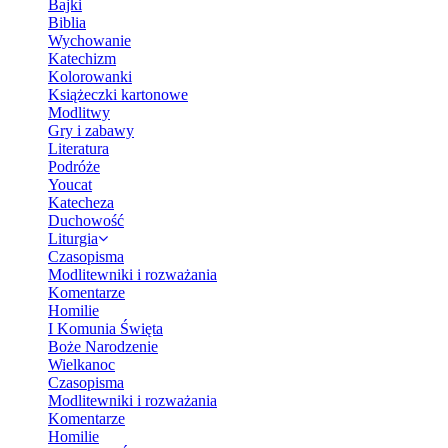
Bajki
Biblia
Wychowanie
Katechizm
Kolorowanki
Książeczki kartonowe
Modlitwy
Gry i zabawy
Literatura
Podróże
Youcat
Katecheza
Duchowość
Liturgia
Czasopisma
Modlitewniki i rozważania
Komentarze
Homilie
I Komunia Święta
Boże Narodzenie
Wielkanoc
Czasopisma
Modlitewniki i rozważania
Komentarze
Homilie