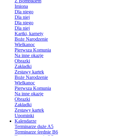
Z Bombikiem
Imiona
Dla niego
Dla niej
Dla niego
Dla niej
Kartki, karnety
Boże Narodzenie
Wielkanoc
Pierwsza Komunia
Na inne okazje
Obrazki
Zakładki
Zestawy kartek
Boże Narodzenie
Wielkanoc
Pierwsza Komunia
Na inne okazje
Obrazki
Zakładki
Zestawy kartek
Upominki
Kalendarze
Terminarze duże A5
Terminarze średnie B6