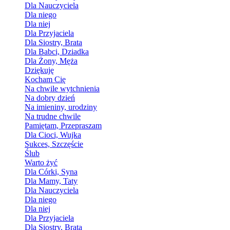
Dla Nauczyciela
Dla niego
Dla niej
Dla Przyjaciela
Dla Siostry, Brata
Dla Babci, Dziadka
Dla Żony, Męża
Dziękuję
Kocham Cię
Na chwile wytchnienia
Na dobry dzień
Na imieniny, urodziny
Na trudne chwile
Pamiętam, Przepraszam
Dla Cioci, Wujka
Sukces, Szczęście
Ślub
Warto żyć
Dla Córki, Syna
Dla Mamy, Taty
Dla Nauczyciela
Dla niego
Dla niej
Dla Przyjaciela
Dla Siostry, Brata