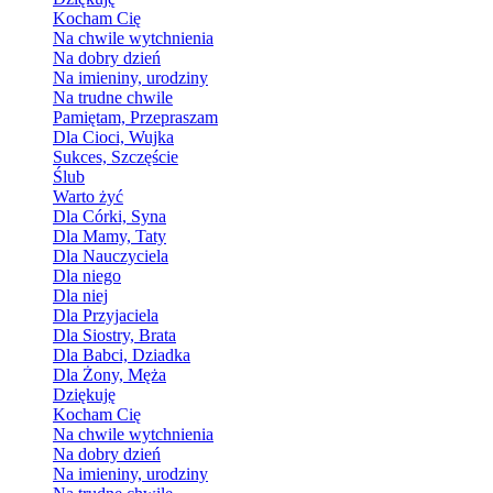
Kocham Cię
Na chwile wytchnienia
Na dobry dzień
Na imieniny, urodziny
Na trudne chwile
Pamiętam, Przepraszam
Dla Cioci, Wujka
Sukces, Szczęście
Ślub
Warto żyć
Dla Córki, Syna
Dla Mamy, Taty
Dla Nauczyciela
Dla niego
Dla niej
Dla Przyjaciela
Dla Siostry, Brata
Dla Babci, Dziadka
Dla Żony, Męża
Dziękuję
Kocham Cię
Na chwile wytchnienia
Na dobry dzień
Na imieniny, urodziny