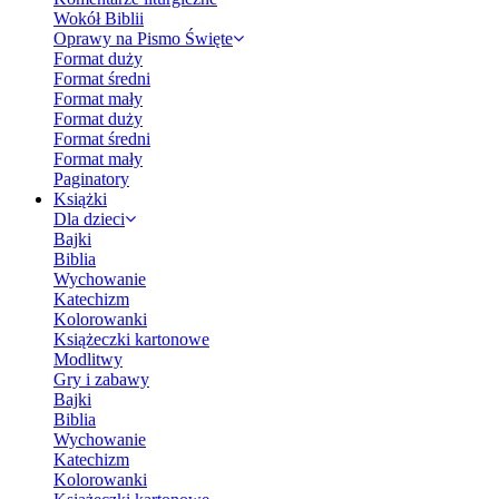
Wokół Biblii
Oprawy na Pismo Święte
Format duży
Format średni
Format mały
Format duży
Format średni
Format mały
Paginatory
Książki
Dla dzieci
Bajki
Biblia
Wychowanie
Katechizm
Kolorowanki
Książeczki kartonowe
Modlitwy
Gry i zabawy
Bajki
Biblia
Wychowanie
Katechizm
Kolorowanki