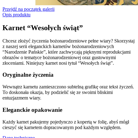
Przejdź na początek galerii
Opis produktu
Karnet “Wesołych świąt”
Chcesz złożyć życzenia bożonarodzeniowe pełne wiary? Skorzystaj
z naszej serii eleganckich karnetów bożonarodzeniowych
“Narodzenie Pańskie”, które zachwycają pięknymi reprodukcjami
obrazów o tematyce bożonarodzeniowej oraz gustownymi
złoceniami. Niniejszy karnet nosi tytuł “Wesołych świąt”.
Oryginalne życzenia
Wewnątrz karnetu zamieszczono subtelną grafikę oraz tekst życzeń.
To doskonała okazja, by podzielić się ze swoimi bliskimi
entuzjazmem wiary.
Eleganckie opakowanie
Każdy karnet pakujemy pojedynczo z kopertą w folię, abyś mógł
cieszyć się karnetem dopracowanym pod każdym względem.
Dane techniczne