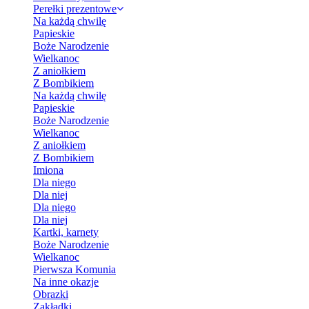
Perełki prezentowe
Na każdą chwilę
Papieskie
Boże Narodzenie
Wielkanoc
Z aniołkiem
Z Bombikiem
Na każdą chwilę
Papieskie
Boże Narodzenie
Wielkanoc
Z aniołkiem
Z Bombikiem
Imiona
Dla niego
Dla niej
Dla niego
Dla niej
Kartki, karnety
Boże Narodzenie
Wielkanoc
Pierwsza Komunia
Na inne okazje
Obrazki
Zakładki