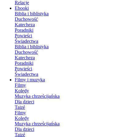
Relacje
Ebooki
Biblia i biblistyka
Duchowość
Katecheza
Poradniki
Powieści
Świadectwa
Biblia i biblistyka
Duchowość
Katecheza
Poradniki
Powieści
Świadectwa
Filmy i muzyka
Filmy
Kolędy
Muzyka chrześcijańska
Dla dzieci
Taizé
Filmy
Kolędy
Muzyka chrześcijańska
Dla dzieci
Taizé