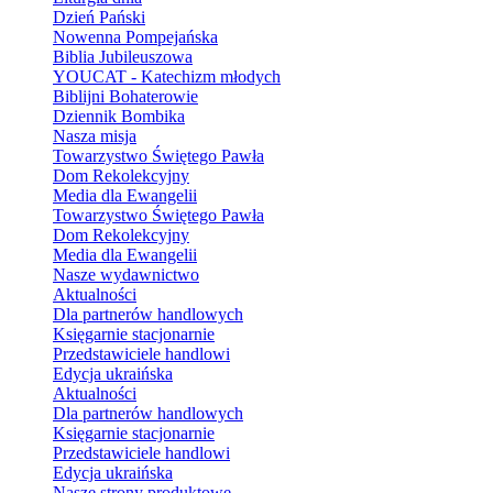
Dzień Pański
Nowenna Pompejańska
Biblia Jubileuszowa
YOUCAT - Katechizm młodych
Biblijni Bohaterowie
Dziennik Bombika
Nasza misja
Towarzystwo Świętego Pawła
Dom Rekolekcyjny
Media dla Ewangelii
Towarzystwo Świętego Pawła
Dom Rekolekcyjny
Media dla Ewangelii
Nasze wydawnictwo
Aktualności
Dla partnerów handlowych
Księgarnie stacjonarnie
Przedstawiciele handlowi
Edycja ukraińska
Aktualności
Dla partnerów handlowych
Księgarnie stacjonarnie
Przedstawiciele handlowi
Edycja ukraińska
Nasze strony produktowe