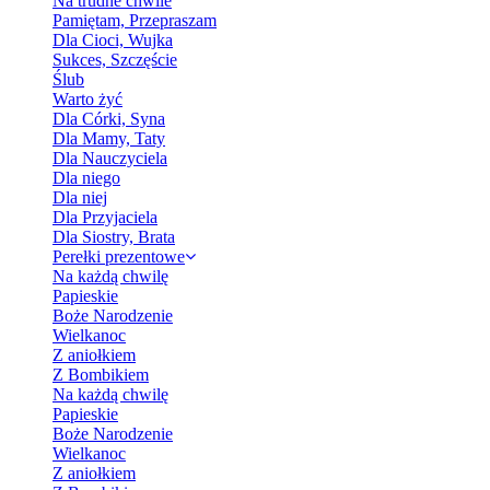
Na trudne chwile
Pamiętam, Przepraszam
Dla Cioci, Wujka
Sukces, Szczęście
Ślub
Warto żyć
Dla Córki, Syna
Dla Mamy, Taty
Dla Nauczyciela
Dla niego
Dla niej
Dla Przyjaciela
Dla Siostry, Brata
Perełki prezentowe
Na każdą chwilę
Papieskie
Boże Narodzenie
Wielkanoc
Z aniołkiem
Z Bombikiem
Na każdą chwilę
Papieskie
Boże Narodzenie
Wielkanoc
Z aniołkiem