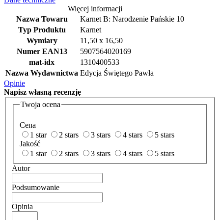
Więcej informacji
Nazwa Towaru
Karnet B: Narodzenie Pańskie 10
Typ Produktu
Karnet
Wymiary
11,50 x 16,50
Numer EAN13
5907564020169
mat-idx
1310400533
Nazwa Wydawnictwa
Edycja Świętego Pawła
Opinie
Napisz
własną recenzję
Twoja ocena
Cena
1 star
2 stars
3 stars
4 stars
5 stars
Jakość
1 star
2 stars
3 stars
4 stars
5 stars
Autor
Podsumowanie
Opinia