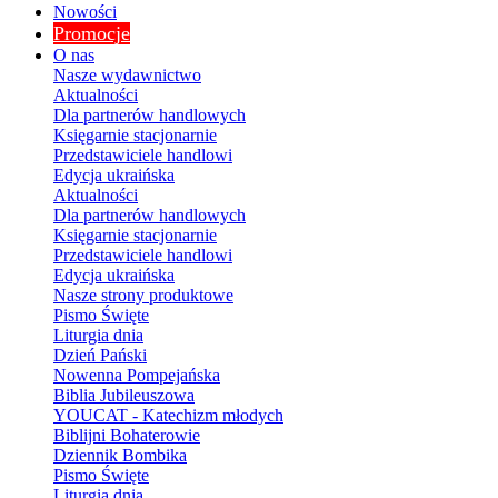
Nowości
Promocje
O nas
Nasze wydawnictwo
Aktualności
Dla partnerów handlowych
Księgarnie stacjonarnie
Przedstawiciele handlowi
Edycja ukraińska
Aktualności
Dla partnerów handlowych
Księgarnie stacjonarnie
Przedstawiciele handlowi
Edycja ukraińska
Nasze strony produktowe
Pismo Święte
Liturgia dnia
Dzień Pański
Nowenna Pompejańska
Biblia Jubileuszowa
YOUCAT - Katechizm młodych
Biblijni Bohaterowie
Dziennik Bombika
Pismo Święte
Liturgia dnia