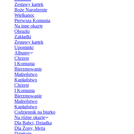
Zestawy kartek
Boże Narodzenie
Wielkanoc
Pierwsza Komunia
Na inne okazje
Obrazki
Zakładki
Zestawy kartek
Upominki
Albumy
Chrzest
I Komunia
Bierzmowanie
Małżeństwo
Kapłaństwo
Chrzest
I Komunia
Bierzmowanie
Małżeństwo
Kapłaństwo
Codziennik na biurko
Na różne okazje
Dla Babci, Dziadka
Dla Żony, Męża
Dziękuję