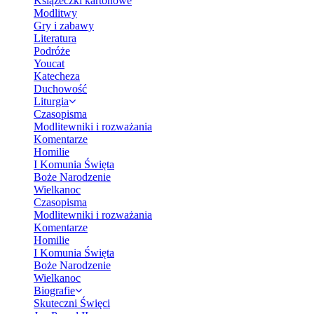
Książeczki kartonowe
Modlitwy
Gry i zabawy
Literatura
Podróże
Youcat
Katecheza
Duchowość
Liturgia
Czasopisma
Modlitewniki i rozważania
Komentarze
Homilie
I Komunia Święta
Boże Narodzenie
Wielkanoc
Czasopisma
Modlitewniki i rozważania
Komentarze
Homilie
I Komunia Święta
Boże Narodzenie
Wielkanoc
Biografie
Skuteczni Święci