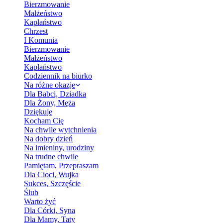
Bierzmowanie
Małżeństwo
Kapłaństwo
Chrzest
I Komunia
Bierzmowanie
Małżeństwo
Kapłaństwo
Codziennik na biurko
Na różne okazje
Dla Babci, Dziadka
Dla Żony, Męża
Dziękuję
Kocham Cię
Na chwile wytchnienia
Na dobry dzień
Na imieniny, urodziny
Na trudne chwile
Pamiętam, Przepraszam
Dla Cioci, Wujka
Sukces, Szczęście
Ślub
Warto żyć
Dla Córki, Syna
Dla Mamy, Taty