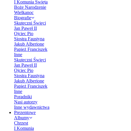
I Komunia Święta
Boże Narodzenie
Wielkanoc
Biografie
Skuteczni Święci
Jan Paweł II
Ojciec Pio
Siostra Faustyna
Jakub Alberione
Papież Franciszek
Inne
Skuteczni Święci
Jan Paweł II
Ojciec Pio
Siostra Faustyna
Jakub Alberione
Papież Franciszek
Inne
Poradniki
Nasi autorzy
Inne wydawnictwa
Prezentowe
Albumy
Chrzest
I Komunia