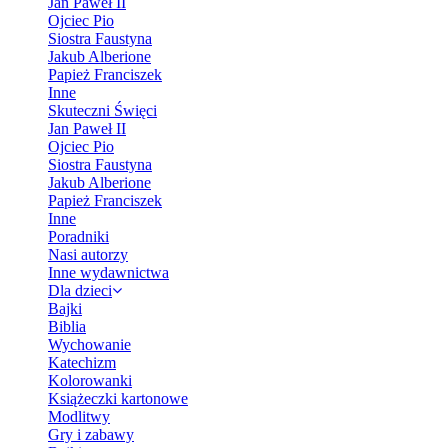
Jan Paweł II
Ojciec Pio
Siostra Faustyna
Jakub Alberione
Papież Franciszek
Inne
Skuteczni Święci
Jan Paweł II
Ojciec Pio
Siostra Faustyna
Jakub Alberione
Papież Franciszek
Inne
Poradniki
Nasi autorzy
Inne wydawnictwa
Dla dzieci
Bajki
Biblia
Wychowanie
Katechizm
Kolorowanki
Książeczki kartonowe
Modlitwy
Gry i zabawy