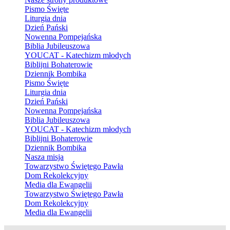
Pismo Święte
Liturgia dnia
Dzień Pański
Nowenna Pompejańska
Biblia Jubileuszowa
YOUCAT - Katechizm młodych
Biblijni Bohaterowie
Dziennik Bombika
Pismo Święte
Liturgia dnia
Dzień Pański
Nowenna Pompejańska
Biblia Jubileuszowa
YOUCAT - Katechizm młodych
Biblijni Bohaterowie
Dziennik Bombika
Nasza misja
Towarzystwo Świętego Pawła
Dom Rekolekcyjny
Media dla Ewangelii
Towarzystwo Świętego Pawła
Dom Rekolekcyjny
Media dla Ewangelii