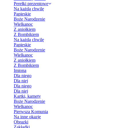
Perełki prezentowe
Na każdą chwilę
Papieskie
Boże Narodzenie
Wielkanoc
Z aniołkiem
Z Bombikiem
Na każdą chwilę
Papieskie
Boże Narodzenie
Wielkanoc
Z aniołkiem
Z Bombikiem
Imiona
Dla niego
Dla niej
Dla niego
Dla niej
Kartki, karnety
Boże Narodzenie
Wielkanoc
Pierwsza Komunia
Na inne okazje
Obrazki
Zakładki