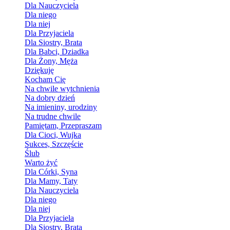
Dla Nauczyciela
Dla niego
Dla niej
Dla Przyjaciela
Dla Siostry, Brata
Dla Babci, Dziadka
Dla Żony, Męża
Dziękuję
Kocham Cię
Na chwile wytchnienia
Na dobry dzień
Na imieniny, urodziny
Na trudne chwile
Pamiętam, Przepraszam
Dla Cioci, Wujka
Sukces, Szczęście
Ślub
Warto żyć
Dla Córki, Syna
Dla Mamy, Taty
Dla Nauczyciela
Dla niego
Dla niej
Dla Przyjaciela
Dla Siostry, Brata