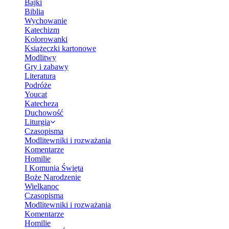
Bajki
Biblia
Wychowanie
Katechizm
Kolorowanki
Książeczki kartonowe
Modlitwy
Gry i zabawy
Literatura
Podróże
Youcat
Katecheza
Duchowość
Liturgia
Czasopisma
Modlitewniki i rozważania
Komentarze
Homilie
I Komunia Święta
Boże Narodzenie
Wielkanoc
Czasopisma
Modlitewniki i rozważania
Komentarze
Homilie