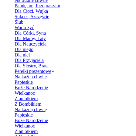
Na trudne chwile
Pamiętam, Przepraszam
Dla Cioci, Wujka
Sukces, Szczęście
Ślub
Warto żyć
Dla Córki, Syna
Dla Mamy, Taty
Dla Nauczyciela
Dla niego
Dla niej
Dla Przyjaciela
Dla Siostry, Brata
Perełki prezentowe
Na każdą chwilę
Papieskie
Boże Narodzenie
Wielkanoc
Z aniołkiem
Z Bombikiem
Na każdą chwilę
Papieskie
Boże Narodzenie
Wielkanoc
Z aniołkiem