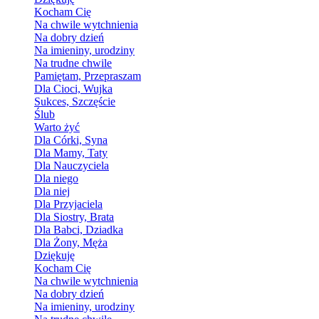
Kocham Cię
Na chwile wytchnienia
Na dobry dzień
Na imieniny, urodziny
Na trudne chwile
Pamiętam, Przepraszam
Dla Cioci, Wujka
Sukces, Szczęście
Ślub
Warto żyć
Dla Córki, Syna
Dla Mamy, Taty
Dla Nauczyciela
Dla niego
Dla niej
Dla Przyjaciela
Dla Siostry, Brata
Dla Babci, Dziadka
Dla Żony, Męża
Dziękuję
Kocham Cię
Na chwile wytchnienia
Na dobry dzień
Na imieniny, urodziny