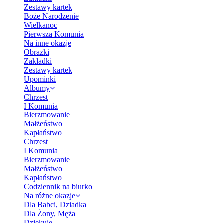
Zestawy kartek
Boże Narodzenie
Wielkanoc
Pierwsza Komunia
Na inne okazje
Obrazki
Zakładki
Zestawy kartek
Upominki
Albumy
Chrzest
I Komunia
Bierzmowanie
Małżeństwo
Kapłaństwo
Chrzest
I Komunia
Bierzmowanie
Małżeństwo
Kapłaństwo
Codziennik na biurko
Na różne okazje
Dla Babci, Dziadka
Dla Żony, Męża
Dziękuję