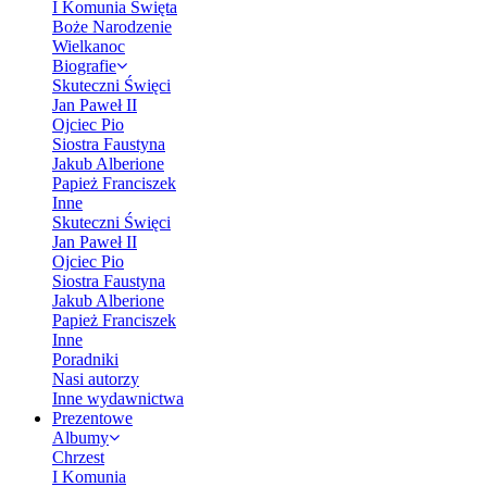
I Komunia Święta
Boże Narodzenie
Wielkanoc
Biografie
Skuteczni Święci
Jan Paweł II
Ojciec Pio
Siostra Faustyna
Jakub Alberione
Papież Franciszek
Inne
Skuteczni Święci
Jan Paweł II
Ojciec Pio
Siostra Faustyna
Jakub Alberione
Papież Franciszek
Inne
Poradniki
Nasi autorzy
Inne wydawnictwa
Prezentowe
Albumy
Chrzest
I Komunia