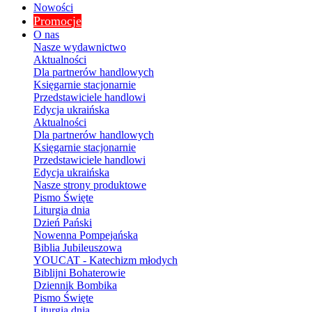
Nowości
Promocje
O nas
Nasze wydawnictwo
Aktualności
Dla partnerów handlowych
Księgarnie stacjonarnie
Przedstawiciele handlowi
Edycja ukraińska
Aktualności
Dla partnerów handlowych
Księgarnie stacjonarnie
Przedstawiciele handlowi
Edycja ukraińska
Nasze strony produktowe
Pismo Święte
Liturgia dnia
Dzień Pański
Nowenna Pompejańska
Biblia Jubileuszowa
YOUCAT - Katechizm młodych
Biblijni Bohaterowie
Dziennik Bombika
Pismo Święte
Liturgia dnia