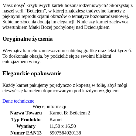
Masz dosyć krzykliwych kartek bożonarodzeniowych? Skorzystaj z
naszej serii “Betlejem”, w której znajdziesz tradycyjne karnety z
pięknymi reprodukcjami obrazów o tematyce bożonarodzeniowej.
Subtelne złocenia dodają im elegancji. Niniejszy karnet zachwyca
wizerunkiem Matki Bożej pochylonej nad Dzieciątkiem.
Oryginalne życzenia
Wewnątrz karnetu zamieszczono subtelną grafikę oraz tekst życzeń.
To doskonała okazja, by podzielić się ze swoimi bliskimi
entuzjazmem wiary.
Eleganckie opakowanie
Każdy karnet pakujemy pojedynczo z kopertą w folię, abyś mógł
cieszyć się karnetem dopracowanym pod każdym względem.
Dane techniczne
Więcej informacji
Nazwa Towaru
Karnet B: Betlejem 2
Typ Produktu
Karnet
Wymiary
11,50 x 16,50
Numer EAN13
5907564020138