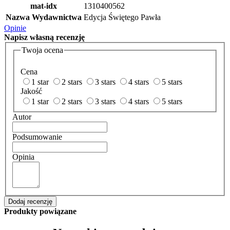
mat-idx
1310400562
Nazwa Wydawnictwa
Edycja Świętego Pawła
Opinie
Napisz
własną recenzję
Twoja ocena
Cena
1 star
2 stars
3 stars
4 stars
5 stars
Jakość
1 star
2 stars
3 stars
4 stars
5 stars
Autor
Podsumowanie
Opinia
Dodaj recenzję
Produkty powiązane