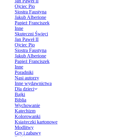
Jan Paweł II
Ojciec Pio
Siostra Faustyna
Jakub Alberione
Papież Franciszek
Inne
Skuteczni Święci
Jan Paweł II
Ojciec Pio
Siostra Faustyna
Jakub Alberione
Papież Franciszek
Inne
Poradniki
Nasi autorzy
Inne wydawnictwa
Dla dzieci
Bajki
Biblia
Wychowanie
Katechizm
Kolorowanki
Książeczki kartonowe
Modlitwy
Gry i zabawy