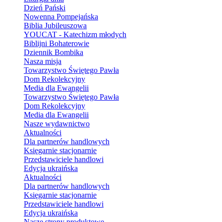
Dzień Pański
Nowenna Pompejańska
Biblia Jubileuszowa
YOUCAT - Katechizm młodych
Biblijni Bohaterowie
Dziennik Bombika
Nasza misja
Towarzystwo Świętego Pawła
Dom Rekolekcyjny
Media dla Ewangelii
Towarzystwo Świętego Pawła
Dom Rekolekcyjny
Media dla Ewangelii
Nasze wydawnictwo
Aktualności
Dla partnerów handlowych
Księgarnie stacjonarnie
Przedstawiciele handlowi
Edycja ukraińska
Aktualności
Dla partnerów handlowych
Księgarnie stacjonarnie
Przedstawiciele handlowi
Edycja ukraińska
Nasze strony produktowe