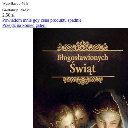
Wysyłka do 48 h
Gwarancja jakości
2,50 zł
Powiadom mnie gdy cena produktu spadnie
Przejdź na koniec galerii