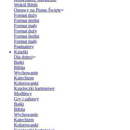
Wokół Biblii
Oprawy na Pismo Święte
Format duży
Format średni
Format mały
Format duży
Format średni
Format mały
Paginatory
Książki
Dla dzieci
Bajki
Biblia
Wychowanie
Katechizm
Kolorowanki
Książeczki kartonowe
Modlitwy
Gry i zabawy
Bajki
Biblia
Wychowanie
Katechizm
Kolorowanki