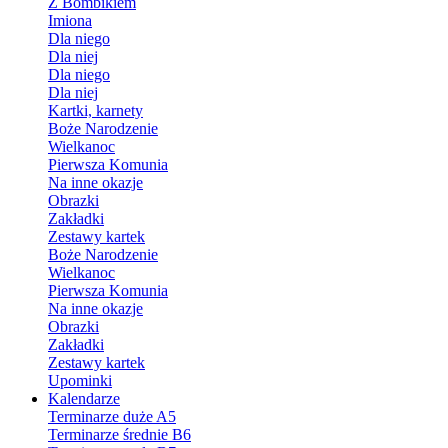
Z Bombikiem
Imiona
Dla niego
Dla niej
Dla niego
Dla niej
Kartki, karnety
Boże Narodzenie
Wielkanoc
Pierwsza Komunia
Na inne okazje
Obrazki
Zakładki
Zestawy kartek
Boże Narodzenie
Wielkanoc
Pierwsza Komunia
Na inne okazje
Obrazki
Zakładki
Zestawy kartek
Upominki
Kalendarze
Terminarze duże A5
Terminarze średnie B6