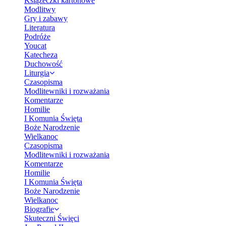
Książeczki kartonowe
Modlitwy
Gry i zabawy
Literatura
Podróże
Youcat
Katecheza
Duchowość
Liturgia
Czasopisma
Modlitewniki i rozważania
Komentarze
Homilie
I Komunia Święta
Boże Narodzenie
Wielkanoc
Czasopisma
Modlitewniki i rozważania
Komentarze
Homilie
I Komunia Święta
Boże Narodzenie
Wielkanoc
Biografie
Skuteczni Święci