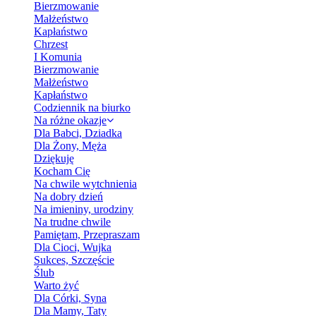
Bierzmowanie
Małżeństwo
Kapłaństwo
Chrzest
I Komunia
Bierzmowanie
Małżeństwo
Kapłaństwo
Codziennik na biurko
Na różne okazje
Dla Babci, Dziadka
Dla Żony, Męża
Dziękuję
Kocham Cię
Na chwile wytchnienia
Na dobry dzień
Na imieniny, urodziny
Na trudne chwile
Pamiętam, Przepraszam
Dla Cioci, Wujka
Sukces, Szczęście
Ślub
Warto żyć
Dla Córki, Syna
Dla Mamy, Taty