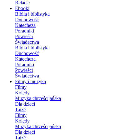
Relacje
Ebooki
Biblia i biblistyka
Duchowość
Katecheza
Poradniki
Powieści
Świadectwa
Biblia i biblistyka
Duchowość
Katecheza
Poradniki
Powieści
Świadectwa
Filmy i muzyka
Filmy
Kolędy
Muzyka chrześcijańska
Dla dzieci
Taizé
Filmy
Kolędy
Muzyka chrześcijańska
Dla dzieci
Taizé