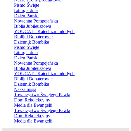
Pismo Święte
Liturgia dnia
Dzień Pański
Nowenna Pompejańska
Biblia Jubileuszowa
YOUCAT - Katechizm młodych
Biblijni Bohaterowie
Dziennik Bombika
Pismo Święte
Liturgia dnia
Dzień Pański
Nowenna Pompejańska
Biblia Jubileuszowa
YOUCAT - Katechizm młodych
Biblijni Bohaterowie
Dziennik Bombika
Nasza misja
Towarzystwo Świętego Pawła
Dom Rekolekcyjny
Media dla Ewangelii
Towarzystwo Świętego Pawła
Dom Rekolekcyjny
Media dla Ewangelii