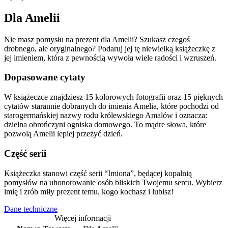
Dla Amelii
Nie masz pomysłu na prezent dla Amelii? Szukasz czegoś
drobnego, ale oryginalnego? Podaruj jej tę niewielką książeczkę z
jej imieniem, która z pewnością wywoła wiele radości i wzruszeń.
Dopasowane cytaty
W książeczce znajdziesz 15 kolorowych fotografii oraz 15 pięknych
cytatów starannie dobranych do imienia Amelia, które pochodzi od
starogermańskiej nazwy rodu królewskiego Amalów i oznacza:
dzielna obrończyni ogniska domowego. To mądre słowa, które
pozwolą Amelii lepiej przeżyć dzień.
Część serii
Książeczka stanowi część serii “Imiona”, będącej kopalnią
pomysłów na uhonorowanie osób bliskich Twojemu sercu. Wybierz
imię i zrób miły prezent temu, kogo kochasz i lubisz!
Dane techniczne
Więcej informacji