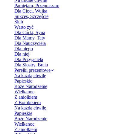
Na trudne chwile
Pamiętam, Przepraszam
Dla Cioci, Wujka
Sukces, Szczęście
Ślub
Warto żyć
Dla Córki, Syna
Dla Mamy, Taty
Dla Nauczyciela
Dla niego
Dla niej
Dla Przyjaciela
Dla Siostry, Brata
Perełki prezentowe
Na każdą chwilę
Papieskie
Boże Narodzenie
Wielkanoc
Z aniołkiem
Z Bombikiem
Na każdą chwilę
Papieskie
Boże Narodzenie
Wielkanoc
Z aniołkiem