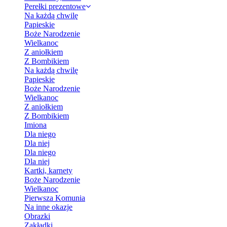
Perełki prezentowe
Na każdą chwilę
Papieskie
Boże Narodzenie
Wielkanoc
Z aniołkiem
Z Bombikiem
Na każdą chwilę
Papieskie
Boże Narodzenie
Wielkanoc
Z aniołkiem
Z Bombikiem
Imiona
Dla niego
Dla niej
Dla niego
Dla niej
Kartki, karnety
Boże Narodzenie
Wielkanoc
Pierwsza Komunia
Na inne okazje
Obrazki
Zakładki