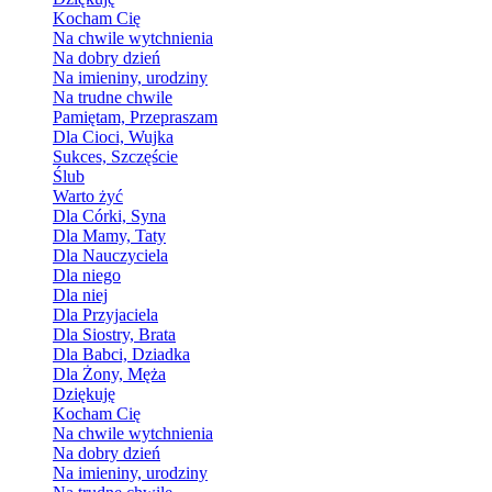
Kocham Cię
Na chwile wytchnienia
Na dobry dzień
Na imieniny, urodziny
Na trudne chwile
Pamiętam, Przepraszam
Dla Cioci, Wujka
Sukces, Szczęście
Ślub
Warto żyć
Dla Córki, Syna
Dla Mamy, Taty
Dla Nauczyciela
Dla niego
Dla niej
Dla Przyjaciela
Dla Siostry, Brata
Dla Babci, Dziadka
Dla Żony, Męża
Dziękuję
Kocham Cię
Na chwile wytchnienia
Na dobry dzień
Na imieniny, urodziny