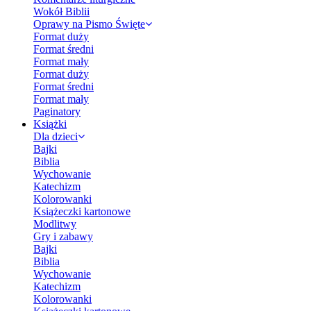
Wokół Biblii
Oprawy na Pismo Święte
Format duży
Format średni
Format mały
Format duży
Format średni
Format mały
Paginatory
Książki
Dla dzieci
Bajki
Biblia
Wychowanie
Katechizm
Kolorowanki
Książeczki kartonowe
Modlitwy
Gry i zabawy
Bajki
Biblia
Wychowanie
Katechizm
Kolorowanki