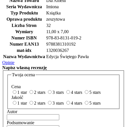
Nazwa Towaru
Dla Amelii
Seria Wydawnicza
Imiona
Typ Produktu
Książka
Oprawa produktu
zeszytowa
Liczba Stron
32
Wymiary
11,00 x 7,00
Numer ISBN
978-83-8131-019-2
Numer EAN13
9788381310192
mat-idx
1320036267
Nazwa Wydawnictwa
Edycja Świętego Pawła
Opinie
Napisz
własną recenzję
Twoja ocena
Cena
1 star
2 stars
3 stars
4 stars
5 stars
Jakość
1 star
2 stars
3 stars
4 stars
5 stars
Autor
Podsumowanie