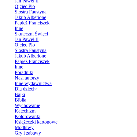
Jan Paweł II
Ojciec Pio
Siostra Faustyna
Jakub Alberione
Papież Franciszek
Inne
Skuteczni Święci
Jan Paweł II
Ojciec Pio
Siostra Faustyna
Jakub Alberione
Papież Franciszek
Inne
Poradniki
Nasi autorzy
Inne wydawnictwa
Dla dzieci
Bajki
Biblia
Wychowanie
Katechizm
Kolorowanki
Książeczki kartonowe
Modlitwy
Gry i zabawy