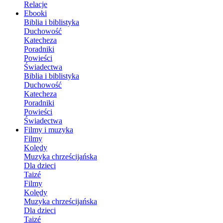
Relacje
Ebooki
Biblia i biblistyka
Duchowość
Katecheza
Poradniki
Powieści
Świadectwa
Biblia i biblistyka
Duchowość
Katecheza
Poradniki
Powieści
Świadectwa
Filmy i muzyka
Filmy
Kolędy
Muzyka chrześcijańska
Dla dzieci
Taizé
Filmy
Kolędy
Muzyka chrześcijańska
Dla dzieci
Taizé