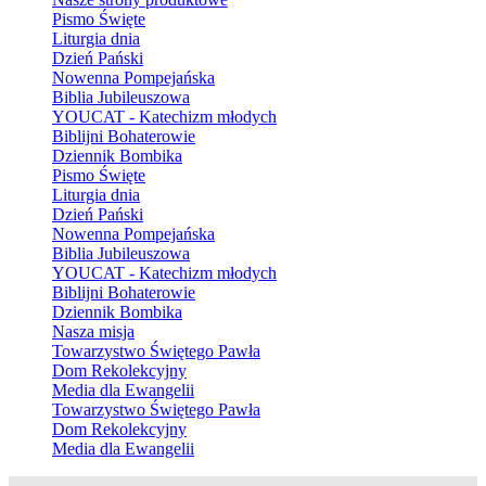
Pismo Święte
Liturgia dnia
Dzień Pański
Nowenna Pompejańska
Biblia Jubileuszowa
YOUCAT - Katechizm młodych
Biblijni Bohaterowie
Dziennik Bombika
Pismo Święte
Liturgia dnia
Dzień Pański
Nowenna Pompejańska
Biblia Jubileuszowa
YOUCAT - Katechizm młodych
Biblijni Bohaterowie
Dziennik Bombika
Nasza misja
Towarzystwo Świętego Pawła
Dom Rekolekcyjny
Media dla Ewangelii
Towarzystwo Świętego Pawła
Dom Rekolekcyjny
Media dla Ewangelii