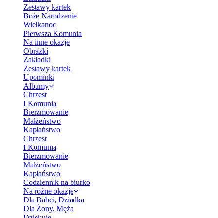
Zestawy kartek
Boże Narodzenie
Wielkanoc
Pierwsza Komunia
Na inne okazje
Obrazki
Zakładki
Zestawy kartek
Upominki
Albumy
Chrzest
I Komunia
Bierzmowanie
Małżeństwo
Kapłaństwo
Chrzest
I Komunia
Bierzmowanie
Małżeństwo
Kapłaństwo
Codziennik na biurko
Na różne okazje
Dla Babci, Dziadka
Dla Żony, Męża
Dziękuję