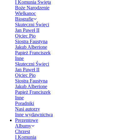
I Komunia Święta
Boże Narodzenie
Wielkanoc
Biografie
Skuteczni Święci
Jan Paweł II
Ojciec Pio
Siostra Faustyna
Jakub Alberione
Papież Franciszek
Inne
Skuteczni Święci
Jan Paweł II
Ojciec Pio
Siostra Faustyna
Jakub Alberione
Papież Franciszek
Inne
Poradniki
Nasi autorzy
Inne wydawnictwa
Prezentowe
Albumy
Chrzest
I Komunia