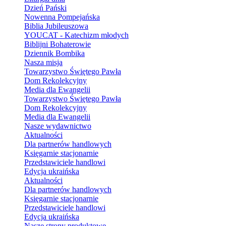
Dzień Pański
Nowenna Pompejańska
Biblia Jubileuszowa
YOUCAT - Katechizm młodych
Biblijni Bohaterowie
Dziennik Bombika
Nasza misja
Towarzystwo Świętego Pawła
Dom Rekolekcyjny
Media dla Ewangelii
Towarzystwo Świętego Pawła
Dom Rekolekcyjny
Media dla Ewangelii
Nasze wydawnictwo
Aktualności
Dla partnerów handlowych
Księgarnie stacjonarnie
Przedstawiciele handlowi
Edycja ukraińska
Aktualności
Dla partnerów handlowych
Księgarnie stacjonarnie
Przedstawiciele handlowi
Edycja ukraińska
Nasze strony produktowe