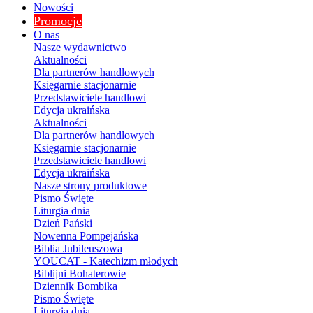
Nowości
Promocje
O nas
Nasze wydawnictwo
Aktualności
Dla partnerów handlowych
Księgarnie stacjonarnie
Przedstawiciele handlowi
Edycja ukraińska
Aktualności
Dla partnerów handlowych
Księgarnie stacjonarnie
Przedstawiciele handlowi
Edycja ukraińska
Nasze strony produktowe
Pismo Święte
Liturgia dnia
Dzień Pański
Nowenna Pompejańska
Biblia Jubileuszowa
YOUCAT - Katechizm młodych
Biblijni Bohaterowie
Dziennik Bombika
Pismo Święte
Liturgia dnia