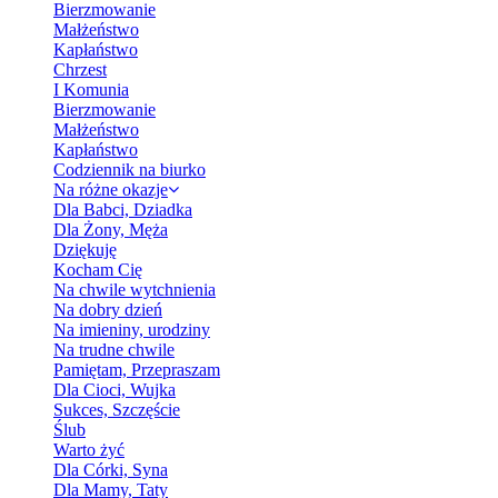
Bierzmowanie
Małżeństwo
Kapłaństwo
Chrzest
I Komunia
Bierzmowanie
Małżeństwo
Kapłaństwo
Codziennik na biurko
Na różne okazje
Dla Babci, Dziadka
Dla Żony, Męża
Dziękuję
Kocham Cię
Na chwile wytchnienia
Na dobry dzień
Na imieniny, urodziny
Na trudne chwile
Pamiętam, Przepraszam
Dla Cioci, Wujka
Sukces, Szczęście
Ślub
Warto żyć
Dla Córki, Syna
Dla Mamy, Taty