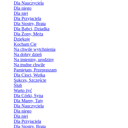
Dla Nauczyciela
Dla niego
Dla niej
Dla Przyjaciela
Dla Siostry, Brata
Dla Babci, Dziadka
Dla Żony, Męża
Dziękuję
Kocham Cię
Na chwile wytchnienia
Na dobry dzień
Na imieniny, urodziny
Na trudne chwile
Pamiętam, Przepraszam
Dla Cioci, Wujka
Sukces, Szczęście
Ślub
Warto żyć
Dla Córki, Syna
Dla Mamy, Taty
Dla Nauczyciela
Dla niego
Dla niej
Dla Przyjaciela
Dla Siostry, Brata