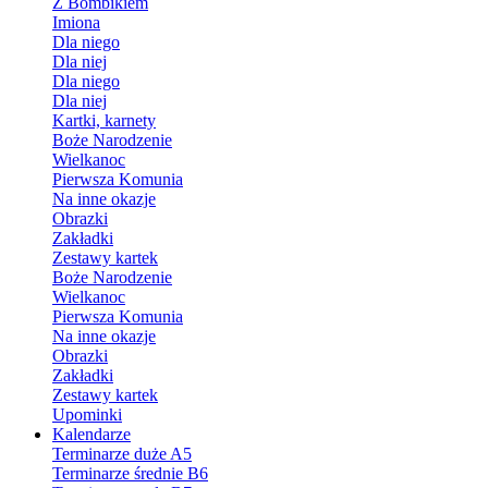
Z Bombikiem
Imiona
Dla niego
Dla niej
Dla niego
Dla niej
Kartki, karnety
Boże Narodzenie
Wielkanoc
Pierwsza Komunia
Na inne okazje
Obrazki
Zakładki
Zestawy kartek
Boże Narodzenie
Wielkanoc
Pierwsza Komunia
Na inne okazje
Obrazki
Zakładki
Zestawy kartek
Upominki
Kalendarze
Terminarze duże A5
Terminarze średnie B6