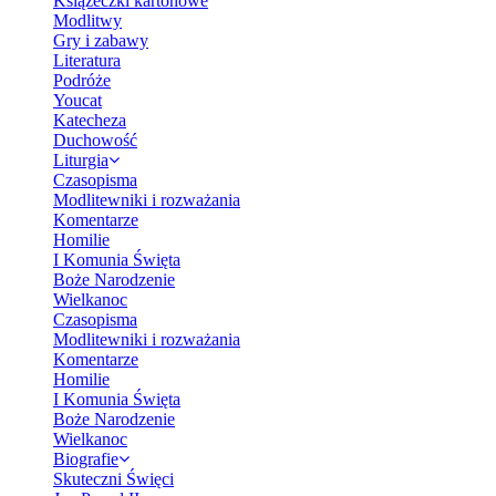
Książeczki kartonowe
Modlitwy
Gry i zabawy
Literatura
Podróże
Youcat
Katecheza
Duchowość
Liturgia
Czasopisma
Modlitewniki i rozważania
Komentarze
Homilie
I Komunia Święta
Boże Narodzenie
Wielkanoc
Czasopisma
Modlitewniki i rozważania
Komentarze
Homilie
I Komunia Święta
Boże Narodzenie
Wielkanoc
Biografie
Skuteczni Święci