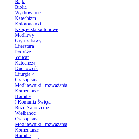
Bajki
Biblia
Wychowanie
Katechizm
Kolorowanki
Książeczki kartonowe
Modlitwy
Gry i zabawy
Literatura
Podróże
Youcat
Katecheza
Duchowość
Liturgia
Czasopisma
Modlitewniki i rozważania
Komentarze
Homilie
I Komunia Święta
Boże Narodzenie
Wielkanoc
Czasopisma
Modlitewniki i rozważania
Komentarze
Homilie