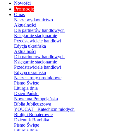
Nowości
Promocje
O nas
Nasze wydawnictwo
Aktualności
Dla partnerów handlowych
Księgarnie stacjonarnie
Przedstawiciele handlowi
Edycja ukraińska
Aktualności
Dla partnerów handlowych
Księgarnie stacjonarnie
Przedstawiciele handlowi
Edycja ukraińska
Nasze strony produktowe
Pismo Święte
Liturgia dnia
Dzień Pański
Nowenna Pompejańska
Biblia Jubileuszowa
YOUCAT - Katechizm młodych
Biblijni Bohaterowie
Dziennik Bombika
Pismo Święte
Liturgia dnia