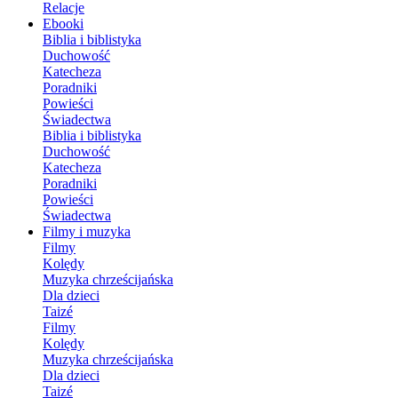
Relacje
Ebooki
Biblia i biblistyka
Duchowość
Katecheza
Poradniki
Powieści
Świadectwa
Biblia i biblistyka
Duchowość
Katecheza
Poradniki
Powieści
Świadectwa
Filmy i muzyka
Filmy
Kolędy
Muzyka chrześcijańska
Dla dzieci
Taizé
Filmy
Kolędy
Muzyka chrześcijańska
Dla dzieci
Taizé