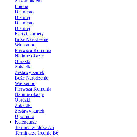
Z Bombikiem
Imiona
Dla niego
Dla niej
Dla niego
Dla niej
Kartki, karnety
Boże Narodzenie
Wielkanoc
Pierwsza Komunia
Na inne okazje
Obrazki
Zakładki
Zestawy kartek
Boże Narodzenie
Wielkanoc
Pierwsza Komunia
Na inne okazje
Obrazki
Zakładki
Zestawy kartek
Upominki
Kalendarze
Terminarze duże A5
Terminarze średnie B6