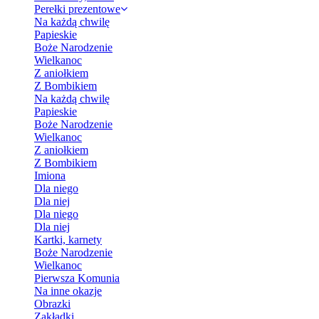
Perełki prezentowe
Na każdą chwilę
Papieskie
Boże Narodzenie
Wielkanoc
Z aniołkiem
Z Bombikiem
Na każdą chwilę
Papieskie
Boże Narodzenie
Wielkanoc
Z aniołkiem
Z Bombikiem
Imiona
Dla niego
Dla niej
Dla niego
Dla niej
Kartki, karnety
Boże Narodzenie
Wielkanoc
Pierwsza Komunia
Na inne okazje
Obrazki
Zakładki