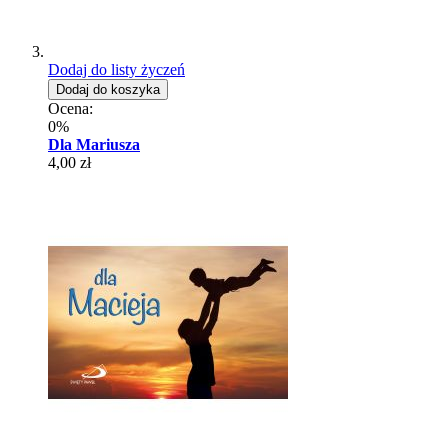
Dodaj do listy życzeń
Dodaj do koszyka
Ocena:
0%
Dla Mariusza
4,00 zł