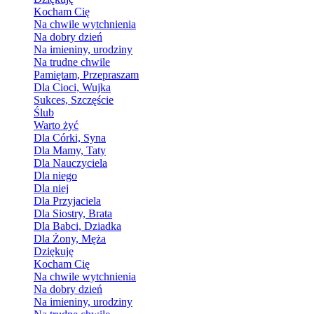
Kocham Cię
Na chwile wytchnienia
Na dobry dzień
Na imieniny, urodziny
Na trudne chwile
Pamiętam, Przepraszam
Dla Cioci, Wujka
Sukces, Szczęście
Ślub
Warto żyć
Dla Córki, Syna
Dla Mamy, Taty
Dla Nauczyciela
Dla niego
Dla niej
Dla Przyjaciela
Dla Siostry, Brata
Dla Babci, Dziadka
Dla Żony, Męża
Dziękuję
Kocham Cię
Na chwile wytchnienia
Na dobry dzień
Na imieniny, urodziny