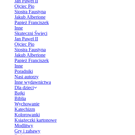
Jan Paweł II
Ojciec Pio
Siostra Faustyna
Jakub Alberione
Papież Franciszek
Inne
Skuteczni Święci
Jan Paweł II
Ojciec Pio
Siostra Faustyna
Jakub Alberione
Papież Franciszek
Inne
Poradniki
Nasi autorzy
Inne wydawnictwa
Dla dzieci
Bajki
Biblia
Wychowanie
Katechizm
Kolorowanki
Książeczki kartonowe
Modlitwy
Gry i zabawy