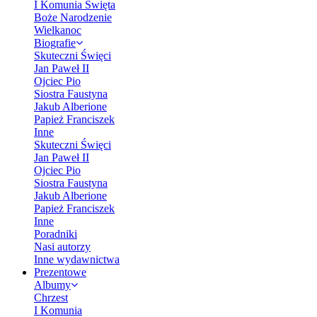
I Komunia Święta
Boże Narodzenie
Wielkanoc
Biografie
Skuteczni Święci
Jan Paweł II
Ojciec Pio
Siostra Faustyna
Jakub Alberione
Papież Franciszek
Inne
Skuteczni Święci
Jan Paweł II
Ojciec Pio
Siostra Faustyna
Jakub Alberione
Papież Franciszek
Inne
Poradniki
Nasi autorzy
Inne wydawnictwa
Prezentowe
Albumy
Chrzest
I Komunia