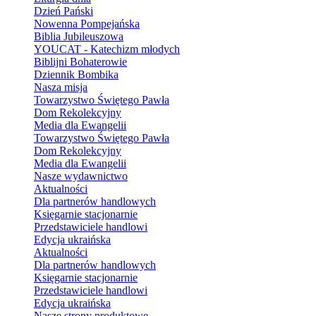
Dzień Pański
Nowenna Pompejańska
Biblia Jubileuszowa
YOUCAT - Katechizm młodych
Biblijni Bohaterowie
Dziennik Bombika
Nasza misja
Towarzystwo Świętego Pawła
Dom Rekolekcyjny
Media dla Ewangelii
Towarzystwo Świętego Pawła
Dom Rekolekcyjny
Media dla Ewangelii
Nasze wydawnictwo
Aktualności
Dla partnerów handlowych
Księgarnie stacjonarnie
Przedstawiciele handlowi
Edycja ukraińska
Aktualności
Dla partnerów handlowych
Księgarnie stacjonarnie
Przedstawiciele handlowi
Edycja ukraińska
Nasze strony produktowe