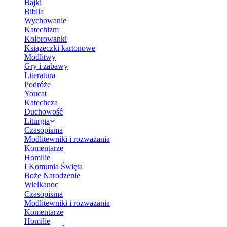
Bajki
Biblia
Wychowanie
Katechizm
Kolorowanki
Książeczki kartonowe
Modlitwy
Gry i zabawy
Literatura
Podróże
Youcat
Katecheza
Duchowość
Liturgia
Czasopisma
Modlitewniki i rozważania
Komentarze
Homilie
I Komunia Święta
Boże Narodzenie
Wielkanoc
Czasopisma
Modlitewniki i rozważania
Komentarze
Homilie