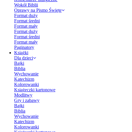
Wokół Biblii
Oprawy na Pismo Święte
Format duży
Format średni
Format mały
Format duży
Format średni
Format mały
Paginatory
Książki
Dla dzieci
Bajki
Biblia
Wychowanie
Katechizm
Kolorowanki
Książeczki kartonowe
Modlitwy
Gry i zabawy
Bajki
Biblia
Wychowanie
Katechizm
Kolorowanki