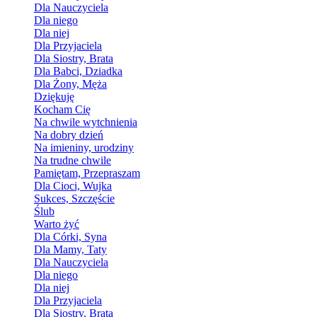
Dla Nauczyciela
Dla niego
Dla niej
Dla Przyjaciela
Dla Siostry, Brata
Dla Babci, Dziadka
Dla Żony, Męża
Dziękuję
Kocham Cię
Na chwile wytchnienia
Na dobry dzień
Na imieniny, urodziny
Na trudne chwile
Pamiętam, Przepraszam
Dla Cioci, Wujka
Sukces, Szczęście
Ślub
Warto żyć
Dla Córki, Syna
Dla Mamy, Taty
Dla Nauczyciela
Dla niego
Dla niej
Dla Przyjaciela
Dla Siostry, Brata