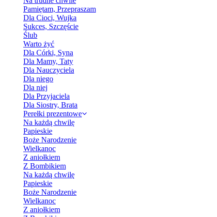
Na trudne chwile
Pamiętam, Przepraszam
Dla Cioci, Wujka
Sukces, Szczęście
Ślub
Warto żyć
Dla Córki, Syna
Dla Mamy, Taty
Dla Nauczyciela
Dla niego
Dla niej
Dla Przyjaciela
Dla Siostry, Brata
Perełki prezentowe
Na każdą chwilę
Papieskie
Boże Narodzenie
Wielkanoc
Z aniołkiem
Z Bombikiem
Na każdą chwilę
Papieskie
Boże Narodzenie
Wielkanoc
Z aniołkiem