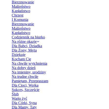
Bierzmowanie
Małżeństwo
Kapłaństwo
Chrzest
I Komunia
Bierzmowanie
Małżeństwo
Kapłaństwo
Codziennik na biurko
Na różne okazje
Dla Babci, Dziadka
Dla Żony, Męża
Dziękuję
Kocham Cię
Na chwile wytchnienia
Na dobry dzień
Na imieniny, urodziny
Na trudne chwile
Pamiętam, Przepraszam
Dla Cioci, Wujka
Sukces, Szczęście
Ślub
Warto żyć
Dla Córki, Syna
Dla Mamy, Taty