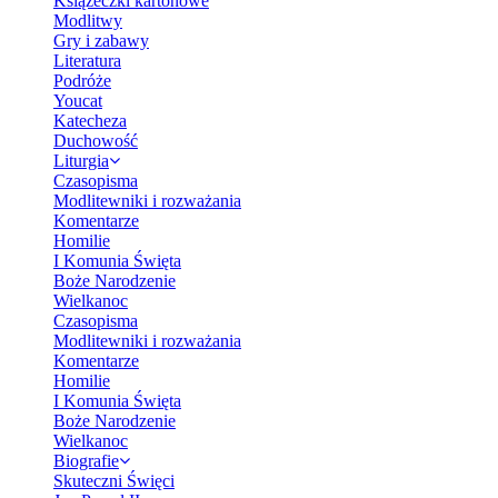
Książeczki kartonowe
Modlitwy
Gry i zabawy
Literatura
Podróże
Youcat
Katecheza
Duchowość
Liturgia
Czasopisma
Modlitewniki i rozważania
Komentarze
Homilie
I Komunia Święta
Boże Narodzenie
Wielkanoc
Czasopisma
Modlitewniki i rozważania
Komentarze
Homilie
I Komunia Święta
Boże Narodzenie
Wielkanoc
Biografie
Skuteczni Święci