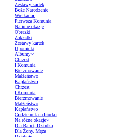
Zestawy kartek
Boże Narodzenie
Wielkanoc
Pierwsza Komunia
Na inne okazje
Obrazki
Zakładki
Zestawy kartek
Upominki
Albumy
Chrzest
I Komunia
Bierzmowanie
Małżeństwo
Kapłaństwo
Chrzest
I Komunia
Bierzmowanie
Małżeństwo
Kapłaństwo
Codziennik na biurko
Na różne okazje
Dla Babci, Dziadka
Dla Żony, Męża
Dziękuję