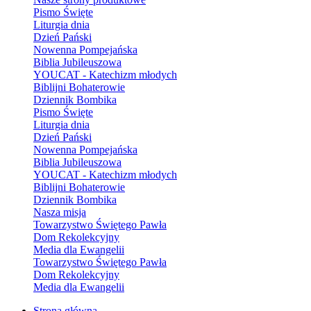
Pismo Święte
Liturgia dnia
Dzień Pański
Nowenna Pompejańska
Biblia Jubileuszowa
YOUCAT - Katechizm młodych
Biblijni Bohaterowie
Dziennik Bombika
Pismo Święte
Liturgia dnia
Dzień Pański
Nowenna Pompejańska
Biblia Jubileuszowa
YOUCAT - Katechizm młodych
Biblijni Bohaterowie
Dziennik Bombika
Nasza misja
Towarzystwo Świętego Pawła
Dom Rekolekcyjny
Media dla Ewangelii
Towarzystwo Świętego Pawła
Dom Rekolekcyjny
Media dla Ewangelii
Strona główna