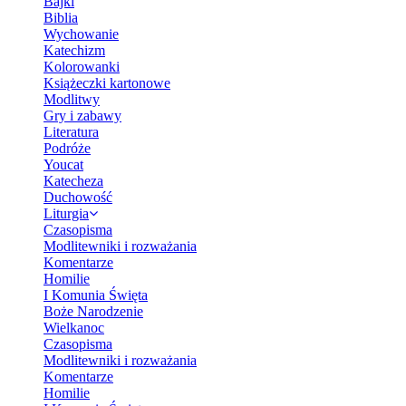
Bajki
Biblia
Wychowanie
Katechizm
Kolorowanki
Książeczki kartonowe
Modlitwy
Gry i zabawy
Literatura
Podróże
Youcat
Katecheza
Duchowość
Liturgia
Czasopisma
Modlitewniki i rozważania
Komentarze
Homilie
I Komunia Święta
Boże Narodzenie
Wielkanoc
Czasopisma
Modlitewniki i rozważania
Komentarze
Homilie