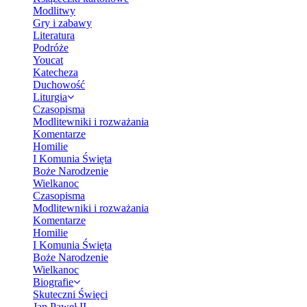
Modlitwy
Gry i zabawy
Literatura
Podróże
Youcat
Katecheza
Duchowość
Liturgia
Czasopisma
Modlitewniki i rozważania
Komentarze
Homilie
I Komunia Święta
Boże Narodzenie
Wielkanoc
Czasopisma
Modlitewniki i rozważania
Komentarze
Homilie
I Komunia Święta
Boże Narodzenie
Wielkanoc
Biografie
Skuteczni Święci
Jan Paweł II