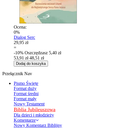
Ocena:
0%
Dialog Serc
29,95 zł
=
-10%
Oszczędzasz
5,40 zł
53,91 zł
48,51 zł
Dodaj do koszyka
Przełącznik Nav
Pismo Święte
Format duży
Format średni
Format mały
Nowy Testament
Biblia Jubileuszowa
Dla dzieci i młodzieży
Komentarze
Nowy Komentarz Biblijny