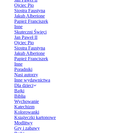
Ojciec Pio
Siostra Faustyna
Jakub Alberione
Papież Franciszek
Inne
Skuteczni Święci
Jan Paweł II
Ojciec Pio
Siostra Faustyna
Jakub Alberione
Papież Franciszek
Inne
Poradniki
Nasi autorzy
Inne wydawnictwa
Dla dzieci
Bajki
Biblia
Wychowanie
Katechizm
Kolorowanki
Książeczki kartonowe
Modlitwy
Gry i zabawy