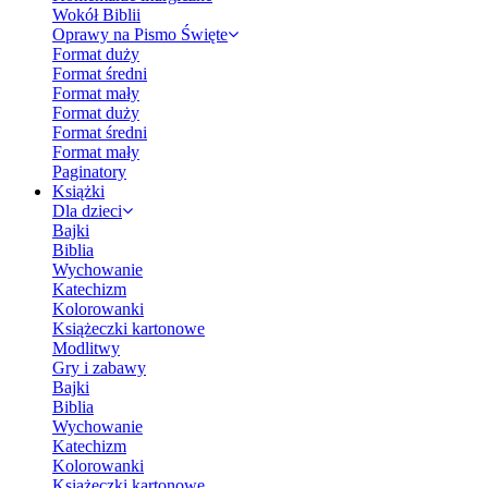
Wokół Biblii
Oprawy na Pismo Święte
Format duży
Format średni
Format mały
Format duży
Format średni
Format mały
Paginatory
Książki
Dla dzieci
Bajki
Biblia
Wychowanie
Katechizm
Kolorowanki
Książeczki kartonowe
Modlitwy
Gry i zabawy
Bajki
Biblia
Wychowanie
Katechizm
Kolorowanki
Książeczki kartonowe