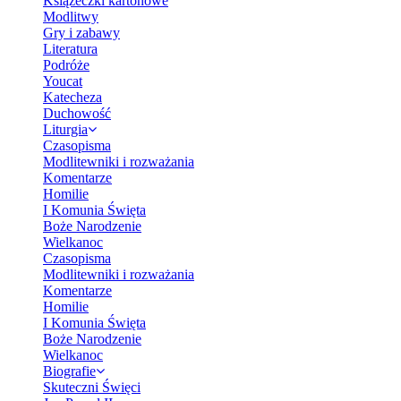
Książeczki kartonowe
Modlitwy
Gry i zabawy
Literatura
Podróże
Youcat
Katecheza
Duchowość
Liturgia
Czasopisma
Modlitewniki i rozważania
Komentarze
Homilie
I Komunia Święta
Boże Narodzenie
Wielkanoc
Czasopisma
Modlitewniki i rozważania
Komentarze
Homilie
I Komunia Święta
Boże Narodzenie
Wielkanoc
Biografie
Skuteczni Święci