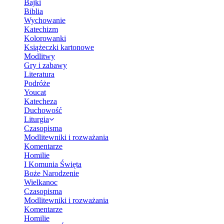
Bajki
Biblia
Wychowanie
Katechizm
Kolorowanki
Książeczki kartonowe
Modlitwy
Gry i zabawy
Literatura
Podróże
Youcat
Katecheza
Duchowość
Liturgia
Czasopisma
Modlitewniki i rozważania
Komentarze
Homilie
I Komunia Święta
Boże Narodzenie
Wielkanoc
Czasopisma
Modlitewniki i rozważania
Komentarze
Homilie