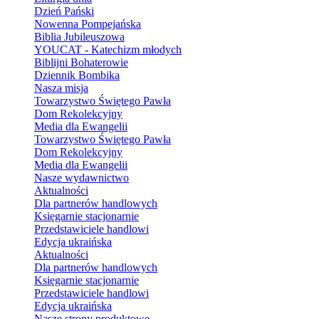
Dzień Pański
Nowenna Pompejańska
Biblia Jubileuszowa
YOUCAT - Katechizm młodych
Biblijni Bohaterowie
Dziennik Bombika
Nasza misja
Towarzystwo Świętego Pawła
Dom Rekolekcyjny
Media dla Ewangelii
Towarzystwo Świętego Pawła
Dom Rekolekcyjny
Media dla Ewangelii
Nasze wydawnictwo
Aktualności
Dla partnerów handlowych
Księgarnie stacjonarnie
Przedstawiciele handlowi
Edycja ukraińska
Aktualności
Dla partnerów handlowych
Księgarnie stacjonarnie
Przedstawiciele handlowi
Edycja ukraińska
Nasze strony produktowe