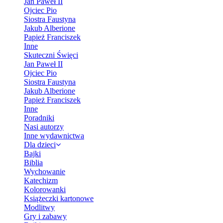
Jan Paweł II
Ojciec Pio
Siostra Faustyna
Jakub Alberione
Papież Franciszek
Inne
Skuteczni Święci
Jan Paweł II
Ojciec Pio
Siostra Faustyna
Jakub Alberione
Papież Franciszek
Inne
Poradniki
Nasi autorzy
Inne wydawnictwa
Dla dzieci
Bajki
Biblia
Wychowanie
Katechizm
Kolorowanki
Książeczki kartonowe
Modlitwy
Gry i zabawy