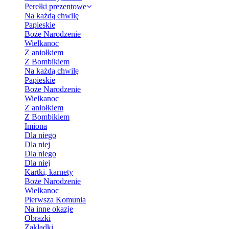
Perełki prezentowe
Na każdą chwilę
Papieskie
Boże Narodzenie
Wielkanoc
Z aniołkiem
Z Bombikiem
Na każdą chwilę
Papieskie
Boże Narodzenie
Wielkanoc
Z aniołkiem
Z Bombikiem
Imiona
Dla niego
Dla niej
Dla niego
Dla niej
Kartki, karnety
Boże Narodzenie
Wielkanoc
Pierwsza Komunia
Na inne okazje
Obrazki
Zakładki