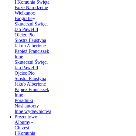
I Komunia Święta
Boże Narodzenie
Wielkanoc
Biografie
Skuteczni Święci
Jan Paweł II
Ojciec Pio
Siostra Faustyna
Jakub Alberione
Papież Franciszek
Inne
Skuteczni Święci
Jan Paweł II
Ojciec Pio
Siostra Faustyna
Jakub Alberione
Papież Franciszek
Inne
Poradniki
Nasi autorzy
Inne wydawnictwa
Prezentowe
Albumy
Chrzest
I Komunia