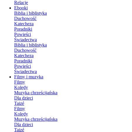
Relacje
Ebooki
Biblia i biblistyka
Duchowość
Katecheza
Poradniki
Powieści
Świadectwa
Biblia i biblistyka
Duchowość
Katecheza
Poradniki
Powieści
Świadectwa
Filmy i muzyka
Filmy
Kolędy
Muzyka chrześcijańska
Dla dzieci
Taizé
Filmy
Kolędy
Muzyka chrześcijańska
Dla dzieci
Taizé