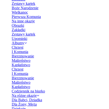
Zestawy kartek
Boże Narodzenie
Wielkanoc
Pierwsza Komunia
Na inne okazje
Obrazki
Zakładki
Zestawy kartek
Upominki
Albumy
Chrzest
I Komunia
Bierzmowanie
Małżeństwo
Kapłaństwo
Chrzest
I Komunia
Bierzmowanie
Małżeństwo
Kapłaństwo
Codziennik na biurko
Na różne okazje
Dla Babci, Dziadka
Dla Żony, Męża
Dziękuję