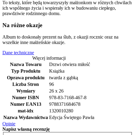
To teksty, które będą towarzyszyły małżonkom w różnych chwilach
ich wspólnego życia i wspierały ich w budowaniu ciepłego,
prawdziwie rodzinnego domu.
Na różne okazje
Album to doskonały prezent na ślub, z okazji rocznic oraz na
wszelkie inne małżeńskie okazje.
Dane techniczne
Więcej informacji
Nazwa Towaru
Drzwi otwiera miłość
Typ Produktu
Książka
Oprawa produktu
twarda z gąbką
Liczba Stron
96
Wymiary
26 x 26
Numer ISBN
978-83-7168-467-8
Numer EAN13
9788371684678
mat-idx
1320010280
Nazwa Wydawnictwa
Edycja Świętego Pawła
Opinie
Napisz
własną recenzję