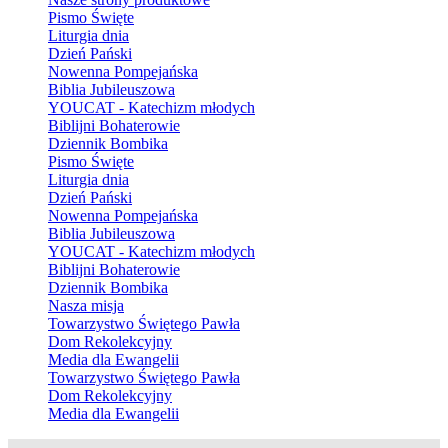
Pismo Święte
Liturgia dnia
Dzień Pański
Nowenna Pompejańska
Biblia Jubileuszowa
YOUCAT - Katechizm młodych
Biblijni Bohaterowie
Dziennik Bombika
Pismo Święte
Liturgia dnia
Dzień Pański
Nowenna Pompejańska
Biblia Jubileuszowa
YOUCAT - Katechizm młodych
Biblijni Bohaterowie
Dziennik Bombika
Nasza misja
Towarzystwo Świętego Pawła
Dom Rekolekcyjny
Media dla Ewangelii
Towarzystwo Świętego Pawła
Dom Rekolekcyjny
Media dla Ewangelii