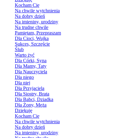
Kocham Cię
Na chwile wytchnienia
Na dobry dzień
Na imieniny, urodziny
Na trudne chwile
Pamiętam, Przepraszam
Dla Cioci, Wujka
Sukces, Szczęście
Ślub
Warto żyć
Dla Córki, Syna
Dla Mamy, Taty
Dla Nauczyciela
Dla niego
Dla niej
Dla Przyjaciela
Dla Siostry, Brata
Dla Babci, Dziadka
Dla Żony, Męża
Dziękuję
Kocham Cię
Na chwile wytchnienia
Na dobry dzień
Na imieniny, urodziny