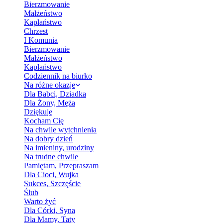
Bierzmowanie
Małżeństwo
Kapłaństwo
Chrzest
I Komunia
Bierzmowanie
Małżeństwo
Kapłaństwo
Codziennik na biurko
Na różne okazje
Dla Babci, Dziadka
Dla Żony, Męża
Dziękuję
Kocham Cię
Na chwile wytchnienia
Na dobry dzień
Na imieniny, urodziny
Na trudne chwile
Pamiętam, Przepraszam
Dla Cioci, Wujka
Sukces, Szczęście
Ślub
Warto żyć
Dla Córki, Syna
Dla Mamy, Taty