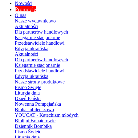
Nowości
Promocje
O nas
Nasze wydawnictwo
Aktualności
Dla partnerów handlowych
Księgarnie stacjonarnie
Przedstawiciele handlowi
Edycja ukraińska
Aktualności
Dla partnerów handlowych
Księgarnie stacjonarnie
Przedstawiciele handlowi
Edycja ukraińska
Nasze strony produktowe
Pismo Święte
Liturgia dnia
Dzień Pański
Nowenna Pompejańska
Biblia Jubileuszowa
YOUCAT - Katechizm młodych
Biblijni Bohaterowie
Dziennik Bombika
Pismo Święte
Liturgia dnia