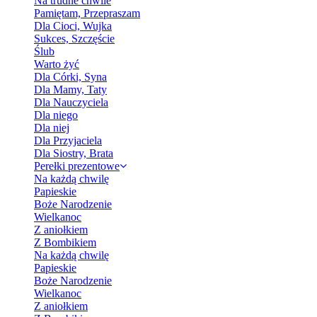
Na trudne chwile
Pamiętam, Przepraszam
Dla Cioci, Wujka
Sukces, Szczęście
Ślub
Warto żyć
Dla Córki, Syna
Dla Mamy, Taty
Dla Nauczyciela
Dla niego
Dla niej
Dla Przyjaciela
Dla Siostry, Brata
Perełki prezentowe
Na każdą chwilę
Papieskie
Boże Narodzenie
Wielkanoc
Z aniołkiem
Z Bombikiem
Na każdą chwilę
Papieskie
Boże Narodzenie
Wielkanoc
Z aniołkiem