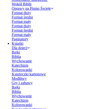
Wokół Biblii
Oprawy na Pismo Święte
Format duży
Format średni
Format mały
Format duży
Format średni
Format mały
Paginatory
Książki
Dla dzieci
Bajki
Biblia
Wychowanie
Katechizm
Kolorowanki
Książeczki kartonowe
Modlitwy
Gry i zabawy
Bajki
Biblia
Wychowanie
Katechizm
Kolorowanki