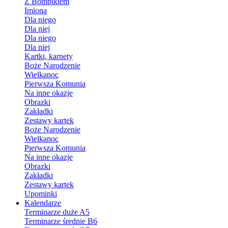
Z Bombikiem
Imiona
Dla niego
Dla niej
Dla niego
Dla niej
Kartki, karnety
Boże Narodzenie
Wielkanoc
Pierwsza Komunia
Na inne okazje
Obrazki
Zakładki
Zestawy kartek
Boże Narodzenie
Wielkanoc
Pierwsza Komunia
Na inne okazje
Obrazki
Zakładki
Zestawy kartek
Upominki
Kalendarze
Terminarze duże A5
Terminarze średnie B6