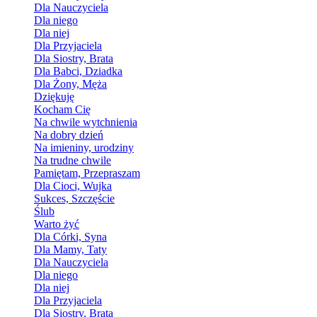
Dla Nauczyciela
Dla niego
Dla niej
Dla Przyjaciela
Dla Siostry, Brata
Dla Babci, Dziadka
Dla Żony, Męża
Dziękuję
Kocham Cię
Na chwile wytchnienia
Na dobry dzień
Na imieniny, urodziny
Na trudne chwile
Pamiętam, Przepraszam
Dla Cioci, Wujka
Sukces, Szczęście
Ślub
Warto żyć
Dla Córki, Syna
Dla Mamy, Taty
Dla Nauczyciela
Dla niego
Dla niej
Dla Przyjaciela
Dla Siostry, Brata