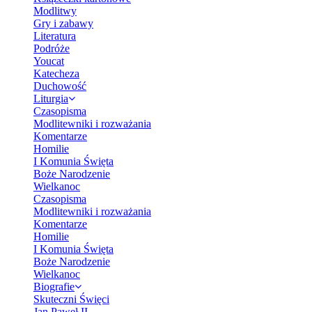
Modlitwy
Gry i zabawy
Literatura
Podróże
Youcat
Katecheza
Duchowość
Liturgia
Czasopisma
Modlitewniki i rozważania
Komentarze
Homilie
I Komunia Święta
Boże Narodzenie
Wielkanoc
Czasopisma
Modlitewniki i rozważania
Komentarze
Homilie
I Komunia Święta
Boże Narodzenie
Wielkanoc
Biografie
Skuteczni Święci
Jan Paweł II