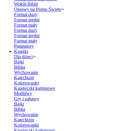
Wokół Biblii
Oprawy na Pismo Święte
Format duży
Format średni
Format mały
Format duży
Format średni
Format mały
Paginatory
Książki
Dla dzieci
Bajki
Biblia
Wychowanie
Katechizm
Kolorowanki
Książeczki kartonowe
Modlitwy
Gry i zabawy
Bajki
Biblia
Wychowanie
Katechizm
Kolorowanki
Książeczki kartonowe