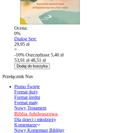
Ocena:
0%
Dialog Serc
29,95 zł
=
-10%
Oszczędzasz
5,40 zł
53,91 zł
48,51 zł
Dodaj do koszyka
Przełącznik Nav
Pismo Święte
Format duży
Format średni
Format mały
Nowy Testament
Biblia Jubileuszowa
Dla dzieci i młodzieży
Komentarze
Nowy Komentarz Biblijny