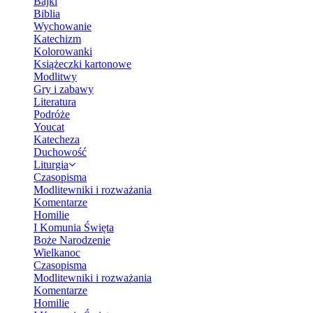
Bajki
Biblia
Wychowanie
Katechizm
Kolorowanki
Książeczki kartonowe
Modlitwy
Gry i zabawy
Literatura
Podróże
Youcat
Katecheza
Duchowość
Liturgia
Czasopisma
Modlitewniki i rozważania
Komentarze
Homilie
I Komunia Święta
Boże Narodzenie
Wielkanoc
Czasopisma
Modlitewniki i rozważania
Komentarze
Homilie