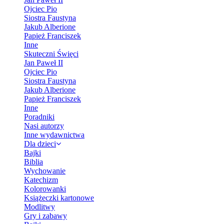
Ojciec Pio
Siostra Faustyna
Jakub Alberione
Papież Franciszek
Inne
Skuteczni Święci
Jan Paweł II
Ojciec Pio
Siostra Faustyna
Jakub Alberione
Papież Franciszek
Inne
Poradniki
Nasi autorzy
Inne wydawnictwa
Dla dzieci
Bajki
Biblia
Wychowanie
Katechizm
Kolorowanki
Książeczki kartonowe
Modlitwy
Gry i zabawy