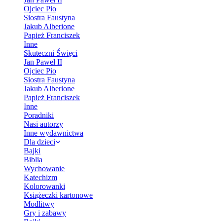
Ojciec Pio
Siostra Faustyna
Jakub Alberione
Papież Franciszek
Inne
Skuteczni Święci
Jan Paweł II
Ojciec Pio
Siostra Faustyna
Jakub Alberione
Papież Franciszek
Inne
Poradniki
Nasi autorzy
Inne wydawnictwa
Dla dzieci
Bajki
Biblia
Wychowanie
Katechizm
Kolorowanki
Książeczki kartonowe
Modlitwy
Gry i zabawy