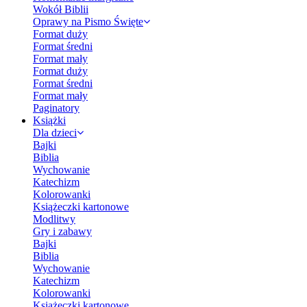
Wokół Biblii
Oprawy na Pismo Święte
Format duży
Format średni
Format mały
Format duży
Format średni
Format mały
Paginatory
Książki
Dla dzieci
Bajki
Biblia
Wychowanie
Katechizm
Kolorowanki
Książeczki kartonowe
Modlitwy
Gry i zabawy
Bajki
Biblia
Wychowanie
Katechizm
Kolorowanki
Książeczki kartonowe