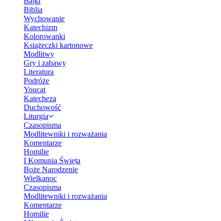
Bajki
Biblia
Wychowanie
Katechizm
Kolorowanki
Książeczki kartonowe
Modlitwy
Gry i zabawy
Literatura
Podróże
Youcat
Katecheza
Duchowość
Liturgia
Czasopisma
Modlitewniki i rozważania
Komentarze
Homilie
I Komunia Święta
Boże Narodzenie
Wielkanoc
Czasopisma
Modlitewniki i rozważania
Komentarze
Homilie