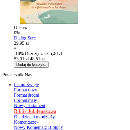
Ocena:
0%
Dialog Serc
29,95 zł
=
-10%
Oszczędzasz
5,40 zł
53,91 zł
48,51 zł
Dodaj do koszyka
Przełącznik Nav
Pismo Święte
Format duży
Format średni
Format mały
Nowy Testament
Biblia Jubileuszowa
Dla dzieci i młodzieży
Komentarze
Nowy Komentarz Biblijny