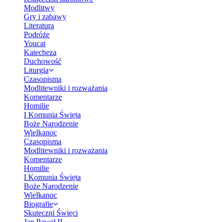
Modlitwy
Gry i zabawy
Literatura
Podróże
Youcat
Katecheza
Duchowość
Liturgia
Czasopisma
Modlitewniki i rozważania
Komentarze
Homilie
I Komunia Święta
Boże Narodzenie
Wielkanoc
Czasopisma
Modlitewniki i rozważania
Komentarze
Homilie
I Komunia Święta
Boże Narodzenie
Wielkanoc
Biografie
Skuteczni Święci
Jan Paweł II