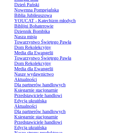
Dzień Pański
Nowenna Pompejańska
Biblia Jubileuszowa
YOUCAT - Katechizm młodych
Biblijni Bohaterowie
Dziennik Bombika
Nasza misja
Towarzystwo Świętego Pawła
Dom Rekolekcyjny
Media dla Ewangelii
Towarzystwo Świętego Pawła
Dom Rekolekcyjny
Media dla Ewangelii
Nasze wydawnictwo
Aktualności
Dla partnerów handlowych
Księgarnie stacjonarnie
Przedstawiciele handlowi
Edycja ukraińska
Aktualności
Dla partnerów handlowych
Księgarnie stacjonarnie
Przedstawiciele handlowi
Edycja ukraińska
Nasze strony produktowe