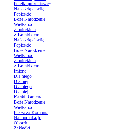
Perełki prezentowe
Na każdą chwilę
Papieskie
Boże Narodzenie
Wielkanoc
Z aniołkiem
Z Bombikiem
Na każdą chwilę
Papieskie
Boże Narodzenie
Wielkanoc
Z aniołkiem
Z Bombikiem
Imiona
Dla niego
Dla niej
Dla niego
Dla niej
Kartki, karnety
Boże Narodzenie
Wielkanoc
Pierwsza Komunia
Na inne okazje
Obrazki
Zakładki