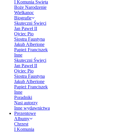
I Komunia Święta
Boże Narodzenie
Wielkanoc
Biografie
Skuteczni Święci
Jan Paweł II
Ojciec Pio
Siostra Faustyna
Jakub Alberione
Papież Franciszek
Inne
Skuteczni Święci
Jan Paweł II
Ojciec Pio
Siostra Faustyna
Jakub Alberione
Papież Franciszek
Inne
Poradniki
Nasi autorzy
Inne wydawnictwa
Prezentowe
Albumy
Chrzest
I Komunia