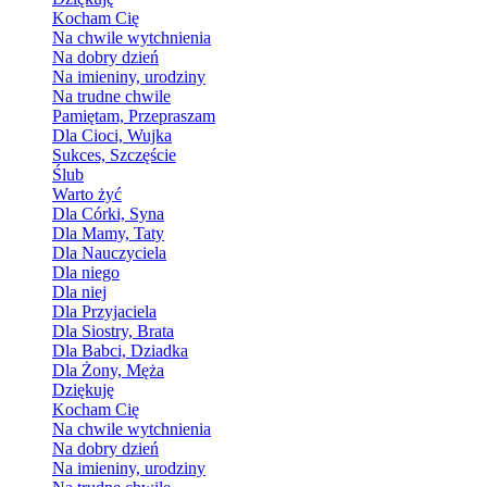
Kocham Cię
Na chwile wytchnienia
Na dobry dzień
Na imieniny, urodziny
Na trudne chwile
Pamiętam, Przepraszam
Dla Cioci, Wujka
Sukces, Szczęście
Ślub
Warto żyć
Dla Córki, Syna
Dla Mamy, Taty
Dla Nauczyciela
Dla niego
Dla niej
Dla Przyjaciela
Dla Siostry, Brata
Dla Babci, Dziadka
Dla Żony, Męża
Dziękuję
Kocham Cię
Na chwile wytchnienia
Na dobry dzień
Na imieniny, urodziny