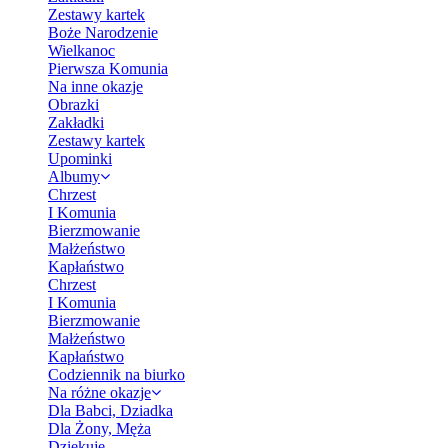
Zestawy kartek
Boże Narodzenie
Wielkanoc
Pierwsza Komunia
Na inne okazje
Obrazki
Zakładki
Zestawy kartek
Upominki
Albumy
Chrzest
I Komunia
Bierzmowanie
Małżeństwo
Kapłaństwo
Chrzest
I Komunia
Bierzmowanie
Małżeństwo
Kapłaństwo
Codziennik na biurko
Na różne okazje
Dla Babci, Dziadka
Dla Żony, Męża
Dziękuję