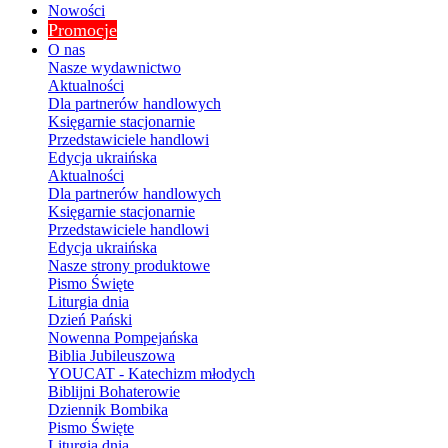
Nowości
Promocje
O nas
Nasze wydawnictwo
Aktualności
Dla partnerów handlowych
Księgarnie stacjonarnie
Przedstawiciele handlowi
Edycja ukraińska
Aktualności
Dla partnerów handlowych
Księgarnie stacjonarnie
Przedstawiciele handlowi
Edycja ukraińska
Nasze strony produktowe
Pismo Święte
Liturgia dnia
Dzień Pański
Nowenna Pompejańska
Biblia Jubileuszowa
YOUCAT - Katechizm młodych
Biblijni Bohaterowie
Dziennik Bombika
Pismo Święte
Liturgia dnia