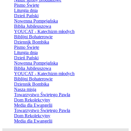
Pismo Święte
Liturgia dnia
Dzień Pański
Nowenna Pompejańska
Biblia Jubileuszowa
YOUCAT - Katechizm młodych
Biblijni Bohaterowie
Dziennik Bombika
Pismo Święte
Liturgia dnia
Dzień Pański
Nowenna Pompejańska
Biblia Jubileuszowa
YOUCAT - Katechizm młodych
Biblijni Bohaterowie
Dziennik Bombika
Nasza misja
Towarzystwo Świętego Pawła
Dom Rekolekcyjny
Media dla Ewangelii
Towarzystwo Świętego Pawła
Dom Rekolekcyjny
Media dla Ewangelii