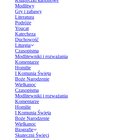
Książeczki kartonowe
Modlitwy
Gry i zabawy
Literatura
Podróże
Youcat
Katecheza
Duchowość
Liturgia
Czasopisma
Modlitewniki i rozważania
Komentarze
Homilie
I Komunia Święta
Boże Narodzenie
Wielkanoc
Czasopisma
Modlitewniki i rozważania
Komentarze
Homilie
I Komunia Święta
Boże Narodzenie
Wielkanoc
Biografie
Skuteczni Święci