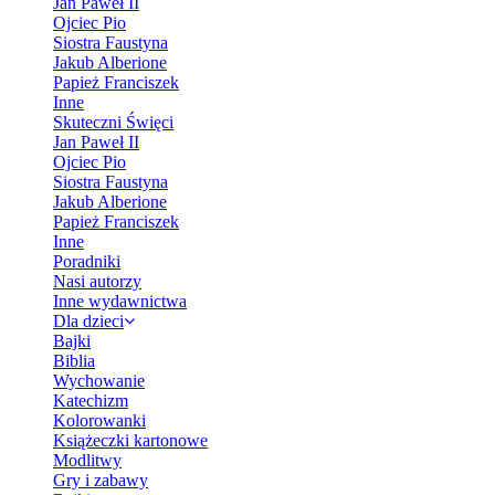
Jan Paweł II
Ojciec Pio
Siostra Faustyna
Jakub Alberione
Papież Franciszek
Inne
Skuteczni Święci
Jan Paweł II
Ojciec Pio
Siostra Faustyna
Jakub Alberione
Papież Franciszek
Inne
Poradniki
Nasi autorzy
Inne wydawnictwa
Dla dzieci
Bajki
Biblia
Wychowanie
Katechizm
Kolorowanki
Książeczki kartonowe
Modlitwy
Gry i zabawy