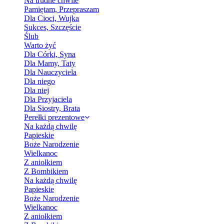
Na trudne chwile
Pamiętam, Przepraszam
Dla Cioci, Wujka
Sukces, Szczęście
Ślub
Warto żyć
Dla Córki, Syna
Dla Mamy, Taty
Dla Nauczyciela
Dla niego
Dla niej
Dla Przyjaciela
Dla Siostry, Brata
Perełki prezentowe
Na każdą chwilę
Papieskie
Boże Narodzenie
Wielkanoc
Z aniołkiem
Z Bombikiem
Na każdą chwilę
Papieskie
Boże Narodzenie
Wielkanoc
Z aniołkiem