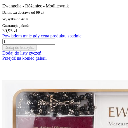
Ewangelia - Różaniec - Modlitewnik
Darmowa dostawa od 99 zł
Wysyłka do 48 h
Gwarancja jakości
39,95 zł
Powiadom mnie gdy cena produktu spadnie
Dodaj do koszyka
Dodaj do listy życzeń
Przejdź na koniec galerii