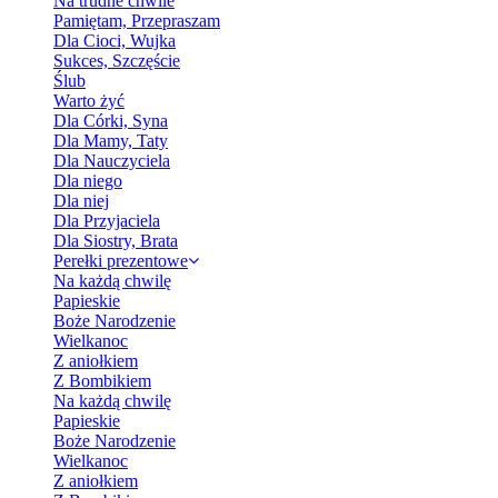
Na trudne chwile
Pamiętam, Przepraszam
Dla Cioci, Wujka
Sukces, Szczęście
Ślub
Warto żyć
Dla Córki, Syna
Dla Mamy, Taty
Dla Nauczyciela
Dla niego
Dla niej
Dla Przyjaciela
Dla Siostry, Brata
Perełki prezentowe
Na każdą chwilę
Papieskie
Boże Narodzenie
Wielkanoc
Z aniołkiem
Z Bombikiem
Na każdą chwilę
Papieskie
Boże Narodzenie
Wielkanoc
Z aniołkiem