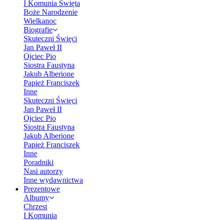
I Komunia Święta
Boże Narodzenie
Wielkanoc
Biografie
Skuteczni Święci
Jan Paweł II
Ojciec Pio
Siostra Faustyna
Jakub Alberione
Papież Franciszek
Inne
Skuteczni Święci
Jan Paweł II
Ojciec Pio
Siostra Faustyna
Jakub Alberione
Papież Franciszek
Inne
Poradniki
Nasi autorzy
Inne wydawnictwa
Prezentowe
Albumy
Chrzest
I Komunia