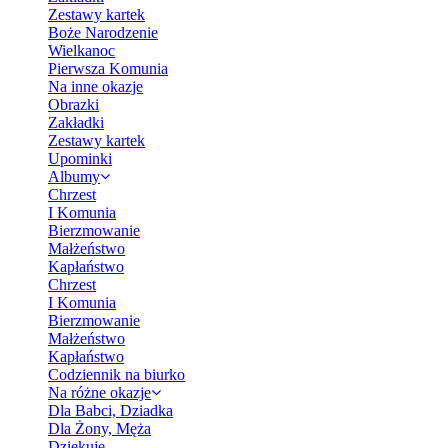
Zestawy kartek
Boże Narodzenie
Wielkanoc
Pierwsza Komunia
Na inne okazje
Obrazki
Zakładki
Zestawy kartek
Upominki
Albumy
Chrzest
I Komunia
Bierzmowanie
Małżeństwo
Kapłaństwo
Chrzest
I Komunia
Bierzmowanie
Małżeństwo
Kapłaństwo
Codziennik na biurko
Na różne okazje
Dla Babci, Dziadka
Dla Żony, Męża
Dziękuję