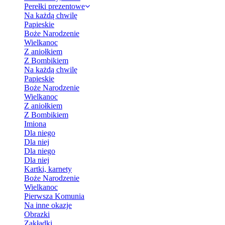
Perełki prezentowe
Na każdą chwilę
Papieskie
Boże Narodzenie
Wielkanoc
Z aniołkiem
Z Bombikiem
Na każdą chwilę
Papieskie
Boże Narodzenie
Wielkanoc
Z aniołkiem
Z Bombikiem
Imiona
Dla niego
Dla niej
Dla niego
Dla niej
Kartki, karnety
Boże Narodzenie
Wielkanoc
Pierwsza Komunia
Na inne okazje
Obrazki
Zakładki