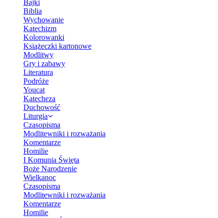
Bajki
Biblia
Wychowanie
Katechizm
Kolorowanki
Książeczki kartonowe
Modlitwy
Gry i zabawy
Literatura
Podróże
Youcat
Katecheza
Duchowość
Liturgia
Czasopisma
Modlitewniki i rozważania
Komentarze
Homilie
I Komunia Święta
Boże Narodzenie
Wielkanoc
Czasopisma
Modlitewniki i rozważania
Komentarze
Homilie