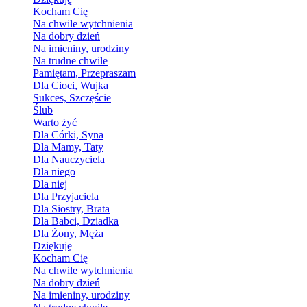
Kocham Cię
Na chwile wytchnienia
Na dobry dzień
Na imieniny, urodziny
Na trudne chwile
Pamiętam, Przepraszam
Dla Cioci, Wujka
Sukces, Szczęście
Ślub
Warto żyć
Dla Córki, Syna
Dla Mamy, Taty
Dla Nauczyciela
Dla niego
Dla niej
Dla Przyjaciela
Dla Siostry, Brata
Dla Babci, Dziadka
Dla Żony, Męża
Dziękuję
Kocham Cię
Na chwile wytchnienia
Na dobry dzień
Na imieniny, urodziny