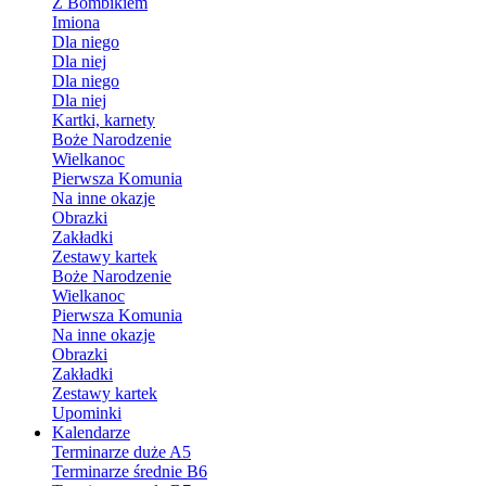
Z Bombikiem
Imiona
Dla niego
Dla niej
Dla niego
Dla niej
Kartki, karnety
Boże Narodzenie
Wielkanoc
Pierwsza Komunia
Na inne okazje
Obrazki
Zakładki
Zestawy kartek
Boże Narodzenie
Wielkanoc
Pierwsza Komunia
Na inne okazje
Obrazki
Zakładki
Zestawy kartek
Upominki
Kalendarze
Terminarze duże A5
Terminarze średnie B6