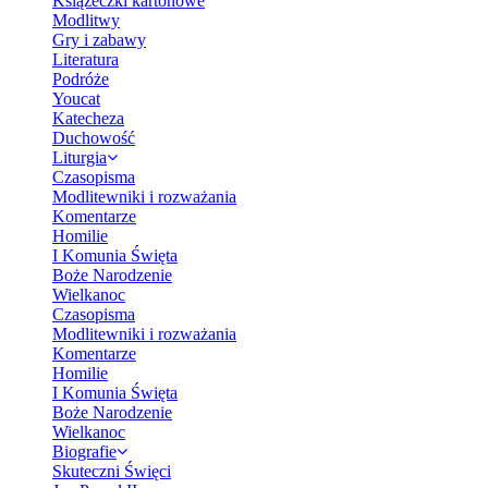
Książeczki kartonowe
Modlitwy
Gry i zabawy
Literatura
Podróże
Youcat
Katecheza
Duchowość
Liturgia
Czasopisma
Modlitewniki i rozważania
Komentarze
Homilie
I Komunia Święta
Boże Narodzenie
Wielkanoc
Czasopisma
Modlitewniki i rozważania
Komentarze
Homilie
I Komunia Święta
Boże Narodzenie
Wielkanoc
Biografie
Skuteczni Święci