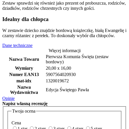
Zestaw sprawdzi się również jako prezent od proboszcza, rodziców,
dziadków, rodziców chrzestnych czy innych gości.
Idealny dla chłopca
W zestawie dziecko znajdzie bordową książeczkę, białą Ewangelię i
czarny różaniec z perełek. To doskonały wybór dla chłopców.
Dane techniczne
Więcej informacji
Pierwsza Komunia Święta (zestaw
Nazwa Towaru
bordowy)
Wymiary
20,00 x 16,00
Numer EAN13
5907564020930
mat-idx
1320019672
Nazwa
Edycja Świętego Pawła
Wydawnictwa
Opinie
Napisz
własną recenzję
Twoja ocena
Cena
1 star
2 stars
3 stars
4 stars
5 stars