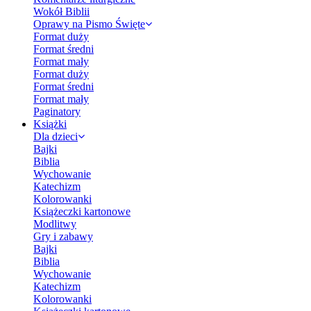
Wokół Biblii
Oprawy na Pismo Święte
Format duży
Format średni
Format mały
Format duży
Format średni
Format mały
Paginatory
Książki
Dla dzieci
Bajki
Biblia
Wychowanie
Katechizm
Kolorowanki
Książeczki kartonowe
Modlitwy
Gry i zabawy
Bajki
Biblia
Wychowanie
Katechizm
Kolorowanki