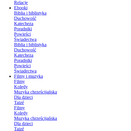
Relacje
Ebooki
Biblia i biblistyka
Duchowość
Katecheza
Poradniki
Powieści
Świadectwa
Biblia i biblistyka
Duchowość
Katecheza
Poradniki
Powieści
Świadectwa
Filmy i muzyka
Filmy
Kolędy
Muzyka chrześcijańska
Dla dzieci
Taizé
Filmy
Kolędy
Muzyka chrześcijańska
Dla dzieci
Taizé