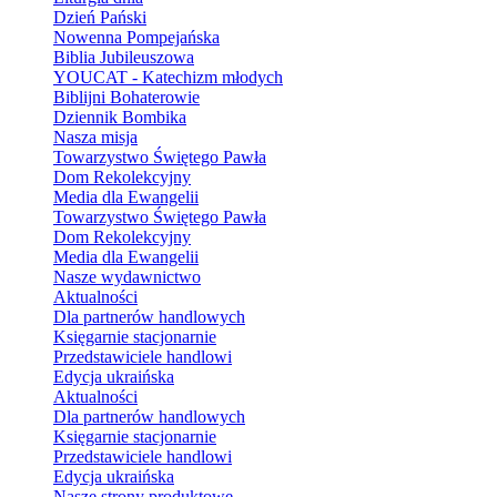
Dzień Pański
Nowenna Pompejańska
Biblia Jubileuszowa
YOUCAT - Katechizm młodych
Biblijni Bohaterowie
Dziennik Bombika
Nasza misja
Towarzystwo Świętego Pawła
Dom Rekolekcyjny
Media dla Ewangelii
Towarzystwo Świętego Pawła
Dom Rekolekcyjny
Media dla Ewangelii
Nasze wydawnictwo
Aktualności
Dla partnerów handlowych
Księgarnie stacjonarnie
Przedstawiciele handlowi
Edycja ukraińska
Aktualności
Dla partnerów handlowych
Księgarnie stacjonarnie
Przedstawiciele handlowi
Edycja ukraińska
Nasze strony produktowe