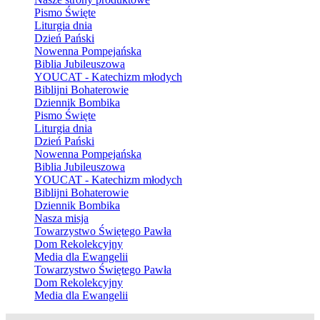
Pismo Święte
Liturgia dnia
Dzień Pański
Nowenna Pompejańska
Biblia Jubileuszowa
YOUCAT - Katechizm młodych
Biblijni Bohaterowie
Dziennik Bombika
Pismo Święte
Liturgia dnia
Dzień Pański
Nowenna Pompejańska
Biblia Jubileuszowa
YOUCAT - Katechizm młodych
Biblijni Bohaterowie
Dziennik Bombika
Nasza misja
Towarzystwo Świętego Pawła
Dom Rekolekcyjny
Media dla Ewangelii
Towarzystwo Świętego Pawła
Dom Rekolekcyjny
Media dla Ewangelii