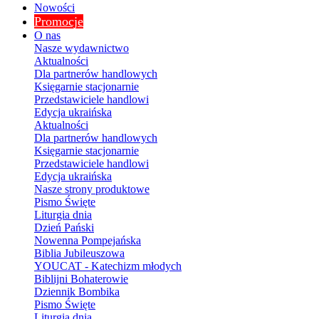
Nowości
Promocje
O nas
Nasze wydawnictwo
Aktualności
Dla partnerów handlowych
Księgarnie stacjonarnie
Przedstawiciele handlowi
Edycja ukraińska
Aktualności
Dla partnerów handlowych
Księgarnie stacjonarnie
Przedstawiciele handlowi
Edycja ukraińska
Nasze strony produktowe
Pismo Święte
Liturgia dnia
Dzień Pański
Nowenna Pompejańska
Biblia Jubileuszowa
YOUCAT - Katechizm młodych
Biblijni Bohaterowie
Dziennik Bombika
Pismo Święte
Liturgia dnia