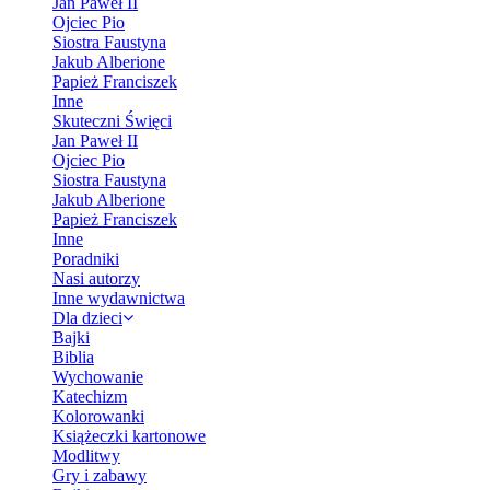
Jan Paweł II
Ojciec Pio
Siostra Faustyna
Jakub Alberione
Papież Franciszek
Inne
Skuteczni Święci
Jan Paweł II
Ojciec Pio
Siostra Faustyna
Jakub Alberione
Papież Franciszek
Inne
Poradniki
Nasi autorzy
Inne wydawnictwa
Dla dzieci
Bajki
Biblia
Wychowanie
Katechizm
Kolorowanki
Książeczki kartonowe
Modlitwy
Gry i zabawy