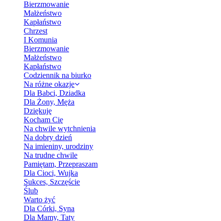
Bierzmowanie
Małżeństwo
Kapłaństwo
Chrzest
I Komunia
Bierzmowanie
Małżeństwo
Kapłaństwo
Codziennik na biurko
Na różne okazje
Dla Babci, Dziadka
Dla Żony, Męża
Dziękuję
Kocham Cię
Na chwile wytchnienia
Na dobry dzień
Na imieniny, urodziny
Na trudne chwile
Pamiętam, Przepraszam
Dla Cioci, Wujka
Sukces, Szczęście
Ślub
Warto żyć
Dla Córki, Syna
Dla Mamy, Taty