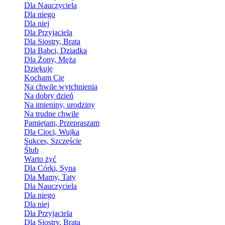
Dla Nauczyciela
Dla niego
Dla niej
Dla Przyjaciela
Dla Siostry, Brata
Dla Babci, Dziadka
Dla Żony, Męża
Dziękuję
Kocham Cię
Na chwile wytchnienia
Na dobry dzień
Na imieniny, urodziny
Na trudne chwile
Pamiętam, Przepraszam
Dla Cioci, Wujka
Sukces, Szczęście
Ślub
Warto żyć
Dla Córki, Syna
Dla Mamy, Taty
Dla Nauczyciela
Dla niego
Dla niej
Dla Przyjaciela
Dla Siostry, Brata