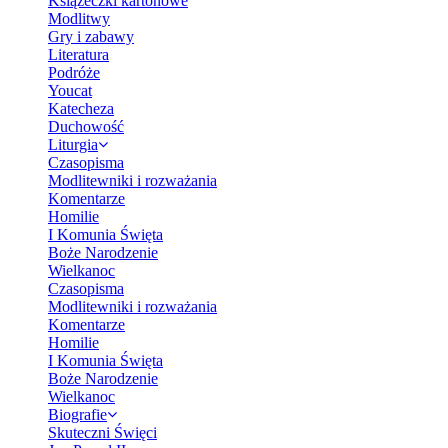
Książeczki kartonowe
Modlitwy
Gry i zabawy
Literatura
Podróże
Youcat
Katecheza
Duchowość
Liturgia
Czasopisma
Modlitewniki i rozważania
Komentarze
Homilie
I Komunia Święta
Boże Narodzenie
Wielkanoc
Czasopisma
Modlitewniki i rozważania
Komentarze
Homilie
I Komunia Święta
Boże Narodzenie
Wielkanoc
Biografie
Skuteczni Święci