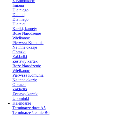
Z Bombikiem
Imiona
Dla niego
Dla niej
Dla niego
Dla niej
Kartki, karnety
Boże Narodzenie
Wielkanoc
Pierwsza Komunia
Na inne okazje
Obrazki
Zakładki
Zestawy kartek
Boże Narodzenie
Wielkanoc
Pierwsza Komunia
Na inne okazje
Obrazki
Zakładki
Zestawy kartek
Upominki
Kalendarze
Terminarze duże A5
Terminarze średnie B6