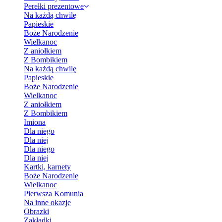
Perełki prezentowe
Na każdą chwilę
Papieskie
Boże Narodzenie
Wielkanoc
Z aniołkiem
Z Bombikiem
Na każdą chwilę
Papieskie
Boże Narodzenie
Wielkanoc
Z aniołkiem
Z Bombikiem
Imiona
Dla niego
Dla niej
Dla niego
Dla niej
Kartki, karnety
Boże Narodzenie
Wielkanoc
Pierwsza Komunia
Na inne okazje
Obrazki
Zakładki