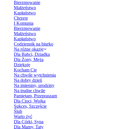
Bierzmowanie
Małżeństwo
Kapłaństwo
Chrzest
I Komunia
Bierzmowanie
Małżeństwo
Kapłaństwo
Codziennik na biurko
Na różne okazje
Dla Babci, Dziadka
Dla Żony, Męża
Dziękuję
Kocham Cię
Na chwile wytchnienia
Na dobry dzień
Na imieniny, urodziny
Na trudne chwile
Pamiętam, Przepraszam
Dla Cioci, Wujka
Sukces, Szczęście
Ślub
Warto żyć
Dla Córki, Syna
Dla Mamy, Taty