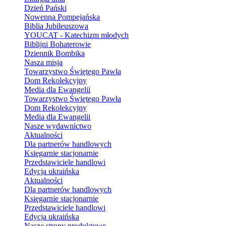
Dzień Pański
Nowenna Pompejańska
Biblia Jubileuszowa
YOUCAT - Katechizm młodych
Biblijni Bohaterowie
Dziennik Bombika
Nasza misja
Towarzystwo Świętego Pawła
Dom Rekolekcyjny
Media dla Ewangelii
Towarzystwo Świętego Pawła
Dom Rekolekcyjny
Media dla Ewangelii
Nasze wydawnictwo
Aktualności
Dla partnerów handlowych
Księgarnie stacjonarnie
Przedstawiciele handlowi
Edycja ukraińska
Aktualności
Dla partnerów handlowych
Księgarnie stacjonarnie
Przedstawiciele handlowi
Edycja ukraińska
Nasze strony produktowe