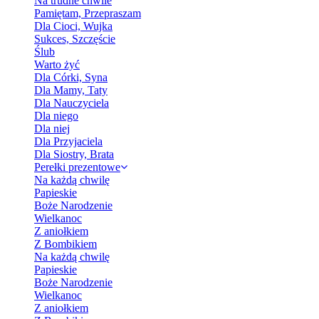
Na trudne chwile
Pamiętam, Przepraszam
Dla Cioci, Wujka
Sukces, Szczęście
Ślub
Warto żyć
Dla Córki, Syna
Dla Mamy, Taty
Dla Nauczyciela
Dla niego
Dla niej
Dla Przyjaciela
Dla Siostry, Brata
Perełki prezentowe
Na każdą chwilę
Papieskie
Boże Narodzenie
Wielkanoc
Z aniołkiem
Z Bombikiem
Na każdą chwilę
Papieskie
Boże Narodzenie
Wielkanoc
Z aniołkiem