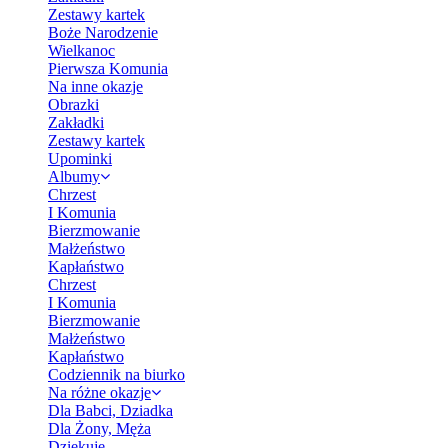
Zestawy kartek
Boże Narodzenie
Wielkanoc
Pierwsza Komunia
Na inne okazje
Obrazki
Zakładki
Zestawy kartek
Upominki
Albumy
Chrzest
I Komunia
Bierzmowanie
Małżeństwo
Kapłaństwo
Chrzest
I Komunia
Bierzmowanie
Małżeństwo
Kapłaństwo
Codziennik na biurko
Na różne okazje
Dla Babci, Dziadka
Dla Żony, Męża
Dziękuję