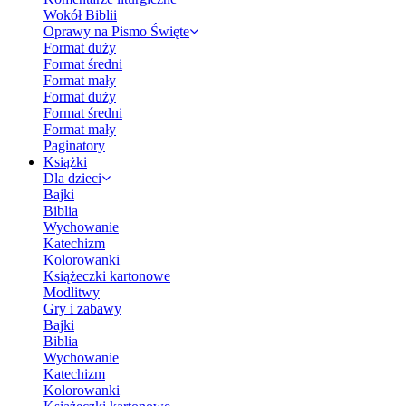
Wokół Biblii
Oprawy na Pismo Święte
Format duży
Format średni
Format mały
Format duży
Format średni
Format mały
Paginatory
Książki
Dla dzieci
Bajki
Biblia
Wychowanie
Katechizm
Kolorowanki
Książeczki kartonowe
Modlitwy
Gry i zabawy
Bajki
Biblia
Wychowanie
Katechizm
Kolorowanki