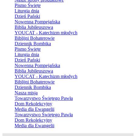
Pismo Święte
Liturgia dnia
Dzień Pański
Nowenna Pompejańska
Biblia Jubileuszowa
YOUCAT - Katechizm młodych
Biblijni Bohaterowie
Dziennik Bombika
Pismo Święte
Liturgia dnia
Dzień Pański
Nowenna Pompejańska
Biblia Jubileuszowa
YOUCAT - Katechizm młodych
Biblijni Bohaterowie
Dziennik Bombika
Nasza misja
Towarzystwo Świętego Pawła
Dom Rekolekcyjny
Media dla Ewangelii
Towarzystwo Świętego Pawła
Dom Rekolekcyjny
Media dla Ewangelii