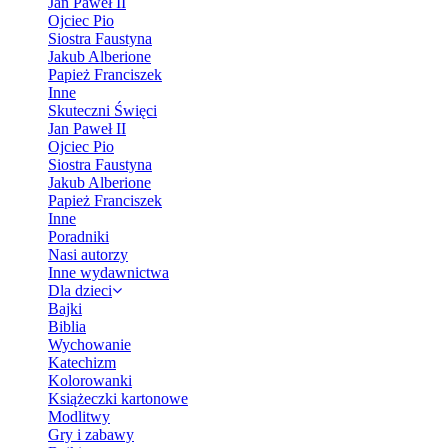
Jan Paweł II
Ojciec Pio
Siostra Faustyna
Jakub Alberione
Papież Franciszek
Inne
Skuteczni Święci
Jan Paweł II
Ojciec Pio
Siostra Faustyna
Jakub Alberione
Papież Franciszek
Inne
Poradniki
Nasi autorzy
Inne wydawnictwa
Dla dzieci
Bajki
Biblia
Wychowanie
Katechizm
Kolorowanki
Książeczki kartonowe
Modlitwy
Gry i zabawy