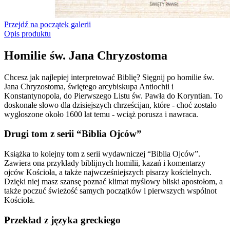
Przejdź na początek galerii
Opis produktu
Homilie św. Jana Chryzostoma
Chcesz jak najlepiej interpretować Biblię? Sięgnij po homilie św.
Jana Chryzostoma, świętego arcybiskupa Antiochii i
Konstantynopola, do Pierwszego Listu św. Pawła do Koryntian. To
doskonałe słowo dla dzisiejszych chrześcijan, które - choć zostało
wygłoszone około 1600 lat temu - wciąż porusza i nawraca.
Drugi tom z serii “Biblia Ojców”
Książka to kolejny tom z serii wydawniczej “Biblia Ojców”.
Zawiera ona przykłady biblijnych homilii, kazań i komentarzy
ojców Kościoła, a także najwcześniejszych pisarzy kościelnych.
Dzięki niej masz szansę poznać klimat myślowy bliski apostołom, a
także poczuć świeżość samych początków i pierwszych wspólnot
Kościoła.
Przekład z języka greckiego