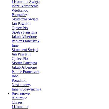
I Komunia Święta
Boże Narodzenie
Wielkanoc
Biografie
Skuteczni Święci
Jan Paweł II
Ojciec Pio
Siostra Faustyna
Jakub Alberione
Papież Franciszek
Inne
Skuteczni Święci
Jan Paweł II
Ojciec Pio
Siostra Faustyna
Jakub Alberione
Papież Franciszek
Inne
Poradniki
Nasi autorzy
Inne wydawnictwa
Prezentowe
Albumy
Chrzest
I Komunia