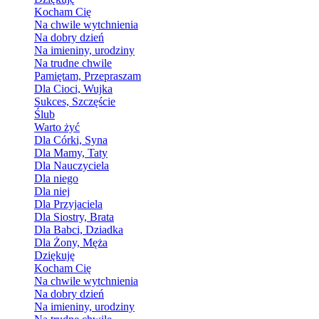
Kocham Cię
Na chwile wytchnienia
Na dobry dzień
Na imieniny, urodziny
Na trudne chwile
Pamiętam, Przepraszam
Dla Cioci, Wujka
Sukces, Szczęście
Ślub
Warto żyć
Dla Córki, Syna
Dla Mamy, Taty
Dla Nauczyciela
Dla niego
Dla niej
Dla Przyjaciela
Dla Siostry, Brata
Dla Babci, Dziadka
Dla Żony, Męża
Dziękuję
Kocham Cię
Na chwile wytchnienia
Na dobry dzień
Na imieniny, urodziny