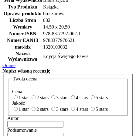
Seria Wydawnicza
Biblia Ojców
Typ Produktu
Książka
Oprawa produktu
broszurowa
Liczba Stron
832
Wymiary
14,50 x 20,50
Numer ISBN
978-83-7797-062-1
Numer EAN13
9788377970621
mat-idx
1320103032
Nazwa
Edycja Świętego Pawła
Wydawnictwa
Opinie
Napisz
własną recenzję
Twoja ocena
Cena
1 star
2 stars
3 stars
4 stars
5 stars
Jakość
1 star
2 stars
3 stars
4 stars
5 stars
Autor
Podsumowanie