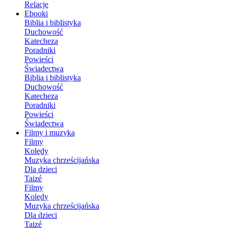
Relacje
Ebooki
Biblia i biblistyka
Duchowość
Katecheza
Poradniki
Powieści
Świadectwa
Biblia i biblistyka
Duchowość
Katecheza
Poradniki
Powieści
Świadectwa
Filmy i muzyka
Filmy
Kolędy
Muzyka chrześcijańska
Dla dzieci
Taizé
Filmy
Kolędy
Muzyka chrześcijańska
Dla dzieci
Taizé