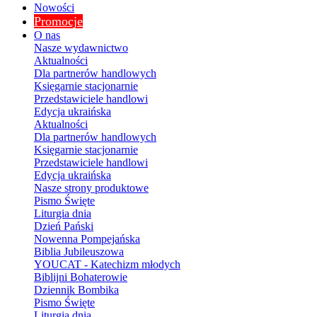
Nowości
Promocje
O nas
Nasze wydawnictwo
Aktualności
Dla partnerów handlowych
Księgarnie stacjonarnie
Przedstawiciele handlowi
Edycja ukraińska
Aktualności
Dla partnerów handlowych
Księgarnie stacjonarnie
Przedstawiciele handlowi
Edycja ukraińska
Nasze strony produktowe
Pismo Święte
Liturgia dnia
Dzień Pański
Nowenna Pompejańska
Biblia Jubileuszowa
YOUCAT - Katechizm młodych
Biblijni Bohaterowie
Dziennik Bombika
Pismo Święte
Liturgia dnia