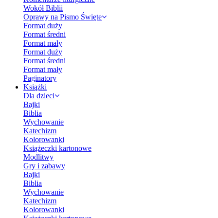
Wokół Biblii
Oprawy na Pismo Święte
Format duży
Format średni
Format mały
Format duży
Format średni
Format mały
Paginatory
Książki
Dla dzieci
Bajki
Biblia
Wychowanie
Katechizm
Kolorowanki
Książeczki kartonowe
Modlitwy
Gry i zabawy
Bajki
Biblia
Wychowanie
Katechizm
Kolorowanki