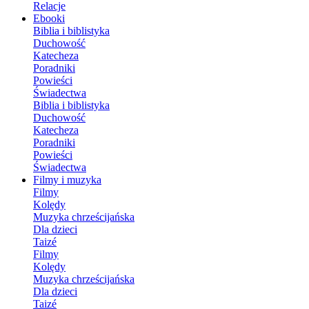
Relacje
Ebooki
Biblia i biblistyka
Duchowość
Katecheza
Poradniki
Powieści
Świadectwa
Biblia i biblistyka
Duchowość
Katecheza
Poradniki
Powieści
Świadectwa
Filmy i muzyka
Filmy
Kolędy
Muzyka chrześcijańska
Dla dzieci
Taizé
Filmy
Kolędy
Muzyka chrześcijańska
Dla dzieci
Taizé