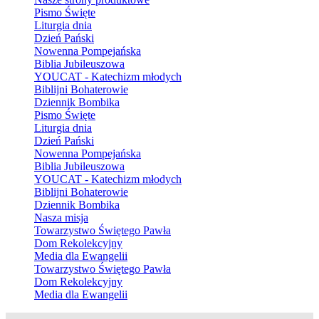
Pismo Święte
Liturgia dnia
Dzień Pański
Nowenna Pompejańska
Biblia Jubileuszowa
YOUCAT - Katechizm młodych
Biblijni Bohaterowie
Dziennik Bombika
Pismo Święte
Liturgia dnia
Dzień Pański
Nowenna Pompejańska
Biblia Jubileuszowa
YOUCAT - Katechizm młodych
Biblijni Bohaterowie
Dziennik Bombika
Nasza misja
Towarzystwo Świętego Pawła
Dom Rekolekcyjny
Media dla Ewangelii
Towarzystwo Świętego Pawła
Dom Rekolekcyjny
Media dla Ewangelii