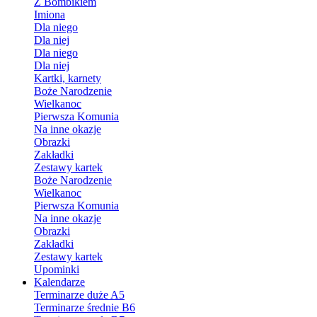
Z Bombikiem
Imiona
Dla niego
Dla niej
Dla niego
Dla niej
Kartki, karnety
Boże Narodzenie
Wielkanoc
Pierwsza Komunia
Na inne okazje
Obrazki
Zakładki
Zestawy kartek
Boże Narodzenie
Wielkanoc
Pierwsza Komunia
Na inne okazje
Obrazki
Zakładki
Zestawy kartek
Upominki
Kalendarze
Terminarze duże A5
Terminarze średnie B6