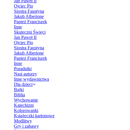
Jan Paweł II
Ojciec Pio
Siostra Faustyna
Jakub Alberione
Papież Franciszek
Inne
Skuteczni Święci
Jan Paweł II
Ojciec Pio
Siostra Faustyna
Jakub Alberione
Papież Franciszek
Inne
Poradniki
Nasi autorzy
Inne wydawnictwa
Dla dzieci
Bajki
Biblia
Wychowanie
Katechizm
Kolorowanki
Książeczki kartonowe
Modlitwy
Gry i zabawy