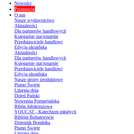
Nowości
Promocje
O nas
Nasze wydawnictwo
Aktualności
Dla partnerów handlowych
Księgarnie stacjonarnie
Przedstawiciele handlowi
Edycja ukraińska
Aktualności
Dla partnerów handlowych
Księgarnie stacjonarnie
Przedstawiciele handlowi
Edycja ukraińska
Nasze strony produktowe
Pismo Święte
Liturgia dnia
Dzień Pański
Nowenna Pompejańska
Biblia Jubileuszowa
YOUCAT - Katechizm młodych
Biblijni Bohaterowie
Dziennik Bombika
Pismo Święte
Liturgia dnia