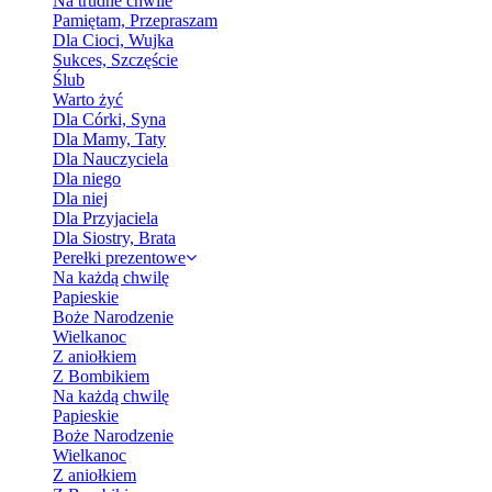
Na trudne chwile
Pamiętam, Przepraszam
Dla Cioci, Wujka
Sukces, Szczęście
Ślub
Warto żyć
Dla Córki, Syna
Dla Mamy, Taty
Dla Nauczyciela
Dla niego
Dla niej
Dla Przyjaciela
Dla Siostry, Brata
Perełki prezentowe
Na każdą chwilę
Papieskie
Boże Narodzenie
Wielkanoc
Z aniołkiem
Z Bombikiem
Na każdą chwilę
Papieskie
Boże Narodzenie
Wielkanoc
Z aniołkiem