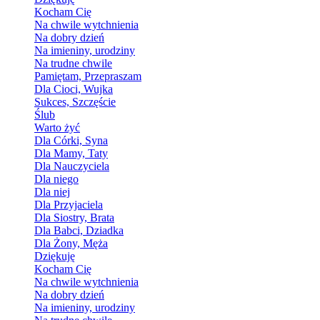
Kocham Cię
Na chwile wytchnienia
Na dobry dzień
Na imieniny, urodziny
Na trudne chwile
Pamiętam, Przepraszam
Dla Cioci, Wujka
Sukces, Szczęście
Ślub
Warto żyć
Dla Córki, Syna
Dla Mamy, Taty
Dla Nauczyciela
Dla niego
Dla niej
Dla Przyjaciela
Dla Siostry, Brata
Dla Babci, Dziadka
Dla Żony, Męża
Dziękuję
Kocham Cię
Na chwile wytchnienia
Na dobry dzień
Na imieniny, urodziny