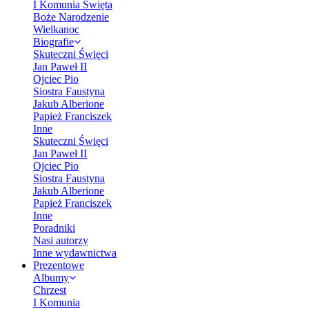
I Komunia Święta
Boże Narodzenie
Wielkanoc
Biografie
Skuteczni Święci
Jan Paweł II
Ojciec Pio
Siostra Faustyna
Jakub Alberione
Papież Franciszek
Inne
Skuteczni Święci
Jan Paweł II
Ojciec Pio
Siostra Faustyna
Jakub Alberione
Papież Franciszek
Inne
Poradniki
Nasi autorzy
Inne wydawnictwa
Prezentowe
Albumy
Chrzest
I Komunia