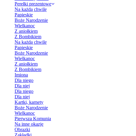
Perełki prezentowe
Na każdą chwilę
Papieskie
Boże Narodzenie
Wielkanoc
Z aniołkiem
Z Bombikiem
Na każdą chwilę
Papieskie
Boże Narodzenie
Wielkanoc
Z aniołkiem
Z Bombikiem
Imiona
Dla niego
Dla niej
Dla niego
Dla niej
Kartki, karnety
Boże Narodzenie
Wielkanoc
Pierwsza Komunia
Na inne okazje
Obrazki
Zakładki