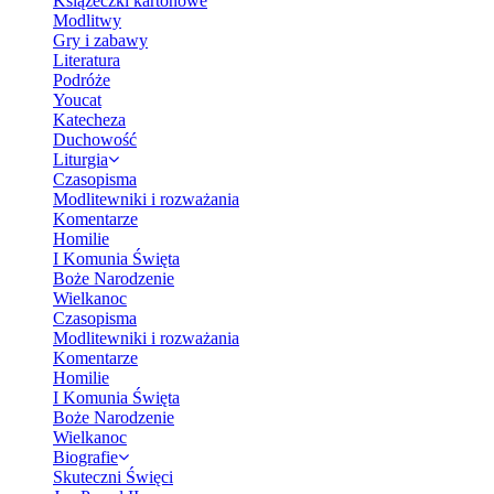
Książeczki kartonowe
Modlitwy
Gry i zabawy
Literatura
Podróże
Youcat
Katecheza
Duchowość
Liturgia
Czasopisma
Modlitewniki i rozważania
Komentarze
Homilie
I Komunia Święta
Boże Narodzenie
Wielkanoc
Czasopisma
Modlitewniki i rozważania
Komentarze
Homilie
I Komunia Święta
Boże Narodzenie
Wielkanoc
Biografie
Skuteczni Święci