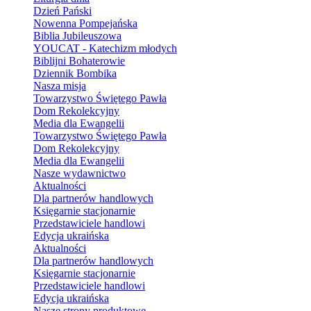
Dzień Pański
Nowenna Pompejańska
Biblia Jubileuszowa
YOUCAT - Katechizm młodych
Biblijni Bohaterowie
Dziennik Bombika
Nasza misja
Towarzystwo Świętego Pawła
Dom Rekolekcyjny
Media dla Ewangelii
Towarzystwo Świętego Pawła
Dom Rekolekcyjny
Media dla Ewangelii
Nasze wydawnictwo
Aktualności
Dla partnerów handlowych
Księgarnie stacjonarnie
Przedstawiciele handlowi
Edycja ukraińska
Aktualności
Dla partnerów handlowych
Księgarnie stacjonarnie
Przedstawiciele handlowi
Edycja ukraińska
Nasze strony produktowe