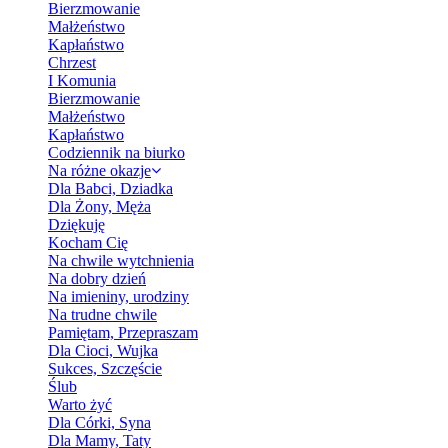
Bierzmowanie
Małżeństwo
Kapłaństwo
Chrzest
I Komunia
Bierzmowanie
Małżeństwo
Kapłaństwo
Codziennik na biurko
Na różne okazje
Dla Babci, Dziadka
Dla Żony, Męża
Dziękuję
Kocham Cię
Na chwile wytchnienia
Na dobry dzień
Na imieniny, urodziny
Na trudne chwile
Pamiętam, Przepraszam
Dla Cioci, Wujka
Sukces, Szczęście
Ślub
Warto żyć
Dla Córki, Syna
Dla Mamy, Taty