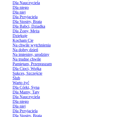
Dla Nauczyciela
Dla niego
Dla niej
Dla Przyjaciela
Dla Siostry, Brata
Dla Babci, Dziadka
Dla Żony, Męża
Dziękuję
Kocham Cię
Na chwile wytchnienia
Na dobry dzień
Na imieniny, urodziny
Na trudne chwile
Pamiętam, Przepraszam
Dla Cioci, Wujka
Sukces, Szczęście
Ślub
Warto żyć
Dla Córki, Syna
Dla Mamy, Taty
Dla Nauczyciela
Dla niego
Dla niej
Dla Przyjaciela
Dla Siostry, Brata