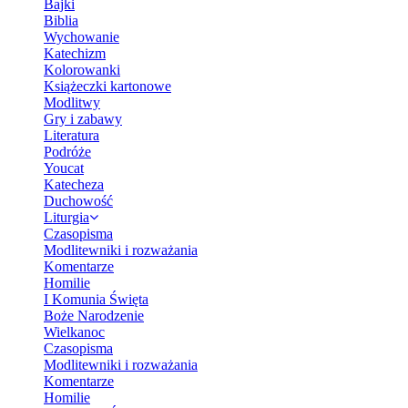
Bajki
Biblia
Wychowanie
Katechizm
Kolorowanki
Książeczki kartonowe
Modlitwy
Gry i zabawy
Literatura
Podróże
Youcat
Katecheza
Duchowość
Liturgia
Czasopisma
Modlitewniki i rozważania
Komentarze
Homilie
I Komunia Święta
Boże Narodzenie
Wielkanoc
Czasopisma
Modlitewniki i rozważania
Komentarze
Homilie