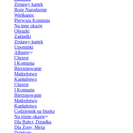
Zestawy kartek
Boże Narodzenie
Wielkanoc
Pierwsza Komunia
Na inne okazje
Obrazki
Zakładki
Zestawy kartek
Upominki
Albumy
Chrzest
I Komunia
Bierzmowanie
Małżeństwo
Kapłaństwo
Chrzest
I Komunia
Bierzmowanie
Małżeństwo
Kapłaństwo
Codziennik na biurko
Na różne okazje
Dla Babci, Dziadka
Dla Żony, Męża
Dziękuję