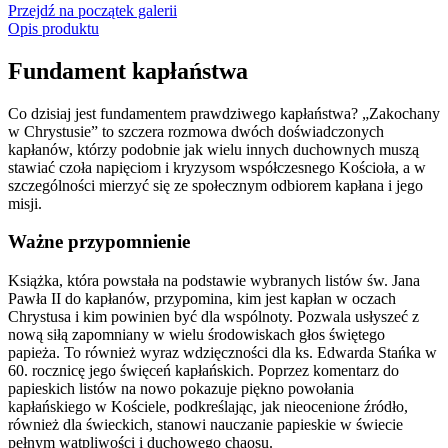
Przejdź na początek galerii
Opis produktu
Fundament kapłaństwa
Co dzisiaj jest fundamentem prawdziwego kapłaństwa? „Zakochany
w Chrystusie” to szczera rozmowa dwóch doświadczonych
kapłanów, którzy podobnie jak wielu innych duchownych muszą
stawiać czoła napięciom i kryzysom współczesnego Kościoła, a w
szczególności mierzyć się ze społecznym odbiorem kapłana i jego
misji.
Ważne przypomnienie
Książka, która powstała na podstawie wybranych listów św. Jana
Pawła II do kapłanów, przypomina, kim jest kapłan w oczach
Chrystusa i kim powinien być dla wspólnoty. Pozwala usłyszeć z
nową siłą zapomniany w wielu środowiskach głos świętego
papieża. To również wyraz wdzięczności dla ks. Edwarda Stańka w
60. rocznicę jego święceń kapłańskich. Poprzez komentarz do
papieskich listów na nowo pokazuje piękno powołania
kapłańskiego w Kościele, podkreślając, jak nieocenione źródło,
również dla świeckich, stanowi nauczanie papieskie w świecie
pełnym wątpliwości i duchowego chaosu.