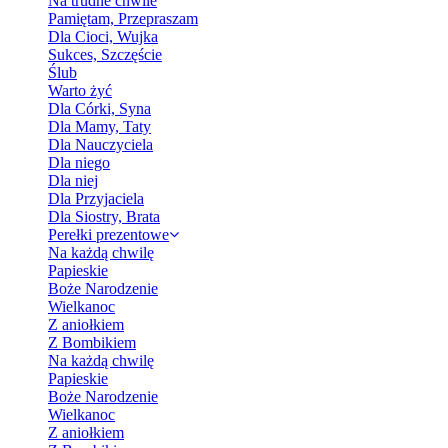
Na trudne chwile
Pamiętam, Przepraszam
Dla Cioci, Wujka
Sukces, Szczęście
Ślub
Warto żyć
Dla Córki, Syna
Dla Mamy, Taty
Dla Nauczyciela
Dla niego
Dla niej
Dla Przyjaciela
Dla Siostry, Brata
Perełki prezentowe
Na każdą chwilę
Papieskie
Boże Narodzenie
Wielkanoc
Z aniołkiem
Z Bombikiem
Na każdą chwilę
Papieskie
Boże Narodzenie
Wielkanoc
Z aniołkiem