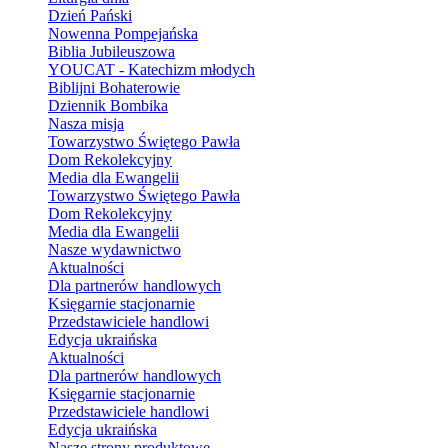
Dzień Pański
Nowenna Pompejańska
Biblia Jubileuszowa
YOUCAT - Katechizm młodych
Biblijni Bohaterowie
Dziennik Bombika
Nasza misja
Towarzystwo Świętego Pawła
Dom Rekolekcyjny
Media dla Ewangelii
Towarzystwo Świętego Pawła
Dom Rekolekcyjny
Media dla Ewangelii
Nasze wydawnictwo
Aktualności
Dla partnerów handlowych
Księgarnie stacjonarnie
Przedstawiciele handlowi
Edycja ukraińska
Aktualności
Dla partnerów handlowych
Księgarnie stacjonarnie
Przedstawiciele handlowi
Edycja ukraińska
Nasze strony produktowe