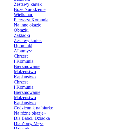
Zestawy kartek
Boże Narodzenie
Wielkanoc
Pierwsza Komunia
Na inne okazje
Obrazki
Zakładki
Zestawy kartek
Upominki
Albumy
Chrzest
I Komunia
Bierzmowanie
Małżeństwo
Kapłaństwo
Chrzest
I Komunia
Bierzmowanie
Małżeństwo
Kapłaństwo
Codziennik na biurko
Na różne okazje
Dla Babci, Dziadka
Dla Żony, Męża
Dziękuję