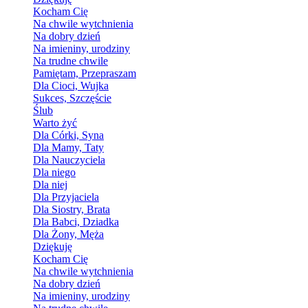
Kocham Cię
Na chwile wytchnienia
Na dobry dzień
Na imieniny, urodziny
Na trudne chwile
Pamiętam, Przepraszam
Dla Cioci, Wujka
Sukces, Szczęście
Ślub
Warto żyć
Dla Córki, Syna
Dla Mamy, Taty
Dla Nauczyciela
Dla niego
Dla niej
Dla Przyjaciela
Dla Siostry, Brata
Dla Babci, Dziadka
Dla Żony, Męża
Dziękuję
Kocham Cię
Na chwile wytchnienia
Na dobry dzień
Na imieniny, urodziny