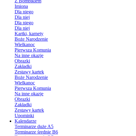
Z Bombikiem
Imiona
Dla niego
Dla niej
Dla niego
Dla niej
Kartki, karnety
Boże Narodzenie
Wielkanoc
Pierwsza Komunia
Na inne okazje
Obrazki
Zakładki
Zestawy kartek
Boże Narodzenie
Wielkanoc
Pierwsza Komunia
Na inne okazje
Obrazki
Zakładki
Zestawy kartek
Upominki
Kalendarze
Terminarze duże A5
Terminarze średnie B6