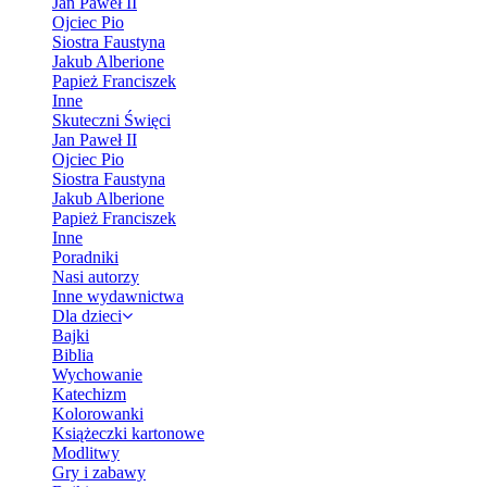
Jan Paweł II
Ojciec Pio
Siostra Faustyna
Jakub Alberione
Papież Franciszek
Inne
Skuteczni Święci
Jan Paweł II
Ojciec Pio
Siostra Faustyna
Jakub Alberione
Papież Franciszek
Inne
Poradniki
Nasi autorzy
Inne wydawnictwa
Dla dzieci
Bajki
Biblia
Wychowanie
Katechizm
Kolorowanki
Książeczki kartonowe
Modlitwy
Gry i zabawy