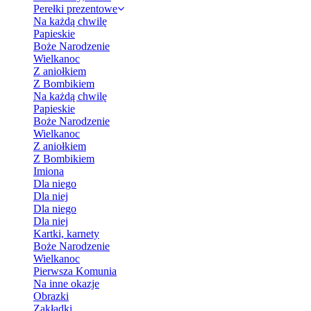
Perełki prezentowe
Na każdą chwilę
Papieskie
Boże Narodzenie
Wielkanoc
Z aniołkiem
Z Bombikiem
Na każdą chwilę
Papieskie
Boże Narodzenie
Wielkanoc
Z aniołkiem
Z Bombikiem
Imiona
Dla niego
Dla niej
Dla niego
Dla niej
Kartki, karnety
Boże Narodzenie
Wielkanoc
Pierwsza Komunia
Na inne okazje
Obrazki
Zakładki