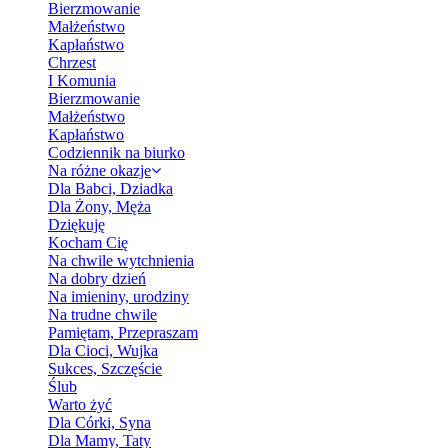
Bierzmowanie
Małżeństwo
Kapłaństwo
Chrzest
I Komunia
Bierzmowanie
Małżeństwo
Kapłaństwo
Codziennik na biurko
Na różne okazje
Dla Babci, Dziadka
Dla Żony, Męża
Dziękuję
Kocham Cię
Na chwile wytchnienia
Na dobry dzień
Na imieniny, urodziny
Na trudne chwile
Pamiętam, Przepraszam
Dla Cioci, Wujka
Sukces, Szczęście
Ślub
Warto żyć
Dla Córki, Syna
Dla Mamy, Taty