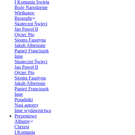
I Komunia Święta
Boże Narodzenie
Wielkanoc
Biografie
Skuteczni Święci
Jan Paweł II
Ojciec Pio
Siostra Faustyna
Jakub Alberione
Papież Franciszek
Inne
Skuteczni Święci
Jan Paweł II
Ojciec Pio
Siostra Faustyna
Jakub Alberione
Papież Franciszek
Inne
Poradniki
Nasi autorzy
Inne wydawnictwa
Prezentowe
Albumy
Chrzest
I Komunia