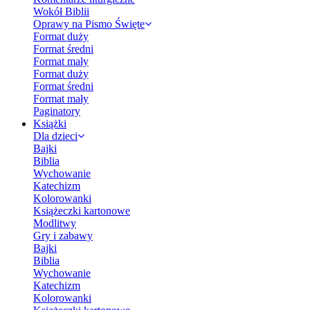
Wokół Biblii
Oprawy na Pismo Święte
Format duży
Format średni
Format mały
Format duży
Format średni
Format mały
Paginatory
Książki
Dla dzieci
Bajki
Biblia
Wychowanie
Katechizm
Kolorowanki
Książeczki kartonowe
Modlitwy
Gry i zabawy
Bajki
Biblia
Wychowanie
Katechizm
Kolorowanki