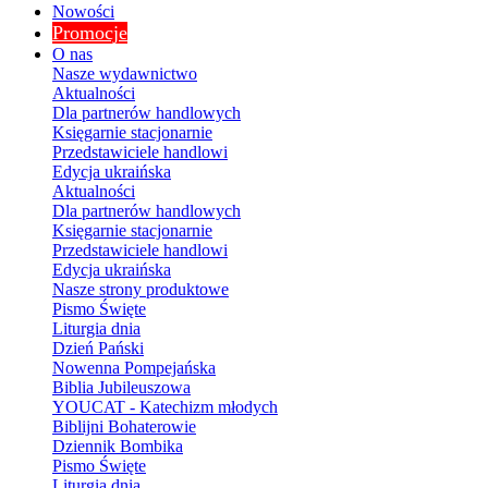
Nowości
Promocje
O nas
Nasze wydawnictwo
Aktualności
Dla partnerów handlowych
Księgarnie stacjonarnie
Przedstawiciele handlowi
Edycja ukraińska
Aktualności
Dla partnerów handlowych
Księgarnie stacjonarnie
Przedstawiciele handlowi
Edycja ukraińska
Nasze strony produktowe
Pismo Święte
Liturgia dnia
Dzień Pański
Nowenna Pompejańska
Biblia Jubileuszowa
YOUCAT - Katechizm młodych
Biblijni Bohaterowie
Dziennik Bombika
Pismo Święte
Liturgia dnia