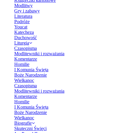
Książeczki kartonowe
Modlitwy
Gry i zabawy
Literatura
Podróże
Youcat
Katecheza
Duchowość
Liturgia
Czasopisma
Modlitewniki i rozważania
Komentarze
Homilie
I Komunia Święta
Boże Narodzenie
Wielkanoc
Czasopisma
Modlitewniki i rozważania
Komentarze
Homilie
I Komunia Święta
Boże Narodzenie
Wielkanoc
Biografie
Skuteczni Święci