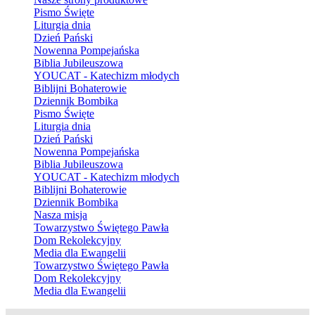
Pismo Święte
Liturgia dnia
Dzień Pański
Nowenna Pompejańska
Biblia Jubileuszowa
YOUCAT - Katechizm młodych
Biblijni Bohaterowie
Dziennik Bombika
Pismo Święte
Liturgia dnia
Dzień Pański
Nowenna Pompejańska
Biblia Jubileuszowa
YOUCAT - Katechizm młodych
Biblijni Bohaterowie
Dziennik Bombika
Nasza misja
Towarzystwo Świętego Pawła
Dom Rekolekcyjny
Media dla Ewangelii
Towarzystwo Świętego Pawła
Dom Rekolekcyjny
Media dla Ewangelii