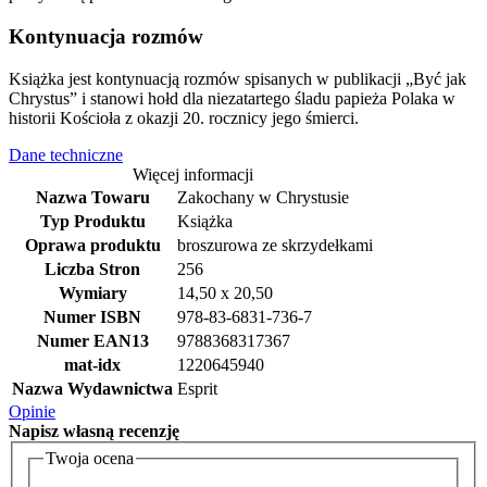
Kontynuacja rozmów
Książka jest kontynuacją rozmów spisanych w publikacji „Być jak
Chrystus” i stanowi hołd dla niezatartego śladu papieża Polaka w
historii Kościoła z okazji 20. rocznicy jego śmierci.
Dane techniczne
Więcej informacji
Nazwa Towaru
Zakochany w Chrystusie
Typ Produktu
Książka
Oprawa produktu
broszurowa ze skrzydełkami
Liczba Stron
256
Wymiary
14,50 x 20,50
Numer ISBN
978-83-6831-736-7
Numer EAN13
9788368317367
mat-idx
1220645940
Nazwa Wydawnictwa
Esprit
Opinie
Napisz
własną recenzję
Twoja ocena