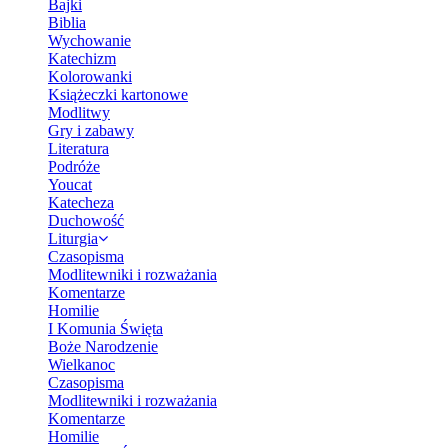
Bajki
Biblia
Wychowanie
Katechizm
Kolorowanki
Książeczki kartonowe
Modlitwy
Gry i zabawy
Literatura
Podróże
Youcat
Katecheza
Duchowość
Liturgia
Czasopisma
Modlitewniki i rozważania
Komentarze
Homilie
I Komunia Święta
Boże Narodzenie
Wielkanoc
Czasopisma
Modlitewniki i rozważania
Komentarze
Homilie