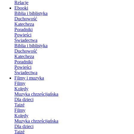
Relacje
Ebooki
Biblia i biblistyka
Duchowość
Katecheza
Poradniki
Powieści
Świadectwa
Biblia i biblistyka
Duchowość
Katecheza
Poradniki
Powieści
Świadectwa
Filmy i muzyka
Filmy
Kolędy
Muzyka chrześcijańska
Dla dzieci
Taizé
Filmy
Kolędy
Muzyka chrześcijańska
Dla dzieci
Taizé