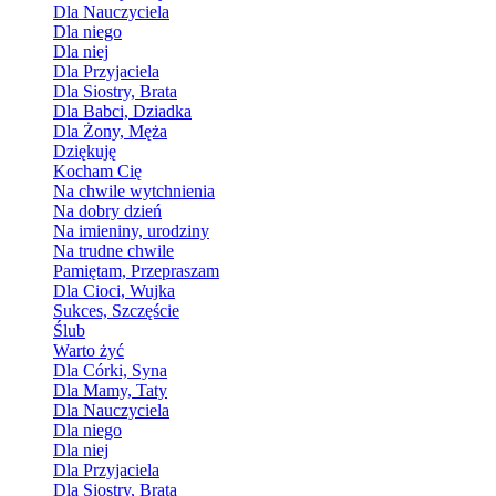
Dla Nauczyciela
Dla niego
Dla niej
Dla Przyjaciela
Dla Siostry, Brata
Dla Babci, Dziadka
Dla Żony, Męża
Dziękuję
Kocham Cię
Na chwile wytchnienia
Na dobry dzień
Na imieniny, urodziny
Na trudne chwile
Pamiętam, Przepraszam
Dla Cioci, Wujka
Sukces, Szczęście
Ślub
Warto żyć
Dla Córki, Syna
Dla Mamy, Taty
Dla Nauczyciela
Dla niego
Dla niej
Dla Przyjaciela
Dla Siostry, Brata