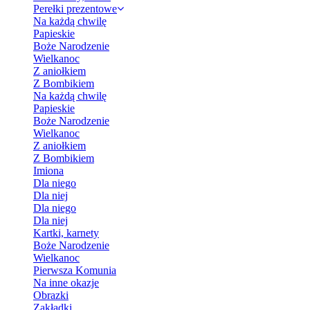
Perełki prezentowe
Na każdą chwilę
Papieskie
Boże Narodzenie
Wielkanoc
Z aniołkiem
Z Bombikiem
Na każdą chwilę
Papieskie
Boże Narodzenie
Wielkanoc
Z aniołkiem
Z Bombikiem
Imiona
Dla niego
Dla niej
Dla niego
Dla niej
Kartki, karnety
Boże Narodzenie
Wielkanoc
Pierwsza Komunia
Na inne okazje
Obrazki
Zakładki