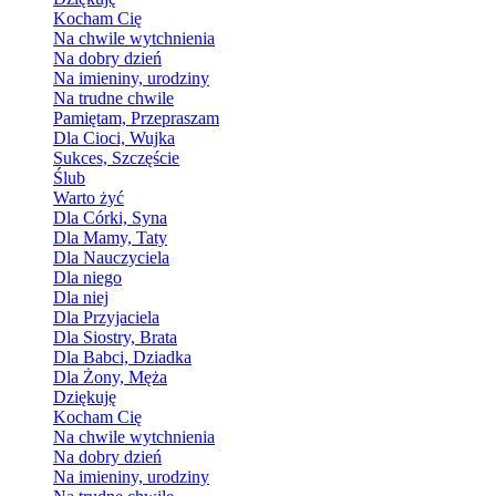
Kocham Cię
Na chwile wytchnienia
Na dobry dzień
Na imieniny, urodziny
Na trudne chwile
Pamiętam, Przepraszam
Dla Cioci, Wujka
Sukces, Szczęście
Ślub
Warto żyć
Dla Córki, Syna
Dla Mamy, Taty
Dla Nauczyciela
Dla niego
Dla niej
Dla Przyjaciela
Dla Siostry, Brata
Dla Babci, Dziadka
Dla Żony, Męża
Dziękuję
Kocham Cię
Na chwile wytchnienia
Na dobry dzień
Na imieniny, urodziny