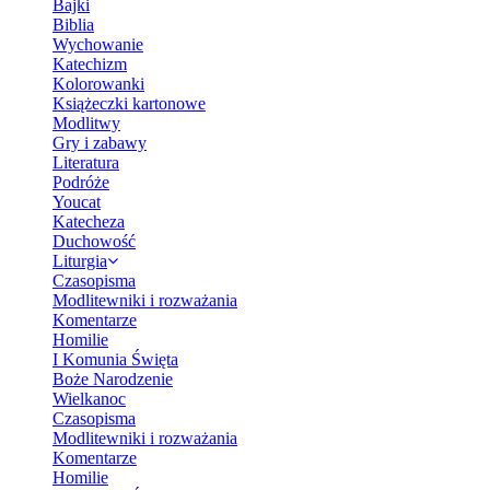
Bajki
Biblia
Wychowanie
Katechizm
Kolorowanki
Książeczki kartonowe
Modlitwy
Gry i zabawy
Literatura
Podróże
Youcat
Katecheza
Duchowość
Liturgia
Czasopisma
Modlitewniki i rozważania
Komentarze
Homilie
I Komunia Święta
Boże Narodzenie
Wielkanoc
Czasopisma
Modlitewniki i rozważania
Komentarze
Homilie