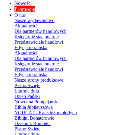
Nowości
Promocje
O nas
Nasze wydawnictwo
Aktualności
Dla partnerów handlowych
Księgarnie stacjonarnie
Przedstawiciele handlowi
Edycja ukraińska
Aktualności
Dla partnerów handlowych
Księgarnie stacjonarnie
Przedstawiciele handlowi
Edycja ukraińska
Nasze strony produktowe
Pismo Święte
Liturgia dnia
Dzień Pański
Nowenna Pompejańska
Biblia Jubileuszowa
YOUCAT - Katechizm młodych
Biblijni Bohaterowie
Dziennik Bombika
Pismo Święte
Liturgia dnia