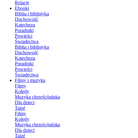
Relacje
Ebooki
Biblia i biblistyka
Duchowość
Katecheza
Poradniki
Powieści
Świadectwa
Biblia i biblistyka
Duchowość
Katecheza
Poradniki
Powieści
Świadectwa
Filmy i muzyka
Filmy
Kolędy
Muzyka chrześcijańska
Dla dzieci
Taizé
Filmy
Kolędy
Muzyka chrześcijańska
Dla dzieci
Taizé