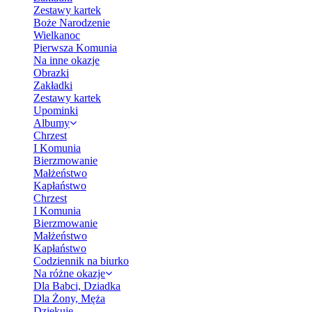
Zestawy kartek
Boże Narodzenie
Wielkanoc
Pierwsza Komunia
Na inne okazje
Obrazki
Zakładki
Zestawy kartek
Upominki
Albumy
Chrzest
I Komunia
Bierzmowanie
Małżeństwo
Kapłaństwo
Chrzest
I Komunia
Bierzmowanie
Małżeństwo
Kapłaństwo
Codziennik na biurko
Na różne okazje
Dla Babci, Dziadka
Dla Żony, Męża
Dziękuję