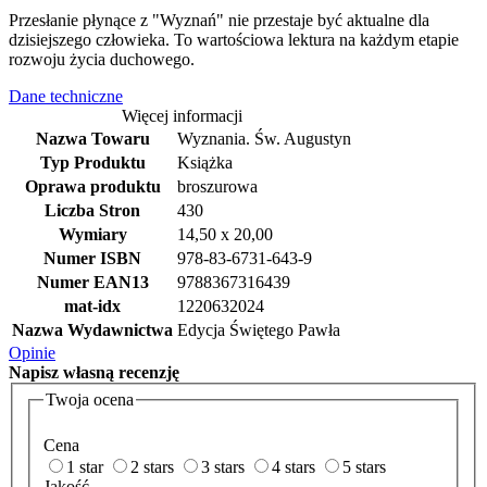
Przesłanie płynące z "Wyznań" nie przestaje być aktualne dla
dzisiejszego człowieka. To wartościowa lektura na każdym etapie
rozwoju życia duchowego.
Dane techniczne
Więcej informacji
Nazwa Towaru
Wyznania. Św. Augustyn
Typ Produktu
Książka
Oprawa produktu
broszurowa
Liczba Stron
430
Wymiary
14,50 x 20,00
Numer ISBN
978-83-6731-643-9
Numer EAN13
9788367316439
mat-idx
1220632024
Nazwa Wydawnictwa
Edycja Świętego Pawła
Opinie
Napisz
własną recenzję
Twoja ocena
Cena
1 star
2 stars
3 stars
4 stars
5 stars
Jakość