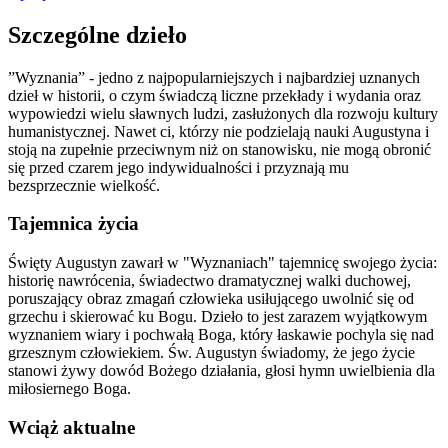
Szczególne dzieło
”Wyznania” - jedno z najpopularniejszych i najbardziej uznanych
dzieł w historii, o czym świadczą liczne przekłady i wydania oraz
wypowiedzi wielu sławnych ludzi, zasłużonych dla rozwoju kultury
humanistycznej. Nawet ci, którzy nie podzielają nauki Augustyna i
stoją na zupełnie przeciwnym niż on stanowisku, nie mogą obronić
się przed czarem jego indywidualności i przyznają mu
bezsprzecznie wielkość.
Tajemnica życia
Święty Augustyn zawarł w "Wyznaniach" tajemnicę swojego życia:
historię nawrócenia, świadectwo dramatycznej walki duchowej,
poruszający obraz zmagań człowieka usiłującego uwolnić się od
grzechu i skierować ku Bogu. Dzieło to jest zarazem wyjątkowym
wyznaniem wiary i pochwałą Boga, który łaskawie pochyla się nad
grzesznym człowiekiem. Św. Augustyn świadomy, że jego życie
stanowi żywy dowód Bożego działania, głosi hymn uwielbienia dla
miłosiernego Boga.
Wciąż aktualne