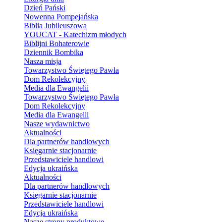
Dzień Pański
Nowenna Pompejańska
Biblia Jubileuszowa
YOUCAT - Katechizm młodych
Biblijni Bohaterowie
Dziennik Bombika
Nasza misja
Towarzystwo Świętego Pawła
Dom Rekolekcyjny
Media dla Ewangelii
Towarzystwo Świętego Pawła
Dom Rekolekcyjny
Media dla Ewangelii
Nasze wydawnictwo
Aktualności
Dla partnerów handlowych
Księgarnie stacjonarnie
Przedstawiciele handlowi
Edycja ukraińska
Aktualności
Dla partnerów handlowych
Księgarnie stacjonarnie
Przedstawiciele handlowi
Edycja ukraińska
Nasze strony produktowe