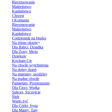
Bierzmowanie
Małżeństwo
Kapłaństwo
Chrzest
I Komunia
Bierzmowanie
Małżeństwo
Kapłaństwo
Codziennik na biurko
Na różne okazje
Dla Babci, Dziadka
Dla Żony, Męża
Dziękuję
Kocham Cię
Na chwile wytchnienia
Na dobry dzień
Na imieniny, urodziny
Na trudne chwile
Pamiętam, Przepraszam
Dla Cioci, Wujka
Sukces, Szczęście
Ślub
Warto żyć
Dla Córki, Syna
Dla Mamy, Taty