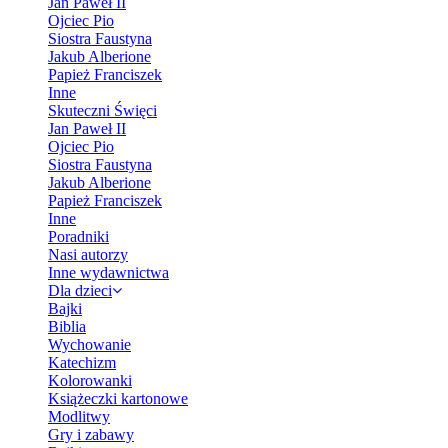
Jan Paweł II
Ojciec Pio
Siostra Faustyna
Jakub Alberione
Papież Franciszek
Inne
Skuteczni Święci
Jan Paweł II
Ojciec Pio
Siostra Faustyna
Jakub Alberione
Papież Franciszek
Inne
Poradniki
Nasi autorzy
Inne wydawnictwa
Dla dzieci
Bajki
Biblia
Wychowanie
Katechizm
Kolorowanki
Książeczki kartonowe
Modlitwy
Gry i zabawy