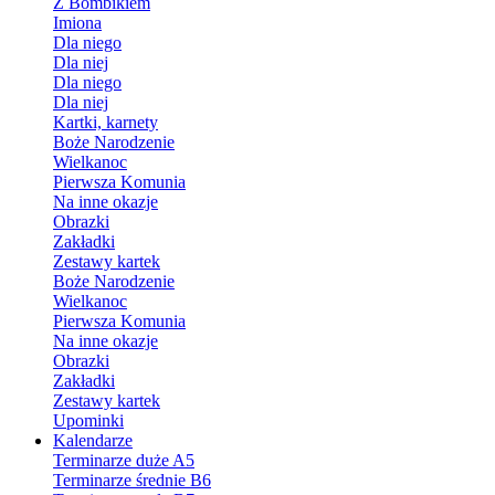
Z Bombikiem
Imiona
Dla niego
Dla niej
Dla niego
Dla niej
Kartki, karnety
Boże Narodzenie
Wielkanoc
Pierwsza Komunia
Na inne okazje
Obrazki
Zakładki
Zestawy kartek
Boże Narodzenie
Wielkanoc
Pierwsza Komunia
Na inne okazje
Obrazki
Zakładki
Zestawy kartek
Upominki
Kalendarze
Terminarze duże A5
Terminarze średnie B6