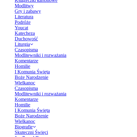
Książeczki kartonowe
Modlitwy
Gry i zabawy
Literatura
Podróże
Youcat
Katecheza
Duchowość
Liturgia
Czasopisma
Modlitewniki i rozważania
Komentarze
Homilie
I Komunia Święta
Boże Narodzenie
Wielkanoc
Czasopisma
Modlitewniki i rozważania
Komentarze
Homilie
I Komunia Święta
Boże Narodzenie
Wielkanoc
Biografie
Skuteczni Święci