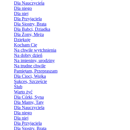
Dla Nauczyciela
Dla niego
Dla niej
Dla Przyjaciela
Dla Siostry, Brata
Dla Babci, Dziadka
Dla Żony, Męża
Dziękuję
Kocham Cię
Na chwile wytchnienia
Na dobry dzień
Na imieniny, urodziny
Na trudne chwile
Pamiętam, Przepraszam
Dla Cioci, Wujka
Sukces, Szczęście
Ślub
Warto żyć
Dla Córki, Syna
Dla Mamy, Taty
Dla Nauczyciela
Dla niego
Dla niej
Dla Przyjaciela
Dla Siostry, Brata