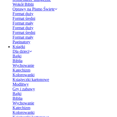
Wokół Biblii
Oprawy na Pismo Święte
Format duży
Format średni
Format mały
Format duży
Format średni
Format mały
Paginatory
Książki
Dla dzieci
Bajki
Biblia
Wychowanie
Katechizm
Kolorowanki
Książeczki kartonowe
Modlitwy
Gry i zabawy
Bajki
Biblia
Wychowanie
Katechizm
Kolorowanki