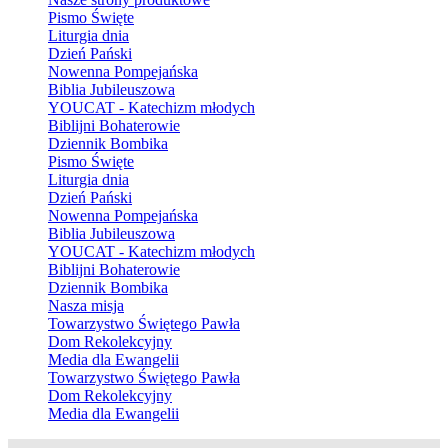
Pismo Święte
Liturgia dnia
Dzień Pański
Nowenna Pompejańska
Biblia Jubileuszowa
YOUCAT - Katechizm młodych
Biblijni Bohaterowie
Dziennik Bombika
Pismo Święte
Liturgia dnia
Dzień Pański
Nowenna Pompejańska
Biblia Jubileuszowa
YOUCAT - Katechizm młodych
Biblijni Bohaterowie
Dziennik Bombika
Nasza misja
Towarzystwo Świętego Pawła
Dom Rekolekcyjny
Media dla Ewangelii
Towarzystwo Świętego Pawła
Dom Rekolekcyjny
Media dla Ewangelii