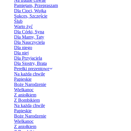
Na trudne chwile
Pamiętam, Przepraszam
Dla Cioci, Wujka
Sukces, Szczęście
Ślub
Warto żyć
Dla Córki, Syna
Dla Mamy, Taty
Dla Nauczyciela
Dla niego
Dla niej
Dla Przyjaciela
Dla Siostry, Brata
Perełki prezentowe
Na każdą chwilę
Papieskie
Boże Narodzenie
Wielkanoc
Z aniołkiem
Z Bombikiem
Na każdą chwilę
Papieskie
Boże Narodzenie
Wielkanoc
Z aniołkiem