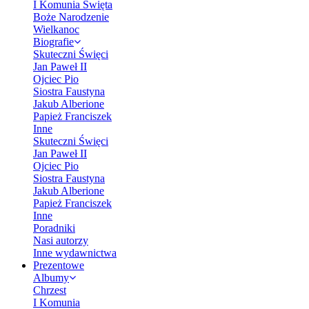
I Komunia Święta
Boże Narodzenie
Wielkanoc
Biografie
Skuteczni Święci
Jan Paweł II
Ojciec Pio
Siostra Faustyna
Jakub Alberione
Papież Franciszek
Inne
Skuteczni Święci
Jan Paweł II
Ojciec Pio
Siostra Faustyna
Jakub Alberione
Papież Franciszek
Inne
Poradniki
Nasi autorzy
Inne wydawnictwa
Prezentowe
Albumy
Chrzest
I Komunia