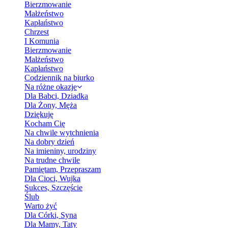
Bierzmowanie
Małżeństwo
Kapłaństwo
Chrzest
I Komunia
Bierzmowanie
Małżeństwo
Kapłaństwo
Codziennik na biurko
Na różne okazje
Dla Babci, Dziadka
Dla Żony, Męża
Dziękuję
Kocham Cię
Na chwile wytchnienia
Na dobry dzień
Na imieniny, urodziny
Na trudne chwile
Pamiętam, Przepraszam
Dla Cioci, Wujka
Sukces, Szczęście
Ślub
Warto żyć
Dla Córki, Syna
Dla Mamy, Taty