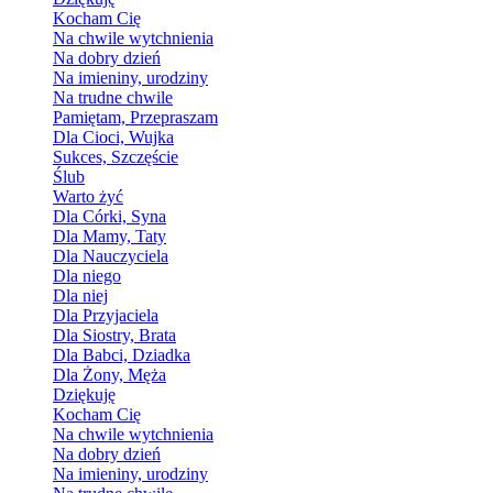
Kocham Cię
Na chwile wytchnienia
Na dobry dzień
Na imieniny, urodziny
Na trudne chwile
Pamiętam, Przepraszam
Dla Cioci, Wujka
Sukces, Szczęście
Ślub
Warto żyć
Dla Córki, Syna
Dla Mamy, Taty
Dla Nauczyciela
Dla niego
Dla niej
Dla Przyjaciela
Dla Siostry, Brata
Dla Babci, Dziadka
Dla Żony, Męża
Dziękuję
Kocham Cię
Na chwile wytchnienia
Na dobry dzień
Na imieniny, urodziny