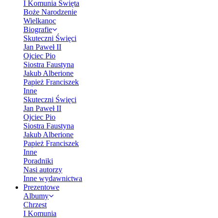
I Komunia Święta
Boże Narodzenie
Wielkanoc
Biografie
Skuteczni Święci
Jan Paweł II
Ojciec Pio
Siostra Faustyna
Jakub Alberione
Papież Franciszek
Inne
Skuteczni Święci
Jan Paweł II
Ojciec Pio
Siostra Faustyna
Jakub Alberione
Papież Franciszek
Inne
Poradniki
Nasi autorzy
Inne wydawnictwa
Prezentowe
Albumy
Chrzest
I Komunia