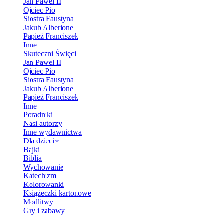
Jan Paweł II
Ojciec Pio
Siostra Faustyna
Jakub Alberione
Papież Franciszek
Inne
Skuteczni Święci
Jan Paweł II
Ojciec Pio
Siostra Faustyna
Jakub Alberione
Papież Franciszek
Inne
Poradniki
Nasi autorzy
Inne wydawnictwa
Dla dzieci
Bajki
Biblia
Wychowanie
Katechizm
Kolorowanki
Książeczki kartonowe
Modlitwy
Gry i zabawy