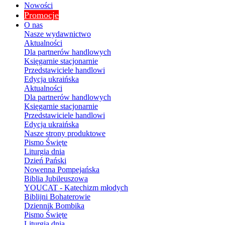
Nowości
Promocje
O nas
Nasze wydawnictwo
Aktualności
Dla partnerów handlowych
Księgarnie stacjonarnie
Przedstawiciele handlowi
Edycja ukraińska
Aktualności
Dla partnerów handlowych
Księgarnie stacjonarnie
Przedstawiciele handlowi
Edycja ukraińska
Nasze strony produktowe
Pismo Święte
Liturgia dnia
Dzień Pański
Nowenna Pompejańska
Biblia Jubileuszowa
YOUCAT - Katechizm młodych
Biblijni Bohaterowie
Dziennik Bombika
Pismo Święte
Liturgia dnia