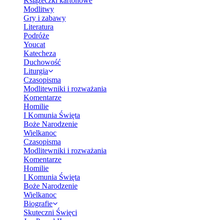
Książeczki kartonowe
Modlitwy
Gry i zabawy
Literatura
Podróże
Youcat
Katecheza
Duchowość
Liturgia
Czasopisma
Modlitewniki i rozważania
Komentarze
Homilie
I Komunia Święta
Boże Narodzenie
Wielkanoc
Czasopisma
Modlitewniki i rozważania
Komentarze
Homilie
I Komunia Święta
Boże Narodzenie
Wielkanoc
Biografie
Skuteczni Święci