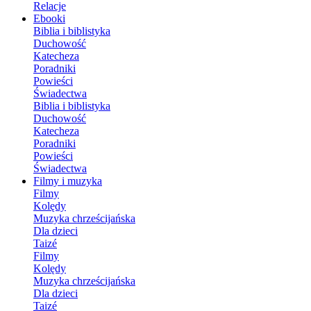
Relacje
Ebooki
Biblia i biblistyka
Duchowość
Katecheza
Poradniki
Powieści
Świadectwa
Biblia i biblistyka
Duchowość
Katecheza
Poradniki
Powieści
Świadectwa
Filmy i muzyka
Filmy
Kolędy
Muzyka chrześcijańska
Dla dzieci
Taizé
Filmy
Kolędy
Muzyka chrześcijańska
Dla dzieci
Taizé