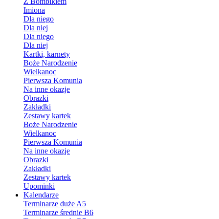
Z Bombikiem
Imiona
Dla niego
Dla niej
Dla niego
Dla niej
Kartki, karnety
Boże Narodzenie
Wielkanoc
Pierwsza Komunia
Na inne okazje
Obrazki
Zakładki
Zestawy kartek
Boże Narodzenie
Wielkanoc
Pierwsza Komunia
Na inne okazje
Obrazki
Zakładki
Zestawy kartek
Upominki
Kalendarze
Terminarze duże A5
Terminarze średnie B6