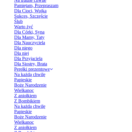
Na trudne chwile
Pamiętam, Przepraszam
Dla Cioci, Wujka
Sukces, Szczęście
Ślub
Warto żyć
Dla Córki, Syna
Dla Mamy, Taty
Dla Nauczyciela
Dla niego
Dla niej
Dla Przyjaciela
Dla Siostry, Brata
Perełki prezentowe
Na każdą chwilę
Papieskie
Boże Narodzenie
Wielkanoc
Z aniołkiem
Z Bombikiem
Na każdą chwilę
Papieskie
Boże Narodzenie
Wielkanoc
Z aniołkiem