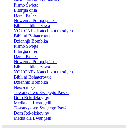
Pismo Święte
Liturgia dnia
Dzień Pański
Nowenna Pompejańska
Biblia Jubileuszowa
YOUCAT - Katechizm młodych
Biblijni Bohaterowie
Dziennik Bombika
Pismo Święte
Liturgia dnia
Dzień Pański
Nowenna Pompejańska
Biblia Jubileuszowa
YOUCAT - Katechizm młodych
Biblijni Bohaterowie
Dziennik Bombika
Nasza misja
Towarzystwo Świętego Pawła
Dom Rekolekcyjny
Media dla Ewangelii
Towarzystwo Świętego Pawła
Dom Rekolekcyjny
Media dla Ewangelii