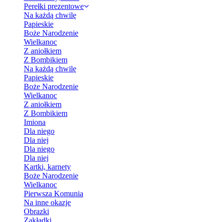
Perełki prezentowe
Na każdą chwilę
Papieskie
Boże Narodzenie
Wielkanoc
Z aniołkiem
Z Bombikiem
Na każdą chwilę
Papieskie
Boże Narodzenie
Wielkanoc
Z aniołkiem
Z Bombikiem
Imiona
Dla niego
Dla niej
Dla niego
Dla niej
Kartki, karnety
Boże Narodzenie
Wielkanoc
Pierwsza Komunia
Na inne okazje
Obrazki
Zakładki