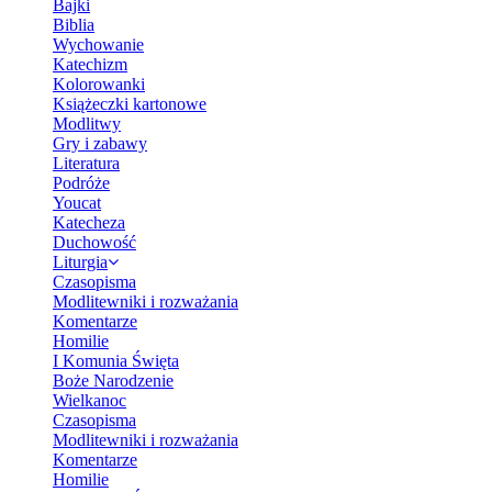
Bajki
Biblia
Wychowanie
Katechizm
Kolorowanki
Książeczki kartonowe
Modlitwy
Gry i zabawy
Literatura
Podróże
Youcat
Katecheza
Duchowość
Liturgia
Czasopisma
Modlitewniki i rozważania
Komentarze
Homilie
I Komunia Święta
Boże Narodzenie
Wielkanoc
Czasopisma
Modlitewniki i rozważania
Komentarze
Homilie