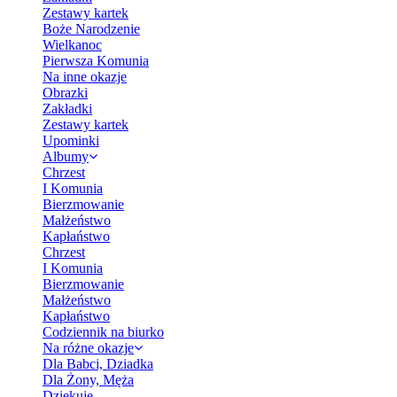
Zestawy kartek
Boże Narodzenie
Wielkanoc
Pierwsza Komunia
Na inne okazje
Obrazki
Zakładki
Zestawy kartek
Upominki
Albumy
Chrzest
I Komunia
Bierzmowanie
Małżeństwo
Kapłaństwo
Chrzest
I Komunia
Bierzmowanie
Małżeństwo
Kapłaństwo
Codziennik na biurko
Na różne okazje
Dla Babci, Dziadka
Dla Żony, Męża
Dziękuję