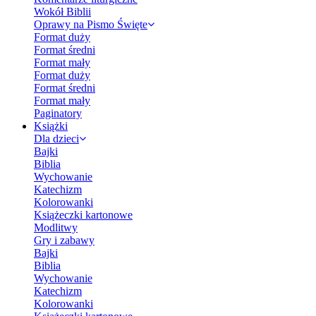
Wokół Biblii
Oprawy na Pismo Święte
Format duży
Format średni
Format mały
Format duży
Format średni
Format mały
Paginatory
Książki
Dla dzieci
Bajki
Biblia
Wychowanie
Katechizm
Kolorowanki
Książeczki kartonowe
Modlitwy
Gry i zabawy
Bajki
Biblia
Wychowanie
Katechizm
Kolorowanki