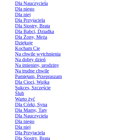
Dla Nauczyciela
Dla niego
Dla niej
Dla Przyjaciela
Dla Siostry, Brata
Dla Babci, Dziadka
Dla Żony, Męża
Dziękuję
Kocham Cię
Na chwile wytchnienia
Na dobry dzień
Na imieniny, urodziny
Na trudne chwile
Pamiętam, Przepraszam
Dla Cioci, Wujka
Sukces, Szczęście
Ślub
Warto żyć
Dla Córki, Syna
Dla Mamy, Taty
Dla Nauczyciela
Dla niego
Dla niej
Dla Przyjaciela
Dla Siostry, Brata