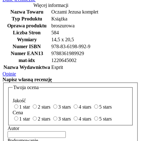
Więcej informacji
Nazwa Towaru
Oczami Jezusa komplet
Typ Produktu
Książka
Oprawa produktu
broszurowa
Liczba Stron
584
Wymiary
14,5 x 20,5
Numer ISBN
978-83-6198-992-9
Numer EAN13
9788361989929
mat-idx
1220645002
Nazwa Wydawnictwa
Esprit
Opinie
Napisz
własną recenzję
Twoja ocena
Jakość
1 star
2 stars
3 stars
4 stars
5 stars
Cena
1 star
2 stars
3 stars
4 stars
5 stars
Autor
Podsumowanie