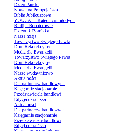
Dzień Pański
Nowenna Pompejańska
Biblia Jubileuszowa
YOUCAT - Katechizm młodych
Biblijni Bohaterowie
Dziennik Bombika
Nasza misja
Towarzystwo Świętego Pawła
Dom Rekolekcyjny
Media dla Ewangelii
Towarzystwo Świętego Pawła
Dom Rekolekcyjny
Media dla Ewangelii
Nasze wydawnictwo
Aktualności
Dla partnerów handlowych
Księgarnie stacjonarnie
Przedstawiciele handlowi
Edycja ukraińska
Aktualności
Dla partnerów handlowych
Księgarnie stacjonarnie
Przedstawiciele handlowi
Edycja ukraińska
Nasze strony produktowe