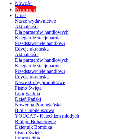
Nowości
Promocje
O nas
Nasze wydawnictwo
Aktualności
Dla partnerów handlowych
Księgarnie stacjonarnie
Przedstawiciele handlowi
Edycja ukraińska
Aktualności
Dla partnerów handlowych
Księgarnie stacjonarnie
Przedstawiciele handlowi
Edycja ukraińska
Nasze strony produktowe
Pismo Święte
Liturgia dnia
Dzień Pański
Nowenna Pompejańska
Biblia Jubileuszowa
YOUCAT - Katechizm młodych
Biblijni Bohaterowie
Dziennik Bombika
Pismo Święte
Liturgia dnia