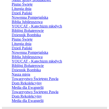
Pismo Święte
Liturgia dnia
Dzień Pański
Nowenna Pompejańska
Biblia Jubileuszowa
YOUCAT - Katechizm młodych
Biblijni Bohaterowie
Dziennik Bombika
Pismo Święte
Liturgia dnia
Dzień Pański
Nowenna Pompejańska
Biblia Jubileuszowa
YOUCAT - Katechizm młodych
Biblijni Bohaterowie
Dziennik Bombika
Nasza misja
Towarzystwo Świętego Pawła
Dom Rekolekcyjny
Media dla Ewangelii
Towarzystwo Świętego Pawła
Dom Rekolekcyjny
Media dla Ewangelii