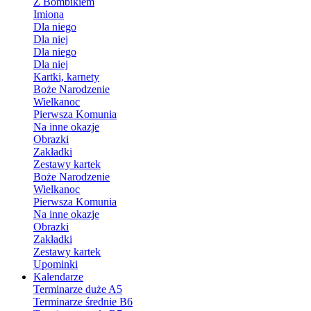
Z Bombikiem
Imiona
Dla niego
Dla niej
Dla niego
Dla niej
Kartki, karnety
Boże Narodzenie
Wielkanoc
Pierwsza Komunia
Na inne okazje
Obrazki
Zakładki
Zestawy kartek
Boże Narodzenie
Wielkanoc
Pierwsza Komunia
Na inne okazje
Obrazki
Zakładki
Zestawy kartek
Upominki
Kalendarze
Terminarze duże A5
Terminarze średnie B6