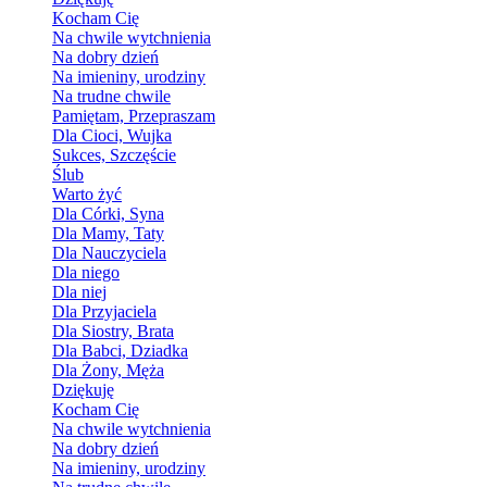
Kocham Cię
Na chwile wytchnienia
Na dobry dzień
Na imieniny, urodziny
Na trudne chwile
Pamiętam, Przepraszam
Dla Cioci, Wujka
Sukces, Szczęście
Ślub
Warto żyć
Dla Córki, Syna
Dla Mamy, Taty
Dla Nauczyciela
Dla niego
Dla niej
Dla Przyjaciela
Dla Siostry, Brata
Dla Babci, Dziadka
Dla Żony, Męża
Dziękuję
Kocham Cię
Na chwile wytchnienia
Na dobry dzień
Na imieniny, urodziny