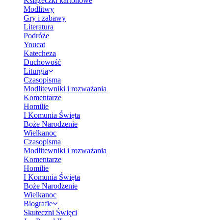
Książeczki kartonowe
Modlitwy
Gry i zabawy
Literatura
Podróże
Youcat
Katecheza
Duchowość
Liturgia
Czasopisma
Modlitewniki i rozważania
Komentarze
Homilie
I Komunia Święta
Boże Narodzenie
Wielkanoc
Czasopisma
Modlitewniki i rozważania
Komentarze
Homilie
I Komunia Święta
Boże Narodzenie
Wielkanoc
Biografie
Skuteczni Święci