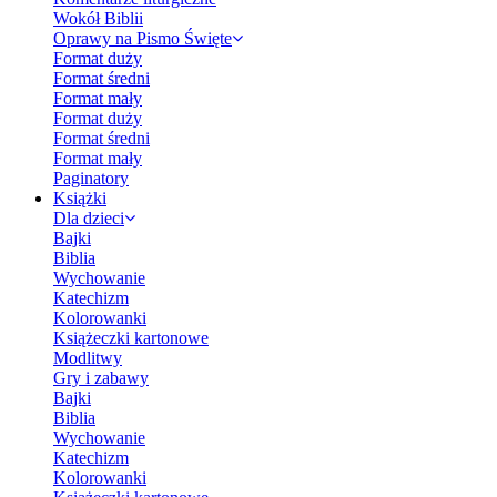
Wokół Biblii
Oprawy na Pismo Święte
Format duży
Format średni
Format mały
Format duży
Format średni
Format mały
Paginatory
Książki
Dla dzieci
Bajki
Biblia
Wychowanie
Katechizm
Kolorowanki
Książeczki kartonowe
Modlitwy
Gry i zabawy
Bajki
Biblia
Wychowanie
Katechizm
Kolorowanki