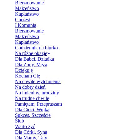
Bierzmowanie
Małżeństwo
Kapłaństwo
Chrzest
I Komunia
Bierzmowanie
Małżeństwo
Kapłaństwo
Codziennik na biurko
Na różne okazje
Dla Babci, Dziadka
Dla Żony, Męża
Dziękuję
Kocham Cię
Na chwile wytchnienia
Na dobry dzień
Na imieniny, urodziny
Na trudne chwile
Pamiętam, Przepraszam
Dla Cioci, Wujka
Sukces, Szczęście
Ślub
Warto żyć
Dla Córki, Syna
Dla Mamy, Taty