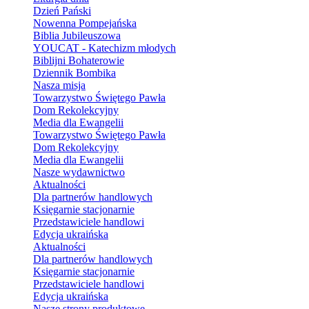
Dzień Pański
Nowenna Pompejańska
Biblia Jubileuszowa
YOUCAT - Katechizm młodych
Biblijni Bohaterowie
Dziennik Bombika
Nasza misja
Towarzystwo Świętego Pawła
Dom Rekolekcyjny
Media dla Ewangelii
Towarzystwo Świętego Pawła
Dom Rekolekcyjny
Media dla Ewangelii
Nasze wydawnictwo
Aktualności
Dla partnerów handlowych
Księgarnie stacjonarnie
Przedstawiciele handlowi
Edycja ukraińska
Aktualności
Dla partnerów handlowych
Księgarnie stacjonarnie
Przedstawiciele handlowi
Edycja ukraińska
Nasze strony produktowe