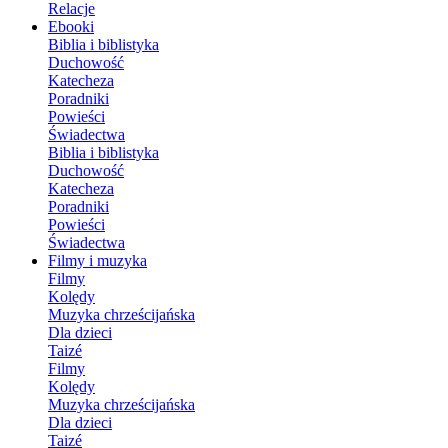
Relacje
Ebooki
Biblia i biblistyka
Duchowość
Katecheza
Poradniki
Powieści
Świadectwa
Biblia i biblistyka
Duchowość
Katecheza
Poradniki
Powieści
Świadectwa
Filmy i muzyka
Filmy
Kolędy
Muzyka chrześcijańska
Dla dzieci
Taizé
Filmy
Kolędy
Muzyka chrześcijańska
Dla dzieci
Taizé