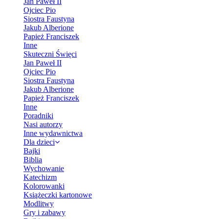
Jan Paweł II
Ojciec Pio
Siostra Faustyna
Jakub Alberione
Papież Franciszek
Inne
Skuteczni Święci
Jan Paweł II
Ojciec Pio
Siostra Faustyna
Jakub Alberione
Papież Franciszek
Inne
Poradniki
Nasi autorzy
Inne wydawnictwa
Dla dzieci
Bajki
Biblia
Wychowanie
Katechizm
Kolorowanki
Książeczki kartonowe
Modlitwy
Gry i zabawy