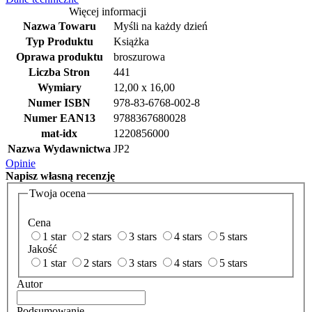
Więcej informacji
Nazwa Towaru
Myśli na każdy dzień
Typ Produktu
Książka
Oprawa produktu
broszurowa
Liczba Stron
441
Wymiary
12,00 x 16,00
Numer ISBN
978-83-6768-002-8
Numer EAN13
9788367680028
mat-idx
1220856000
Nazwa Wydawnictwa
JP2
Opinie
Napisz
własną recenzję
Twoja ocena
Cena
1 star
2 stars
3 stars
4 stars
5 stars
Jakość
1 star
2 stars
3 stars
4 stars
5 stars
Autor
Podsumowanie