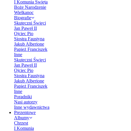
I Komunia Święta
Boże Narodzenie
Wielkanoc
Biografie
Skuteczni Święci
Jan Paweł II
Ojciec Pio
Siostra Faustyna
Jakub Alberione
Papież Franciszek
Inne
Skuteczni Święci
Jan Paweł II
Ojciec Pio
Siostra Faustyna
Jakub Alberione
Papież Franciszek
Inne
Poradniki
Nasi autorzy
Inne wydawnictwa
Prezentowe
Albumy
Chrzest
I Komunia