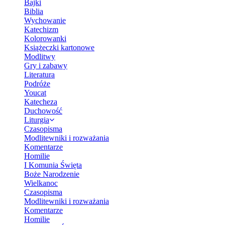
Bajki
Biblia
Wychowanie
Katechizm
Kolorowanki
Książeczki kartonowe
Modlitwy
Gry i zabawy
Literatura
Podróże
Youcat
Katecheza
Duchowość
Liturgia
Czasopisma
Modlitewniki i rozważania
Komentarze
Homilie
I Komunia Święta
Boże Narodzenie
Wielkanoc
Czasopisma
Modlitewniki i rozważania
Komentarze
Homilie