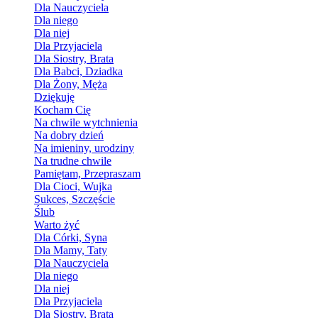
Dla Nauczyciela
Dla niego
Dla niej
Dla Przyjaciela
Dla Siostry, Brata
Dla Babci, Dziadka
Dla Żony, Męża
Dziękuję
Kocham Cię
Na chwile wytchnienia
Na dobry dzień
Na imieniny, urodziny
Na trudne chwile
Pamiętam, Przepraszam
Dla Cioci, Wujka
Sukces, Szczęście
Ślub
Warto żyć
Dla Córki, Syna
Dla Mamy, Taty
Dla Nauczyciela
Dla niego
Dla niej
Dla Przyjaciela
Dla Siostry, Brata