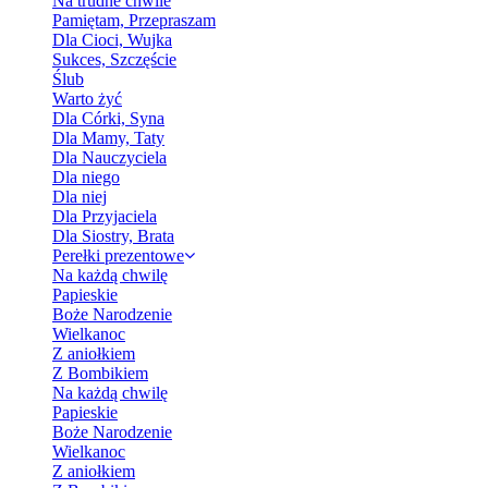
Na trudne chwile
Pamiętam, Przepraszam
Dla Cioci, Wujka
Sukces, Szczęście
Ślub
Warto żyć
Dla Córki, Syna
Dla Mamy, Taty
Dla Nauczyciela
Dla niego
Dla niej
Dla Przyjaciela
Dla Siostry, Brata
Perełki prezentowe
Na każdą chwilę
Papieskie
Boże Narodzenie
Wielkanoc
Z aniołkiem
Z Bombikiem
Na każdą chwilę
Papieskie
Boże Narodzenie
Wielkanoc
Z aniołkiem