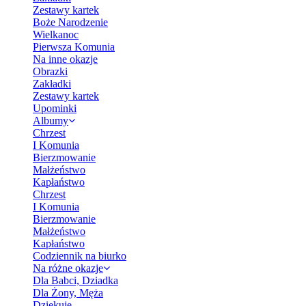
Zestawy kartek
Boże Narodzenie
Wielkanoc
Pierwsza Komunia
Na inne okazje
Obrazki
Zakładki
Zestawy kartek
Upominki
Albumy
Chrzest
I Komunia
Bierzmowanie
Małżeństwo
Kapłaństwo
Chrzest
I Komunia
Bierzmowanie
Małżeństwo
Kapłaństwo
Codziennik na biurko
Na różne okazje
Dla Babci, Dziadka
Dla Żony, Męża
Dziękuję