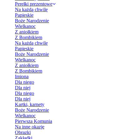
Perełki prezentowe
Na każdą chwilę
Papieskie
Boże Narodzenie
Wielkanoc
Z aniołkiem
Z Bombikiem
Na każdą chwilę
Papieskie
Boże Narodzenie
Wielkanoc
Z aniołkiem
Z Bombikiem
Imiona
Dla niego
Dla niej
Dla niego
Dla niej
Kartki, karnety
Boże Narodzenie
Wielkanoc
Pierwsza Komunia
Na inne okazje
Obrazki
Zakładki