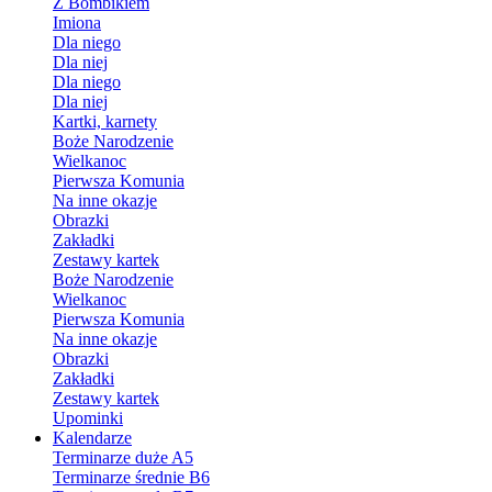
Z Bombikiem
Imiona
Dla niego
Dla niej
Dla niego
Dla niej
Kartki, karnety
Boże Narodzenie
Wielkanoc
Pierwsza Komunia
Na inne okazje
Obrazki
Zakładki
Zestawy kartek
Boże Narodzenie
Wielkanoc
Pierwsza Komunia
Na inne okazje
Obrazki
Zakładki
Zestawy kartek
Upominki
Kalendarze
Terminarze duże A5
Terminarze średnie B6