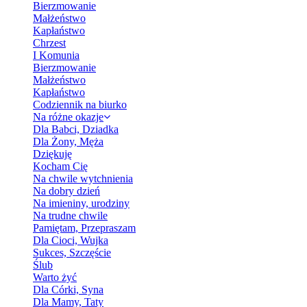
Bierzmowanie
Małżeństwo
Kapłaństwo
Chrzest
I Komunia
Bierzmowanie
Małżeństwo
Kapłaństwo
Codziennik na biurko
Na różne okazje
Dla Babci, Dziadka
Dla Żony, Męża
Dziękuję
Kocham Cię
Na chwile wytchnienia
Na dobry dzień
Na imieniny, urodziny
Na trudne chwile
Pamiętam, Przepraszam
Dla Cioci, Wujka
Sukces, Szczęście
Ślub
Warto żyć
Dla Córki, Syna
Dla Mamy, Taty