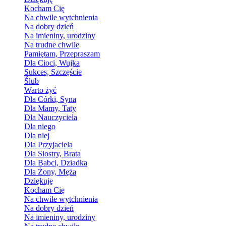
Kocham Cię
Na chwile wytchnienia
Na dobry dzień
Na imieniny, urodziny
Na trudne chwile
Pamiętam, Przepraszam
Dla Cioci, Wujka
Sukces, Szczęście
Ślub
Warto żyć
Dla Córki, Syna
Dla Mamy, Taty
Dla Nauczyciela
Dla niego
Dla niej
Dla Przyjaciela
Dla Siostry, Brata
Dla Babci, Dziadka
Dla Żony, Męża
Dziękuję
Kocham Cię
Na chwile wytchnienia
Na dobry dzień
Na imieniny, urodziny