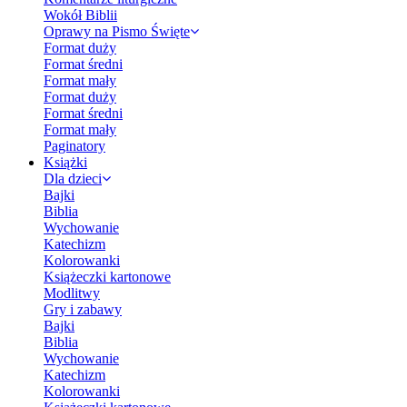
Wokół Biblii
Oprawy na Pismo Święte
Format duży
Format średni
Format mały
Format duży
Format średni
Format mały
Paginatory
Książki
Dla dzieci
Bajki
Biblia
Wychowanie
Katechizm
Kolorowanki
Książeczki kartonowe
Modlitwy
Gry i zabawy
Bajki
Biblia
Wychowanie
Katechizm
Kolorowanki