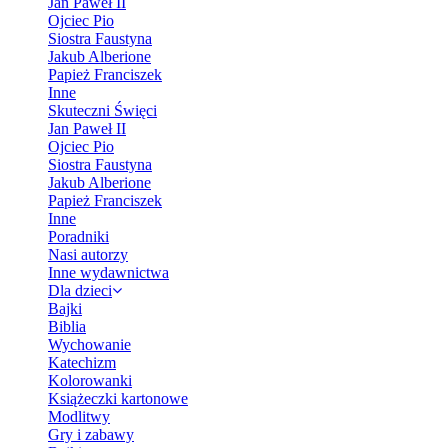
Jan Paweł II
Ojciec Pio
Siostra Faustyna
Jakub Alberione
Papież Franciszek
Inne
Skuteczni Święci
Jan Paweł II
Ojciec Pio
Siostra Faustyna
Jakub Alberione
Papież Franciszek
Inne
Poradniki
Nasi autorzy
Inne wydawnictwa
Dla dzieci
Bajki
Biblia
Wychowanie
Katechizm
Kolorowanki
Książeczki kartonowe
Modlitwy
Gry i zabawy