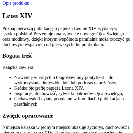
Opis produktu
Leon XIV
Poznaj pierwszą publikację o papieżu Leonie XIV wydaną w
języku polskim! Prezentuje ona sylwetkę nowego Ojca Świętego
oraz modlitwy, dzięki którym wspólnota parafialna może otoczyć go
duchowym wsparciem od pierwszych dni pontyfikatu.
Bogata treść
Książka zawiera:
Nowennę wiernych o błogosławiony pontyfikat – do
wykorzystania indywidualnie lub podczas nabożeństw,
Krótką biografię papieża Leona XIV,
Inspiracje, duchowość, sylwetki patronów Ojca Świętego,
Ciekawostki i cytaty przydatne w homiliach i publikacjach
parafialnych.
Zwięzłe opracowanie
Niniejsza książka w jednym miejscu ukazuje życiorys, duchowość i
pierwsze gesty Leona XIV. To gotowe narzędzie duszpasterskie –