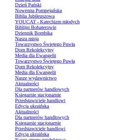
Dzień Pański
Nowenna Pompejańska
Biblia Jubileuszowa
YOUCAT - Katechizm młodych
Biblijni Bohaterowie
Dziennik Bombika
Nasza misja
Towarzystwo Świętego Pawła
Dom Rekolekcyjny
Media dla Ewangelii
Towarzystwo Świętego Pawła
Dom Rekolekcyjny
Media dla Ewangelii
Nasze wydawnictwo
Aktualności
Dla partnerów handlowych
Księgarnie stacjonarnie
Przedstawiciele handlowi
Edycja ukraińska
Aktualności
Dla partnerów handlowych
Księgarnie stacjonarnie
Przedstawiciele handlowi
Edycja ukraińska
Nasze strony produktowe