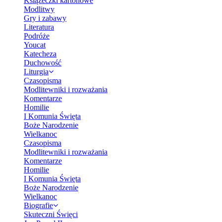
Książeczki kartonowe
Modlitwy
Gry i zabawy
Literatura
Podróże
Youcat
Katecheza
Duchowość
Liturgia
Czasopisma
Modlitewniki i rozważania
Komentarze
Homilie
I Komunia Święta
Boże Narodzenie
Wielkanoc
Czasopisma
Modlitewniki i rozważania
Komentarze
Homilie
I Komunia Święta
Boże Narodzenie
Wielkanoc
Biografie
Skuteczni Święci