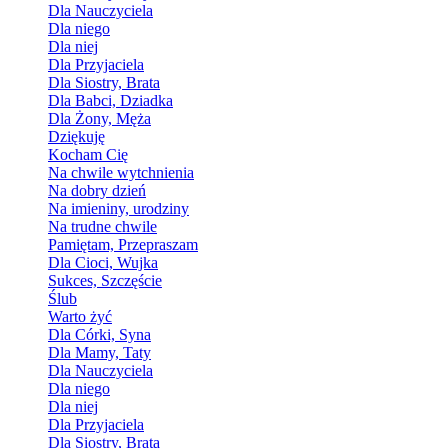
Dla Nauczyciela
Dla niego
Dla niej
Dla Przyjaciela
Dla Siostry, Brata
Dla Babci, Dziadka
Dla Żony, Męża
Dziękuję
Kocham Cię
Na chwile wytchnienia
Na dobry dzień
Na imieniny, urodziny
Na trudne chwile
Pamiętam, Przepraszam
Dla Cioci, Wujka
Sukces, Szczęście
Ślub
Warto żyć
Dla Córki, Syna
Dla Mamy, Taty
Dla Nauczyciela
Dla niego
Dla niej
Dla Przyjaciela
Dla Siostry, Brata