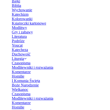
Bajki
Biblia
Wychowanie
Katechizm
Kolorowanki
Książeczki kartonowe
Modlitwy
Gry i zabawy
Literatura
Podróże
Youcat
Katecheza
Duchowość
Liturgia
Czasopisma
Modlitewniki i rozważania
Komentarze
Homilie
I Komunia Święta
Boże Narodzenie
Wielkanoc
Czasopisma
Modlitewniki i rozważania
Komentarze
Homilie