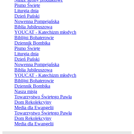
Pismo Święte
Liturgia dnia
Dzień Pański
Nowenna Pompejańska
Biblia Jubileuszowa
YOUCAT - Katechizm młodych
Biblijni Bohaterowie
Dziennik Bombika
Pismo Święte
Liturgia dnia
Dzień Pański
Nowenna Pompejańska
Biblia Jubileuszowa
YOUCAT - Katechizm młodych
Biblijni Bohaterowie
Dziennik Bombika
Nasza misja
Towarzystwo Świętego Pawła
Dom Rekolekcyjny
Media dla Ewangelii
Towarzystwo Świętego Pawła
Dom Rekolekcyjny
Media dla Ewangelii