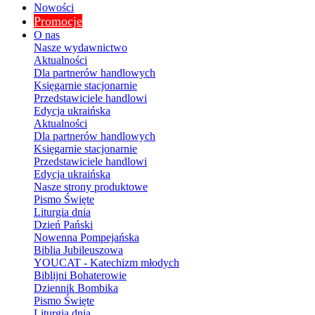
Nowości
Promocje
O nas
Nasze wydawnictwo
Aktualności
Dla partnerów handlowych
Księgarnie stacjonarnie
Przedstawiciele handlowi
Edycja ukraińska
Aktualności
Dla partnerów handlowych
Księgarnie stacjonarnie
Przedstawiciele handlowi
Edycja ukraińska
Nasze strony produktowe
Pismo Święte
Liturgia dnia
Dzień Pański
Nowenna Pompejańska
Biblia Jubileuszowa
YOUCAT - Katechizm młodych
Biblijni Bohaterowie
Dziennik Bombika
Pismo Święte
Liturgia dnia