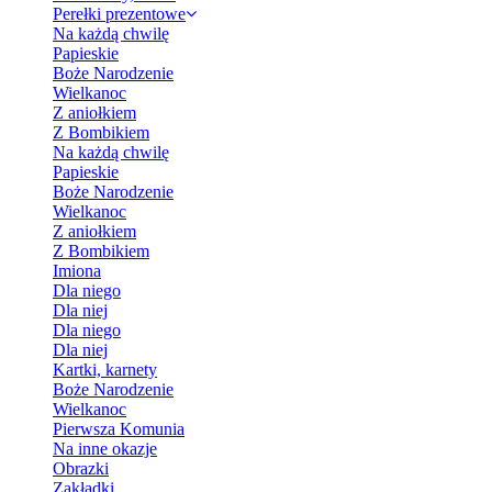
Perełki prezentowe
Na każdą chwilę
Papieskie
Boże Narodzenie
Wielkanoc
Z aniołkiem
Z Bombikiem
Na każdą chwilę
Papieskie
Boże Narodzenie
Wielkanoc
Z aniołkiem
Z Bombikiem
Imiona
Dla niego
Dla niej
Dla niego
Dla niej
Kartki, karnety
Boże Narodzenie
Wielkanoc
Pierwsza Komunia
Na inne okazje
Obrazki
Zakładki