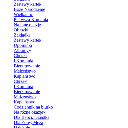
Zestawy kartek
Boże Narodzenie
Wielkanoc
Pierwsza Komunia
Na inne okazje
Obrazki
Zakładki
Zestawy kartek
Upominki
Albumy
Chrzest
I Komunia
Bierzmowanie
Małżeństwo
Kapłaństwo
Chrzest
I Komunia
Bierzmowanie
Małżeństwo
Kapłaństwo
Codziennik na biurko
Na różne okazje
Dla Babci, Dziadka
Dla Żony, Męża
Dziękuję