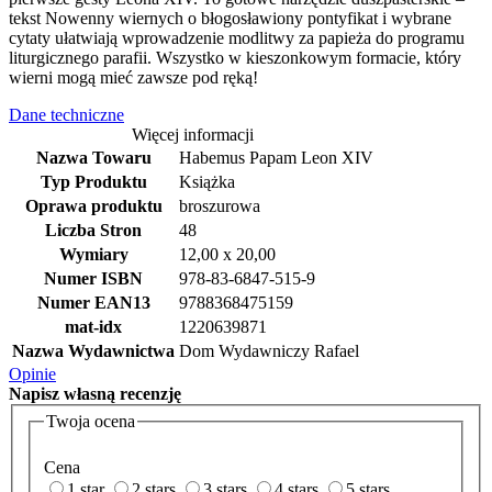
tekst Nowenny wiernych o błogosławiony pontyfikat i wybrane
cytaty ułatwiają wprowadzenie modlitwy za papieża do programu
liturgicznego parafii. Wszystko w kieszonkowym formacie, który
wierni mogą mieć zawsze pod ręką!
Dane techniczne
Więcej informacji
Nazwa Towaru
Habemus Papam Leon XIV
Typ Produktu
Książka
Oprawa produktu
broszurowa
Liczba Stron
48
Wymiary
12,00 x 20,00
Numer ISBN
978-83-6847-515-9
Numer EAN13
9788368475159
mat-idx
1220639871
Nazwa Wydawnictwa
Dom Wydawniczy Rafael
Opinie
Napisz
własną recenzję
Twoja ocena
Cena
1 star
2 stars
3 stars
4 stars
5 stars