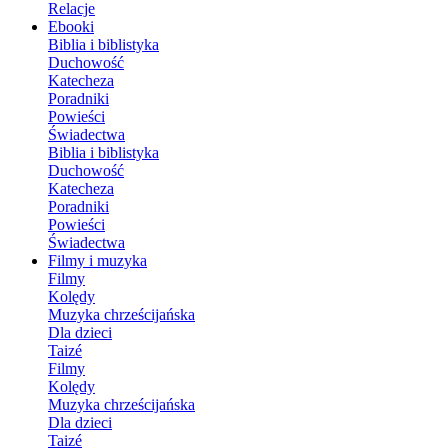
Relacje
Ebooki
Biblia i biblistyka
Duchowość
Katecheza
Poradniki
Powieści
Świadectwa
Biblia i biblistyka
Duchowość
Katecheza
Poradniki
Powieści
Świadectwa
Filmy i muzyka
Filmy
Kolędy
Muzyka chrześcijańska
Dla dzieci
Taizé
Filmy
Kolędy
Muzyka chrześcijańska
Dla dzieci
Taizé