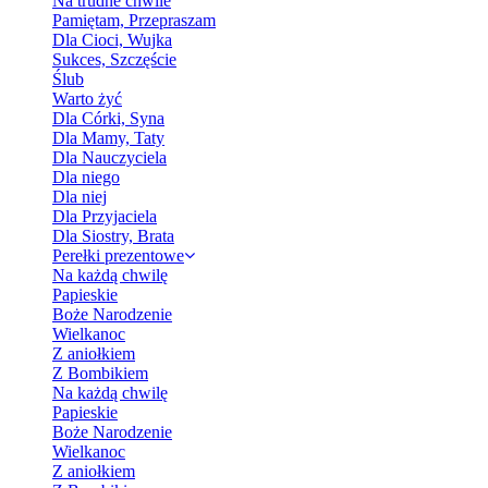
Na trudne chwile
Pamiętam, Przepraszam
Dla Cioci, Wujka
Sukces, Szczęście
Ślub
Warto żyć
Dla Córki, Syna
Dla Mamy, Taty
Dla Nauczyciela
Dla niego
Dla niej
Dla Przyjaciela
Dla Siostry, Brata
Perełki prezentowe
Na każdą chwilę
Papieskie
Boże Narodzenie
Wielkanoc
Z aniołkiem
Z Bombikiem
Na każdą chwilę
Papieskie
Boże Narodzenie
Wielkanoc
Z aniołkiem