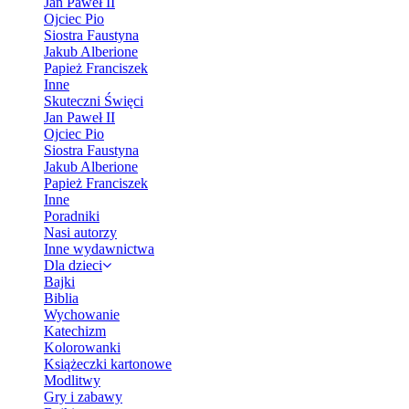
Jan Paweł II
Ojciec Pio
Siostra Faustyna
Jakub Alberione
Papież Franciszek
Inne
Skuteczni Święci
Jan Paweł II
Ojciec Pio
Siostra Faustyna
Jakub Alberione
Papież Franciszek
Inne
Poradniki
Nasi autorzy
Inne wydawnictwa
Dla dzieci
Bajki
Biblia
Wychowanie
Katechizm
Kolorowanki
Książeczki kartonowe
Modlitwy
Gry i zabawy