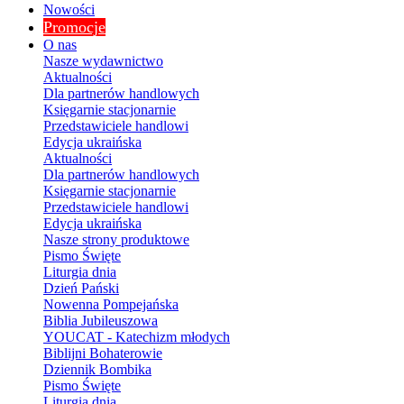
Nowości
Promocje
O nas
Nasze wydawnictwo
Aktualności
Dla partnerów handlowych
Księgarnie stacjonarnie
Przedstawiciele handlowi
Edycja ukraińska
Aktualności
Dla partnerów handlowych
Księgarnie stacjonarnie
Przedstawiciele handlowi
Edycja ukraińska
Nasze strony produktowe
Pismo Święte
Liturgia dnia
Dzień Pański
Nowenna Pompejańska
Biblia Jubileuszowa
YOUCAT - Katechizm młodych
Biblijni Bohaterowie
Dziennik Bombika
Pismo Święte
Liturgia dnia