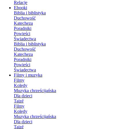
Relacje
Ebooki
Biblia i biblistyka
Duchowość
Katecheza
Poradniki
Powieści
Świadectwa
Biblia i biblistyka
Duchowość
Katecheza
Poradniki
Powieści
Świadectwa
Filmy i muzyka
Filmy
Kolędy
Muzyka chrześcijańska
Dla dzieci
Taizé
Filmy
Kolędy
Muzyka chrześcijańska
Dla dzieci
Taizé