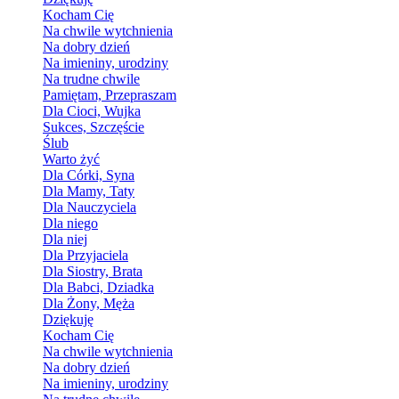
Kocham Cię
Na chwile wytchnienia
Na dobry dzień
Na imieniny, urodziny
Na trudne chwile
Pamiętam, Przepraszam
Dla Cioci, Wujka
Sukces, Szczęście
Ślub
Warto żyć
Dla Córki, Syna
Dla Mamy, Taty
Dla Nauczyciela
Dla niego
Dla niej
Dla Przyjaciela
Dla Siostry, Brata
Dla Babci, Dziadka
Dla Żony, Męża
Dziękuję
Kocham Cię
Na chwile wytchnienia
Na dobry dzień
Na imieniny, urodziny