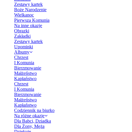
Zestawy kartek
Boże Narodzenie
Wielkanoc
Pierwsza Komunia
Na inne okazje
Obrazki
Zakładki
Zestawy kartek
Upominki
Albumy
Chrzest
I Komunia
Bierzmowanie
Małżeństwo
Kapłaństwo
Chrzest
I Komunia
Bierzmowanie
Małżeństwo
Kapłaństwo
Codziennik na biurko
Na różne okazje
Dla Babci, Dziadka
Dla Żony, Męża
Dziękuję