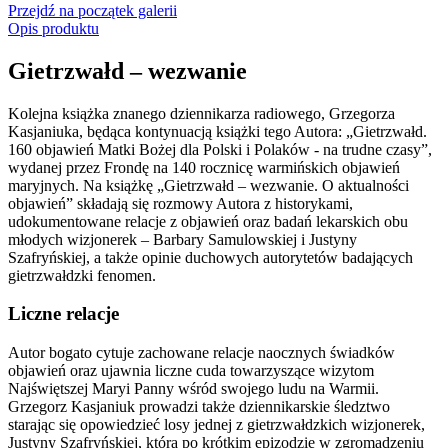
Przejdź na początek galerii
Opis produktu
Gietrzwałd – wezwanie
Kolejna książka znanego dziennikarza radiowego, Grzegorza
Kasjaniuka, będąca kontynuacją książki tego Autora: „Gietrzwałd.
160 objawień Matki Bożej dla Polski i Polaków - na trudne czasy”,
wydanej przez Frondę na 140 rocznicę warmińskich objawień
maryjnych. Na książkę „Gietrzwałd – wezwanie. O aktualności
objawień” składają się rozmowy Autora z historykami,
udokumentowane relacje z objawień oraz badań lekarskich obu
młodych wizjonerek – Barbary Samulowskiej i Justyny
Szafryńskiej, a także opinie duchowych autorytetów badających
gietrzwałdzki fenomen.
Liczne relacje
Autor bogato cytuje zachowane relacje naocznych świadków
objawień oraz ujawnia liczne cuda towarzyszące wizytom
Najświętszej Maryi Panny wśród swojego ludu na Warmii.
Grzegorz Kasjaniuk prowadzi także dziennikarskie śledztwo
starając się opowiedzieć losy jednej z gietrzwałdzkich wizjonerek,
Justyny Szafryńskiej, która po krótkim epizodzie w zgromadzeniu