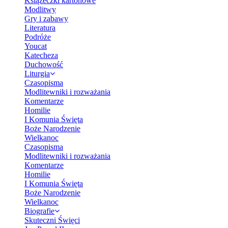
Książeczki kartonowe
Modlitwy
Gry i zabawy
Literatura
Podróże
Youcat
Katecheza
Duchowość
Liturgia
Czasopisma
Modlitewniki i rozważania
Komentarze
Homilie
I Komunia Święta
Boże Narodzenie
Wielkanoc
Czasopisma
Modlitewniki i rozważania
Komentarze
Homilie
I Komunia Święta
Boże Narodzenie
Wielkanoc
Biografie
Skuteczni Święci