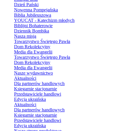
Dzień Pański
Nowenna Pompejańska
Biblia Jubileuszowa
YOUCAT - Katechizm młodych
Biblijni Bohaterowie
Dziennik Bombika
Nasza misja
Towarzystwo Świętego Pawła
Dom Rekolekcyjny
Media dla Ewangelii
Towarzystwo Świętego Pawła
Dom Rekolekcyjny
Media dla Ewangelii
Nasze wydawnictwo
Aktualności
Dla partnerów handlowych
Księgarnie stacjonarnie
Przedstawiciele handlowi
Edycja ukraińska
Aktualności
Dla partnerów handlowych
Księgarnie stacjonarnie
Przedstawiciele handlowi
Edycja ukraińska
Nasze strony produktowe