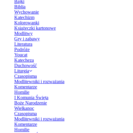
Bajki
Biblia
Wychowanie
Katechizm
Kolorowanki
Książeczki kartonowe
Modlitwy
Gry i zabawy
Literatura
Podróże
Youcat
Katecheza
Duchowość
Liturgia
Czasopisma
Modlitewniki i rozważania
Komentarze
Homilie
I Komunia Święta
Boże Narodzenie
Wielkanoc
Czasopisma
Modlitewniki i rozważania
Komentarze
Homilie