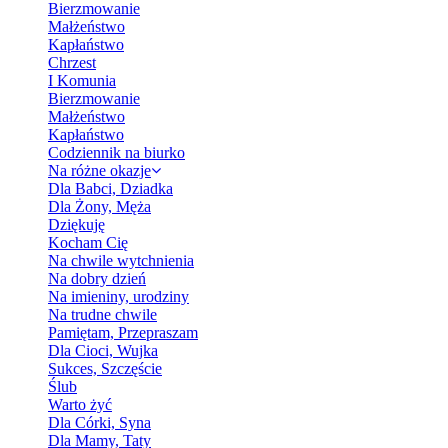
Bierzmowanie
Małżeństwo
Kapłaństwo
Chrzest
I Komunia
Bierzmowanie
Małżeństwo
Kapłaństwo
Codziennik na biurko
Na różne okazje
Dla Babci, Dziadka
Dla Żony, Męża
Dziękuję
Kocham Cię
Na chwile wytchnienia
Na dobry dzień
Na imieniny, urodziny
Na trudne chwile
Pamiętam, Przepraszam
Dla Cioci, Wujka
Sukces, Szczęście
Ślub
Warto żyć
Dla Córki, Syna
Dla Mamy, Taty