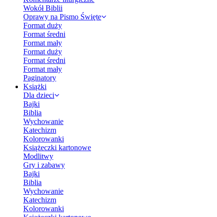
Wokół Biblii
Oprawy na Pismo Święte
Format duży
Format średni
Format mały
Format duży
Format średni
Format mały
Paginatory
Książki
Dla dzieci
Bajki
Biblia
Wychowanie
Katechizm
Kolorowanki
Książeczki kartonowe
Modlitwy
Gry i zabawy
Bajki
Biblia
Wychowanie
Katechizm
Kolorowanki