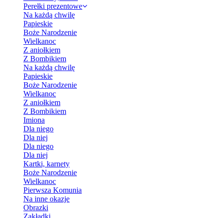
Perełki prezentowe
Na każdą chwilę
Papieskie
Boże Narodzenie
Wielkanoc
Z aniołkiem
Z Bombikiem
Na każdą chwilę
Papieskie
Boże Narodzenie
Wielkanoc
Z aniołkiem
Z Bombikiem
Imiona
Dla niego
Dla niej
Dla niego
Dla niej
Kartki, karnety
Boże Narodzenie
Wielkanoc
Pierwsza Komunia
Na inne okazje
Obrazki
Zakładki