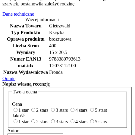
szarytek, postanowiła założyć rodzinę.
Dane techniczne
Więcej informacji
Nazwa Towaru
Gietrzwałd
Typ Produktu
Książka
Oprawa produktu
broszurowa
Liczba Stron
400
Wymiary
15 x 20,5
Numer EAN13
9788380793613
mat-idx
T2073112100
Nazwa Wydawnictwa
Fronda
Opinie
Napisz
własną recenzję
Twoja ocena
Cena
1 star
2 stars
3 stars
4 stars
5 stars
Jakość
1 star
2 stars
3 stars
4 stars
5 stars
Autor