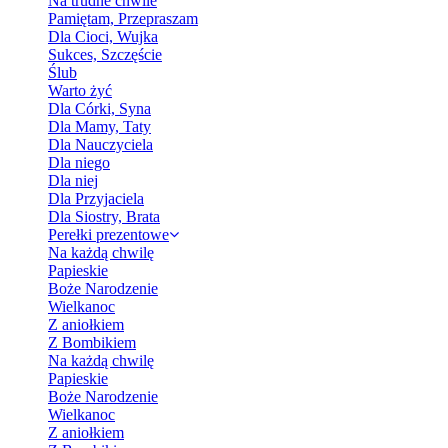
Na trudne chwile
Pamiętam, Przepraszam
Dla Cioci, Wujka
Sukces, Szczęście
Ślub
Warto żyć
Dla Córki, Syna
Dla Mamy, Taty
Dla Nauczyciela
Dla niego
Dla niej
Dla Przyjaciela
Dla Siostry, Brata
Perełki prezentowe
Na każdą chwilę
Papieskie
Boże Narodzenie
Wielkanoc
Z aniołkiem
Z Bombikiem
Na każdą chwilę
Papieskie
Boże Narodzenie
Wielkanoc
Z aniołkiem