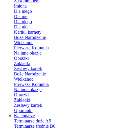
Z Bombikiem
Imiona
Dla niego
Dla niej
Dla niego
Dla niej
Kartki, karnety
Boże Narodzenie
Wielkanoc
Pierwsza Komunia
Na inne okazje
Obrazki
Zakładki
Zestawy kartek
Boże Narodzenie
Wielkanoc
Pierwsza Komunia
Na inne okazje
Obrazki
Zakładki
Zestawy kartek
Upominki
Kalendarze
Terminarze duże A5
Terminarze średnie B6