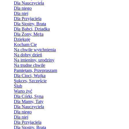
Dla Nauczyciela
Dla niego
Dla niej
Dla Przyjaciela
Dla Siostry, Brata
Dla Babci, Dziadka
Dla Żony, Męża
Dziękuję
Kocham Cię
Na chwile wytchnienia
Na dobry dzień
Na imieniny, urodziny
Na trudne chwile
Pamiętam, Przepraszam
Dla Cioci, Wujka
Sukces, Szczęście
Ślub
Warto żyć
Dla Córki, Syna
Dla Mamy, Taty
Dla Nauczyciela
Dla niego
Dla niej
Dla Przyjaciela
Dla Siostry, Brata