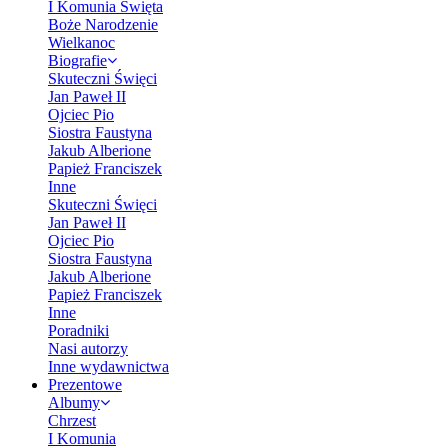
I Komunia Święta
Boże Narodzenie
Wielkanoc
Biografie
Skuteczni Święci
Jan Paweł II
Ojciec Pio
Siostra Faustyna
Jakub Alberione
Papież Franciszek
Inne
Skuteczni Święci
Jan Paweł II
Ojciec Pio
Siostra Faustyna
Jakub Alberione
Papież Franciszek
Inne
Poradniki
Nasi autorzy
Inne wydawnictwa
Prezentowe
Albumy
Chrzest
I Komunia