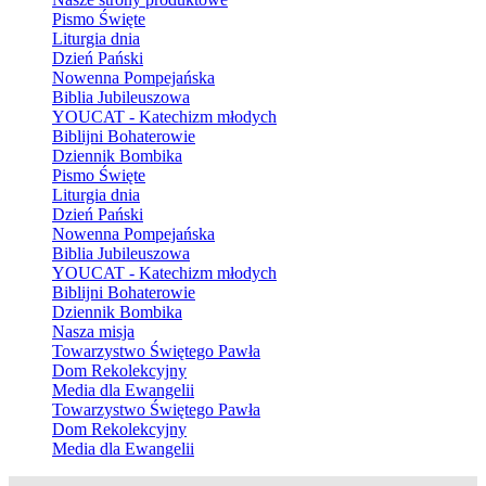
Pismo Święte
Liturgia dnia
Dzień Pański
Nowenna Pompejańska
Biblia Jubileuszowa
YOUCAT - Katechizm młodych
Biblijni Bohaterowie
Dziennik Bombika
Pismo Święte
Liturgia dnia
Dzień Pański
Nowenna Pompejańska
Biblia Jubileuszowa
YOUCAT - Katechizm młodych
Biblijni Bohaterowie
Dziennik Bombika
Nasza misja
Towarzystwo Świętego Pawła
Dom Rekolekcyjny
Media dla Ewangelii
Towarzystwo Świętego Pawła
Dom Rekolekcyjny
Media dla Ewangelii