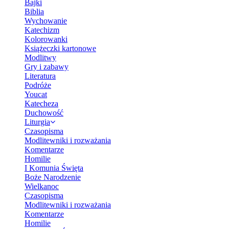
Bajki
Biblia
Wychowanie
Katechizm
Kolorowanki
Książeczki kartonowe
Modlitwy
Gry i zabawy
Literatura
Podróże
Youcat
Katecheza
Duchowość
Liturgia
Czasopisma
Modlitewniki i rozważania
Komentarze
Homilie
I Komunia Święta
Boże Narodzenie
Wielkanoc
Czasopisma
Modlitewniki i rozważania
Komentarze
Homilie