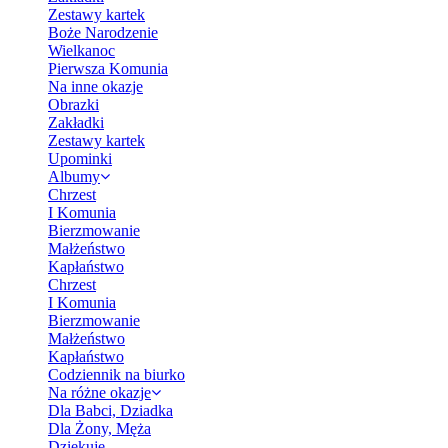
Zestawy kartek
Boże Narodzenie
Wielkanoc
Pierwsza Komunia
Na inne okazje
Obrazki
Zakładki
Zestawy kartek
Upominki
Albumy
Chrzest
I Komunia
Bierzmowanie
Małżeństwo
Kapłaństwo
Chrzest
I Komunia
Bierzmowanie
Małżeństwo
Kapłaństwo
Codziennik na biurko
Na różne okazje
Dla Babci, Dziadka
Dla Żony, Męża
Dziękuję