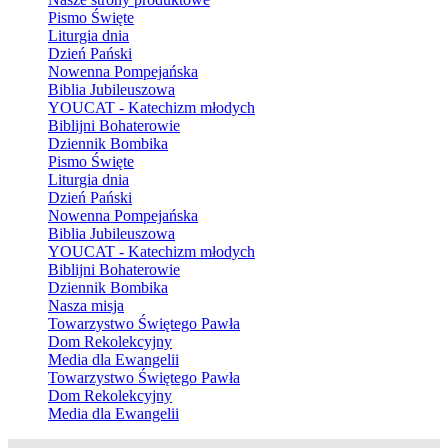
Pismo Święte
Liturgia dnia
Dzień Pański
Nowenna Pompejańska
Biblia Jubileuszowa
YOUCAT - Katechizm młodych
Biblijni Bohaterowie
Dziennik Bombika
Pismo Święte
Liturgia dnia
Dzień Pański
Nowenna Pompejańska
Biblia Jubileuszowa
YOUCAT - Katechizm młodych
Biblijni Bohaterowie
Dziennik Bombika
Nasza misja
Towarzystwo Świętego Pawła
Dom Rekolekcyjny
Media dla Ewangelii
Towarzystwo Świętego Pawła
Dom Rekolekcyjny
Media dla Ewangelii