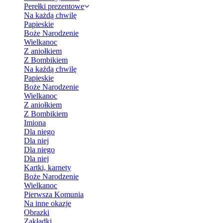
Perełki prezentowe
Na każdą chwilę
Papieskie
Boże Narodzenie
Wielkanoc
Z aniołkiem
Z Bombikiem
Na każdą chwilę
Papieskie
Boże Narodzenie
Wielkanoc
Z aniołkiem
Z Bombikiem
Imiona
Dla niego
Dla niej
Dla niego
Dla niej
Kartki, karnety
Boże Narodzenie
Wielkanoc
Pierwsza Komunia
Na inne okazje
Obrazki
Zakładki