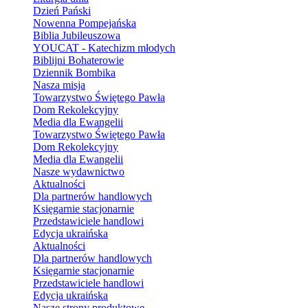
Dzień Pański
Nowenna Pompejańska
Biblia Jubileuszowa
YOUCAT - Katechizm młodych
Biblijni Bohaterowie
Dziennik Bombika
Nasza misja
Towarzystwo Świętego Pawła
Dom Rekolekcyjny
Media dla Ewangelii
Towarzystwo Świętego Pawła
Dom Rekolekcyjny
Media dla Ewangelii
Nasze wydawnictwo
Aktualności
Dla partnerów handlowych
Księgarnie stacjonarnie
Przedstawiciele handlowi
Edycja ukraińska
Aktualności
Dla partnerów handlowych
Księgarnie stacjonarnie
Przedstawiciele handlowi
Edycja ukraińska
Nasze strony produktowe