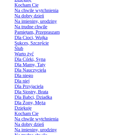
Kocham Cię
Na chwile wytchnienia
Na dobry dzień
Na imieniny, urodziny
Na trudne chwile
Pamiętam, Przepraszam
Dla Cioci, Wujka
Sukces, Szczęście
Ślub
Warto żyć
Dla Córki, Syna
Dla Mamy, Taty
Dla Nauczyciela
Dla niego
Dla niej
Dla Przyjaciela
Dla Siostry, Brata
Dla Babci, Dziadka
Dla Żony, Męża
Dziękuję
Kocham Cię
Na chwile wytchnienia
Na dobry dzień
Na imieniny, urodziny