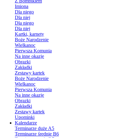
Z Bombikiem
Imiona
Dla niego
Dla niej
Dla niego
Dla niej
Kartki, karnety
Boże Narodzenie
Wielkanoc
Pierwsza Komunia
Na inne okazje
Obrazki
Zakładki
Zestawy kartek
Boże Narodzenie
Wielkanoc
Pierwsza Komunia
Na inne okazje
Obrazki
Zakładki
Zestawy kartek
Upominki
Kalendarze
Terminarze duże A5
Terminarze średnie B6