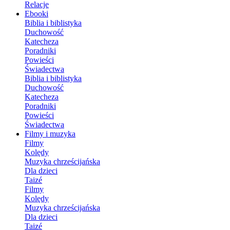
Relacje
Ebooki
Biblia i biblistyka
Duchowość
Katecheza
Poradniki
Powieści
Świadectwa
Biblia i biblistyka
Duchowość
Katecheza
Poradniki
Powieści
Świadectwa
Filmy i muzyka
Filmy
Kolędy
Muzyka chrześcijańska
Dla dzieci
Taizé
Filmy
Kolędy
Muzyka chrześcijańska
Dla dzieci
Taizé