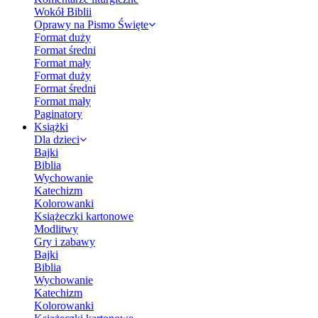
Wokół Biblii
Oprawy na Pismo Święte
Format duży
Format średni
Format mały
Format duży
Format średni
Format mały
Paginatory
Książki
Dla dzieci
Bajki
Biblia
Wychowanie
Katechizm
Kolorowanki
Książeczki kartonowe
Modlitwy
Gry i zabawy
Bajki
Biblia
Wychowanie
Katechizm
Kolorowanki