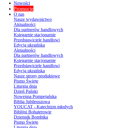
Nowości
Promocje
O nas
Nasze wydawnictwo
Aktualności
Dla partnerów handlowych
Księgarnie stacjonarnie
Przedstawiciele handlowi
Edycja ukraińska
Aktualności
Dla partnerów handlowych
Księgarnie stacjonarnie
Przedstawiciele handlowi
Edycja ukraińska
Nasze strony produktowe
Pismo Święte
Liturgia dnia
Dzień Pański
Nowenna Pompejańska
Biblia Jubileuszowa
YOUCAT - Katechizm młodych
Biblijni Bohaterowie
Dziennik Bombika
Pismo Święte
Liturgia dnia