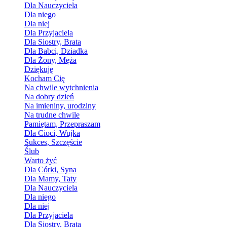
Dla Nauczyciela
Dla niego
Dla niej
Dla Przyjaciela
Dla Siostry, Brata
Dla Babci, Dziadka
Dla Żony, Męża
Dziękuję
Kocham Cię
Na chwile wytchnienia
Na dobry dzień
Na imieniny, urodziny
Na trudne chwile
Pamiętam, Przepraszam
Dla Cioci, Wujka
Sukces, Szczęście
Ślub
Warto żyć
Dla Córki, Syna
Dla Mamy, Taty
Dla Nauczyciela
Dla niego
Dla niej
Dla Przyjaciela
Dla Siostry, Brata