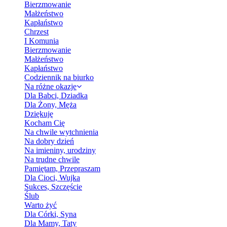
Bierzmowanie
Małżeństwo
Kapłaństwo
Chrzest
I Komunia
Bierzmowanie
Małżeństwo
Kapłaństwo
Codziennik na biurko
Na różne okazje
Dla Babci, Dziadka
Dla Żony, Męża
Dziękuję
Kocham Cię
Na chwile wytchnienia
Na dobry dzień
Na imieniny, urodziny
Na trudne chwile
Pamiętam, Przepraszam
Dla Cioci, Wujka
Sukces, Szczęście
Ślub
Warto żyć
Dla Córki, Syna
Dla Mamy, Taty