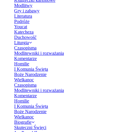
Książeczki kartonowe
Modlitwy
Gry i zabawy
Literatura
Podróże
Youcat
Katecheza
Duchowość
Liturgia
Czasopisma
Modlitewniki i rozważania
Komentarze
Homilie
I Komunia Święta
Boże Narodzenie
Wielkanoc
Czasopisma
Modlitewniki i rozważania
Komentarze
Homilie
I Komunia Święta
Boże Narodzenie
Wielkanoc
Biografie
Skuteczni Święci