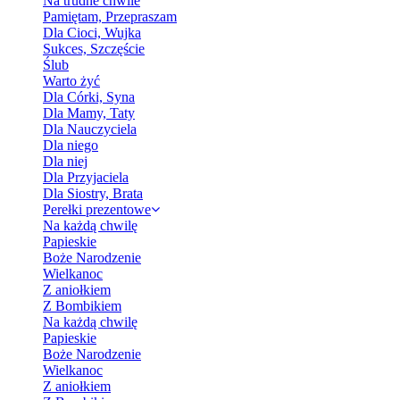
Na trudne chwile
Pamiętam, Przepraszam
Dla Cioci, Wujka
Sukces, Szczęście
Ślub
Warto żyć
Dla Córki, Syna
Dla Mamy, Taty
Dla Nauczyciela
Dla niego
Dla niej
Dla Przyjaciela
Dla Siostry, Brata
Perełki prezentowe
Na każdą chwilę
Papieskie
Boże Narodzenie
Wielkanoc
Z aniołkiem
Z Bombikiem
Na każdą chwilę
Papieskie
Boże Narodzenie
Wielkanoc
Z aniołkiem