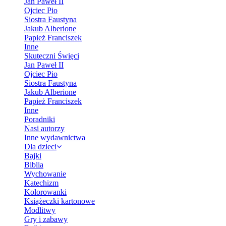
Jan Paweł II
Ojciec Pio
Siostra Faustyna
Jakub Alberione
Papież Franciszek
Inne
Skuteczni Święci
Jan Paweł II
Ojciec Pio
Siostra Faustyna
Jakub Alberione
Papież Franciszek
Inne
Poradniki
Nasi autorzy
Inne wydawnictwa
Dla dzieci
Bajki
Biblia
Wychowanie
Katechizm
Kolorowanki
Książeczki kartonowe
Modlitwy
Gry i zabawy