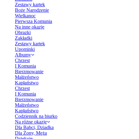
Zestawy kartek
Boże Narodzenie
Wielkanoc
Pierwsza Komunia
Na inne okazje
Obrazki
Zakładki
Zestawy kartek
Upominki
Albumy
Chrzest
I Komunia
Bierzmowanie
Małżeństwo
Kapłaństwo
Chrzest
I Komunia
Bierzmowanie
Małżeństwo
Kapłaństwo
Codziennik na biurko
Na różne okazje
Dla Babci, Dziadka
Dla Żony, Męża
Dziękuję