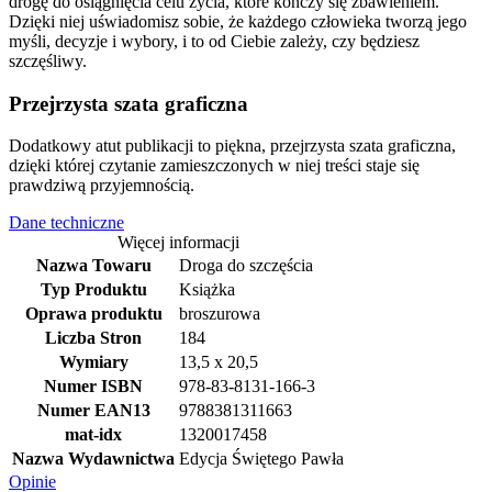
drogę do osiągnięcia celu życia, które kończy się zbawieniem.
Dzięki niej uświadomisz sobie, że każdego człowieka tworzą jego
myśli, decyzje i wybory, i to od Ciebie zależy, czy będziesz
szczęśliwy.
Przejrzysta szata graficzna
Dodatkowy atut publikacji to piękna, przejrzysta szata graficzna,
dzięki której czytanie zamieszczonych w niej treści staje się
prawdziwą przyjemnością.
Dane techniczne
Więcej informacji
Nazwa Towaru
Droga do szczęścia
Typ Produktu
Książka
Oprawa produktu
broszurowa
Liczba Stron
184
Wymiary
13,5 x 20,5
Numer ISBN
978-83-8131-166-3
Numer EAN13
9788381311663
mat-idx
1320017458
Nazwa Wydawnictwa
Edycja Świętego Pawła
Opinie