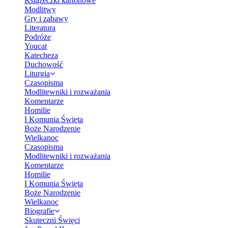
Książeczki kartonowe
Modlitwy
Gry i zabawy
Literatura
Podróże
Youcat
Katecheza
Duchowość
Liturgia
Czasopisma
Modlitewniki i rozważania
Komentarze
Homilie
I Komunia Święta
Boże Narodzenie
Wielkanoc
Czasopisma
Modlitewniki i rozważania
Komentarze
Homilie
I Komunia Święta
Boże Narodzenie
Wielkanoc
Biografie
Skuteczni Święci