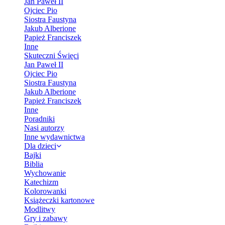
Jan Paweł II
Ojciec Pio
Siostra Faustyna
Jakub Alberione
Papież Franciszek
Inne
Skuteczni Święci
Jan Paweł II
Ojciec Pio
Siostra Faustyna
Jakub Alberione
Papież Franciszek
Inne
Poradniki
Nasi autorzy
Inne wydawnictwa
Dla dzieci
Bajki
Biblia
Wychowanie
Katechizm
Kolorowanki
Książeczki kartonowe
Modlitwy
Gry i zabawy