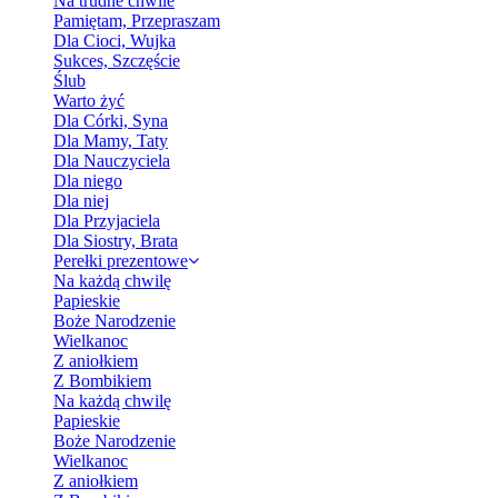
Na trudne chwile
Pamiętam, Przepraszam
Dla Cioci, Wujka
Sukces, Szczęście
Ślub
Warto żyć
Dla Córki, Syna
Dla Mamy, Taty
Dla Nauczyciela
Dla niego
Dla niej
Dla Przyjaciela
Dla Siostry, Brata
Perełki prezentowe
Na każdą chwilę
Papieskie
Boże Narodzenie
Wielkanoc
Z aniołkiem
Z Bombikiem
Na każdą chwilę
Papieskie
Boże Narodzenie
Wielkanoc
Z aniołkiem