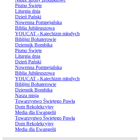
Pismo Święte
Liturgia dnia
Dzień Pański
Nowenna Pompejańska
Biblia Jubileuszowa
YOUCAT - Katechizm młodych
Biblijni Bohaterowie
Dziennik Bombika
Pismo Święte
Liturgia dnia
Dzień Pański
Nowenna Pompejańska
Biblia Jubileuszowa
YOUCAT - Katechizm młodych
Biblijni Bohaterowie
Dziennik Bombika
Nasza misja
Towarzystwo Świętego Pawła
Dom Rekolekcyjny
Media dla Ewangelii
Towarzystwo Świętego Pawła
Dom Rekolekcyjny
Media dla Ewangelii