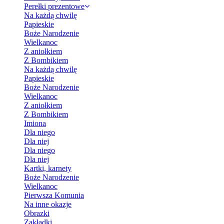
Perełki prezentowe
Na każdą chwilę
Papieskie
Boże Narodzenie
Wielkanoc
Z aniołkiem
Z Bombikiem
Na każdą chwilę
Papieskie
Boże Narodzenie
Wielkanoc
Z aniołkiem
Z Bombikiem
Imiona
Dla niego
Dla niej
Dla niego
Dla niej
Kartki, karnety
Boże Narodzenie
Wielkanoc
Pierwsza Komunia
Na inne okazje
Obrazki
Zakładki