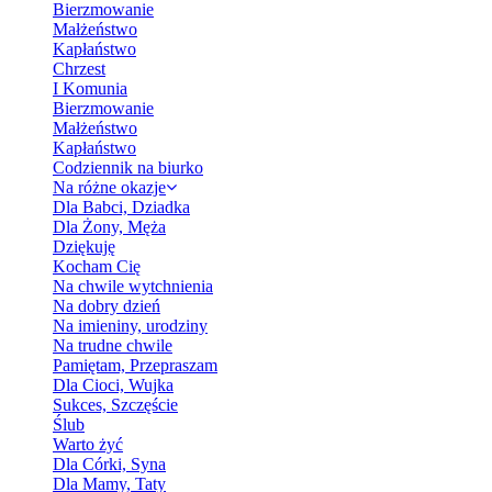
Bierzmowanie
Małżeństwo
Kapłaństwo
Chrzest
I Komunia
Bierzmowanie
Małżeństwo
Kapłaństwo
Codziennik na biurko
Na różne okazje
Dla Babci, Dziadka
Dla Żony, Męża
Dziękuję
Kocham Cię
Na chwile wytchnienia
Na dobry dzień
Na imieniny, urodziny
Na trudne chwile
Pamiętam, Przepraszam
Dla Cioci, Wujka
Sukces, Szczęście
Ślub
Warto żyć
Dla Córki, Syna
Dla Mamy, Taty