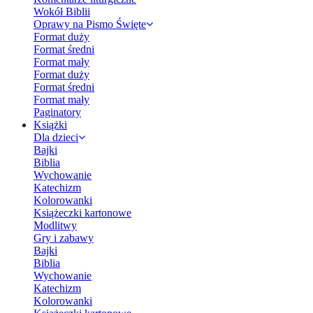
Wokół Biblii
Oprawy na Pismo Święte
Format duży
Format średni
Format mały
Format duży
Format średni
Format mały
Paginatory
Książki
Dla dzieci
Bajki
Biblia
Wychowanie
Katechizm
Kolorowanki
Książeczki kartonowe
Modlitwy
Gry i zabawy
Bajki
Biblia
Wychowanie
Katechizm
Kolorowanki