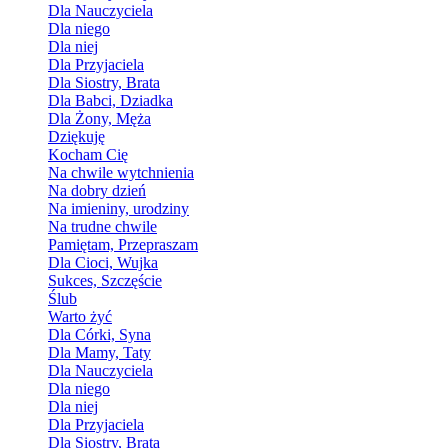
Dla Nauczyciela
Dla niego
Dla niej
Dla Przyjaciela
Dla Siostry, Brata
Dla Babci, Dziadka
Dla Żony, Męża
Dziękuję
Kocham Cię
Na chwile wytchnienia
Na dobry dzień
Na imieniny, urodziny
Na trudne chwile
Pamiętam, Przepraszam
Dla Cioci, Wujka
Sukces, Szczęście
Ślub
Warto żyć
Dla Córki, Syna
Dla Mamy, Taty
Dla Nauczyciela
Dla niego
Dla niej
Dla Przyjaciela
Dla Siostry, Brata