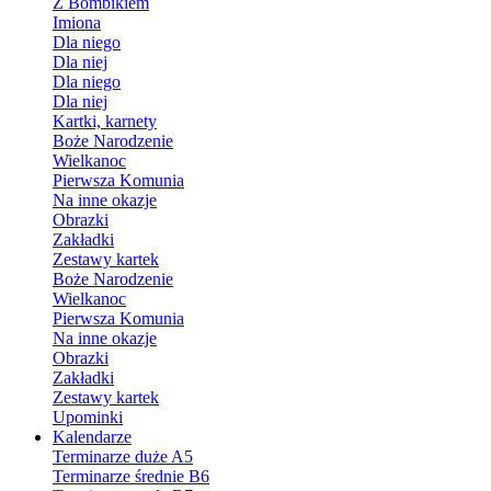
Z Bombikiem
Imiona
Dla niego
Dla niej
Dla niego
Dla niej
Kartki, karnety
Boże Narodzenie
Wielkanoc
Pierwsza Komunia
Na inne okazje
Obrazki
Zakładki
Zestawy kartek
Boże Narodzenie
Wielkanoc
Pierwsza Komunia
Na inne okazje
Obrazki
Zakładki
Zestawy kartek
Upominki
Kalendarze
Terminarze duże A5
Terminarze średnie B6