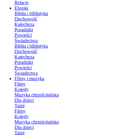
Relacje
Ebooki
Biblia i biblistyka
Duchowość
Katecheza
Poradniki
Powieści
Świadectwa
Biblia i biblistyka
Duchowość
Katecheza
Poradniki
Powieści
Świadectwa
Filmy i muzyka
Filmy
Kolędy
Muzyka chrześcijańska
Dla dzieci
Taizé
Filmy
Kolędy
Muzyka chrześcijańska
Dla dzieci
Taizé