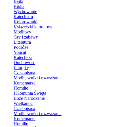
Bajki
Biblia
Wychowanie
Katechizm
Kolorowanki
Książeczki kartonowe
Modlitwy
Gry i zabawy
Literatura
Podróże
Youcat
Katecheza
Duchowość
Liturgia
Czasopisma
Modlitewniki i rozważania
Komentarze
Homilie
I Komunia Święta
Boże Narodzenie
Wielkanoc
Czasopisma
Modlitewniki i rozważania
Komentarze
Homilie