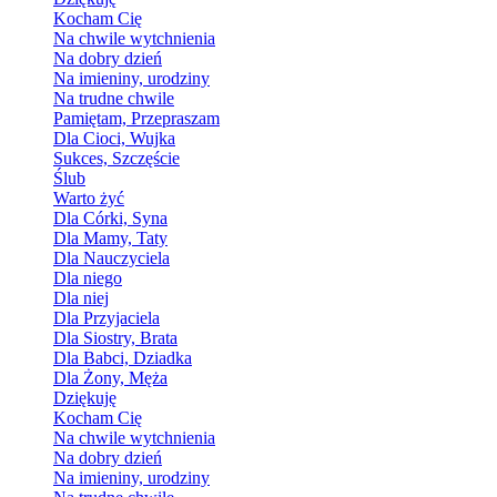
Kocham Cię
Na chwile wytchnienia
Na dobry dzień
Na imieniny, urodziny
Na trudne chwile
Pamiętam, Przepraszam
Dla Cioci, Wujka
Sukces, Szczęście
Ślub
Warto żyć
Dla Córki, Syna
Dla Mamy, Taty
Dla Nauczyciela
Dla niego
Dla niej
Dla Przyjaciela
Dla Siostry, Brata
Dla Babci, Dziadka
Dla Żony, Męża
Dziękuję
Kocham Cię
Na chwile wytchnienia
Na dobry dzień
Na imieniny, urodziny