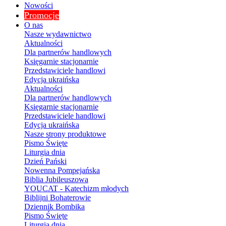
Nowości
Promocje
O nas
Nasze wydawnictwo
Aktualności
Dla partnerów handlowych
Księgarnie stacjonarnie
Przedstawiciele handlowi
Edycja ukraińska
Aktualności
Dla partnerów handlowych
Księgarnie stacjonarnie
Przedstawiciele handlowi
Edycja ukraińska
Nasze strony produktowe
Pismo Święte
Liturgia dnia
Dzień Pański
Nowenna Pompejańska
Biblia Jubileuszowa
YOUCAT - Katechizm młodych
Biblijni Bohaterowie
Dziennik Bombika
Pismo Święte
Liturgia dnia