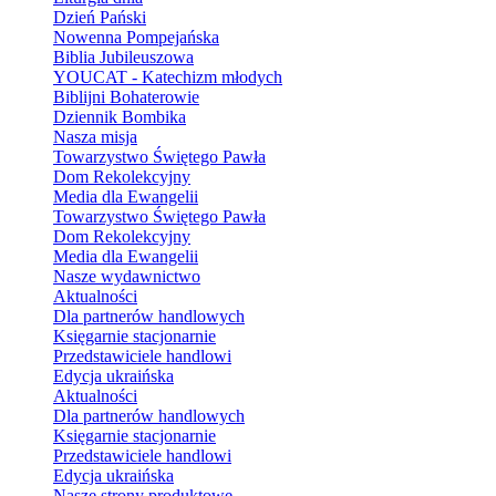
Dzień Pański
Nowenna Pompejańska
Biblia Jubileuszowa
YOUCAT - Katechizm młodych
Biblijni Bohaterowie
Dziennik Bombika
Nasza misja
Towarzystwo Świętego Pawła
Dom Rekolekcyjny
Media dla Ewangelii
Towarzystwo Świętego Pawła
Dom Rekolekcyjny
Media dla Ewangelii
Nasze wydawnictwo
Aktualności
Dla partnerów handlowych
Księgarnie stacjonarnie
Przedstawiciele handlowi
Edycja ukraińska
Aktualności
Dla partnerów handlowych
Księgarnie stacjonarnie
Przedstawiciele handlowi
Edycja ukraińska
Nasze strony produktowe