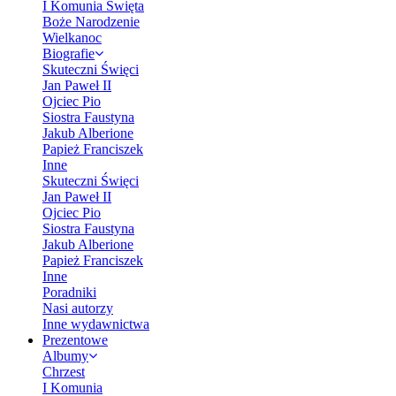
I Komunia Święta
Boże Narodzenie
Wielkanoc
Biografie
Skuteczni Święci
Jan Paweł II
Ojciec Pio
Siostra Faustyna
Jakub Alberione
Papież Franciszek
Inne
Skuteczni Święci
Jan Paweł II
Ojciec Pio
Siostra Faustyna
Jakub Alberione
Papież Franciszek
Inne
Poradniki
Nasi autorzy
Inne wydawnictwa
Prezentowe
Albumy
Chrzest
I Komunia