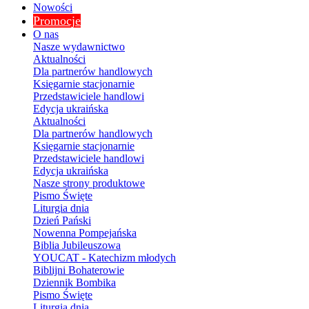
Nowości
Promocje
O nas
Nasze wydawnictwo
Aktualności
Dla partnerów handlowych
Księgarnie stacjonarnie
Przedstawiciele handlowi
Edycja ukraińska
Aktualności
Dla partnerów handlowych
Księgarnie stacjonarnie
Przedstawiciele handlowi
Edycja ukraińska
Nasze strony produktowe
Pismo Święte
Liturgia dnia
Dzień Pański
Nowenna Pompejańska
Biblia Jubileuszowa
YOUCAT - Katechizm młodych
Biblijni Bohaterowie
Dziennik Bombika
Pismo Święte
Liturgia dnia