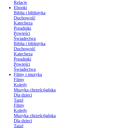
Relacje
Ebooki
Biblia i biblistyka
Duchowość
Katecheza
Poradniki
Powieści
Świadectwa
Biblia i biblistyka
Duchowość
Katecheza
Poradniki
Powieści
Świadectwa
Filmy i muzyka
Filmy
Kolędy
Muzyka chrześcijańska
Dla dzieci
Taizé
Filmy
Kolędy
Muzyka chrześcijańska
Dla dzieci
Taizé