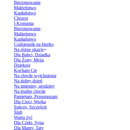
Bierzmowanie
Małżeństwo
Kapłaństwo
Chrzest
I Komunia
Bierzmowanie
Małżeństwo
Kapłaństwo
Codziennik na biurko
Na różne okazje
Dla Babci, Dziadka
Dla Żony, Męża
Dziękuję
Kocham Cię
Na chwile wytchnienia
Na dobry dzień
Na imieniny, urodziny
Na trudne chwile
Pamiętam, Przepraszam
Dla Cioci, Wujka
Sukces, Szczęście
Ślub
Warto żyć
Dla Córki, Syna
Dla Mamy, Taty