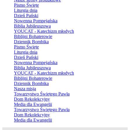
Pismo Święte
Liturgia dnia
Dzień Pański
Nowenna Pompejańska
Biblia Jubileuszowa
YOUCAT - Katechizm młodych
Biblijni Bohaterowie
Dziennik Bombika
Pismo Święte
Liturgia dnia
Dzień Pański
Nowenna Pompejańska
Biblia Jubileuszowa
YOUCAT - Katechizm młodych
Biblijni Bohaterowie
Dziennik Bombika
Nasza misja
Towarzystwo Świętego Pawła
Dom Rekolekcyjny
Media dla Ewangelii
Towarzystwo Świętego Pawła
Dom Rekolekcyjny
Media dla Ewangelii