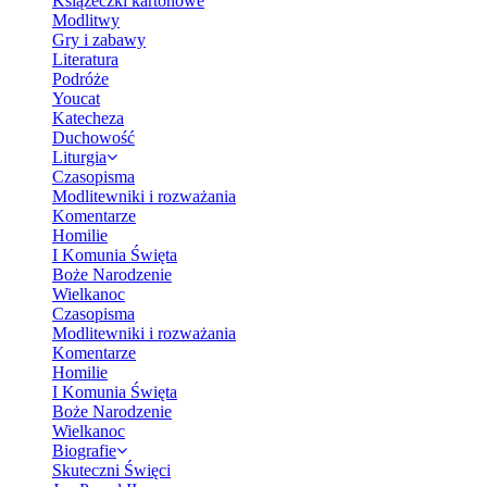
Książeczki kartonowe
Modlitwy
Gry i zabawy
Literatura
Podróże
Youcat
Katecheza
Duchowość
Liturgia
Czasopisma
Modlitewniki i rozważania
Komentarze
Homilie
I Komunia Święta
Boże Narodzenie
Wielkanoc
Czasopisma
Modlitewniki i rozważania
Komentarze
Homilie
I Komunia Święta
Boże Narodzenie
Wielkanoc
Biografie
Skuteczni Święci