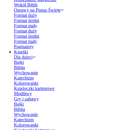
Wokół Biblii
Oprawy na Pismo Święte
Format duży
Format średni
Format mały
Format duży
Format średni
Format mały
Paginatory
Książki
Dla dzieci
Bajki
Biblia
Wychowanie
Katechizm
Kolorowanki
Książeczki kartonowe
Modlitwy
Gry i zabawy
Bajki
Biblia
Wychowanie
Katechizm
Kolorowanki