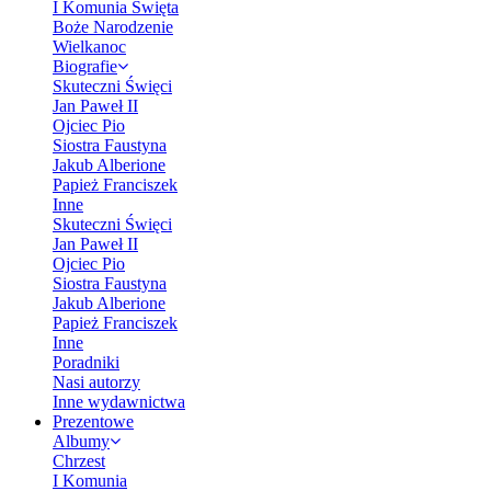
I Komunia Święta
Boże Narodzenie
Wielkanoc
Biografie
Skuteczni Święci
Jan Paweł II
Ojciec Pio
Siostra Faustyna
Jakub Alberione
Papież Franciszek
Inne
Skuteczni Święci
Jan Paweł II
Ojciec Pio
Siostra Faustyna
Jakub Alberione
Papież Franciszek
Inne
Poradniki
Nasi autorzy
Inne wydawnictwa
Prezentowe
Albumy
Chrzest
I Komunia