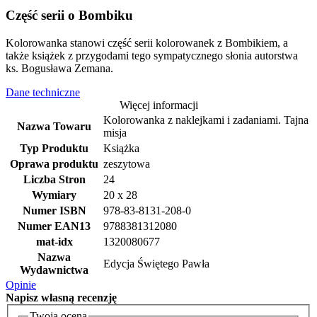
Część serii o Bombiku
Kolorowanka stanowi część serii kolorowanek z Bombikiem, a
także książek z przygodami tego sympatycznego słonia autorstwa
ks. Bogusława Zemana.
Dane techniczne
Więcej informacji
Kolorowanka z naklejkami i zadaniami. Tajna
Nazwa Towaru
misja
Typ Produktu
Książka
Oprawa produktu
zeszytowa
Liczba Stron
24
Wymiary
20 x 28
Numer ISBN
978-83-8131-208-0
Numer EAN13
9788381312080
mat-idx
1320080677
Nazwa
Edycja Świętego Pawła
Wydawnictwa
Opinie
Napisz
własną recenzję
Twoja ocena