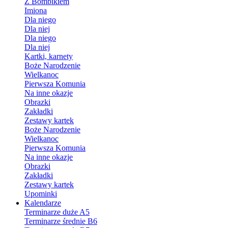
Z Bombikiem
Imiona
Dla niego
Dla niej
Dla niego
Dla niej
Kartki, karnety
Boże Narodzenie
Wielkanoc
Pierwsza Komunia
Na inne okazje
Obrazki
Zakładki
Zestawy kartek
Boże Narodzenie
Wielkanoc
Pierwsza Komunia
Na inne okazje
Obrazki
Zakładki
Zestawy kartek
Upominki
Kalendarze
Terminarze duże A5
Terminarze średnie B6