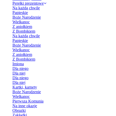
Perełki prezentowe
Na każdą chwilę
Papieskie
Boże Narodzenie
Wielkanoc
Z aniołkiem
Z Bombikiem
Na każdą chwilę
Papieskie
Boże Narodzenie
Wielkanoc
Z aniołkiem
Z Bombikiem
Imiona
Dla niego
Dla niej
Dla niego
Dla niej
Kartki, karnety
Boże Narodzenie
Wielkanoc
Pierwsza Komunia
Na inne okazje
Obrazki
Zakładki