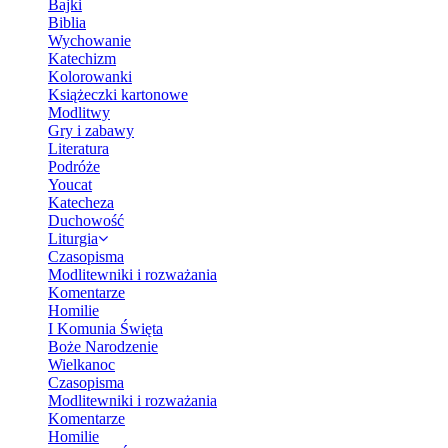
Bajki
Biblia
Wychowanie
Katechizm
Kolorowanki
Książeczki kartonowe
Modlitwy
Gry i zabawy
Literatura
Podróże
Youcat
Katecheza
Duchowość
Liturgia
Czasopisma
Modlitewniki i rozważania
Komentarze
Homilie
I Komunia Święta
Boże Narodzenie
Wielkanoc
Czasopisma
Modlitewniki i rozważania
Komentarze
Homilie