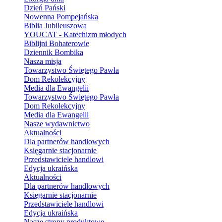
Dzień Pański
Nowenna Pompejańska
Biblia Jubileuszowa
YOUCAT - Katechizm młodych
Biblijni Bohaterowie
Dziennik Bombika
Nasza misja
Towarzystwo Świętego Pawła
Dom Rekolekcyjny
Media dla Ewangelii
Towarzystwo Świętego Pawła
Dom Rekolekcyjny
Media dla Ewangelii
Nasze wydawnictwo
Aktualności
Dla partnerów handlowych
Księgarnie stacjonarnie
Przedstawiciele handlowi
Edycja ukraińska
Aktualności
Dla partnerów handlowych
Księgarnie stacjonarnie
Przedstawiciele handlowi
Edycja ukraińska
Nasze strony produktowe