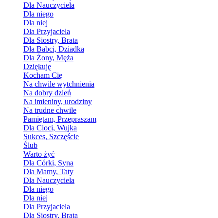
Dla Nauczyciela
Dla niego
Dla niej
Dla Przyjaciela
Dla Siostry, Brata
Dla Babci, Dziadka
Dla Żony, Męża
Dziękuję
Kocham Cię
Na chwile wytchnienia
Na dobry dzień
Na imieniny, urodziny
Na trudne chwile
Pamiętam, Przepraszam
Dla Cioci, Wujka
Sukces, Szczęście
Ślub
Warto żyć
Dla Córki, Syna
Dla Mamy, Taty
Dla Nauczyciela
Dla niego
Dla niej
Dla Przyjaciela
Dla Siostry, Brata