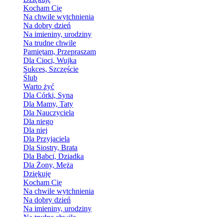
Kocham Cię
Na chwile wytchnienia
Na dobry dzień
Na imieniny, urodziny
Na trudne chwile
Pamiętam, Przepraszam
Dla Cioci, Wujka
Sukces, Szczęście
Ślub
Warto żyć
Dla Córki, Syna
Dla Mamy, Taty
Dla Nauczyciela
Dla niego
Dla niej
Dla Przyjaciela
Dla Siostry, Brata
Dla Babci, Dziadka
Dla Żony, Męża
Dziękuję
Kocham Cię
Na chwile wytchnienia
Na dobry dzień
Na imieniny, urodziny