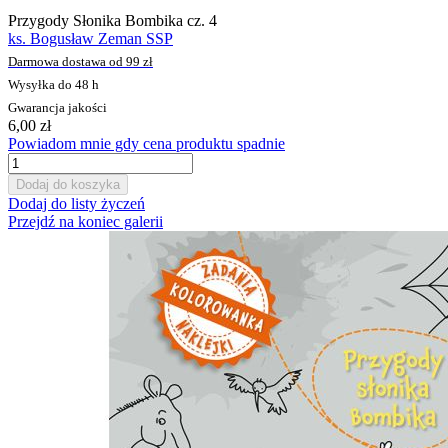
Przygody Słonika Bombika cz. 4
ks. Bogusław Zeman SSP
Darmowa dostawa od 99 zł
Wysyłka do 48 h
Gwarancja jakości
6,00 zł
Powiadom mnie gdy cena produktu spadnie
Dodaj do koszyka
Dodaj do listy życzeń
Przejdź na koniec galerii