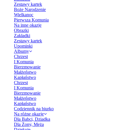
Zestawy kartek
Boże Narodzenie
Wielkanoc
Pierwsza Komunia
Na inne okazje
Obrazki
Zakładki
Zestawy kartek
Upominki
Albumy
Chrzest
I Komunia
Bierzmowanie
Małżeństwo
Kapłaństwo
Chrzest
I Komunia
Bierzmowanie
Małżeństwo
Kapłaństwo
Codziennik na biurko
Na różne okazje
Dla Babci, Dziadka
Dla Żony, Męża
Dziękuję