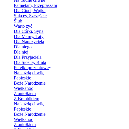
Na trudne chwile
Pamiętam, Przepraszam
Dla Cioci, Wujka
Sukces, Szczęście
Ślub
Warto żyć
Dla Córki, Syna
Dla Mamy, Taty
Dla Nauczyciela
Dla niego
Dla niej
Dla Przyjaciela
Dla Siostry, Brata
Perełki prezentowe
Na każdą chwilę
Papieskie
Boże Narodzenie
Wielkanoc
Z aniołkiem
Z Bombikiem
Na każdą chwilę
Papieskie
Boże Narodzenie
Wielkanoc
Z aniołkiem