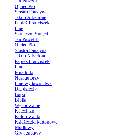
Jan Paweł II
Ojciec Pio
Siostra Faustyna
Jakub Alberione
Papież Franciszek
Inne
Skuteczni Święci
Jan Paweł II
Ojciec Pio
Siostra Faustyna
Jakub Alberione
Papież Franciszek
Inne
Poradniki
Nasi autorzy
Inne wydawnictwa
Dla dzieci
Bajki
Biblia
Wychowanie
Katechizm
Kolorowanki
Książeczki kartonowe
Modlitwy
Gry i zabawy