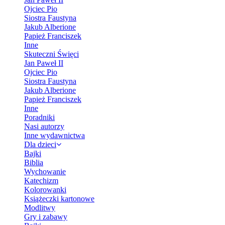
Ojciec Pio
Siostra Faustyna
Jakub Alberione
Papież Franciszek
Inne
Skuteczni Święci
Jan Paweł II
Ojciec Pio
Siostra Faustyna
Jakub Alberione
Papież Franciszek
Inne
Poradniki
Nasi autorzy
Inne wydawnictwa
Dla dzieci
Bajki
Biblia
Wychowanie
Katechizm
Kolorowanki
Książeczki kartonowe
Modlitwy
Gry i zabawy