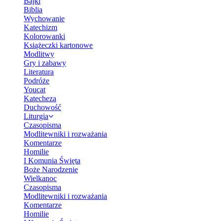
Bajki
Biblia
Wychowanie
Katechizm
Kolorowanki
Książeczki kartonowe
Modlitwy
Gry i zabawy
Literatura
Podróże
Youcat
Katecheza
Duchowość
Liturgia
Czasopisma
Modlitewniki i rozważania
Komentarze
Homilie
I Komunia Święta
Boże Narodzenie
Wielkanoc
Czasopisma
Modlitewniki i rozważania
Komentarze
Homilie