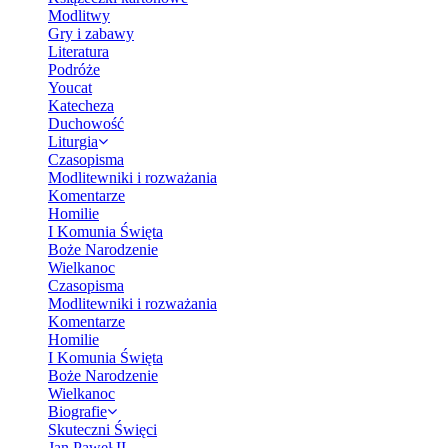
Modlitwy
Gry i zabawy
Literatura
Podróże
Youcat
Katecheza
Duchowość
Liturgia
Czasopisma
Modlitewniki i rozważania
Komentarze
Homilie
I Komunia Święta
Boże Narodzenie
Wielkanoc
Czasopisma
Modlitewniki i rozważania
Komentarze
Homilie
I Komunia Święta
Boże Narodzenie
Wielkanoc
Biografie
Skuteczni Święci
Jan Paweł II