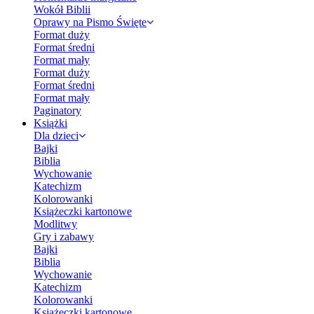
Wokół Biblii
Oprawy na Pismo Święte
Format duży
Format średni
Format mały
Format duży
Format średni
Format mały
Paginatory
Książki
Dla dzieci
Bajki
Biblia
Wychowanie
Katechizm
Kolorowanki
Książeczki kartonowe
Modlitwy
Gry i zabawy
Bajki
Biblia
Wychowanie
Katechizm
Kolorowanki
Książeczki kartonowe