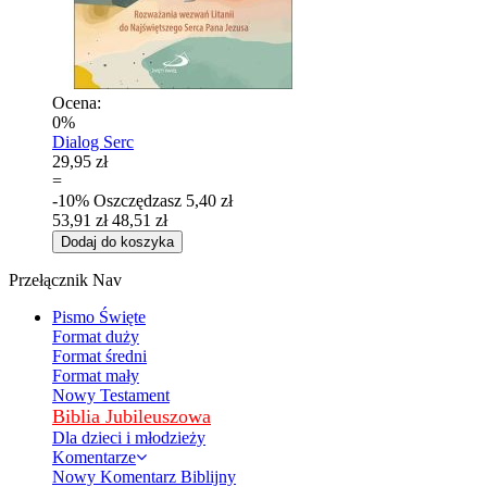
Ocena:
0%
Dialog Serc
29,95 zł
=
-10%
Oszczędzasz
5,40 zł
53,91 zł
48,51 zł
Dodaj do koszyka
Przełącznik Nav
Pismo Święte
Format duży
Format średni
Format mały
Nowy Testament
Biblia Jubileuszowa
Dla dzieci i młodzieży
Komentarze
Nowy Komentarz Biblijny