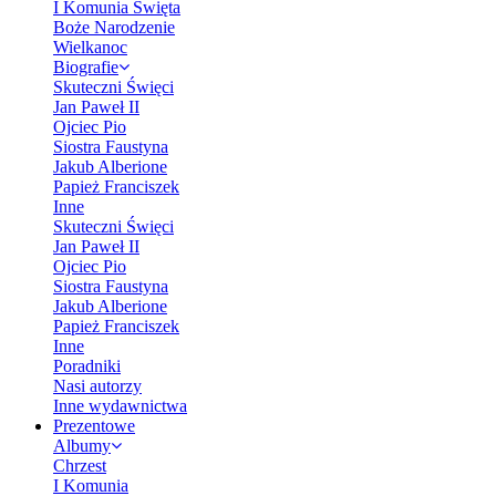
I Komunia Święta
Boże Narodzenie
Wielkanoc
Biografie
Skuteczni Święci
Jan Paweł II
Ojciec Pio
Siostra Faustyna
Jakub Alberione
Papież Franciszek
Inne
Skuteczni Święci
Jan Paweł II
Ojciec Pio
Siostra Faustyna
Jakub Alberione
Papież Franciszek
Inne
Poradniki
Nasi autorzy
Inne wydawnictwa
Prezentowe
Albumy
Chrzest
I Komunia