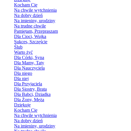
Kocham Cię
Na chwile wytchnienia
Na dobry dzień
Na imieniny, urodziny
Na trudne chwile
Pamiętam, Przepraszam
Dla Cioci, Wujka
Sukces, Szczęście
Ślub
Warto żyć
Dla Córki, Syna
Dla Mamy, Taty
Dla Nauczyciela
Dla niego
Dla niej
Dla Przyjaciela
Dla Siostry, Brata
Dla Babci, Dziadka
Dla Żony, Męża
Dziękuję
Kocham Cię
Na chwile wytchnienia
Na dobry dzień
Na imieniny, urodziny