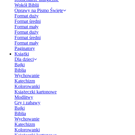
Wokół Biblii
Oprawy na Pismo Święte
Format duży
Format średni
Format mały
Format duży
Format średni
Format mały
Paginatory
Książki
Dla dzieci
Bajki
Biblia
Wychowanie
Katechizm
Kolorowanki
Książeczki kartonowe
Modlitwy
Gry i zabawy
Bajki
Biblia
Wychowanie
Katechizm
Kolorowanki