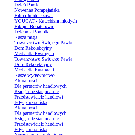
Dzień Pański
Nowenna Pompejańska
Biblia Jubileuszowa
YOUCAT - Katechizm młodych
Biblijni Bohaterowie
Dziennik Bombika
Nasza misja
Towarzystwo Świętego Pawła
Dom Rekolekcyjny
Media dla Ewangelii
Towarzystwo Świętego Pawła
Dom Rekolekcyjny
Media dla Ewangelii
Nasze wydawnictwo
Aktualności
Dla partnerów handlowych
Księgarnie stacjonarnie
Przedstawiciele handlowi
Edycja ukraińska
Aktualności
Dla partnerów handlowych
Księgarnie stacjonarnie
Przedstawiciele handlowi
Edycja ukraińska
Nasze strony produktowe