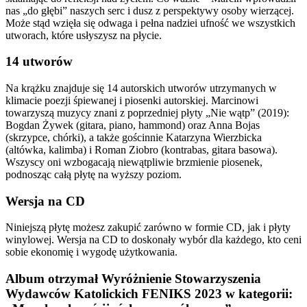
nas „do głębi” naszych serc i dusz z perspektywy osoby wierzącej.
Może stąd wzięła się odwaga i pełna nadziei ufność we wszystkich
utworach, które usłyszysz na płycie.
14 utworów
Na krążku znajduje się 14 autorskich utworów utrzymanych w
klimacie poezji śpiewanej i piosenki autorskiej. Marcinowi
towarzyszą muzycy znani z poprzedniej płyty „Nie wątp” (2019):
Bogdan Żywek (gitara, piano, hammond) oraz Anna Bojas
(skrzypce, chórki), a także gościnnie Katarzyna Wierzbicka
(altówka, kalimba) i Roman Ziobro (kontrabas, gitara basowa).
Wszyscy oni wzbogacają niewątpliwie brzmienie piosenek,
podnosząc całą płytę na wyższy poziom.
Wersja na CD
Niniejszą płytę możesz zakupić zarówno w formie CD, jak i płyty
winylowej. Wersja na CD to doskonały wybór dla każdego, kto ceni
sobie ekonomię i wygodę użytkowania.
Album otrzymał Wyróżnienie Stowarzyszenia
Wydawców Katolickich FENIKS 2023 w kategorii: