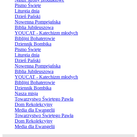
Pismo Święte
Liturgia dnia
Dzień Pański
Nowenna Pompejańska
Biblia Jubileuszowa
YOUCAT - Katechizm młodych
Biblijni Bohaterowie
Dziennik Bombika
Pismo Święte
Liturgia dnia
Dzień Pański
Nowenna Pompejańska
Biblia Jubileuszowa
YOUCAT - Katechizm młodych
Biblijni Bohaterowie
Dziennik Bombika
Nasza misja
Towarzystwo Świętego Pawła
Dom Rekolekcyjny
Media dla Ewangelii
Towarzystwo Świętego Pawła
Dom Rekolekcyjny
Media dla Ewangelii