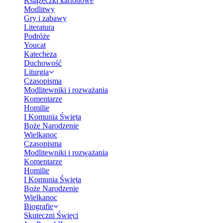
Książeczki kartonowe
Modlitwy
Gry i zabawy
Literatura
Podróże
Youcat
Katecheza
Duchowość
Liturgia
Czasopisma
Modlitewniki i rozważania
Komentarze
Homilie
I Komunia Święta
Boże Narodzenie
Wielkanoc
Czasopisma
Modlitewniki i rozważania
Komentarze
Homilie
I Komunia Święta
Boże Narodzenie
Wielkanoc
Biografie
Skuteczni Święci