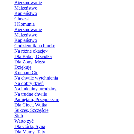
Bierzmowanie
Małżeństwo
Kapłaństwo
Chrzest
I Komunia
Bierzmowanie
Małżeństwo
Kapłaństwo
Codziennik na biurko
Na różne okazje
Dla Babci, Dziadka
Dla Żony, Męża
Dziękuję
Kocham Cię
Na chwile wytchnienia
Na dobry dzień
Na imieniny, urodziny
Na trudne chwile
Pamiętam, Przepraszam
Dla Cioci, Wujka
Sukces, Szczęście
Ślub
Warto żyć
Dla Córki, Syna
Dla Mamy, Taty