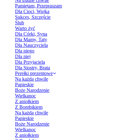
Na trudne chwile
Pamiętam, Przepraszam
Dla Cioci, Wujka
Sukces, Szczęście
Ślub
Warto żyć
Dla Córki, Syna
Dla Mamy, Taty
Dla Nauczyciela
Dla niego
Dla niej
Dla Przyjaciela
Dla Siostry, Brata
Perełki prezentowe
Na każdą chwilę
Papieskie
Boże Narodzenie
Wielkanoc
Z aniołkiem
Z Bombikiem
Na każdą chwilę
Papieskie
Boże Narodzenie
Wielkanoc
Z aniołkiem