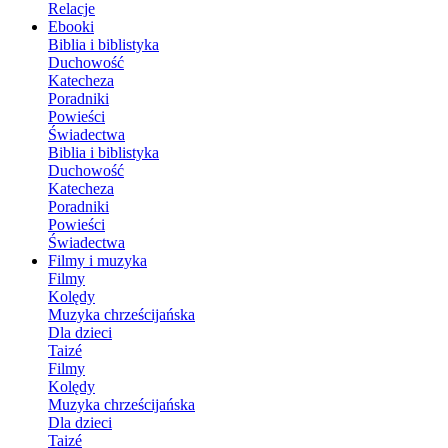
Relacje
Ebooki
Biblia i biblistyka
Duchowość
Katecheza
Poradniki
Powieści
Świadectwa
Biblia i biblistyka
Duchowość
Katecheza
Poradniki
Powieści
Świadectwa
Filmy i muzyka
Filmy
Kolędy
Muzyka chrześcijańska
Dla dzieci
Taizé
Filmy
Kolędy
Muzyka chrześcijańska
Dla dzieci
Taizé