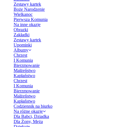
Zestawy kartek
Boże Narodzenie
Wielkanoc
Pierwsza Komunia
Na inne okazje
Obrazki
Zakładki
Zestawy kartek
Upominki
Albumy
Chrzest
I Komunia
Bierzmowanie
Małżeństwo
Kapłaństwo
Chrzest
I Komunia
Bierzmowanie
Małżeństwo
Kapłaństwo
Codziennik na biurko
Na różne okazje
Dla Babci, Dziadka
Dla Żony, Męża
Dziękuję