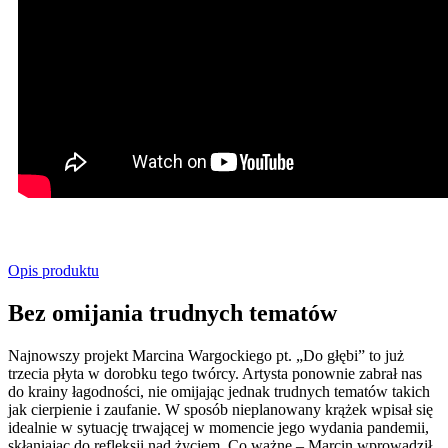
Opis produktu
Bez omijania trudnych tematów
Najnowszy projekt Marcina Wargockiego pt. „Do głębi” to już
trzecia płyta w dorobku tego twórcy. Artysta ponownie zabrał nas
do krainy łagodności, nie omijając jednak trudnych tematów takich
jak cierpienie i zaufanie. W sposób nieplanowany krążek wpisał się
idealnie w sytuację trwającej w momencie jego wydania pandemii,
skłaniając do refleksji nad życiem. Co ważne – Marcin wprowadził