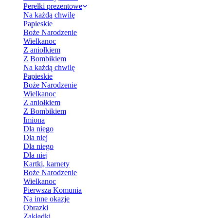
Perełki prezentowe
Na każdą chwilę
Papieskie
Boże Narodzenie
Wielkanoc
Z aniołkiem
Z Bombikiem
Na każdą chwilę
Papieskie
Boże Narodzenie
Wielkanoc
Z aniołkiem
Z Bombikiem
Imiona
Dla niego
Dla niej
Dla niego
Dla niej
Kartki, karnety
Boże Narodzenie
Wielkanoc
Pierwsza Komunia
Na inne okazje
Obrazki
Zakładki