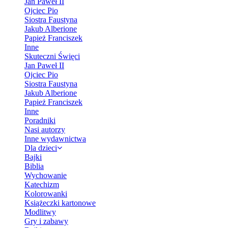
Jan Paweł II
Ojciec Pio
Siostra Faustyna
Jakub Alberione
Papież Franciszek
Inne
Skuteczni Święci
Jan Paweł II
Ojciec Pio
Siostra Faustyna
Jakub Alberione
Papież Franciszek
Inne
Poradniki
Nasi autorzy
Inne wydawnictwa
Dla dzieci
Bajki
Biblia
Wychowanie
Katechizm
Kolorowanki
Książeczki kartonowe
Modlitwy
Gry i zabawy