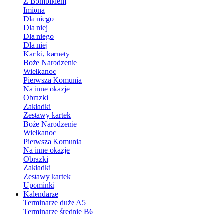
Z Bombikiem
Imiona
Dla niego
Dla niej
Dla niego
Dla niej
Kartki, karnety
Boże Narodzenie
Wielkanoc
Pierwsza Komunia
Na inne okazje
Obrazki
Zakładki
Zestawy kartek
Boże Narodzenie
Wielkanoc
Pierwsza Komunia
Na inne okazje
Obrazki
Zakładki
Zestawy kartek
Upominki
Kalendarze
Terminarze duże A5
Terminarze średnie B6