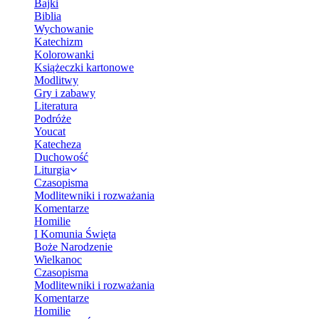
Bajki
Biblia
Wychowanie
Katechizm
Kolorowanki
Książeczki kartonowe
Modlitwy
Gry i zabawy
Literatura
Podróże
Youcat
Katecheza
Duchowość
Liturgia
Czasopisma
Modlitewniki i rozważania
Komentarze
Homilie
I Komunia Święta
Boże Narodzenie
Wielkanoc
Czasopisma
Modlitewniki i rozważania
Komentarze
Homilie