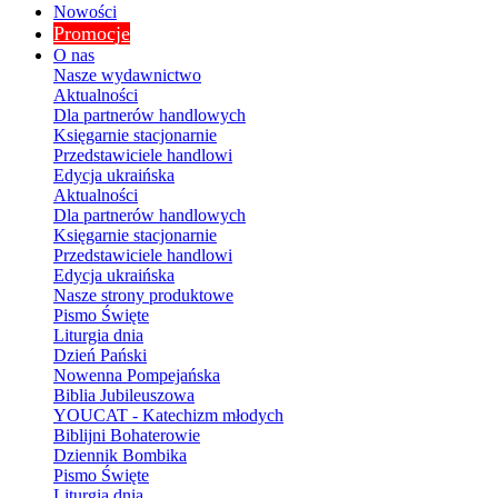
Nowości
Promocje
O nas
Nasze wydawnictwo
Aktualności
Dla partnerów handlowych
Księgarnie stacjonarnie
Przedstawiciele handlowi
Edycja ukraińska
Aktualności
Dla partnerów handlowych
Księgarnie stacjonarnie
Przedstawiciele handlowi
Edycja ukraińska
Nasze strony produktowe
Pismo Święte
Liturgia dnia
Dzień Pański
Nowenna Pompejańska
Biblia Jubileuszowa
YOUCAT - Katechizm młodych
Biblijni Bohaterowie
Dziennik Bombika
Pismo Święte
Liturgia dnia