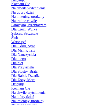
Kocham Cię
Na chwile wytchnienia
Na dobry dzień
Na imieniny, urodziny
Na trudne chwile
Pamiętam, Przepraszam
Dla Cioci, Wujka
Sukces, Szczęście
Ślub
Warto żyć
Dla Córki, Syna
Dla Mamy, Taty
Dla Nauczyciela
Dla niego
Dla niej
Dla Przyjaciela
Dla Siostry, Brata
Dla Babci, Dziadka
Dla Żony, Męża
Dziękuję
Kocham Cię
Na chwile wytchnienia
Na dobry dzień
Na imieniny, urodziny