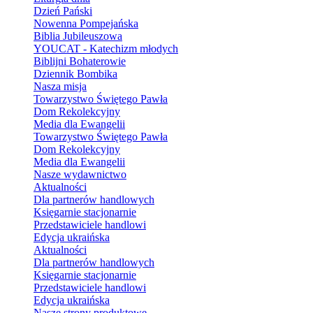
Dzień Pański
Nowenna Pompejańska
Biblia Jubileuszowa
YOUCAT - Katechizm młodych
Biblijni Bohaterowie
Dziennik Bombika
Nasza misja
Towarzystwo Świętego Pawła
Dom Rekolekcyjny
Media dla Ewangelii
Towarzystwo Świętego Pawła
Dom Rekolekcyjny
Media dla Ewangelii
Nasze wydawnictwo
Aktualności
Dla partnerów handlowych
Księgarnie stacjonarnie
Przedstawiciele handlowi
Edycja ukraińska
Aktualności
Dla partnerów handlowych
Księgarnie stacjonarnie
Przedstawiciele handlowi
Edycja ukraińska
Nasze strony produktowe