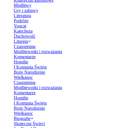
Książeczki kartonowe
Modlitwy
Gry i zabawy
Literatura
Podróże
Youcat
Katecheza
Duchowość
Liturgia
Czasopisma
Modlitewniki i rozważania
Komentarze
Homilie
I Komunia Święta
Boże Narodzenie
Wielkanoc
Czasopisma
Modlitewniki i rozważania
Komentarze
Homilie
I Komunia Święta
Boże Narodzenie
Wielkanoc
Biografie
Skuteczni Święci