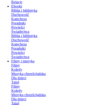
Relacje
Ebooki
Biblia i biblistyka
Duchowość
Katecheza
Poradniki
Powieści
Świadectwa
Biblia i biblistyka
Duchowość
Katecheza
Poradniki
Powieści
Świadectwa
Filmy i muzyka
Filmy
Kolędy
Muzyka chrześcijańska
Dla dzieci
Taizé
Filmy
Kolędy
Muzyka chrześcijańska
Dla dzieci
Taizé