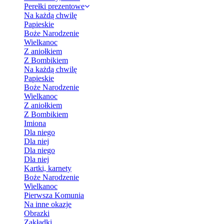
Perełki prezentowe
Na każdą chwilę
Papieskie
Boże Narodzenie
Wielkanoc
Z aniołkiem
Z Bombikiem
Na każdą chwilę
Papieskie
Boże Narodzenie
Wielkanoc
Z aniołkiem
Z Bombikiem
Imiona
Dla niego
Dla niej
Dla niego
Dla niej
Kartki, karnety
Boże Narodzenie
Wielkanoc
Pierwsza Komunia
Na inne okazje
Obrazki
Zakładki