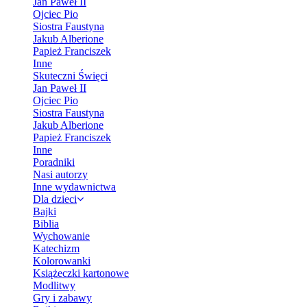
Jan Paweł II
Ojciec Pio
Siostra Faustyna
Jakub Alberione
Papież Franciszek
Inne
Skuteczni Święci
Jan Paweł II
Ojciec Pio
Siostra Faustyna
Jakub Alberione
Papież Franciszek
Inne
Poradniki
Nasi autorzy
Inne wydawnictwa
Dla dzieci
Bajki
Biblia
Wychowanie
Katechizm
Kolorowanki
Książeczki kartonowe
Modlitwy
Gry i zabawy