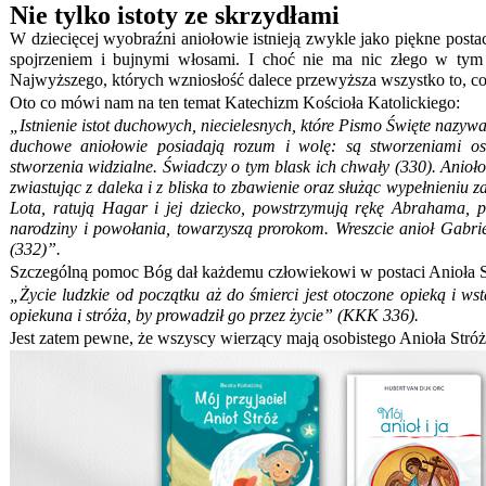
Nie tylko istoty ze skrzydłami
W dziecięcej wyobraźni aniołowie istnieją zwykle jako piękne post
spojrzeniem i bujnymi włosami. I choć nie ma nic złego w tym 
Najwyższego, których wzniosłość dalece przewyższa wszystko to, c
Oto co mówi nam na ten temat Katechizm Kościoła Katolickiego:
„Istnienie istot duchowych, niecielesnych, które Pismo Święte nazyw
duchowe aniołowie posiadają rozum i wolę: są stworzeniami oso
stworzenia widzialne. Świadczy o tym blask ich chwały (330). Aniołow
zwiastując z daleka i z bliska to zbawienie oraz służąc wypełnieniu 
Lota, ratują Hagar i jej dziecko, powstrzymują rękę Abrahama, 
narodziny i powołania, towarzyszą prorokom. Wreszcie anioł Gabri
(332)”.
Szczególną pomoc Bóg dał każdemu człowiekowi w postaci Anioła St
„Życie ludzkie od początku aż do śmierci jest otoczone opieką i 
opiekuna i stróża, by prowadził go przez życie” (KKK 336).
Jest zatem pewne, że wszyscy wierzący mają osobistego Anioła Stróż