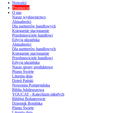
Nowości
Promocje
O nas
Nasze wydawnictwo
Aktualności
Dla partnerów handlowych
Księgarnie stacjonarnie
Przedstawiciele handlowi
Edycja ukraińska
Aktualności
Dla partnerów handlowych
Księgarnie stacjonarnie
Przedstawiciele handlowi
Edycja ukraińska
Nasze strony produktowe
Pismo Święte
Liturgia dnia
Dzień Pański
Nowenna Pompejańska
Biblia Jubileuszowa
YOUCAT - Katechizm młodych
Biblijni Bohaterowie
Dziennik Bombika
Pismo Święte
Liturgia dnia