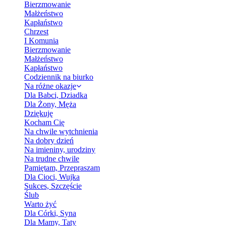
Bierzmowanie
Małżeństwo
Kapłaństwo
Chrzest
I Komunia
Bierzmowanie
Małżeństwo
Kapłaństwo
Codziennik na biurko
Na różne okazje
Dla Babci, Dziadka
Dla Żony, Męża
Dziękuję
Kocham Cię
Na chwile wytchnienia
Na dobry dzień
Na imieniny, urodziny
Na trudne chwile
Pamiętam, Przepraszam
Dla Cioci, Wujka
Sukces, Szczęście
Ślub
Warto żyć
Dla Córki, Syna
Dla Mamy, Taty