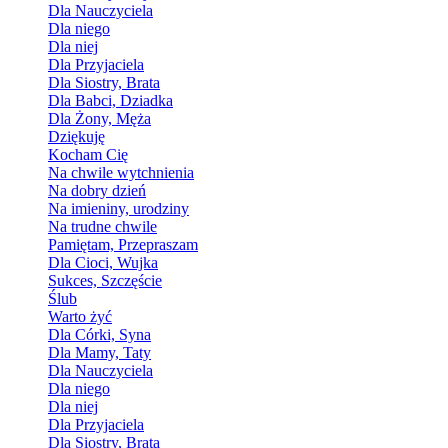
Dla Nauczyciela
Dla niego
Dla niej
Dla Przyjaciela
Dla Siostry, Brata
Dla Babci, Dziadka
Dla Żony, Męża
Dziękuję
Kocham Cię
Na chwile wytchnienia
Na dobry dzień
Na imieniny, urodziny
Na trudne chwile
Pamiętam, Przepraszam
Dla Cioci, Wujka
Sukces, Szczęście
Ślub
Warto żyć
Dla Córki, Syna
Dla Mamy, Taty
Dla Nauczyciela
Dla niego
Dla niej
Dla Przyjaciela
Dla Siostry, Brata