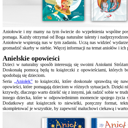
Aniołowie i my mamy na tym świecie do wypełnienia wspólne posł
pomaga. Każdy otrzymał od Boga naturalne talenty i nadprzyrodzone
Aniołowie wspierają nas w tym zadaniu. Uczą nas widzieć wydarze
gromadzić skarby w niebie. Więcej informacji na temat aniołów i ich
Anielskie opowieści
Dzieci w naturalny sposób interesują się swoimi Aniołami Stróżami
Doskonałą pomocą będą tu książeczki z opowieściami, których bo
spodobają się dzieciom.
Seria
„Aniołek”
to książeczki, które doskonale sprawdzą się naw
opowieści, które pomagają dzieciom w różnych sytuacjach. Dzięki nim
krzywdy, dlaczego warto dzielić się z innymi, jak radzić sobie w tru
innego dziecka, które w odpowiedmimm momencie spojego życia spo
Dodatkowy atut książeczek to niewielki, poręczny format, tek
skompletować je wszystkie, by zapewnić maluchowi ciekawą i wartoś