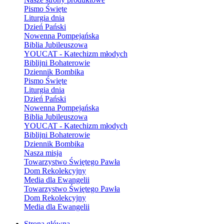
Pismo Święte
Liturgia dnia
Dzień Pański
Nowenna Pompejańska
Biblia Jubileuszowa
YOUCAT - Katechizm młodych
Biblijni Bohaterowie
Dziennik Bombika
Pismo Święte
Liturgia dnia
Dzień Pański
Nowenna Pompejańska
Biblia Jubileuszowa
YOUCAT - Katechizm młodych
Biblijni Bohaterowie
Dziennik Bombika
Nasza misja
Towarzystwo Świętego Pawła
Dom Rekolekcyjny
Media dla Ewangelii
Towarzystwo Świętego Pawła
Dom Rekolekcyjny
Media dla Ewangelii
Strona główna