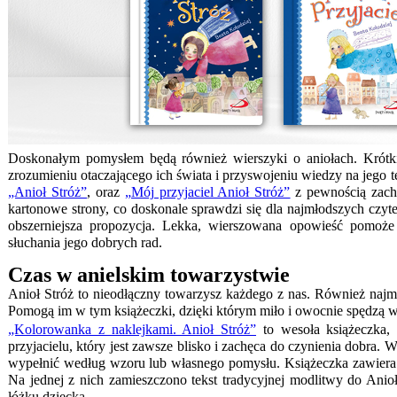
Doskonałym pomysłem będą również wierszyki o aniołach. Kró
zrozumieniu otaczającego ich świata i przyswojeniu wiedzy na jego t
„Anioł Stróż”
, oraz
„Mój przyjaciel Anioł Stróż”
z pewnością zachw
kartonowe strony, co doskonale sprawdzi się dla najmłodszych czyt
obszerniejsza propozycja. Lekka, wierszowana opowieść pomoże 
słuchania jego dobrych rad.
Czas w anielskim towarzystwie
Anioł Stróż to nieodłączny towarzysz każdego z nas. Również naj
Pomogą im w tym książeczki, dzięki którym miło i owocnie spędzą w
„Kolorowanka z naklejkami. Anioł Stróż”
to wesoła książeczka,
przyjacielu, który jest zawsze blisko i zachęca do czynienia dobra. 
wypełnić według wzoru lub własnego pomysłu. Książeczka zawiera r
Na jednej z nich zamieszczono tekst tradycyjnej modlitwy do Anio
łóżku dziecka.