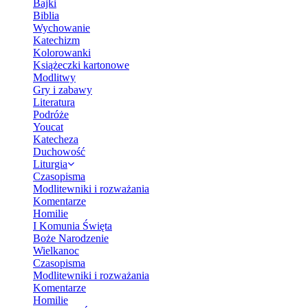
Bajki
Biblia
Wychowanie
Katechizm
Kolorowanki
Książeczki kartonowe
Modlitwy
Gry i zabawy
Literatura
Podróże
Youcat
Katecheza
Duchowość
Liturgia
Czasopisma
Modlitewniki i rozważania
Komentarze
Homilie
I Komunia Święta
Boże Narodzenie
Wielkanoc
Czasopisma
Modlitewniki i rozważania
Komentarze
Homilie