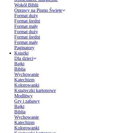
Wokół Biblii
Oprawy na Pismo Święte
Format duży
Format średni
Format mały
Format duży
Format średni
Format mały
Paginatory
Książki
Dla dzieci
Bajki
Biblia
Wychowanie
Katechizm
Kolorowanki
Książeczki kartonowe
Modlitwy
Gry i zabawy
Bajki
Biblia
Wychowanie
Katechizm
Kolorowanki