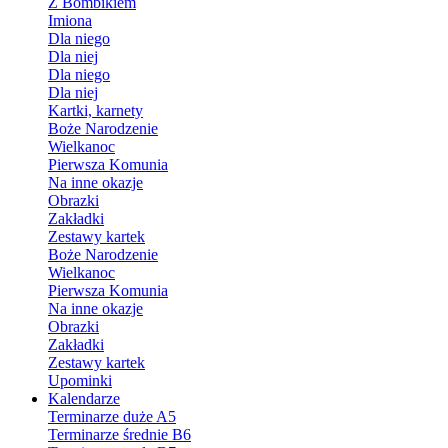
Z Bombikiem
Imiona
Dla niego
Dla niej
Dla niego
Dla niej
Kartki, karnety
Boże Narodzenie
Wielkanoc
Pierwsza Komunia
Na inne okazje
Obrazki
Zakładki
Zestawy kartek
Boże Narodzenie
Wielkanoc
Pierwsza Komunia
Na inne okazje
Obrazki
Zakładki
Zestawy kartek
Upominki
Kalendarze
Terminarze duże A5
Terminarze średnie B6