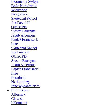
I Komunia Święta
Boże Narodzenie
Wielkanoc
Biografie
Skuteczni Święci
Jan Paweł II
Ojciec Pio
Siostra Faustyna
Jakub Alberione
Papież Franciszek
Inne
Skuteczni Święci
Jan Paweł II
Ojciec Pio
Siostra Faustyna
Jakub Alberione
Papież Franciszek
Inne
Poradniki
Nasi autorzy
Inne wydawnictwa
Prezentowe
Albumy
Chrzest
I Komunia