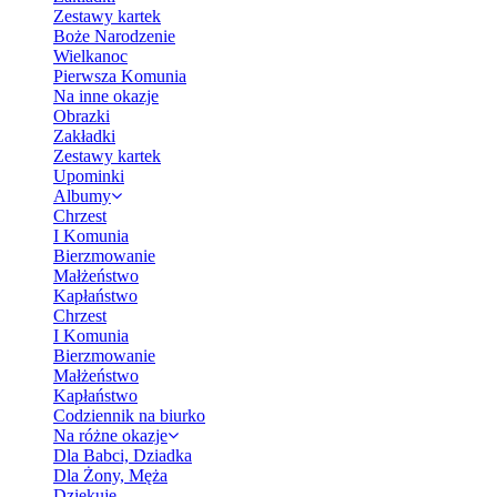
Zestawy kartek
Boże Narodzenie
Wielkanoc
Pierwsza Komunia
Na inne okazje
Obrazki
Zakładki
Zestawy kartek
Upominki
Albumy
Chrzest
I Komunia
Bierzmowanie
Małżeństwo
Kapłaństwo
Chrzest
I Komunia
Bierzmowanie
Małżeństwo
Kapłaństwo
Codziennik na biurko
Na różne okazje
Dla Babci, Dziadka
Dla Żony, Męża
Dziękuję