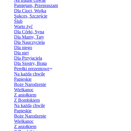
Na trudne chwile
Pamiętam, Przepraszam
Dla Cioci, Wujka
Sukces, Szczęście
Ślub
Warto żyć
Dla Córki, Syna
Dla Mamy, Taty
Dla Nauczyciela
Dla niego
Dla niej
Dla Przyjaciela
Dla Siostry, Brata
Perełki prezentowe
Na każdą chwilę
Papieskie
Boże Narodzenie
Wielkanoc
Z aniołkiem
Z Bombikiem
Na każdą chwilę
Papieskie
Boże Narodzenie
Wielkanoc
Z aniołkiem