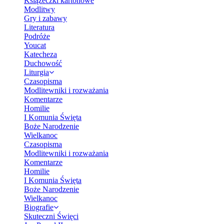
Książeczki kartonowe
Modlitwy
Gry i zabawy
Literatura
Podróże
Youcat
Katecheza
Duchowość
Liturgia
Czasopisma
Modlitewniki i rozważania
Komentarze
Homilie
I Komunia Święta
Boże Narodzenie
Wielkanoc
Czasopisma
Modlitewniki i rozważania
Komentarze
Homilie
I Komunia Święta
Boże Narodzenie
Wielkanoc
Biografie
Skuteczni Święci