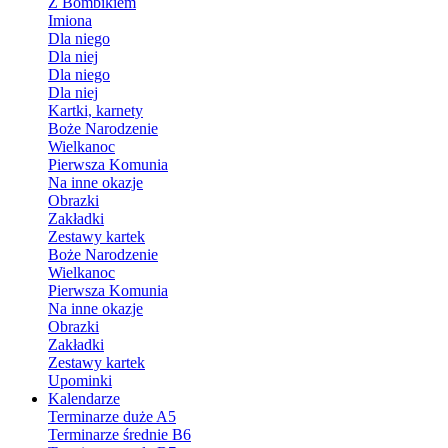
Z Bombikiem
Imiona
Dla niego
Dla niej
Dla niego
Dla niej
Kartki, karnety
Boże Narodzenie
Wielkanoc
Pierwsza Komunia
Na inne okazje
Obrazki
Zakładki
Zestawy kartek
Boże Narodzenie
Wielkanoc
Pierwsza Komunia
Na inne okazje
Obrazki
Zakładki
Zestawy kartek
Upominki
Kalendarze
Terminarze duże A5
Terminarze średnie B6