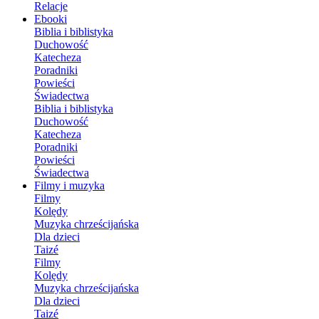
Relacje
Ebooki
Biblia i biblistyka
Duchowość
Katecheza
Poradniki
Powieści
Świadectwa
Biblia i biblistyka
Duchowość
Katecheza
Poradniki
Powieści
Świadectwa
Filmy i muzyka
Filmy
Kolędy
Muzyka chrześcijańska
Dla dzieci
Taizé
Filmy
Kolędy
Muzyka chrześcijańska
Dla dzieci
Taizé