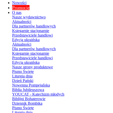
Nowości
Promocje
O nas
Nasze wydawnictwo
Aktualności
Dla partnerów handlowych
Księgarnie stacjonarnie
Przedstawiciele handlowi
Edycja ukraińska
Aktualności
Dla partnerów handlowych
Księgarnie stacjonarnie
Przedstawiciele handlowi
Edycja ukraińska
Nasze strony produktowe
Pismo Święte
Liturgia dnia
Dzień Pański
Nowenna Pompejańska
Biblia Jubileuszowa
YOUCAT - Katechizm młodych
Biblijni Bohaterowie
Dziennik Bombika
Pismo Święte
Liturgia dnia