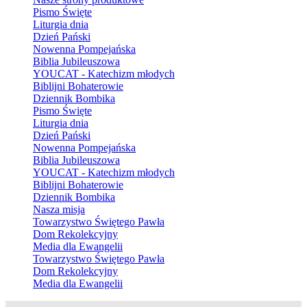
Pismo Święte
Liturgia dnia
Dzień Pański
Nowenna Pompejańska
Biblia Jubileuszowa
YOUCAT - Katechizm młodych
Biblijni Bohaterowie
Dziennik Bombika
Pismo Święte
Liturgia dnia
Dzień Pański
Nowenna Pompejańska
Biblia Jubileuszowa
YOUCAT - Katechizm młodych
Biblijni Bohaterowie
Dziennik Bombika
Nasza misja
Towarzystwo Świętego Pawła
Dom Rekolekcyjny
Media dla Ewangelii
Towarzystwo Świętego Pawła
Dom Rekolekcyjny
Media dla Ewangelii