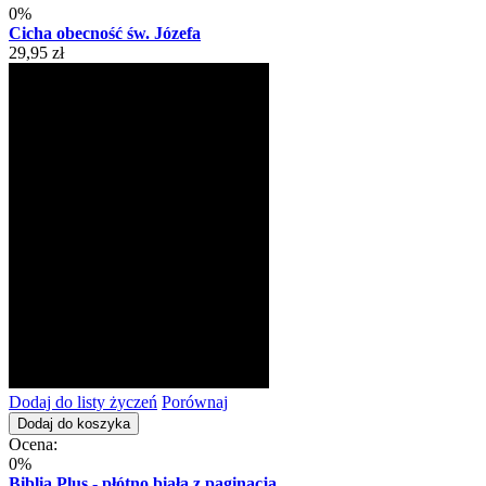
0%
Cicha obecność św. Józefa
29,95 zł
Dodaj do listy życzeń
Porównaj
Dodaj do koszyka
Ocena:
0%
Biblia Plus - płótno biała z paginacją