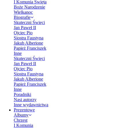
I Komunia Święta
Boże Narodzenie
Wielkanoc
Biografie
Skuteczni Święci
Jan Paweł II
Ojciec Pio
Siostra Faustyna
Jakub Alberione
Papież Franciszek
Inne
Skuteczni Święci
Jan Paweł II
Ojciec Pio
Siostra Faustyna
Jakub Alberione
Papież Franciszek
Inne
Poradniki
Nasi autorzy
Inne wydawnictwa
Prezentowe
Albumy
Chrzest
I Komunia