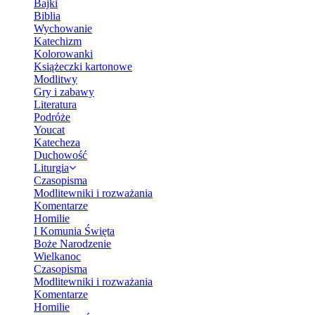
Bajki
Biblia
Wychowanie
Katechizm
Kolorowanki
Książeczki kartonowe
Modlitwy
Gry i zabawy
Literatura
Podróże
Youcat
Katecheza
Duchowość
Liturgia
Czasopisma
Modlitewniki i rozważania
Komentarze
Homilie
I Komunia Święta
Boże Narodzenie
Wielkanoc
Czasopisma
Modlitewniki i rozważania
Komentarze
Homilie