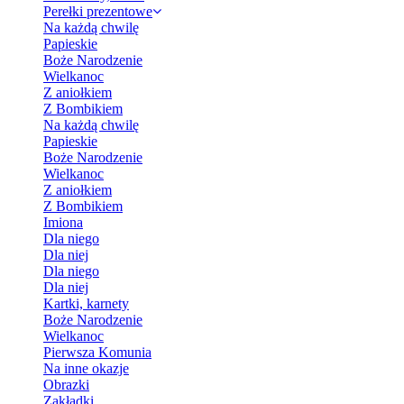
Perełki prezentowe
Na każdą chwilę
Papieskie
Boże Narodzenie
Wielkanoc
Z aniołkiem
Z Bombikiem
Na każdą chwilę
Papieskie
Boże Narodzenie
Wielkanoc
Z aniołkiem
Z Bombikiem
Imiona
Dla niego
Dla niej
Dla niego
Dla niej
Kartki, karnety
Boże Narodzenie
Wielkanoc
Pierwsza Komunia
Na inne okazje
Obrazki
Zakładki