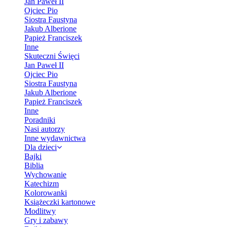
Jan Paweł II
Ojciec Pio
Siostra Faustyna
Jakub Alberione
Papież Franciszek
Inne
Skuteczni Święci
Jan Paweł II
Ojciec Pio
Siostra Faustyna
Jakub Alberione
Papież Franciszek
Inne
Poradniki
Nasi autorzy
Inne wydawnictwa
Dla dzieci
Bajki
Biblia
Wychowanie
Katechizm
Kolorowanki
Książeczki kartonowe
Modlitwy
Gry i zabawy