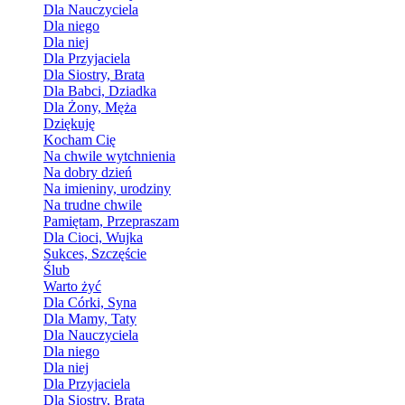
Dla Nauczyciela
Dla niego
Dla niej
Dla Przyjaciela
Dla Siostry, Brata
Dla Babci, Dziadka
Dla Żony, Męża
Dziękuję
Kocham Cię
Na chwile wytchnienia
Na dobry dzień
Na imieniny, urodziny
Na trudne chwile
Pamiętam, Przepraszam
Dla Cioci, Wujka
Sukces, Szczęście
Ślub
Warto żyć
Dla Córki, Syna
Dla Mamy, Taty
Dla Nauczyciela
Dla niego
Dla niej
Dla Przyjaciela
Dla Siostry, Brata