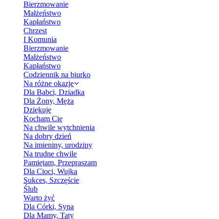
Bierzmowanie
Małżeństwo
Kapłaństwo
Chrzest
I Komunia
Bierzmowanie
Małżeństwo
Kapłaństwo
Codziennik na biurko
Na różne okazje
Dla Babci, Dziadka
Dla Żony, Męża
Dziękuję
Kocham Cię
Na chwile wytchnienia
Na dobry dzień
Na imieniny, urodziny
Na trudne chwile
Pamiętam, Przepraszam
Dla Cioci, Wujka
Sukces, Szczęście
Ślub
Warto żyć
Dla Córki, Syna
Dla Mamy, Taty