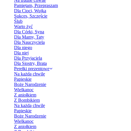
Na trudne chwile
Pamiętam, Przepraszam
Dla Cioci, Wujka
Sukces, Szczęście
Ślub
Warto żyć
Dla Córki, Syna
Dla Mamy, Taty
Dla Nauczyciela
Dla niego
Dla niej
Dla Przyjaciela
Dla Siostry, Brata
Perełki prezentowe
Na każdą chwilę
Papieskie
Boże Narodzenie
Wielkanoc
Z aniołkiem
Z Bombikiem
Na każdą chwilę
Papieskie
Boże Narodzenie
Wielkanoc
Z aniołkiem