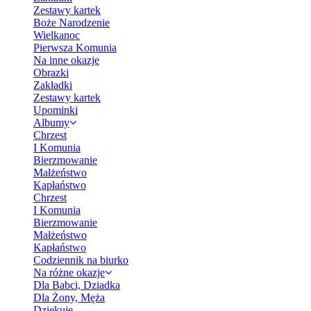
Zestawy kartek
Boże Narodzenie
Wielkanoc
Pierwsza Komunia
Na inne okazje
Obrazki
Zakładki
Zestawy kartek
Upominki
Albumy
Chrzest
I Komunia
Bierzmowanie
Małżeństwo
Kapłaństwo
Chrzest
I Komunia
Bierzmowanie
Małżeństwo
Kapłaństwo
Codziennik na biurko
Na różne okazje
Dla Babci, Dziadka
Dla Żony, Męża
Dziękuję