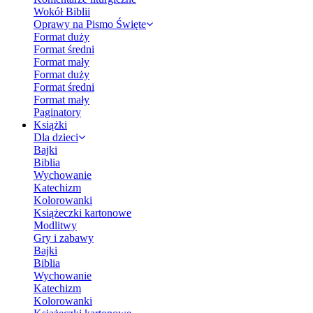
Wokół Biblii
Oprawy na Pismo Święte
Format duży
Format średni
Format mały
Format duży
Format średni
Format mały
Paginatory
Książki
Dla dzieci
Bajki
Biblia
Wychowanie
Katechizm
Kolorowanki
Książeczki kartonowe
Modlitwy
Gry i zabawy
Bajki
Biblia
Wychowanie
Katechizm
Kolorowanki