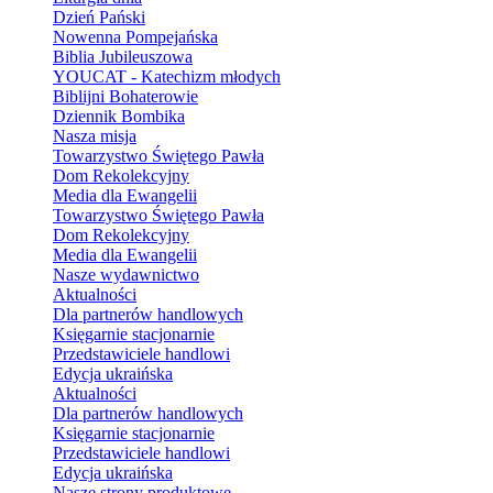
Dzień Pański
Nowenna Pompejańska
Biblia Jubileuszowa
YOUCAT - Katechizm młodych
Biblijni Bohaterowie
Dziennik Bombika
Nasza misja
Towarzystwo Świętego Pawła
Dom Rekolekcyjny
Media dla Ewangelii
Towarzystwo Świętego Pawła
Dom Rekolekcyjny
Media dla Ewangelii
Nasze wydawnictwo
Aktualności
Dla partnerów handlowych
Księgarnie stacjonarnie
Przedstawiciele handlowi
Edycja ukraińska
Aktualności
Dla partnerów handlowych
Księgarnie stacjonarnie
Przedstawiciele handlowi
Edycja ukraińska
Nasze strony produktowe