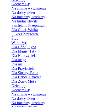
Kocham Cię
Na chwile wytchnienia
Na dobry dzień
Na imieniny, urodziny
Na trudne chwile
Pamiętam, Przepraszam
Dla Cioci, Wujka
Sukces, Szczęście
Ślub
Warto żyć
Dla Córki, Syna
Dla Mamy, Taty
Dla Nauczyciela
Dla niego
Dla niej
Dla Przyjaciela
Dla Siostry, Brata
Dla Babci, Dziadka
Dla Żony, Męża
Dziękuję
Kocham Cię
Na chwile wytchnienia
Na dobry dzień
Na imieniny, urodziny