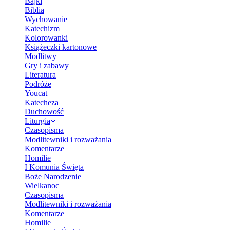
Bajki
Biblia
Wychowanie
Katechizm
Kolorowanki
Książeczki kartonowe
Modlitwy
Gry i zabawy
Literatura
Podróże
Youcat
Katecheza
Duchowość
Liturgia
Czasopisma
Modlitewniki i rozważania
Komentarze
Homilie
I Komunia Święta
Boże Narodzenie
Wielkanoc
Czasopisma
Modlitewniki i rozważania
Komentarze
Homilie