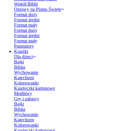
Wokół Biblii
Oprawy na Pismo Święte
Format duży
Format średni
Format mały
Format duży
Format średni
Format mały
Paginatory
Książki
Dla dzieci
Bajki
Biblia
Wychowanie
Katechizm
Kolorowanki
Książeczki kartonowe
Modlitwy
Gry i zabawy
Bajki
Biblia
Wychowanie
Katechizm
Kolorowanki
Książeczki kartonowe