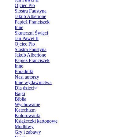
Ojciec Pio
Siostra Faustyna
Jakub Alberione
Papież Franciszek
Inne
Skuteczni Święci
Jan Paweł II
Ojciec Pio
Siostra Faustyna
Jakub Alberione
Papież Franciszek
Inne
Poradniki
Nasi autorzy
Inne wydawnictwa
Dla dzieci
Bajki
Biblia
Wychowanie
Katechizm
Kolorowanki
Książeczki kartonowe
Modlitwy
Gry i zabawy