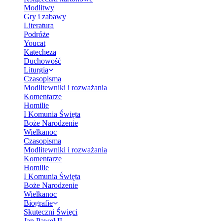
Modlitwy
Gry i zabawy
Literatura
Podróże
Youcat
Katecheza
Duchowość
Liturgia
Czasopisma
Modlitewniki i rozważania
Komentarze
Homilie
I Komunia Święta
Boże Narodzenie
Wielkanoc
Czasopisma
Modlitewniki i rozważania
Komentarze
Homilie
I Komunia Święta
Boże Narodzenie
Wielkanoc
Biografie
Skuteczni Święci
Jan Paweł II