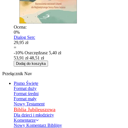
Ocena:
0%
Dialog Serc
29,95 zł
=
-10%
Oszczędzasz
5,40 zł
53,91 zł
48,51 zł
Dodaj do koszyka
Przełącznik Nav
Pismo Święte
Format duży
Format średni
Format mały
Nowy Testament
Biblia Jubileuszowa
Dla dzieci i młodzieży
Komentarze
Nowy Komentarz Biblijny