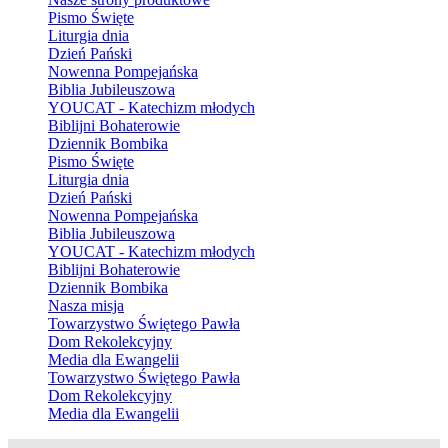
Pismo Święte
Liturgia dnia
Dzień Pański
Nowenna Pompejańska
Biblia Jubileuszowa
YOUCAT - Katechizm młodych
Biblijni Bohaterowie
Dziennik Bombika
Pismo Święte
Liturgia dnia
Dzień Pański
Nowenna Pompejańska
Biblia Jubileuszowa
YOUCAT - Katechizm młodych
Biblijni Bohaterowie
Dziennik Bombika
Nasza misja
Towarzystwo Świętego Pawła
Dom Rekolekcyjny
Media dla Ewangelii
Towarzystwo Świętego Pawła
Dom Rekolekcyjny
Media dla Ewangelii