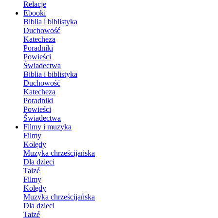
Relacje
Ebooki
Biblia i biblistyka
Duchowość
Katecheza
Poradniki
Powieści
Świadectwa
Biblia i biblistyka
Duchowość
Katecheza
Poradniki
Powieści
Świadectwa
Filmy i muzyka
Filmy
Kolędy
Muzyka chrześcijańska
Dla dzieci
Taizé
Filmy
Kolędy
Muzyka chrześcijańska
Dla dzieci
Taizé