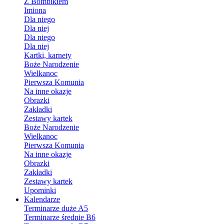
Z Bombikiem
Imiona
Dla niego
Dla niej
Dla niego
Dla niej
Kartki, karnety
Boże Narodzenie
Wielkanoc
Pierwsza Komunia
Na inne okazje
Obrazki
Zakładki
Zestawy kartek
Boże Narodzenie
Wielkanoc
Pierwsza Komunia
Na inne okazje
Obrazki
Zakładki
Zestawy kartek
Upominki
Kalendarze
Terminarze duże A5
Terminarze średnie B6