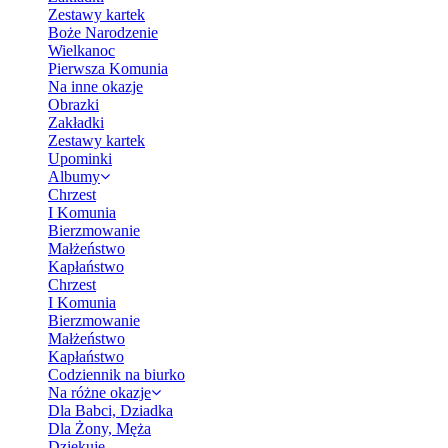
Zestawy kartek
Boże Narodzenie
Wielkanoc
Pierwsza Komunia
Na inne okazje
Obrazki
Zakładki
Zestawy kartek
Upominki
Albumy
Chrzest
I Komunia
Bierzmowanie
Małżeństwo
Kapłaństwo
Chrzest
I Komunia
Bierzmowanie
Małżeństwo
Kapłaństwo
Codziennik na biurko
Na różne okazje
Dla Babci, Dziadka
Dla Żony, Męża
Dziękuję