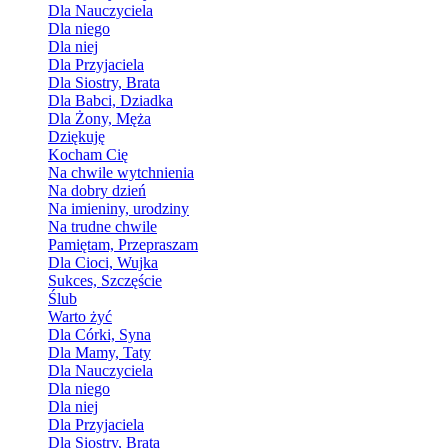
Dla Nauczyciela
Dla niego
Dla niej
Dla Przyjaciela
Dla Siostry, Brata
Dla Babci, Dziadka
Dla Żony, Męża
Dziękuję
Kocham Cię
Na chwile wytchnienia
Na dobry dzień
Na imieniny, urodziny
Na trudne chwile
Pamiętam, Przepraszam
Dla Cioci, Wujka
Sukces, Szczęście
Ślub
Warto żyć
Dla Córki, Syna
Dla Mamy, Taty
Dla Nauczyciela
Dla niego
Dla niej
Dla Przyjaciela
Dla Siostry, Brata