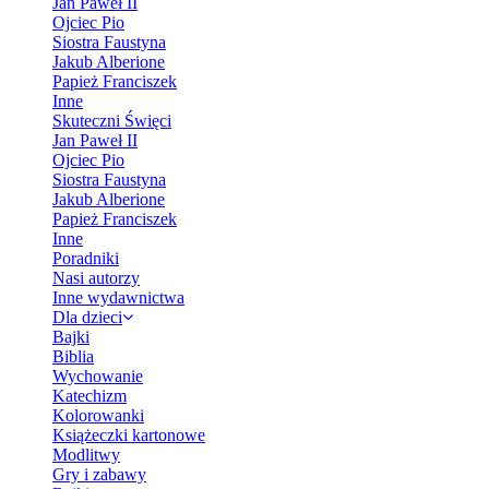
Jan Paweł II
Ojciec Pio
Siostra Faustyna
Jakub Alberione
Papież Franciszek
Inne
Skuteczni Święci
Jan Paweł II
Ojciec Pio
Siostra Faustyna
Jakub Alberione
Papież Franciszek
Inne
Poradniki
Nasi autorzy
Inne wydawnictwa
Dla dzieci
Bajki
Biblia
Wychowanie
Katechizm
Kolorowanki
Książeczki kartonowe
Modlitwy
Gry i zabawy