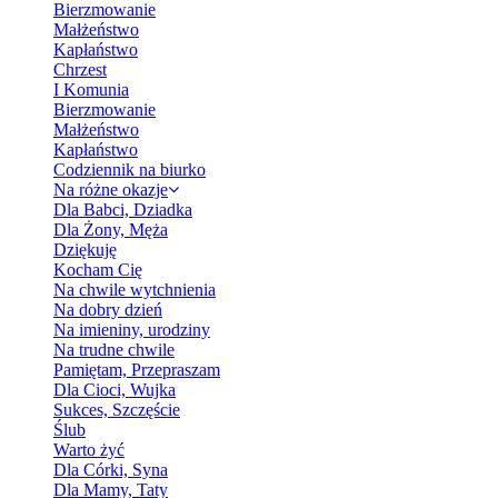
Bierzmowanie
Małżeństwo
Kapłaństwo
Chrzest
I Komunia
Bierzmowanie
Małżeństwo
Kapłaństwo
Codziennik na biurko
Na różne okazje
Dla Babci, Dziadka
Dla Żony, Męża
Dziękuję
Kocham Cię
Na chwile wytchnienia
Na dobry dzień
Na imieniny, urodziny
Na trudne chwile
Pamiętam, Przepraszam
Dla Cioci, Wujka
Sukces, Szczęście
Ślub
Warto żyć
Dla Córki, Syna
Dla Mamy, Taty