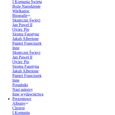
I Komunia Święta
Boże Narodzenie
Wielkanoc
Biografie
Skuteczni Święci
Jan Paweł II
Ojciec Pio
Siostra Faustyna
Jakub Alberione
Papież Franciszek
Inne
Skuteczni Święci
Jan Paweł II
Ojciec Pio
Siostra Faustyna
Jakub Alberione
Papież Franciszek
Inne
Poradniki
Nasi autorzy
Inne wydawnictwa
Prezentowe
Albumy
Chrzest
I Komunia