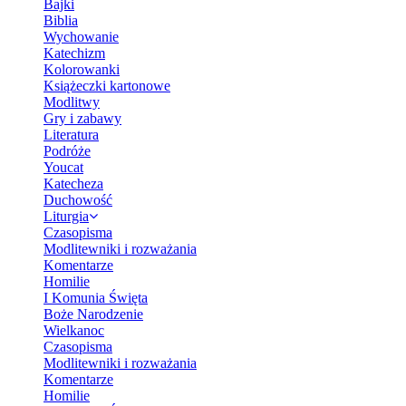
Bajki
Biblia
Wychowanie
Katechizm
Kolorowanki
Książeczki kartonowe
Modlitwy
Gry i zabawy
Literatura
Podróże
Youcat
Katecheza
Duchowość
Liturgia
Czasopisma
Modlitewniki i rozważania
Komentarze
Homilie
I Komunia Święta
Boże Narodzenie
Wielkanoc
Czasopisma
Modlitewniki i rozważania
Komentarze
Homilie