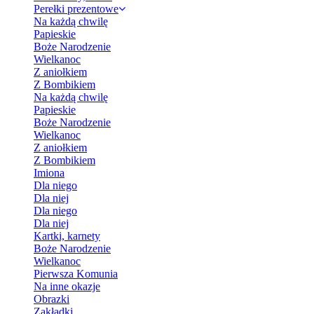
Perełki prezentowe
Na każdą chwilę
Papieskie
Boże Narodzenie
Wielkanoc
Z aniołkiem
Z Bombikiem
Na każdą chwilę
Papieskie
Boże Narodzenie
Wielkanoc
Z aniołkiem
Z Bombikiem
Imiona
Dla niego
Dla niej
Dla niego
Dla niej
Kartki, karnety
Boże Narodzenie
Wielkanoc
Pierwsza Komunia
Na inne okazje
Obrazki
Zakładki