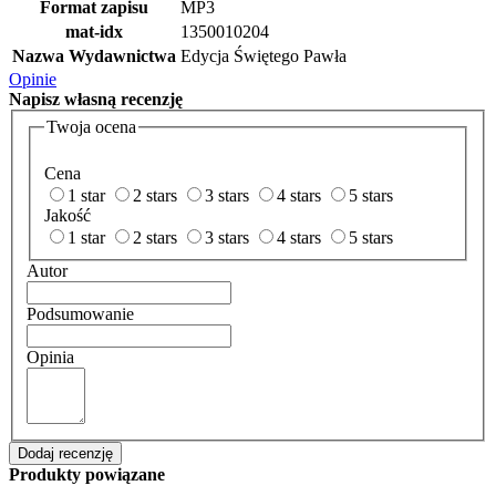
Format zapisu
MP3
mat-idx
1350010204
Nazwa Wydawnictwa
Edycja Świętego Pawła
Opinie
Napisz
własną recenzję
Twoja ocena
Cena
1 star
2 stars
3 stars
4 stars
5 stars
Jakość
1 star
2 stars
3 stars
4 stars
5 stars
Autor
Podsumowanie
Opinia
Dodaj recenzję
Produkty powiązane