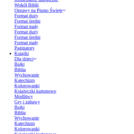
Wokół Biblii
Oprawy na Pismo Święte
Format duży
Format średni
Format mały
Format duży
Format średni
Format mały
Paginatory
Książki
Dla dzieci
Bajki
Biblia
Wychowanie
Katechizm
Kolorowanki
Książeczki kartonowe
Modlitwy
Gry i zabawy
Bajki
Biblia
Wychowanie
Katechizm
Kolorowanki