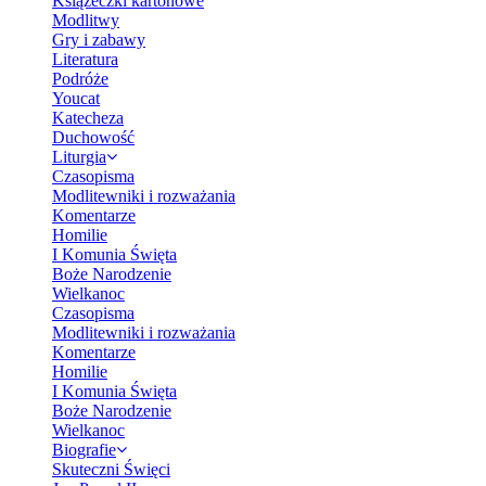
Książeczki kartonowe
Modlitwy
Gry i zabawy
Literatura
Podróże
Youcat
Katecheza
Duchowość
Liturgia
Czasopisma
Modlitewniki i rozważania
Komentarze
Homilie
I Komunia Święta
Boże Narodzenie
Wielkanoc
Czasopisma
Modlitewniki i rozważania
Komentarze
Homilie
I Komunia Święta
Boże Narodzenie
Wielkanoc
Biografie
Skuteczni Święci