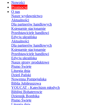
Nowości
Promocje
O nas
Nasze wydawnictwo
Aktualności
Dla partnerów handlowych
Księgarnie stacjonarnie
Przedstawiciele handlowi
Edycja ukraińska
Aktualności
Dla partnerów handlowych
Księgarnie stacjonarnie
Przedstawiciele handlowi
Edycja ukraińska
Nasze strony produktowe
Pismo Święte
Liturgia dnia
Dzień Pański
Nowenna Pompejańska
Biblia Jubileuszowa
YOUCAT - Katechizm młodych
Biblijni Bohaterowie
Dziennik Bombika
Pismo Święte
Liturgia dnia