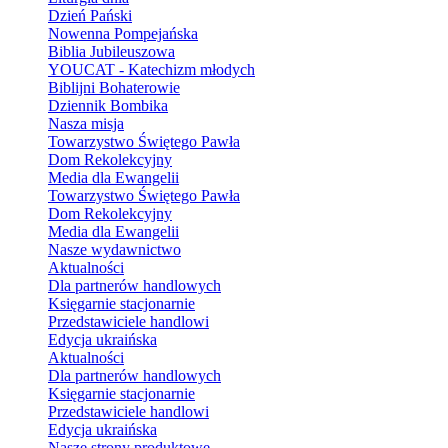
Dzień Pański
Nowenna Pompejańska
Biblia Jubileuszowa
YOUCAT - Katechizm młodych
Biblijni Bohaterowie
Dziennik Bombika
Nasza misja
Towarzystwo Świętego Pawła
Dom Rekolekcyjny
Media dla Ewangelii
Towarzystwo Świętego Pawła
Dom Rekolekcyjny
Media dla Ewangelii
Nasze wydawnictwo
Aktualności
Dla partnerów handlowych
Księgarnie stacjonarnie
Przedstawiciele handlowi
Edycja ukraińska
Aktualności
Dla partnerów handlowych
Księgarnie stacjonarnie
Przedstawiciele handlowi
Edycja ukraińska
Nasze strony produktowe