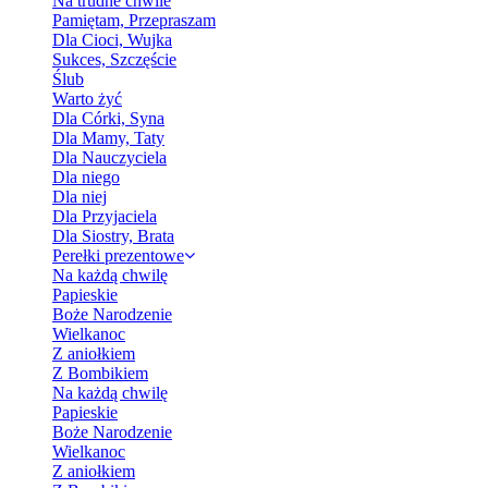
Na trudne chwile
Pamiętam, Przepraszam
Dla Cioci, Wujka
Sukces, Szczęście
Ślub
Warto żyć
Dla Córki, Syna
Dla Mamy, Taty
Dla Nauczyciela
Dla niego
Dla niej
Dla Przyjaciela
Dla Siostry, Brata
Perełki prezentowe
Na każdą chwilę
Papieskie
Boże Narodzenie
Wielkanoc
Z aniołkiem
Z Bombikiem
Na każdą chwilę
Papieskie
Boże Narodzenie
Wielkanoc
Z aniołkiem