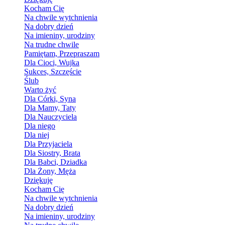
Kocham Cię
Na chwile wytchnienia
Na dobry dzień
Na imieniny, urodziny
Na trudne chwile
Pamiętam, Przepraszam
Dla Cioci, Wujka
Sukces, Szczęście
Ślub
Warto żyć
Dla Córki, Syna
Dla Mamy, Taty
Dla Nauczyciela
Dla niego
Dla niej
Dla Przyjaciela
Dla Siostry, Brata
Dla Babci, Dziadka
Dla Żony, Męża
Dziękuję
Kocham Cię
Na chwile wytchnienia
Na dobry dzień
Na imieniny, urodziny