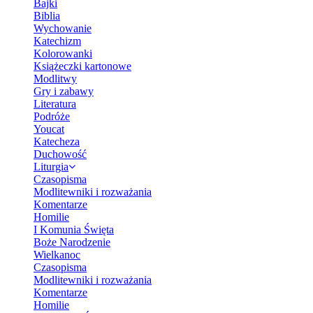
Bajki
Biblia
Wychowanie
Katechizm
Kolorowanki
Książeczki kartonowe
Modlitwy
Gry i zabawy
Literatura
Podróże
Youcat
Katecheza
Duchowość
Liturgia
Czasopisma
Modlitewniki i rozważania
Komentarze
Homilie
I Komunia Święta
Boże Narodzenie
Wielkanoc
Czasopisma
Modlitewniki i rozważania
Komentarze
Homilie