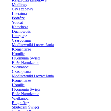
Książeczki kartonowe
Modlitwy
Gry i zabawy
Literatura
Podróże
Youcat
Katecheza
Duchowość
Liturgia
Czasopisma
Modlitewniki i rozważania
Komentarze
Homilie
I Komunia Święta
Boże Narodzenie
Wielkanoc
Czasopisma
Modlitewniki i rozważania
Komentarze
Homilie
I Komunia Święta
Boże Narodzenie
Wielkanoc
Biografie
Skuteczni Święci