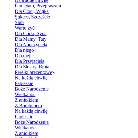
Na trudne chwile
Pamiętam, Przepraszam
Dla Cioci, Wujka
Sukces, Szczęście
Ślub
Warto żyć
Dla Córki, Syna
Dla Mamy, Taty
Dla Nauczyciela
Dla niego
Dla niej
Dla Przyjaciela
Dla Siostry, Brata
Perełki prezentowe
Na każdą chwilę
Papieskie
Boże Narodzenie
Wielkanoc
Z aniołkiem
Z Bombikiem
Na każdą chwilę
Papieskie
Boże Narodzenie
Wielkanoc
Z aniołkiem