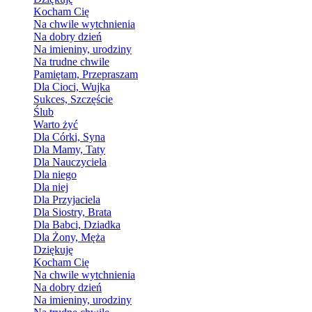
Kocham Cię
Na chwile wytchnienia
Na dobry dzień
Na imieniny, urodziny
Na trudne chwile
Pamiętam, Przepraszam
Dla Cioci, Wujka
Sukces, Szczęście
Ślub
Warto żyć
Dla Córki, Syna
Dla Mamy, Taty
Dla Nauczyciela
Dla niego
Dla niej
Dla Przyjaciela
Dla Siostry, Brata
Dla Babci, Dziadka
Dla Żony, Męża
Dziękuję
Kocham Cię
Na chwile wytchnienia
Na dobry dzień
Na imieniny, urodziny