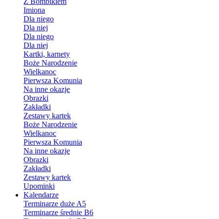
Z Bombikiem
Imiona
Dla niego
Dla niej
Dla niego
Dla niej
Kartki, karnety
Boże Narodzenie
Wielkanoc
Pierwsza Komunia
Na inne okazje
Obrazki
Zakładki
Zestawy kartek
Boże Narodzenie
Wielkanoc
Pierwsza Komunia
Na inne okazje
Obrazki
Zakładki
Zestawy kartek
Upominki
Kalendarze
Terminarze duże A5
Terminarze średnie B6