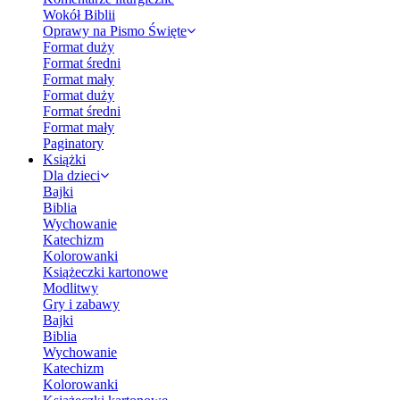
Wokół Biblii
Oprawy na Pismo Święte
Format duży
Format średni
Format mały
Format duży
Format średni
Format mały
Paginatory
Książki
Dla dzieci
Bajki
Biblia
Wychowanie
Katechizm
Kolorowanki
Książeczki kartonowe
Modlitwy
Gry i zabawy
Bajki
Biblia
Wychowanie
Katechizm
Kolorowanki