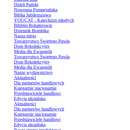
Dzień Pański
Nowenna Pompejańska
Biblia Jubileuszowa
YOUCAT - Katechizm młodych
Biblijni Bohaterowie
Dziennik Bombika
Nasza misja
Towarzystwo Świętego Pawła
Dom Rekolekcyjny
Media dla Ewangelii
Towarzystwo Świętego Pawła
Dom Rekolekcyjny
Media dla Ewangelii
Nasze wydawnictwo
Aktualności
Dla partnerów handlowych
Księgarnie stacjonarnie
Przedstawiciele handlowi
Edycja ukraińska
Aktualności
Dla partnerów handlowych
Księgarnie stacjonarnie
Przedstawiciele handlowi
Edycja ukraińska
Nasze strony produktowe