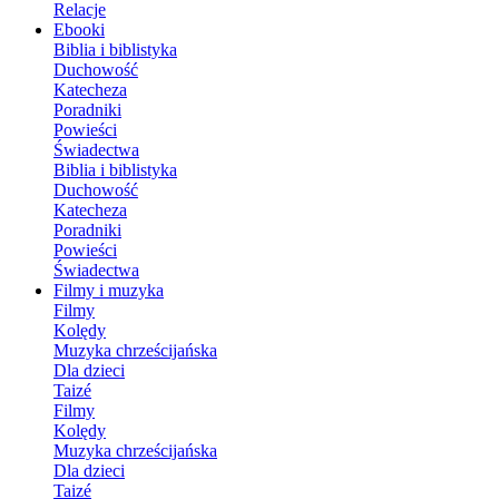
Relacje
Ebooki
Biblia i biblistyka
Duchowość
Katecheza
Poradniki
Powieści
Świadectwa
Biblia i biblistyka
Duchowość
Katecheza
Poradniki
Powieści
Świadectwa
Filmy i muzyka
Filmy
Kolędy
Muzyka chrześcijańska
Dla dzieci
Taizé
Filmy
Kolędy
Muzyka chrześcijańska
Dla dzieci
Taizé