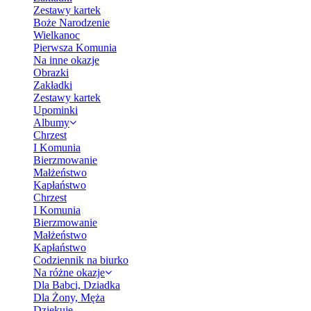
Zestawy kartek
Boże Narodzenie
Wielkanoc
Pierwsza Komunia
Na inne okazje
Obrazki
Zakładki
Zestawy kartek
Upominki
Albumy
Chrzest
I Komunia
Bierzmowanie
Małżeństwo
Kapłaństwo
Chrzest
I Komunia
Bierzmowanie
Małżeństwo
Kapłaństwo
Codziennik na biurko
Na różne okazje
Dla Babci, Dziadka
Dla Żony, Męża
Dziękuję