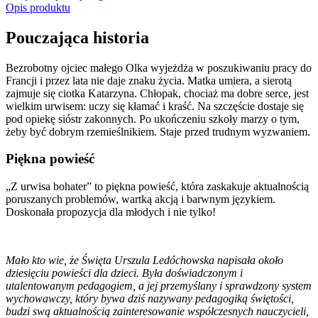
Opis produktu
Pouczająca historia
Bezrobotny ojciec małego Olka wyjeżdża w poszukiwaniu pracy do
Francji i przez lata nie daje znaku życia. Matka umiera, a sierotą
zajmuje się ciotka Katarzyna. Chłopak, chociaż ma dobre serce, jest
wielkim urwisem: uczy się kłamać i kraść. Na szczęście dostaje się
pod opiekę sióstr zakonnych. Po ukończeniu szkoły marzy o tym,
żeby być dobrym rzemieślnikiem. Staje przed trudnym wyzwaniem.
Piękna powieść
„Z urwisa bohater” to piękna powieść, która zaskakuje aktualnością
poruszanych problemów, wartką akcją i barwnym językiem.
Doskonała propozycja dla młodych i nie tylko!
Mało kto wie, że Święta Urszula Ledóchowska napisała około
dziesięciu powieści dla dzieci. Była doświadczonym i
utalentowanym pedagogiem, a jej przemyślany i sprawdzony system
wychowawczy, który bywa dziś nazywany pedagogiką świętości,
budzi swą aktualnością zainteresowanie współczesnych nauczycieli,