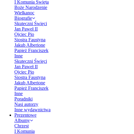
I Komunia Święta
Boże Narodzenie
Wielkanoc
Biografie
Skuteczni Święci
Jan Paweł II
Ojciec Pio
Siostra Faustyna
Jakub Alberione
Papież Franciszek
Inne
Skuteczni Święci
Jan Paweł II
Ojciec Pio
Siostra Faustyna
Jakub Alberione
Papież Franciszek
Inne
Poradniki
Nasi autorzy
Inne wydawnictwa
Prezentowe
Albumy
Chrzest
I Komunia