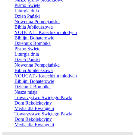
Pismo Święte
Liturgia dnia
Dzień Pański
Nowenna Pompejańska
Biblia Jubileuszowa
YOUCAT - Katechizm młodych
Biblijni Bohaterowie
Dziennik Bombika
Pismo Święte
Liturgia dnia
Dzień Pański
Nowenna Pompejańska
Biblia Jubileuszowa
YOUCAT - Katechizm młodych
Biblijni Bohaterowie
Dziennik Bombika
Nasza misja
Towarzystwo Świętego Pawła
Dom Rekolekcyjny
Media dla Ewangelii
Towarzystwo Świętego Pawła
Dom Rekolekcyjny
Media dla Ewangelii