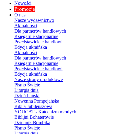
Nowości
Promocje
O nas
Nasze wydawnictwo
Aktualności
Dla partnerów handlowych
Księgarnie stacjonarnie
Przedstawiciele handlowi
Edycja ukraińska
Aktualności
Dla partnerów handlowych
Księgarnie stacjonarnie
Przedstawiciele handlowi
Edycja ukraińska
Nasze strony produktowe
Pismo Święte
Liturgia dnia
Dzień Pański
Nowenna Pompejańska
Biblia Jubileuszowa
YOUCAT - Katechizm młodych
Biblijni Bohaterowie
Dziennik Bombika
Pismo Święte
Liturgia dnia