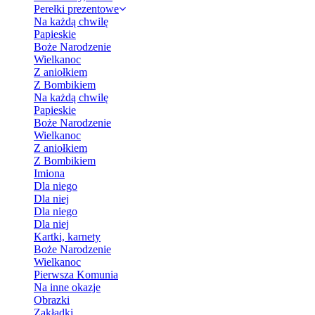
Perełki prezentowe
Na każdą chwilę
Papieskie
Boże Narodzenie
Wielkanoc
Z aniołkiem
Z Bombikiem
Na każdą chwilę
Papieskie
Boże Narodzenie
Wielkanoc
Z aniołkiem
Z Bombikiem
Imiona
Dla niego
Dla niej
Dla niego
Dla niej
Kartki, karnety
Boże Narodzenie
Wielkanoc
Pierwsza Komunia
Na inne okazje
Obrazki
Zakładki