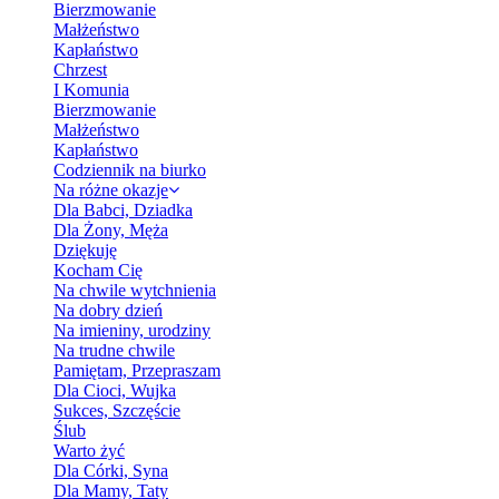
Bierzmowanie
Małżeństwo
Kapłaństwo
Chrzest
I Komunia
Bierzmowanie
Małżeństwo
Kapłaństwo
Codziennik na biurko
Na różne okazje
Dla Babci, Dziadka
Dla Żony, Męża
Dziękuję
Kocham Cię
Na chwile wytchnienia
Na dobry dzień
Na imieniny, urodziny
Na trudne chwile
Pamiętam, Przepraszam
Dla Cioci, Wujka
Sukces, Szczęście
Ślub
Warto żyć
Dla Córki, Syna
Dla Mamy, Taty