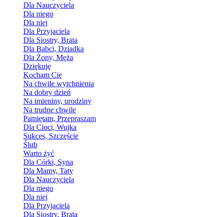
Dla Nauczyciela
Dla niego
Dla niej
Dla Przyjaciela
Dla Siostry, Brata
Dla Babci, Dziadka
Dla Żony, Męża
Dziękuję
Kocham Cię
Na chwile wytchnienia
Na dobry dzień
Na imieniny, urodziny
Na trudne chwile
Pamiętam, Przepraszam
Dla Cioci, Wujka
Sukces, Szczęście
Ślub
Warto żyć
Dla Córki, Syna
Dla Mamy, Taty
Dla Nauczyciela
Dla niego
Dla niej
Dla Przyjaciela
Dla Siostry, Brata