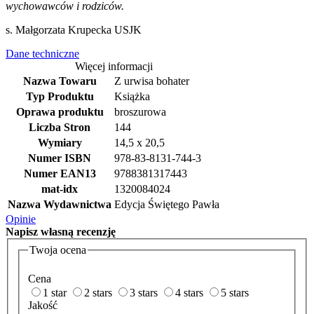
wychowawców i rodziców.
s. Małgorzata Krupecka USJK
Dane techniczne
Więcej informacji
Nazwa Towaru
Z urwisa bohater
Typ Produktu
Książka
Oprawa produktu
broszurowa
Liczba Stron
144
Wymiary
14,5 x 20,5
Numer ISBN
978-83-8131-744-3
Numer EAN13
9788381317443
mat-idx
1320084024
Nazwa Wydawnictwa
Edycja Świętego Pawła
Opinie
Napisz
własną recenzję
Twoja ocena
Cena
1 star
2 stars
3 stars
4 stars
5 stars
Jakość