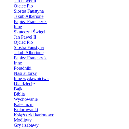
Jan Paweł II
Ojciec Pio
Siostra Faustyna
Jakub Alberione
Papież Franciszek
Inne
Skuteczni Święci
Jan Paweł II
Ojciec Pio
Siostra Faustyna
Jakub Alberione
Papież Franciszek
Inne
Poradniki
Nasi autorzy
Inne wydawnictwa
Dla dzieci
Bajki
Biblia
Wychowanie
Katechizm
Kolorowanki
Książeczki kartonowe
Modlitwy
Gry i zabawy