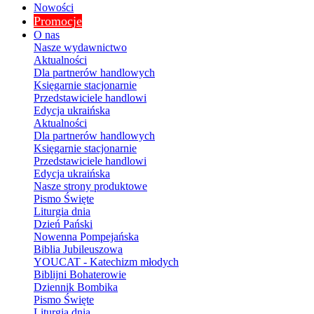
Nowości
Promocje
O nas
Nasze wydawnictwo
Aktualności
Dla partnerów handlowych
Księgarnie stacjonarnie
Przedstawiciele handlowi
Edycja ukraińska
Aktualności
Dla partnerów handlowych
Księgarnie stacjonarnie
Przedstawiciele handlowi
Edycja ukraińska
Nasze strony produktowe
Pismo Święte
Liturgia dnia
Dzień Pański
Nowenna Pompejańska
Biblia Jubileuszowa
YOUCAT - Katechizm młodych
Biblijni Bohaterowie
Dziennik Bombika
Pismo Święte
Liturgia dnia