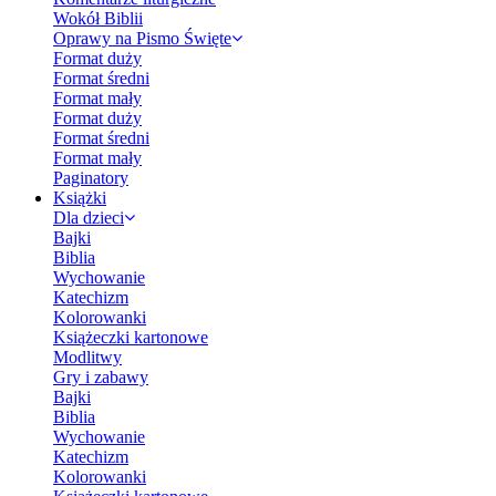
Wokół Biblii
Oprawy na Pismo Święte
Format duży
Format średni
Format mały
Format duży
Format średni
Format mały
Paginatory
Książki
Dla dzieci
Bajki
Biblia
Wychowanie
Katechizm
Kolorowanki
Książeczki kartonowe
Modlitwy
Gry i zabawy
Bajki
Biblia
Wychowanie
Katechizm
Kolorowanki