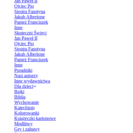
Jan Paweł II
Ojciec Pio
Siostra Faustyna
Jakub Alberione
Papież Franciszek
Inne
Skuteczni Święci
Jan Paweł II
Ojciec Pio
Siostra Faustyna
Jakub Alberione
Papież Franciszek
Inne
Poradniki
Nasi autorzy
Inne wydawnictwa
Dla dzieci
Bajki
Biblia
Wychowanie
Katechizm
Kolorowanki
Książeczki kartonowe
Modlitwy
Gry i zabawy