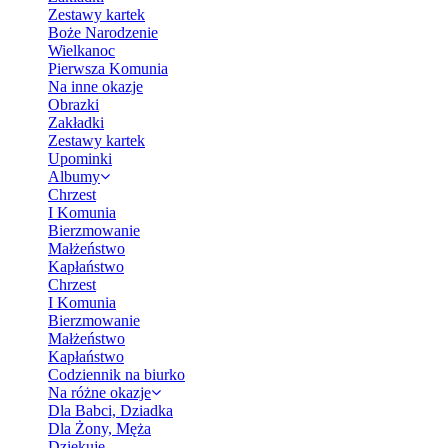
Zestawy kartek
Boże Narodzenie
Wielkanoc
Pierwsza Komunia
Na inne okazje
Obrazki
Zakładki
Zestawy kartek
Upominki
Albumy
Chrzest
I Komunia
Bierzmowanie
Małżeństwo
Kapłaństwo
Chrzest
I Komunia
Bierzmowanie
Małżeństwo
Kapłaństwo
Codziennik na biurko
Na różne okazje
Dla Babci, Dziadka
Dla Żony, Męża
Dziękuję