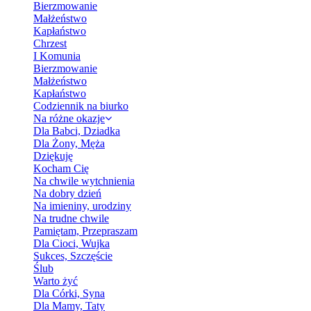
Bierzmowanie
Małżeństwo
Kapłaństwo
Chrzest
I Komunia
Bierzmowanie
Małżeństwo
Kapłaństwo
Codziennik na biurko
Na różne okazje
Dla Babci, Dziadka
Dla Żony, Męża
Dziękuję
Kocham Cię
Na chwile wytchnienia
Na dobry dzień
Na imieniny, urodziny
Na trudne chwile
Pamiętam, Przepraszam
Dla Cioci, Wujka
Sukces, Szczęście
Ślub
Warto żyć
Dla Córki, Syna
Dla Mamy, Taty