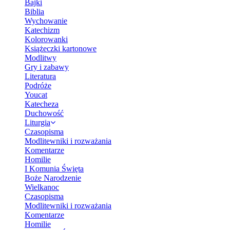
Bajki
Biblia
Wychowanie
Katechizm
Kolorowanki
Książeczki kartonowe
Modlitwy
Gry i zabawy
Literatura
Podróże
Youcat
Katecheza
Duchowość
Liturgia
Czasopisma
Modlitewniki i rozważania
Komentarze
Homilie
I Komunia Święta
Boże Narodzenie
Wielkanoc
Czasopisma
Modlitewniki i rozważania
Komentarze
Homilie