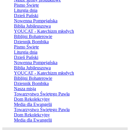
Pismo Święte
Liturgia dnia
Dzień Pański
Nowenna Pompejańska
Biblia Jubileuszowa
YOUCAT - Katechizm młodych
Biblijni Bohaterowie
Dziennik Bombika
Pismo Święte
Liturgia dnia
Dzień Pański
Nowenna Pompejańska
Biblia Jubileuszowa
YOUCAT - Katechizm młodych
Biblijni Bohaterowie
Dziennik Bombika
Nasza misja
Towarzystwo Świętego Pawła
Dom Rekolekcyjny
Media dla Ewangelii
Towarzystwo Świętego Pawła
Dom Rekolekcyjny
Media dla Ewangelii