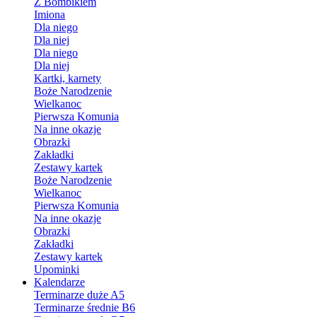
Z Bombikiem
Imiona
Dla niego
Dla niej
Dla niego
Dla niej
Kartki, karnety
Boże Narodzenie
Wielkanoc
Pierwsza Komunia
Na inne okazje
Obrazki
Zakładki
Zestawy kartek
Boże Narodzenie
Wielkanoc
Pierwsza Komunia
Na inne okazje
Obrazki
Zakładki
Zestawy kartek
Upominki
Kalendarze
Terminarze duże A5
Terminarze średnie B6