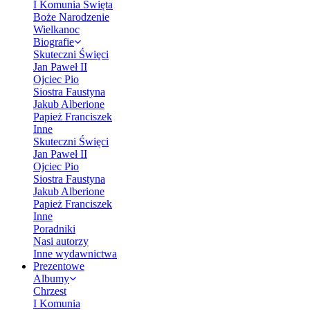
I Komunia Święta
Boże Narodzenie
Wielkanoc
Biografie
Skuteczni Święci
Jan Paweł II
Ojciec Pio
Siostra Faustyna
Jakub Alberione
Papież Franciszek
Inne
Skuteczni Święci
Jan Paweł II
Ojciec Pio
Siostra Faustyna
Jakub Alberione
Papież Franciszek
Inne
Poradniki
Nasi autorzy
Inne wydawnictwa
Prezentowe
Albumy
Chrzest
I Komunia