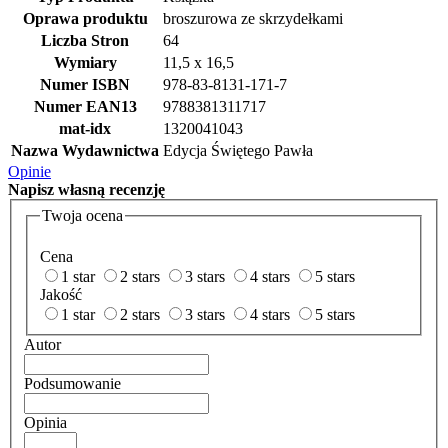
Oprawa produktu
broszurowa ze skrzydełkami
Liczba Stron
64
Wymiary
11,5 x 16,5
Numer ISBN
978-83-8131-171-7
Numer EAN13
9788381311717
mat-idx
1320041043
Nazwa Wydawnictwa
Edycja Świętego Pawła
Opinie
Napisz
własną recenzję
Twoja ocena
Cena
1 star
2 stars
3 stars
4 stars
5 stars
Jakość
1 star
2 stars
3 stars
4 stars
5 stars
Autor
Podsumowanie
Opinia