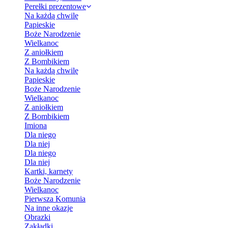
Perełki prezentowe
Na każdą chwilę
Papieskie
Boże Narodzenie
Wielkanoc
Z aniołkiem
Z Bombikiem
Na każdą chwilę
Papieskie
Boże Narodzenie
Wielkanoc
Z aniołkiem
Z Bombikiem
Imiona
Dla niego
Dla niej
Dla niego
Dla niej
Kartki, karnety
Boże Narodzenie
Wielkanoc
Pierwsza Komunia
Na inne okazje
Obrazki
Zakładki