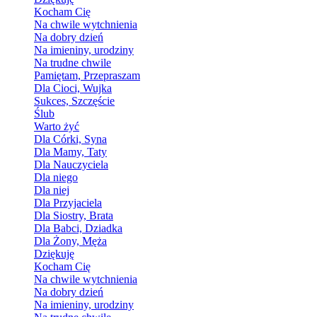
Kocham Cię
Na chwile wytchnienia
Na dobry dzień
Na imieniny, urodziny
Na trudne chwile
Pamiętam, Przepraszam
Dla Cioci, Wujka
Sukces, Szczęście
Ślub
Warto żyć
Dla Córki, Syna
Dla Mamy, Taty
Dla Nauczyciela
Dla niego
Dla niej
Dla Przyjaciela
Dla Siostry, Brata
Dla Babci, Dziadka
Dla Żony, Męża
Dziękuję
Kocham Cię
Na chwile wytchnienia
Na dobry dzień
Na imieniny, urodziny