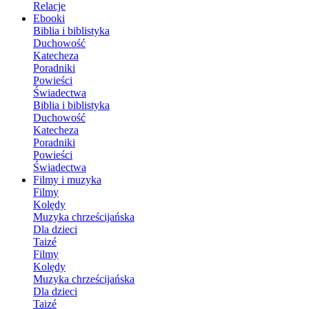
Relacje
Ebooki
Biblia i biblistyka
Duchowość
Katecheza
Poradniki
Powieści
Świadectwa
Biblia i biblistyka
Duchowość
Katecheza
Poradniki
Powieści
Świadectwa
Filmy i muzyka
Filmy
Kolędy
Muzyka chrześcijańska
Dla dzieci
Taizé
Filmy
Kolędy
Muzyka chrześcijańska
Dla dzieci
Taizé