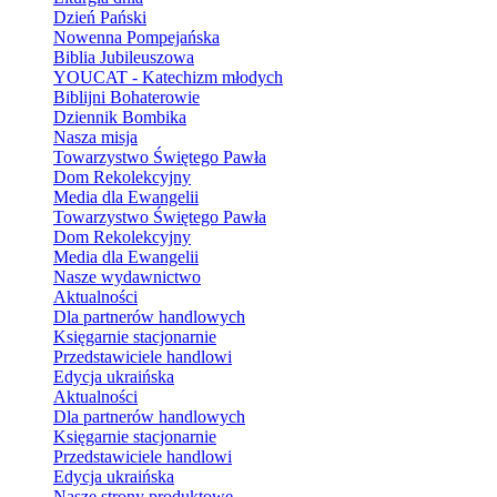
Dzień Pański
Nowenna Pompejańska
Biblia Jubileuszowa
YOUCAT - Katechizm młodych
Biblijni Bohaterowie
Dziennik Bombika
Nasza misja
Towarzystwo Świętego Pawła
Dom Rekolekcyjny
Media dla Ewangelii
Towarzystwo Świętego Pawła
Dom Rekolekcyjny
Media dla Ewangelii
Nasze wydawnictwo
Aktualności
Dla partnerów handlowych
Księgarnie stacjonarnie
Przedstawiciele handlowi
Edycja ukraińska
Aktualności
Dla partnerów handlowych
Księgarnie stacjonarnie
Przedstawiciele handlowi
Edycja ukraińska
Nasze strony produktowe