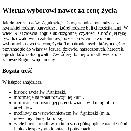
Wierna wyborowi nawet za cenę życia
Jak dobrze znasz św. Agnieszkę? To męczennica pochodząca z
rzymskiej rodziny patrycjuszy, której rodzice byli chrześcijanami. W
wieku 9 lat złożyła Bogu ślub dozgonnej czystości. Choć o jej rękę
rywalizowało wielu zalotników, pozostała wierna swojemu
wyborowi - nawet za cenę życia. To patronka osób, którym ciężko
przyznać się do wiary w Jezusa, dziewic, narzeczonych, harcerek,
ogrodników i ofiar gwałtu. Zwróć się do niej w modlitwie, a ona
zaniesie Bogu Twoje prośby.
Bogata treść
W książce znajdziesz:
historię życia św. Agnieszki,
informacje na temat rozwoju jej kultu,
informacje odnośnie jej przedstawiania w ikonografii i
atrybutów,
modlitwy za wstawiennictwem św. Agnieszki (m.in.
nowennę, litanię, koronkę),
wiele innych modlitw, m.in. o szczególną opiekę nad dziećmi
i młodzieżą czy w kłopotach i potrzebach.