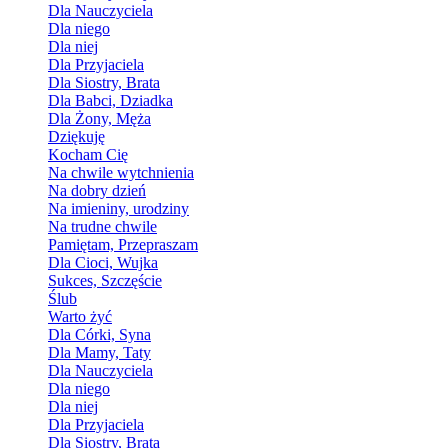
Dla Nauczyciela
Dla niego
Dla niej
Dla Przyjaciela
Dla Siostry, Brata
Dla Babci, Dziadka
Dla Żony, Męża
Dziękuję
Kocham Cię
Na chwile wytchnienia
Na dobry dzień
Na imieniny, urodziny
Na trudne chwile
Pamiętam, Przepraszam
Dla Cioci, Wujka
Sukces, Szczęście
Ślub
Warto żyć
Dla Córki, Syna
Dla Mamy, Taty
Dla Nauczyciela
Dla niego
Dla niej
Dla Przyjaciela
Dla Siostry, Brata