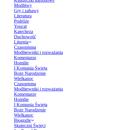
Książeczki kartonowe
Modlitwy
Gry i zabawy
Literatura
Podróże
Youcat
Katecheza
Duchowość
Liturgia
Czasopisma
Modlitewniki i rozważania
Komentarze
Homilie
I Komunia Święta
Boże Narodzenie
Wielkanoc
Czasopisma
Modlitewniki i rozważania
Komentarze
Homilie
I Komunia Święta
Boże Narodzenie
Wielkanoc
Biografie
Skuteczni Święci