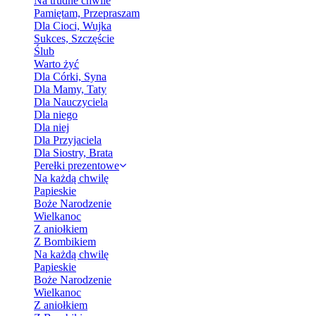
Na trudne chwile
Pamiętam, Przepraszam
Dla Cioci, Wujka
Sukces, Szczęście
Ślub
Warto żyć
Dla Córki, Syna
Dla Mamy, Taty
Dla Nauczyciela
Dla niego
Dla niej
Dla Przyjaciela
Dla Siostry, Brata
Perełki prezentowe
Na każdą chwilę
Papieskie
Boże Narodzenie
Wielkanoc
Z aniołkiem
Z Bombikiem
Na każdą chwilę
Papieskie
Boże Narodzenie
Wielkanoc
Z aniołkiem