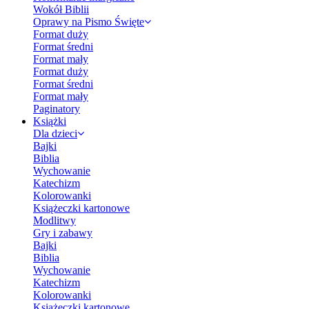
Wokół Biblii
Oprawy na Pismo Święte
Format duży
Format średni
Format mały
Format duży
Format średni
Format mały
Paginatory
Książki
Dla dzieci
Bajki
Biblia
Wychowanie
Katechizm
Kolorowanki
Książeczki kartonowe
Modlitwy
Gry i zabawy
Bajki
Biblia
Wychowanie
Katechizm
Kolorowanki
Książeczki kartonowe