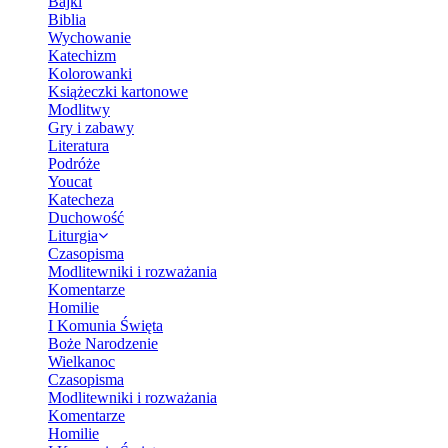
Bajki
Biblia
Wychowanie
Katechizm
Kolorowanki
Książeczki kartonowe
Modlitwy
Gry i zabawy
Literatura
Podróże
Youcat
Katecheza
Duchowość
Liturgia
Czasopisma
Modlitewniki i rozważania
Komentarze
Homilie
I Komunia Święta
Boże Narodzenie
Wielkanoc
Czasopisma
Modlitewniki i rozważania
Komentarze
Homilie