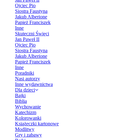
Ojciec Pio
Siostra Faustyna
Jakub Alberione
Papież Franciszek
Inne
Skuteczni Święci
Jan Paweł II
Ojciec Pio
Siostra Faustyna
Jakub Alberione
Papież Franciszek
Inne
Poradniki
Nasi autorzy
Inne wydawnictwa
Dla dzieci
Bajki
Biblia
Wychowanie
Katechizm
Kolorowanki
Książeczki kartonowe
Modlitwy
Gry i zabawy