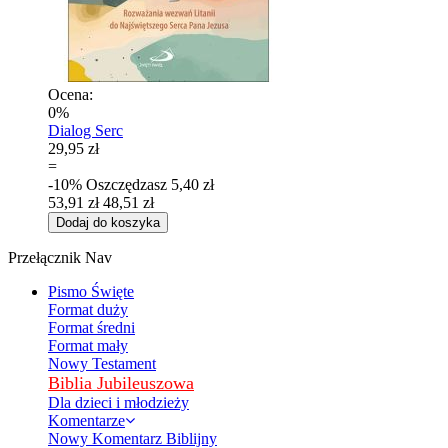
Ocena:
0%
Dialog Serc
29,95 zł
=
-10%
Oszczędzasz
5,40 zł
53,91 zł
48,51 zł
Dodaj do koszyka
Przełącznik Nav
Pismo Święte
Format duży
Format średni
Format mały
Nowy Testament
Biblia Jubileuszowa
Dla dzieci i młodzieży
Komentarze
Nowy Komentarz Biblijny