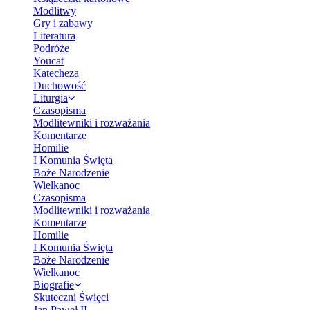
Modlitwy
Gry i zabawy
Literatura
Podróże
Youcat
Katecheza
Duchowość
Liturgia
Czasopisma
Modlitewniki i rozważania
Komentarze
Homilie
I Komunia Święta
Boże Narodzenie
Wielkanoc
Czasopisma
Modlitewniki i rozważania
Komentarze
Homilie
I Komunia Święta
Boże Narodzenie
Wielkanoc
Biografie
Skuteczni Święci
Jan Paweł II