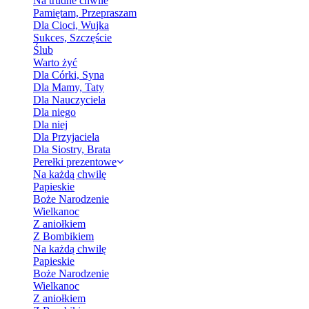
Na trudne chwile
Pamiętam, Przepraszam
Dla Cioci, Wujka
Sukces, Szczęście
Ślub
Warto żyć
Dla Córki, Syna
Dla Mamy, Taty
Dla Nauczyciela
Dla niego
Dla niej
Dla Przyjaciela
Dla Siostry, Brata
Perełki prezentowe
Na każdą chwilę
Papieskie
Boże Narodzenie
Wielkanoc
Z aniołkiem
Z Bombikiem
Na każdą chwilę
Papieskie
Boże Narodzenie
Wielkanoc
Z aniołkiem