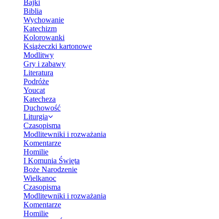
Bajki
Biblia
Wychowanie
Katechizm
Kolorowanki
Książeczki kartonowe
Modlitwy
Gry i zabawy
Literatura
Podróże
Youcat
Katecheza
Duchowość
Liturgia
Czasopisma
Modlitewniki i rozważania
Komentarze
Homilie
I Komunia Święta
Boże Narodzenie
Wielkanoc
Czasopisma
Modlitewniki i rozważania
Komentarze
Homilie