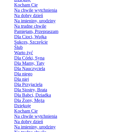
Kocham Cię
Na chwile wytchnienia
Na dobry dzień
Na imieniny, urodziny
Na trudne chwile
Pamiętam, Przepraszam
Dla Cioci, Wujka
Sukces, Szczęście
Ślub
Warto żyć
Dla Córki, Syna
Dla Mamy, Taty
Dla Nauczyciela
Dla niego
Dla niej
Dla Przyjaciela
Dla Siostry, Brata
Dla Babci, Dziadka
Dla Żony, Męża
Dziękuję
Kocham Cię
Na chwile wytchnienia
Na dobry dzień
Na imieniny, urodziny