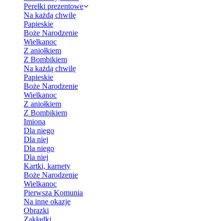
Perełki prezentowe
Na każdą chwilę
Papieskie
Boże Narodzenie
Wielkanoc
Z aniołkiem
Z Bombikiem
Na każdą chwilę
Papieskie
Boże Narodzenie
Wielkanoc
Z aniołkiem
Z Bombikiem
Imiona
Dla niego
Dla niej
Dla niego
Dla niej
Kartki, karnety
Boże Narodzenie
Wielkanoc
Pierwsza Komunia
Na inne okazje
Obrazki
Zakładki