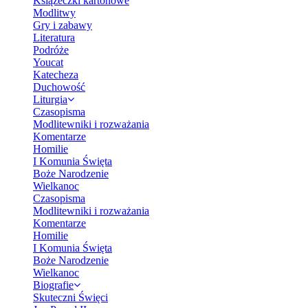
Książeczki kartonowe
Modlitwy
Gry i zabawy
Literatura
Podróże
Youcat
Katecheza
Duchowość
Liturgia
Czasopisma
Modlitewniki i rozważania
Komentarze
Homilie
I Komunia Święta
Boże Narodzenie
Wielkanoc
Czasopisma
Modlitewniki i rozważania
Komentarze
Homilie
I Komunia Święta
Boże Narodzenie
Wielkanoc
Biografie
Skuteczni Święci