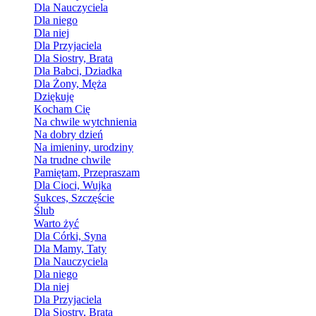
Dla Nauczyciela
Dla niego
Dla niej
Dla Przyjaciela
Dla Siostry, Brata
Dla Babci, Dziadka
Dla Żony, Męża
Dziękuję
Kocham Cię
Na chwile wytchnienia
Na dobry dzień
Na imieniny, urodziny
Na trudne chwile
Pamiętam, Przepraszam
Dla Cioci, Wujka
Sukces, Szczęście
Ślub
Warto żyć
Dla Córki, Syna
Dla Mamy, Taty
Dla Nauczyciela
Dla niego
Dla niej
Dla Przyjaciela
Dla Siostry, Brata