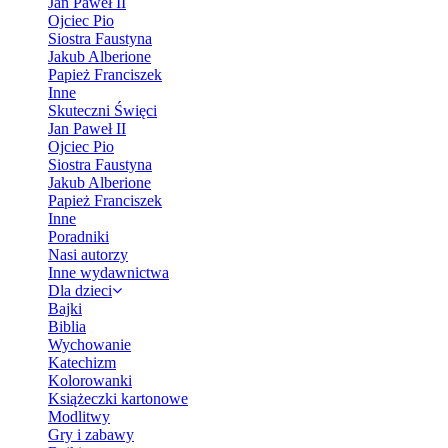
Jan Paweł II
Ojciec Pio
Siostra Faustyna
Jakub Alberione
Papież Franciszek
Inne
Skuteczni Święci
Jan Paweł II
Ojciec Pio
Siostra Faustyna
Jakub Alberione
Papież Franciszek
Inne
Poradniki
Nasi autorzy
Inne wydawnictwa
Dla dzieci
Bajki
Biblia
Wychowanie
Katechizm
Kolorowanki
Książeczki kartonowe
Modlitwy
Gry i zabawy