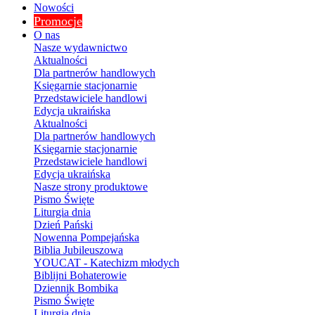
Nowości
Promocje
O nas
Nasze wydawnictwo
Aktualności
Dla partnerów handlowych
Księgarnie stacjonarnie
Przedstawiciele handlowi
Edycja ukraińska
Aktualności
Dla partnerów handlowych
Księgarnie stacjonarnie
Przedstawiciele handlowi
Edycja ukraińska
Nasze strony produktowe
Pismo Święte
Liturgia dnia
Dzień Pański
Nowenna Pompejańska
Biblia Jubileuszowa
YOUCAT - Katechizm młodych
Biblijni Bohaterowie
Dziennik Bombika
Pismo Święte
Liturgia dnia