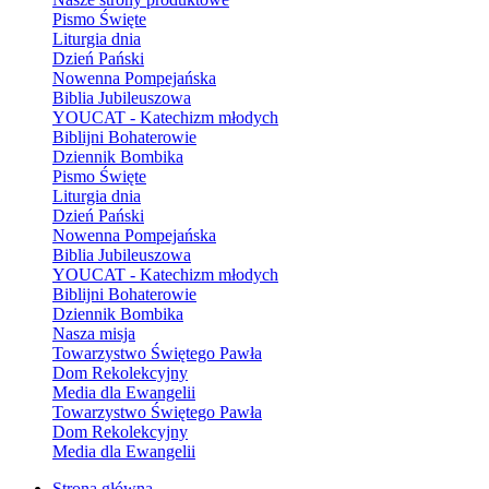
Pismo Święte
Liturgia dnia
Dzień Pański
Nowenna Pompejańska
Biblia Jubileuszowa
YOUCAT - Katechizm młodych
Biblijni Bohaterowie
Dziennik Bombika
Pismo Święte
Liturgia dnia
Dzień Pański
Nowenna Pompejańska
Biblia Jubileuszowa
YOUCAT - Katechizm młodych
Biblijni Bohaterowie
Dziennik Bombika
Nasza misja
Towarzystwo Świętego Pawła
Dom Rekolekcyjny
Media dla Ewangelii
Towarzystwo Świętego Pawła
Dom Rekolekcyjny
Media dla Ewangelii
Strona główna