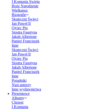
I Komunia Święta
Boże Narodzenie
Wielkanoc
Biografie
Skuteczni Święci
Jan Paweł II
Ojciec Pio
Siostra Faustyna
Jakub Alberione
Papież Franciszek
Inne
Skuteczni Święci
Jan Paweł II
Ojciec Pio
Siostra Faustyna
Jakub Alberione
Papież Franciszek
Inne
Poradniki
Nasi autorzy
Inne wydawnictwa
Prezentowe
Albumy
Chrzest
I Komunia