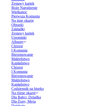
Zestawy kartek
Boże Narodzenie
Wielkanoc
Pierwsza Komunia
Na inne okazje
Obrazki
Zakładki
Zestawy kartek
Upominki
Albumy
Chrzest
I Komunia
Bierzmowanie
Małżeństwo
Kapłaństwo
Chrzest
I Komunia
Bierzmowanie
Małżeństwo
Kapłaństwo
Codziennik na biurko
Na różne okazje
Dla Babci, Dziadka
Dla Żony, Męża
Dziękuję