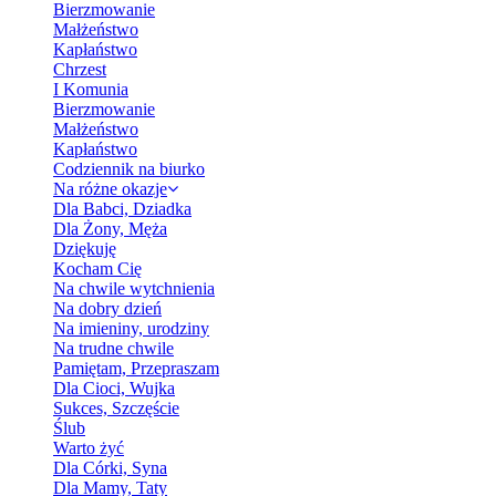
Bierzmowanie
Małżeństwo
Kapłaństwo
Chrzest
I Komunia
Bierzmowanie
Małżeństwo
Kapłaństwo
Codziennik na biurko
Na różne okazje
Dla Babci, Dziadka
Dla Żony, Męża
Dziękuję
Kocham Cię
Na chwile wytchnienia
Na dobry dzień
Na imieniny, urodziny
Na trudne chwile
Pamiętam, Przepraszam
Dla Cioci, Wujka
Sukces, Szczęście
Ślub
Warto żyć
Dla Córki, Syna
Dla Mamy, Taty