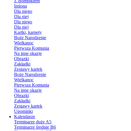
Z Bombikiem
Imiona
Dla niego
Dla niej
Dla niego
Dla niej
Kartki, karnety
Boże Narodzenie
Wielkanoc
Pierwsza Komunia
Na inne okazje
Obrazki
Zakładki
Zestawy kartek
Boże Narodzenie
Wielkanoc
Pierwsza Komunia
Na inne okazje
Obrazki
Zakładki
Zestawy kartek
Upominki
Kalendarze
Terminarze duże A5
Terminarze średnie B6