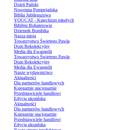
Dzień Pański
Nowenna Pompejańska
Biblia Jubileuszowa
YOUCAT - Katechizm młodych
Biblijni Bohaterowie
Dziennik Bombika
Nasza misja
Towarzystwo Świętego Pawła
Dom Rekolekcyjny
Media dla Ewangelii
Towarzystwo Świętego Pawła
Dom Rekolekcyjny
Media dla Ewangelii
Nasze wydawnictwo
Aktualności
Dla partnerów handlowych
Księgarnie stacjonarnie
Przedstawiciele handlowi
Edycja ukraińska
Aktualności
Dla partnerów handlowych
Księgarnie stacjonarnie
Przedstawiciele handlowi
Edycja ukraińska
Nasze strony produktowe