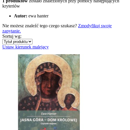
1 produktów
zostało znalezionych przy pomocy następujących
kryteriów
Autor:
ewa hanter
Nie możesz znaleźć tego czego szukasz?
Zmodyfikuj swoje
zapytanie.
Sortuj wg:
Ustaw kierunek malejący