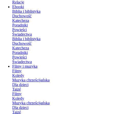
Relacje
Ebooki
Biblia i biblistyka
Duchowość
Katecheza
Poradniki
Powieści
Świadectwa
Biblia i biblistyka
Duchowość
Katecheza
Poradniki
Powieści
Świadectwa
Filmy i muzyka
Filmy
Kolędy
Muzyka chrześcijańska
Dla dzieci
Taizé
Filmy
Kolędy
Muzyka chrześcijańska
Dla dzieci
Taizé