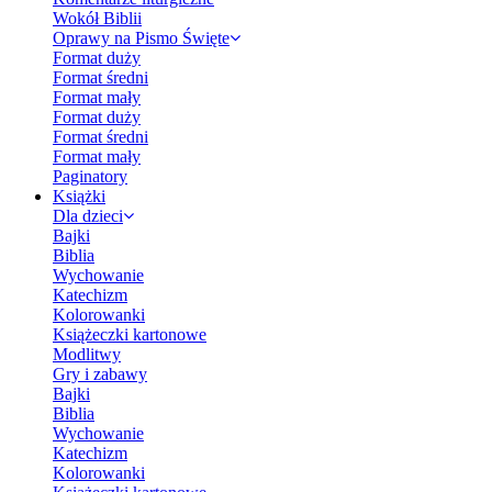
Wokół Biblii
Oprawy na Pismo Święte
Format duży
Format średni
Format mały
Format duży
Format średni
Format mały
Paginatory
Książki
Dla dzieci
Bajki
Biblia
Wychowanie
Katechizm
Kolorowanki
Książeczki kartonowe
Modlitwy
Gry i zabawy
Bajki
Biblia
Wychowanie
Katechizm
Kolorowanki