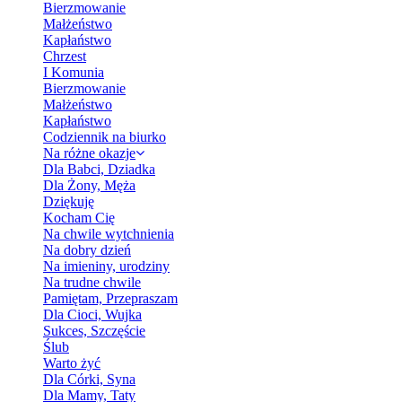
Bierzmowanie
Małżeństwo
Kapłaństwo
Chrzest
I Komunia
Bierzmowanie
Małżeństwo
Kapłaństwo
Codziennik na biurko
Na różne okazje
Dla Babci, Dziadka
Dla Żony, Męża
Dziękuję
Kocham Cię
Na chwile wytchnienia
Na dobry dzień
Na imieniny, urodziny
Na trudne chwile
Pamiętam, Przepraszam
Dla Cioci, Wujka
Sukces, Szczęście
Ślub
Warto żyć
Dla Córki, Syna
Dla Mamy, Taty