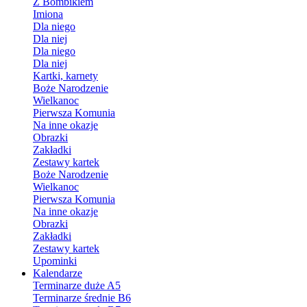
Z Bombikiem
Imiona
Dla niego
Dla niej
Dla niego
Dla niej
Kartki, karnety
Boże Narodzenie
Wielkanoc
Pierwsza Komunia
Na inne okazje
Obrazki
Zakładki
Zestawy kartek
Boże Narodzenie
Wielkanoc
Pierwsza Komunia
Na inne okazje
Obrazki
Zakładki
Zestawy kartek
Upominki
Kalendarze
Terminarze duże A5
Terminarze średnie B6