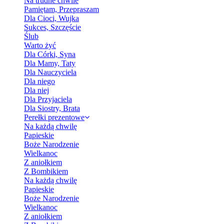
Na trudne chwile
Pamiętam, Przepraszam
Dla Cioci, Wujka
Sukces, Szczęście
Ślub
Warto żyć
Dla Córki, Syna
Dla Mamy, Taty
Dla Nauczyciela
Dla niego
Dla niej
Dla Przyjaciela
Dla Siostry, Brata
Perełki prezentowe
Na każdą chwilę
Papieskie
Boże Narodzenie
Wielkanoc
Z aniołkiem
Z Bombikiem
Na każdą chwilę
Papieskie
Boże Narodzenie
Wielkanoc
Z aniołkiem