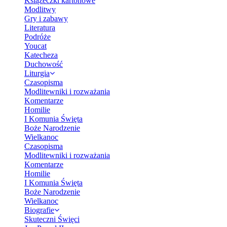
Książeczki kartonowe
Modlitwy
Gry i zabawy
Literatura
Podróże
Youcat
Katecheza
Duchowość
Liturgia
Czasopisma
Modlitewniki i rozważania
Komentarze
Homilie
I Komunia Święta
Boże Narodzenie
Wielkanoc
Czasopisma
Modlitewniki i rozważania
Komentarze
Homilie
I Komunia Święta
Boże Narodzenie
Wielkanoc
Biografie
Skuteczni Święci