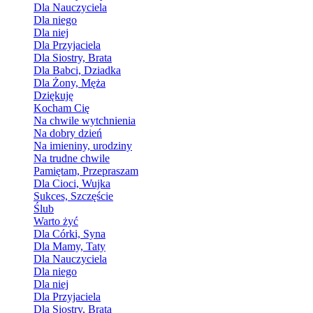
Dla Nauczyciela
Dla niego
Dla niej
Dla Przyjaciela
Dla Siostry, Brata
Dla Babci, Dziadka
Dla Żony, Męża
Dziękuję
Kocham Cię
Na chwile wytchnienia
Na dobry dzień
Na imieniny, urodziny
Na trudne chwile
Pamiętam, Przepraszam
Dla Cioci, Wujka
Sukces, Szczęście
Ślub
Warto żyć
Dla Córki, Syna
Dla Mamy, Taty
Dla Nauczyciela
Dla niego
Dla niej
Dla Przyjaciela
Dla Siostry, Brata