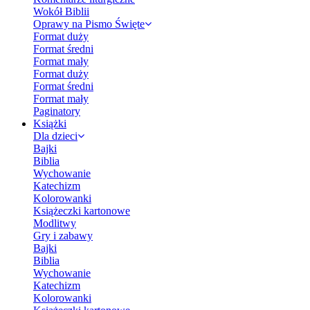
Wokół Biblii
Oprawy na Pismo Święte
Format duży
Format średni
Format mały
Format duży
Format średni
Format mały
Paginatory
Książki
Dla dzieci
Bajki
Biblia
Wychowanie
Katechizm
Kolorowanki
Książeczki kartonowe
Modlitwy
Gry i zabawy
Bajki
Biblia
Wychowanie
Katechizm
Kolorowanki