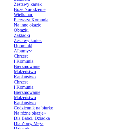
Zestawy kartek
Boże Narodzenie
Wielkanoc
Pierwsza Komunia
Na inne okazje
Obrazki
Zakładki
Zestawy kartek
Upominki
Albumy
Chrzest
I Komunia
Bierzmowanie
Małżeństwo
Kapłaństwo
Chrzest
I Komunia
Bierzmowanie
Małżeństwo
Kapłaństwo
Codziennik na biurko
Na różne okazje
Dla Babci, Dziadka
Dla Żony, Męża
Dziękuję