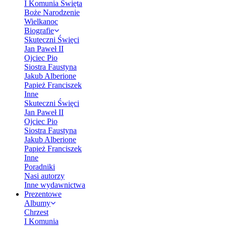
I Komunia Święta
Boże Narodzenie
Wielkanoc
Biografie
Skuteczni Święci
Jan Paweł II
Ojciec Pio
Siostra Faustyna
Jakub Alberione
Papież Franciszek
Inne
Skuteczni Święci
Jan Paweł II
Ojciec Pio
Siostra Faustyna
Jakub Alberione
Papież Franciszek
Inne
Poradniki
Nasi autorzy
Inne wydawnictwa
Prezentowe
Albumy
Chrzest
I Komunia