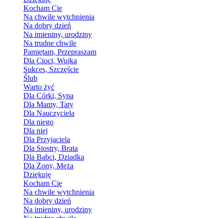
Kocham Cię
Na chwile wytchnienia
Na dobry dzień
Na imieniny, urodziny
Na trudne chwile
Pamiętam, Przepraszam
Dla Cioci, Wujka
Sukces, Szczęście
Ślub
Warto żyć
Dla Córki, Syna
Dla Mamy, Taty
Dla Nauczyciela
Dla niego
Dla niej
Dla Przyjaciela
Dla Siostry, Brata
Dla Babci, Dziadka
Dla Żony, Męża
Dziękuję
Kocham Cię
Na chwile wytchnienia
Na dobry dzień
Na imieniny, urodziny