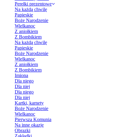
Perełki prezentowe
Na każdą chwilę
Papieskie
Boże Narodzenie
Wielkanoc
Z aniołkiem
Z Bombikiem
Na każdą chwilę
Papieskie
Boże Narodzenie
Wielkanoc
Z aniołkiem
Z Bombikiem
Imiona
Dla niego
Dla niej
Dla niego
Dla niej
Kartki, karnety
Boże Narodzenie
Wielkanoc
Pierwsza Komunia
Na inne okazje
Obrazki
Zakładki