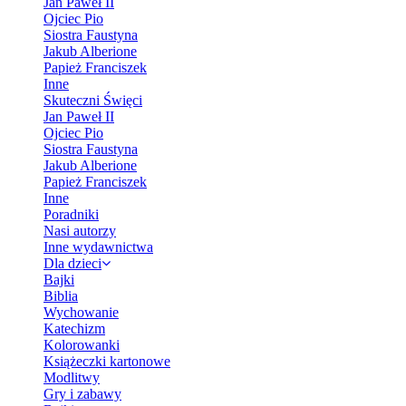
Jan Paweł II
Ojciec Pio
Siostra Faustyna
Jakub Alberione
Papież Franciszek
Inne
Skuteczni Święci
Jan Paweł II
Ojciec Pio
Siostra Faustyna
Jakub Alberione
Papież Franciszek
Inne
Poradniki
Nasi autorzy
Inne wydawnictwa
Dla dzieci
Bajki
Biblia
Wychowanie
Katechizm
Kolorowanki
Książeczki kartonowe
Modlitwy
Gry i zabawy