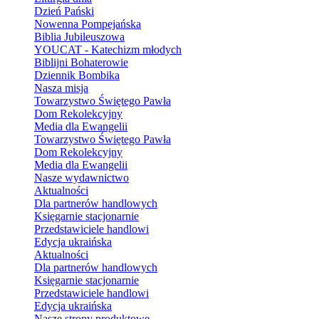
Dzień Pański
Nowenna Pompejańska
Biblia Jubileuszowa
YOUCAT - Katechizm młodych
Biblijni Bohaterowie
Dziennik Bombika
Nasza misja
Towarzystwo Świętego Pawła
Dom Rekolekcyjny
Media dla Ewangelii
Towarzystwo Świętego Pawła
Dom Rekolekcyjny
Media dla Ewangelii
Nasze wydawnictwo
Aktualności
Dla partnerów handlowych
Księgarnie stacjonarnie
Przedstawiciele handlowi
Edycja ukraińska
Aktualności
Dla partnerów handlowych
Księgarnie stacjonarnie
Przedstawiciele handlowi
Edycja ukraińska
Nasze strony produktowe