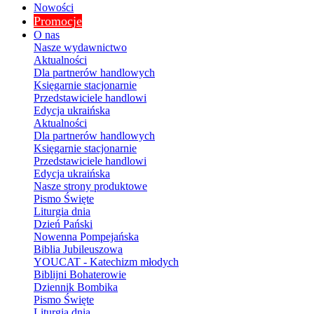
Nowości
Promocje
O nas
Nasze wydawnictwo
Aktualności
Dla partnerów handlowych
Księgarnie stacjonarnie
Przedstawiciele handlowi
Edycja ukraińska
Aktualności
Dla partnerów handlowych
Księgarnie stacjonarnie
Przedstawiciele handlowi
Edycja ukraińska
Nasze strony produktowe
Pismo Święte
Liturgia dnia
Dzień Pański
Nowenna Pompejańska
Biblia Jubileuszowa
YOUCAT - Katechizm młodych
Biblijni Bohaterowie
Dziennik Bombika
Pismo Święte
Liturgia dnia