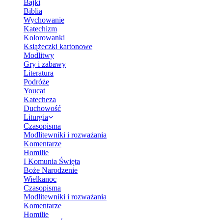
Bajki
Biblia
Wychowanie
Katechizm
Kolorowanki
Książeczki kartonowe
Modlitwy
Gry i zabawy
Literatura
Podróże
Youcat
Katecheza
Duchowość
Liturgia
Czasopisma
Modlitewniki i rozważania
Komentarze
Homilie
I Komunia Święta
Boże Narodzenie
Wielkanoc
Czasopisma
Modlitewniki i rozważania
Komentarze
Homilie