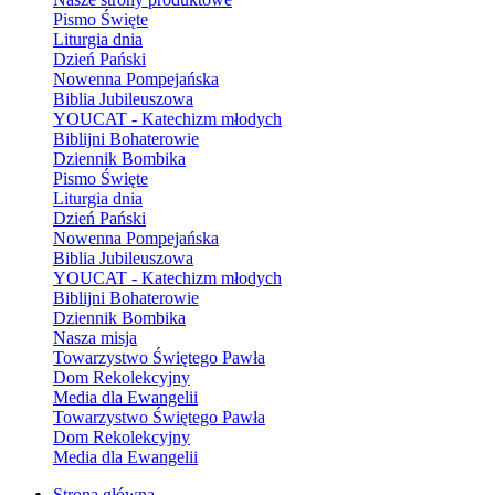
Pismo Święte
Liturgia dnia
Dzień Pański
Nowenna Pompejańska
Biblia Jubileuszowa
YOUCAT - Katechizm młodych
Biblijni Bohaterowie
Dziennik Bombika
Pismo Święte
Liturgia dnia
Dzień Pański
Nowenna Pompejańska
Biblia Jubileuszowa
YOUCAT - Katechizm młodych
Biblijni Bohaterowie
Dziennik Bombika
Nasza misja
Towarzystwo Świętego Pawła
Dom Rekolekcyjny
Media dla Ewangelii
Towarzystwo Świętego Pawła
Dom Rekolekcyjny
Media dla Ewangelii
Strona główna