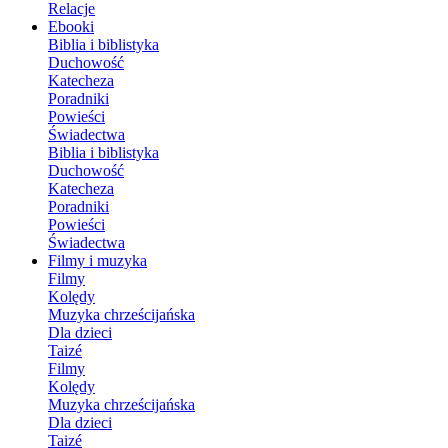
Relacje
Ebooki
Biblia i biblistyka
Duchowość
Katecheza
Poradniki
Powieści
Świadectwa
Biblia i biblistyka
Duchowość
Katecheza
Poradniki
Powieści
Świadectwa
Filmy i muzyka
Filmy
Kolędy
Muzyka chrześcijańska
Dla dzieci
Taizé
Filmy
Kolędy
Muzyka chrześcijańska
Dla dzieci
Taizé