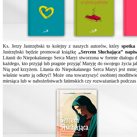
Ks. Jerzy Jastrzębski to kolejny z naszych autorów, który
spotka 
Jastrzębski będzie promował książkę
„Sercem Słuchająca” napi
Litanii do Niepokalanego Serca Maryi stworzona w formie dialogu d
każdego, kto przyjął lub pragnie przyjąć Maryję do swojego życia 
Nią pod krzyżem. Litania do Niepokalanego Serca Maryi jest mniej 
właśnie warto ją odkryć! Może ona towarzyszyć osobistej modlitwi
miesiąca lub w nabożeństwach fatimskich czy rozważaniach podcza