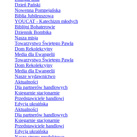
Dzień Pański
Nowenna Pompejańska
Biblia Jubileuszowa
YOUCAT - Katechizm młodych
Biblijni Bohaterowie
Dziennik Bombika
Nasza misja
Towarzystwo Świętego Pawła
Dom Rekolekcyjny
Media dla Ewangelii
Towarzystwo Świętego Pawła
Dom Rekolekcyjny
Media dla Ewangelii
Nasze wydawnictwo
Aktualności
Dla partnerów handlowych
Księgarnie stacjonarnie
Przedstawiciele handlowi
Edycja ukraińska
Aktualności
Dla partnerów handlowych
Księgarnie stacjonarnie
Przedstawiciele handlowi
Edycja ukraińska
Nasze strony produktowe