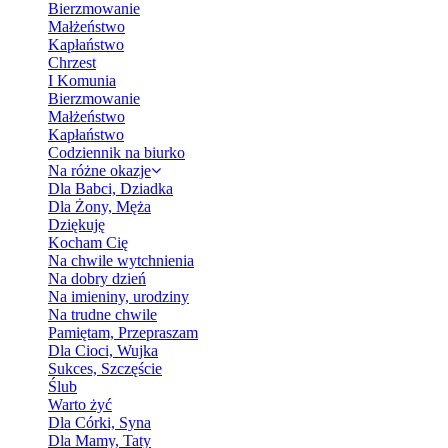
Bierzmowanie
Małżeństwo
Kapłaństwo
Chrzest
I Komunia
Bierzmowanie
Małżeństwo
Kapłaństwo
Codziennik na biurko
Na różne okazje
Dla Babci, Dziadka
Dla Żony, Męża
Dziękuję
Kocham Cię
Na chwile wytchnienia
Na dobry dzień
Na imieniny, urodziny
Na trudne chwile
Pamiętam, Przepraszam
Dla Cioci, Wujka
Sukces, Szczęście
Ślub
Warto żyć
Dla Córki, Syna
Dla Mamy, Taty