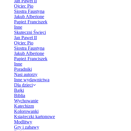
Jan Paweł II
Ojciec Pio
Siostra Faustyna
Jakub Alberione
Papież Franciszek
Inne
Skuteczni Święci
Jan Paweł II
Ojciec Pio
Siostra Faustyna
Jakub Alberione
Papież Franciszek
Inne
Poradniki
Nasi autorzy
Inne wydawnictwa
Dla dzieci
Bajki
Biblia
Wychowanie
Katechizm
Kolorowanki
Książeczki kartonowe
Modlitwy
Gry i zabawy