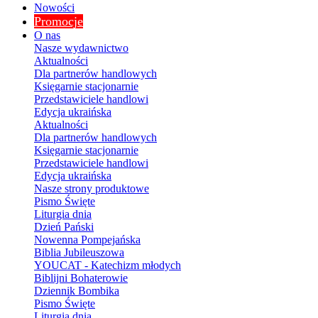
Nowości
Promocje
O nas
Nasze wydawnictwo
Aktualności
Dla partnerów handlowych
Księgarnie stacjonarnie
Przedstawiciele handlowi
Edycja ukraińska
Aktualności
Dla partnerów handlowych
Księgarnie stacjonarnie
Przedstawiciele handlowi
Edycja ukraińska
Nasze strony produktowe
Pismo Święte
Liturgia dnia
Dzień Pański
Nowenna Pompejańska
Biblia Jubileuszowa
YOUCAT - Katechizm młodych
Biblijni Bohaterowie
Dziennik Bombika
Pismo Święte
Liturgia dnia