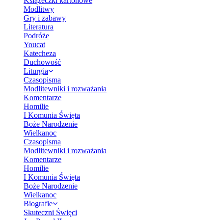
Książeczki kartonowe
Modlitwy
Gry i zabawy
Literatura
Podróże
Youcat
Katecheza
Duchowość
Liturgia
Czasopisma
Modlitewniki i rozważania
Komentarze
Homilie
I Komunia Święta
Boże Narodzenie
Wielkanoc
Czasopisma
Modlitewniki i rozważania
Komentarze
Homilie
I Komunia Święta
Boże Narodzenie
Wielkanoc
Biografie
Skuteczni Święci