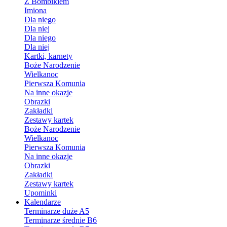
Z Bombikiem
Imiona
Dla niego
Dla niej
Dla niego
Dla niej
Kartki, karnety
Boże Narodzenie
Wielkanoc
Pierwsza Komunia
Na inne okazje
Obrazki
Zakładki
Zestawy kartek
Boże Narodzenie
Wielkanoc
Pierwsza Komunia
Na inne okazje
Obrazki
Zakładki
Zestawy kartek
Upominki
Kalendarze
Terminarze duże A5
Terminarze średnie B6