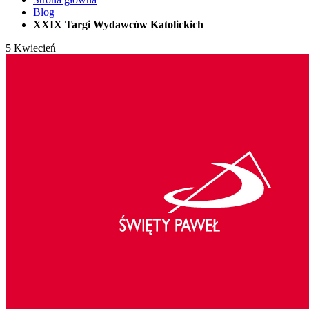
Blog
XXIX Targi Wydawców Katolickich
5
Kwiecień