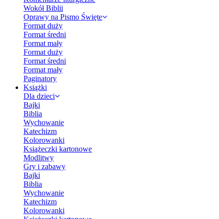
Wokół Biblii
Oprawy na Pismo Święte
Format duży
Format średni
Format mały
Format duży
Format średni
Format mały
Paginatory
Książki
Dla dzieci
Bajki
Biblia
Wychowanie
Katechizm
Kolorowanki
Książeczki kartonowe
Modlitwy
Gry i zabawy
Bajki
Biblia
Wychowanie
Katechizm
Kolorowanki