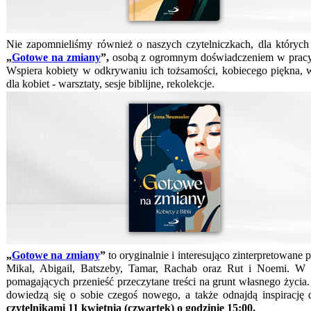
Nie zapomnieliśmy również o naszych czytelniczkach, dla któryc
„
Gotowe na zmiany
”,
osobą z ogromnym doświadczeniem w pracy 
Wspiera kobiety w odkrywaniu ich tożsamości, kobiecego piękna, w
dla kobiet - warsztaty, sesje biblijne, rekolekcje.
„
Gotowe na zmiany
”
to oryginalnie i interesująco zinterpretowane p
Mikal, Abigail, Batszeby, Tamar, Rachab oraz Rut i Noemi. W k
pomagających przenieść przeczytane treści na grunt własnego życia. K
dowiedzą się o sobie czegoś nowego, a także odnajdą inspiracj
czytelnikami 11 kwietnia (czwartek) o godzinie 15:00.