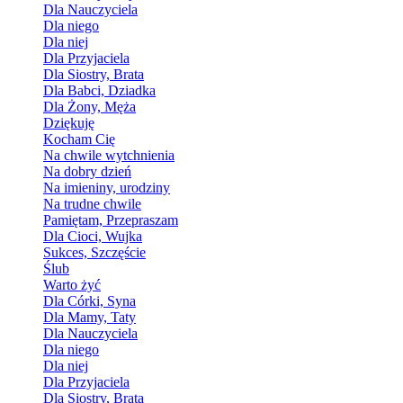
Dla Nauczyciela
Dla niego
Dla niej
Dla Przyjaciela
Dla Siostry, Brata
Dla Babci, Dziadka
Dla Żony, Męża
Dziękuję
Kocham Cię
Na chwile wytchnienia
Na dobry dzień
Na imieniny, urodziny
Na trudne chwile
Pamiętam, Przepraszam
Dla Cioci, Wujka
Sukces, Szczęście
Ślub
Warto żyć
Dla Córki, Syna
Dla Mamy, Taty
Dla Nauczyciela
Dla niego
Dla niej
Dla Przyjaciela
Dla Siostry, Brata