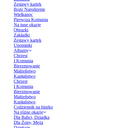
Zestawy kartek
Boże Narodzenie
Wielkanoc
Pierwsza Komunia
Na inne okazje
Obrazki
Zakładki
Zestawy kartek
Upominki
Albumy
Chrzest
I Komunia
Bierzmowanie
Małżeństwo
Kapłaństwo
Chrzest
I Komunia
Bierzmowanie
Małżeństwo
Kapłaństwo
Codziennik na biurko
Na różne okazje
Dla Babci, Dziadka
Dla Żony, Męża
Dziękuję