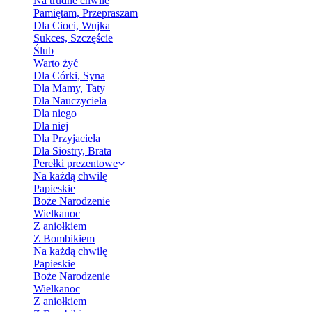
Na trudne chwile
Pamiętam, Przepraszam
Dla Cioci, Wujka
Sukces, Szczęście
Ślub
Warto żyć
Dla Córki, Syna
Dla Mamy, Taty
Dla Nauczyciela
Dla niego
Dla niej
Dla Przyjaciela
Dla Siostry, Brata
Perełki prezentowe
Na każdą chwilę
Papieskie
Boże Narodzenie
Wielkanoc
Z aniołkiem
Z Bombikiem
Na każdą chwilę
Papieskie
Boże Narodzenie
Wielkanoc
Z aniołkiem