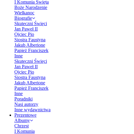
I Komunia Święta
Boże Narodzenie
Wielkanoc
Biografie
Skuteczni Święci
Jan Paweł II
Ojciec Pio
Siostra Faustyna
Jakub Alberione
Papież Franciszek
Inne
Skuteczni Święci
Jan Paweł II
Ojciec Pio
Siostra Faustyna
Jakub Alberione
Papież Franciszek
Inne
Poradniki
Nasi autorzy
Inne wydawnictwa
Prezentowe
Albumy
Chrzest
I Komunia