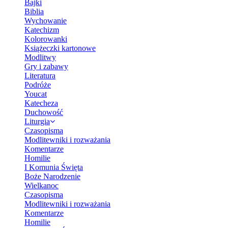
Bajki
Biblia
Wychowanie
Katechizm
Kolorowanki
Książeczki kartonowe
Modlitwy
Gry i zabawy
Literatura
Podróże
Youcat
Katecheza
Duchowość
Liturgia
Czasopisma
Modlitewniki i rozważania
Komentarze
Homilie
I Komunia Święta
Boże Narodzenie
Wielkanoc
Czasopisma
Modlitewniki i rozważania
Komentarze
Homilie