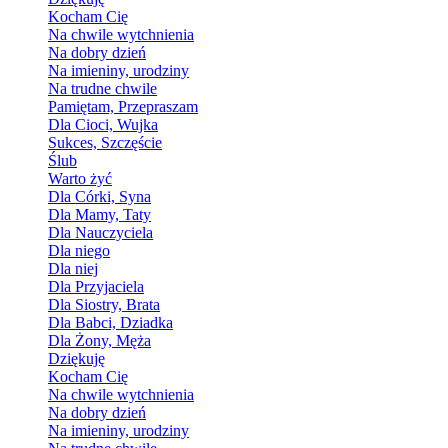
Kocham Cię
Na chwile wytchnienia
Na dobry dzień
Na imieniny, urodziny
Na trudne chwile
Pamiętam, Przepraszam
Dla Cioci, Wujka
Sukces, Szczęście
Ślub
Warto żyć
Dla Córki, Syna
Dla Mamy, Taty
Dla Nauczyciela
Dla niego
Dla niej
Dla Przyjaciela
Dla Siostry, Brata
Dla Babci, Dziadka
Dla Żony, Męża
Dziękuję
Kocham Cię
Na chwile wytchnienia
Na dobry dzień
Na imieniny, urodziny