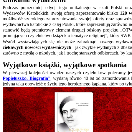
Podczas poprzedniej edycji tego unikalnego w skali Polski ora
Wydawców Katolickich, swoją ofertę zaprezentowało blisko
120 w
możliwość szerokiego zaprezentowania swojej oferty oraz sprawdzen
wydawnictwa katolickie z całej Polski, które zaprezentują zarówno n
stanowić będą premierowy element drugiej odsłony projektu „OT
promujących czytelnictwo książek o tematyce religijnej”, który S
Wśród wystawiających się nie może zabraknąć naszego wydawn
ciekawych nowości wydawniczych
- jak zwykle wydanych z dbałoś
zarówno z myślą o młodych, jak i trochę starszych odbiorcach, by każd
Wyjątkowe książki, wyjątkowe spotkania
W pierwszej kolejności uwadze naszych czytelników polecamy je
Popiełuszko. Biografia”
, wydaną równo 40 lat od zamordowania ksi
jedyna taka opowieść o życiu tego heroicznego kapłana, który po ty