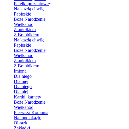
Perełki prezentowe
Na każdą chwilę
Papieskie
Boże Narodzenie
Wielkanoc
Z aniołkiem
Z Bombikiem
Na każdą chwilę
Papieskie
Boże Narodzenie
Wielkanoc
Z aniołkiem
Z Bombikiem
Imiona
Dla niego
Dla niej
Dla niego
Dla niej
Kartki, karnety
Boże Narodzenie
Wielkanoc
Pierwsza Komunia
Na inne okazje
Obrazki
Zakładki