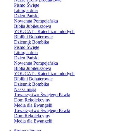
Pismo Święte
Liturgia dnia
Dzień Pański
Nowenna Pompejańska
Biblia Jubileuszowa
YOUCAT - Katechizm młodych
Biblijni Bohaterowie
Dziennik Bombika
Pismo Święte
Liturgia dnia
Dzień Pański
Nowenna Pompejańska
Biblia Jubileuszowa
YOUCAT - Katechizm młodych
Biblijni Bohaterowie
Dziennik Bombika
Nasza misja
Towarzystwo Świętego Pawła
Dom Rekolekcyjny
Media dla Ewangelii
Towarzystwo Świętego Pawła
Dom Rekolekcyjny
Media dla Ewangelii
Strona główna