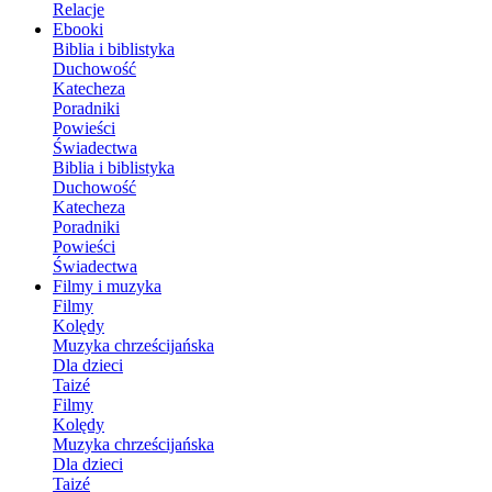
Relacje
Ebooki
Biblia i biblistyka
Duchowość
Katecheza
Poradniki
Powieści
Świadectwa
Biblia i biblistyka
Duchowość
Katecheza
Poradniki
Powieści
Świadectwa
Filmy i muzyka
Filmy
Kolędy
Muzyka chrześcijańska
Dla dzieci
Taizé
Filmy
Kolędy
Muzyka chrześcijańska
Dla dzieci
Taizé