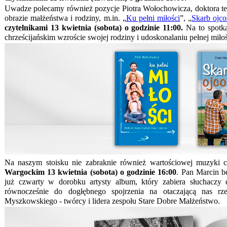
Uwadze polecamy również pozycje Piotra Wołochowicza, doktora teolo
obrazie małżeństwa i rodziny, m.in. „
Ku pełni miłości
”, „
Skarb ojc
czytelnikami 13 kwietnia (sobota) o godzinie 11:00.
Na to spotka
chrześcijańskim wzroście swojej rodziny i udoskonalaniu pełnej miłośc
Na naszym stoisku nie zabraknie również wartościowej muzyki c
Wargockim 13 kwietnia (sobota) o godzinie 16:00
. Pan Marcin b
już czwarty w dorobku artysty album, który zabiera słuchaczy d
równocześnie do dogłębnego spojrzenia na otaczającą nas rze
Myszkowskiego - twórcy i lidera zespołu Stare Dobre Małżeństwo.