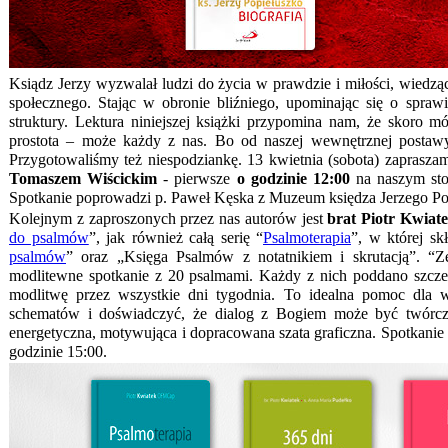
Ksiądz Jerzy wyzwalał ludzi do życia w prawdzie i miłości, wiedzą
społecznego. Stając w obronie bliźniego, upominając się o spraw
struktury. Lektura niniejszej książki przypomina nam, że skoro mó
prostota – może każdy z nas. Bo od naszej wewnętrznej postawy z
Przygotowaliśmy też niespodziankę. 13 kwietnia (sobota) zaprasz
Tomaszem Wiścickim
- pierwsze
o godzinie 12:00
na naszym sto
Spotkanie poprowadzi p. Paweł Kęska z Muzeum księdza Jerzego Po
Kolejnym z zaproszonych przez nas autorów jest
brat Piotr Kwiat
do psalmów
”, jak również całą serię “
Psalmoterapia
”, w której sk
psalmów
” oraz „Księga Psalmów z notatnikiem i skrutacją”. “Z
modlitewne spotkanie z 20 psalmami. Każdy z nich poddano szcze
modlitwę przez wszystkie dni tygodnia. To idealna pomoc dla 
schematów i doświadczyć, że dialog z Bogiem może być twórczy
energetyczna, motywująca i dopracowana szata graficzna. Spotkanie 
godzinie 15:00.