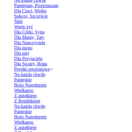
Na trudne chwile
Pamiętam, Przepraszam
Dla Cioci, Wujka
Sukces, Szczęście
Ślub
Warto żyć
Dla Córki, Syna
Dla Mamy, Taty
Dla Nauczyciela
Dla niego
Dla niej
Dla Przyjaciela
Dla Siostry, Brata
Perełki prezentowe
Na każdą chwilę
Papieskie
Boże Narodzenie
Wielkanoc
Z aniołkiem
Z Bombikiem
Na każdą chwilę
Papieskie
Boże Narodzenie
Wielkanoc
Z aniołkiem