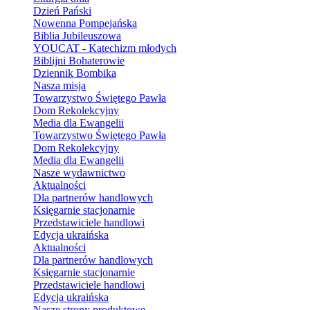
Dzień Pański
Nowenna Pompejańska
Biblia Jubileuszowa
YOUCAT - Katechizm młodych
Biblijni Bohaterowie
Dziennik Bombika
Nasza misja
Towarzystwo Świętego Pawła
Dom Rekolekcyjny
Media dla Ewangelii
Towarzystwo Świętego Pawła
Dom Rekolekcyjny
Media dla Ewangelii
Nasze wydawnictwo
Aktualności
Dla partnerów handlowych
Księgarnie stacjonarnie
Przedstawiciele handlowi
Edycja ukraińska
Aktualności
Dla partnerów handlowych
Księgarnie stacjonarnie
Przedstawiciele handlowi
Edycja ukraińska
Nasze strony produktowe