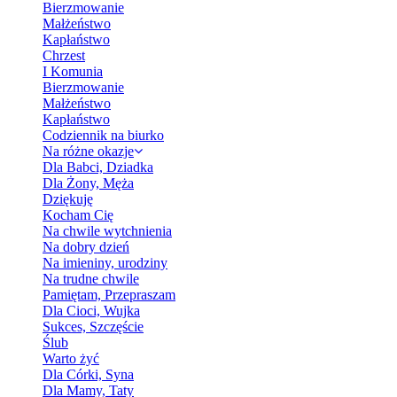
Bierzmowanie
Małżeństwo
Kapłaństwo
Chrzest
I Komunia
Bierzmowanie
Małżeństwo
Kapłaństwo
Codziennik na biurko
Na różne okazje
Dla Babci, Dziadka
Dla Żony, Męża
Dziękuję
Kocham Cię
Na chwile wytchnienia
Na dobry dzień
Na imieniny, urodziny
Na trudne chwile
Pamiętam, Przepraszam
Dla Cioci, Wujka
Sukces, Szczęście
Ślub
Warto żyć
Dla Córki, Syna
Dla Mamy, Taty