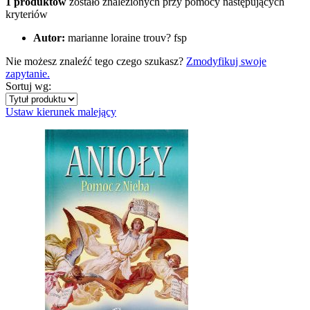
1 produktów
zostało znalezionych przy pomocy następujących
kryteriów
Autor:
marianne loraine trouv? fsp
Nie możesz znaleźć tego czego szukasz?
Zmodyfikuj swoje
zapytanie.
Sortuj wg:
Ustaw kierunek malejący