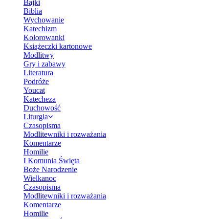
Bajki
Biblia
Wychowanie
Katechizm
Kolorowanki
Książeczki kartonowe
Modlitwy
Gry i zabawy
Literatura
Podróże
Youcat
Katecheza
Duchowość
Liturgia
Czasopisma
Modlitewniki i rozważania
Komentarze
Homilie
I Komunia Święta
Boże Narodzenie
Wielkanoc
Czasopisma
Modlitewniki i rozważania
Komentarze
Homilie