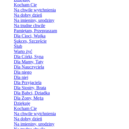
Kocham Cię
Na chwile wytchnienia
Na dobry dzień
Na imieniny, urodziny
Na trudne chwile
Pamiętam, Przepraszam
Dla Cioci, Wujka
Sukces, Szczęście
Ślub
Warto żyć
Dla Córki, Syna
Dla Mamy, Taty
Dla Nauczyciela
Dla niego
Dla niej
Dla Przyjaciela
Dla Siostry, Brata
Dla Babci, Dziadka
Dla Żony, Męża
Dziękuję
Kocham Cię
Na chwile wytchnienia
Na dobry dzień
Na imieniny, urodziny