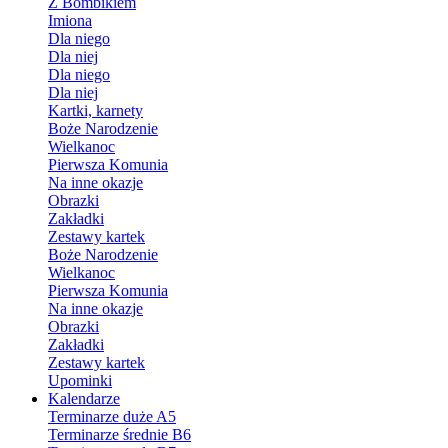
Z Bombikiem
Imiona
Dla niego
Dla niej
Dla niego
Dla niej
Kartki, karnety
Boże Narodzenie
Wielkanoc
Pierwsza Komunia
Na inne okazje
Obrazki
Zakładki
Zestawy kartek
Boże Narodzenie
Wielkanoc
Pierwsza Komunia
Na inne okazje
Obrazki
Zakładki
Zestawy kartek
Upominki
Kalendarze
Terminarze duże A5
Terminarze średnie B6