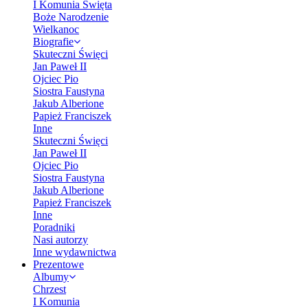
I Komunia Święta
Boże Narodzenie
Wielkanoc
Biografie
Skuteczni Święci
Jan Paweł II
Ojciec Pio
Siostra Faustyna
Jakub Alberione
Papież Franciszek
Inne
Skuteczni Święci
Jan Paweł II
Ojciec Pio
Siostra Faustyna
Jakub Alberione
Papież Franciszek
Inne
Poradniki
Nasi autorzy
Inne wydawnictwa
Prezentowe
Albumy
Chrzest
I Komunia