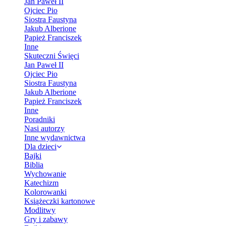
Jan Paweł II
Ojciec Pio
Siostra Faustyna
Jakub Alberione
Papież Franciszek
Inne
Skuteczni Święci
Jan Paweł II
Ojciec Pio
Siostra Faustyna
Jakub Alberione
Papież Franciszek
Inne
Poradniki
Nasi autorzy
Inne wydawnictwa
Dla dzieci
Bajki
Biblia
Wychowanie
Katechizm
Kolorowanki
Książeczki kartonowe
Modlitwy
Gry i zabawy