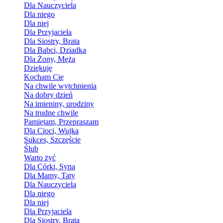
Dla Nauczyciela
Dla niego
Dla niej
Dla Przyjaciela
Dla Siostry, Brata
Dla Babci, Dziadka
Dla Żony, Męża
Dziękuję
Kocham Cię
Na chwile wytchnienia
Na dobry dzień
Na imieniny, urodziny
Na trudne chwile
Pamiętam, Przepraszam
Dla Cioci, Wujka
Sukces, Szczęście
Ślub
Warto żyć
Dla Córki, Syna
Dla Mamy, Taty
Dla Nauczyciela
Dla niego
Dla niej
Dla Przyjaciela
Dla Siostry, Brata