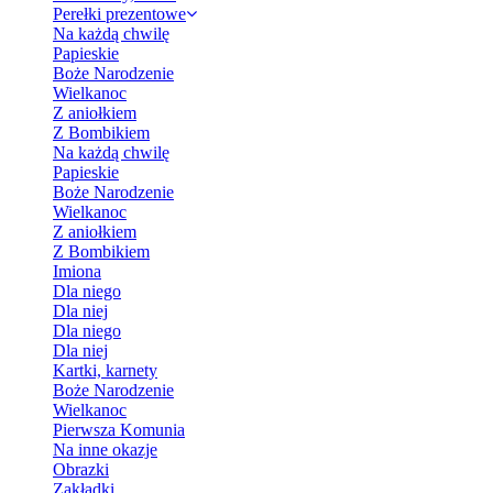
Perełki prezentowe
Na każdą chwilę
Papieskie
Boże Narodzenie
Wielkanoc
Z aniołkiem
Z Bombikiem
Na każdą chwilę
Papieskie
Boże Narodzenie
Wielkanoc
Z aniołkiem
Z Bombikiem
Imiona
Dla niego
Dla niej
Dla niego
Dla niej
Kartki, karnety
Boże Narodzenie
Wielkanoc
Pierwsza Komunia
Na inne okazje
Obrazki
Zakładki