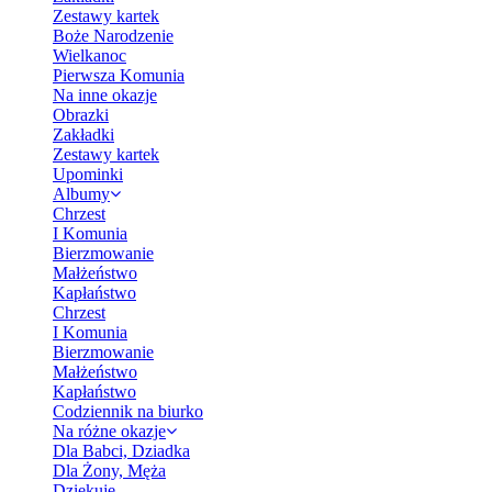
Zestawy kartek
Boże Narodzenie
Wielkanoc
Pierwsza Komunia
Na inne okazje
Obrazki
Zakładki
Zestawy kartek
Upominki
Albumy
Chrzest
I Komunia
Bierzmowanie
Małżeństwo
Kapłaństwo
Chrzest
I Komunia
Bierzmowanie
Małżeństwo
Kapłaństwo
Codziennik na biurko
Na różne okazje
Dla Babci, Dziadka
Dla Żony, Męża
Dziękuję