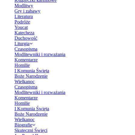
Książeczki kartonowe
Modlitwy
Gry i zabawy
Literatura
Podróże
Youcat
Katecheza
Duchowość
Liturgia
Czasopisma
Modlitewniki i rozważania
Komentarze
Homilie
I Komunia Święta
Boże Narodzenie
Wielkanoc
Czasopisma
Modlitewniki i rozważania
Komentarze
Homilie
I Komunia Święta
Boże Narodzenie
Wielkanoc
Biografie
Skuteczni Święci