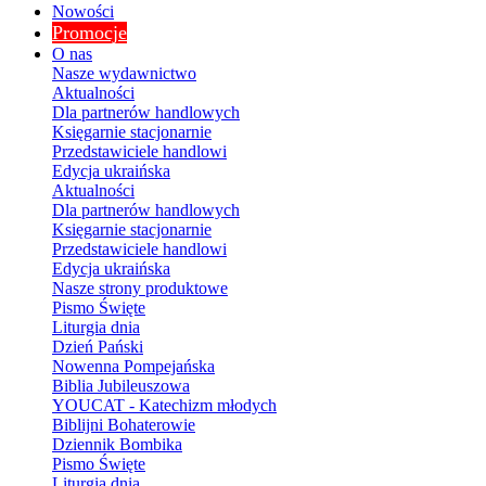
Nowości
Promocje
O nas
Nasze wydawnictwo
Aktualności
Dla partnerów handlowych
Księgarnie stacjonarnie
Przedstawiciele handlowi
Edycja ukraińska
Aktualności
Dla partnerów handlowych
Księgarnie stacjonarnie
Przedstawiciele handlowi
Edycja ukraińska
Nasze strony produktowe
Pismo Święte
Liturgia dnia
Dzień Pański
Nowenna Pompejańska
Biblia Jubileuszowa
YOUCAT - Katechizm młodych
Biblijni Bohaterowie
Dziennik Bombika
Pismo Święte
Liturgia dnia