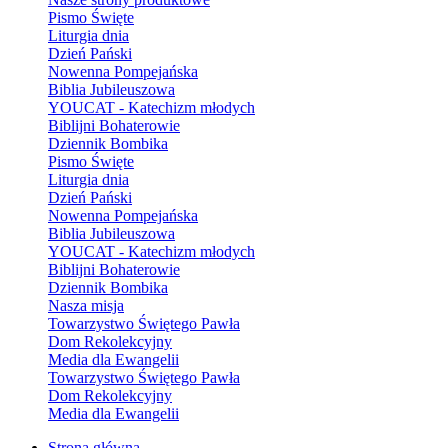
Pismo Święte
Liturgia dnia
Dzień Pański
Nowenna Pompejańska
Biblia Jubileuszowa
YOUCAT - Katechizm młodych
Biblijni Bohaterowie
Dziennik Bombika
Pismo Święte
Liturgia dnia
Dzień Pański
Nowenna Pompejańska
Biblia Jubileuszowa
YOUCAT - Katechizm młodych
Biblijni Bohaterowie
Dziennik Bombika
Nasza misja
Towarzystwo Świętego Pawła
Dom Rekolekcyjny
Media dla Ewangelii
Towarzystwo Świętego Pawła
Dom Rekolekcyjny
Media dla Ewangelii
Strona główna