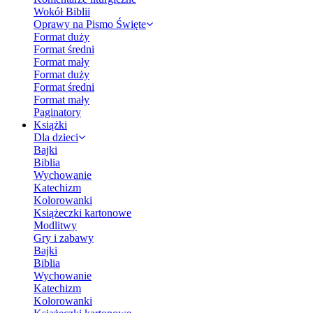
Wokół Biblii
Oprawy na Pismo Święte
Format duży
Format średni
Format mały
Format duży
Format średni
Format mały
Paginatory
Książki
Dla dzieci
Bajki
Biblia
Wychowanie
Katechizm
Kolorowanki
Książeczki kartonowe
Modlitwy
Gry i zabawy
Bajki
Biblia
Wychowanie
Katechizm
Kolorowanki