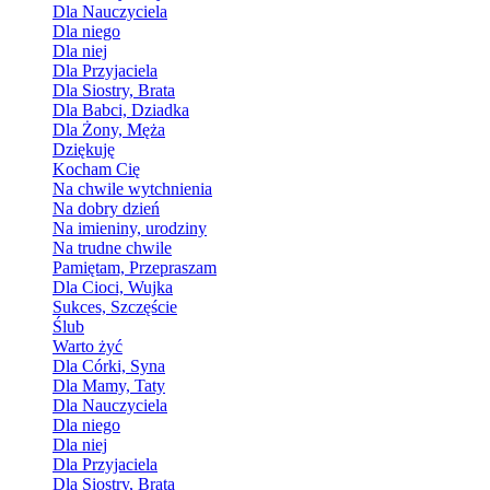
Dla Nauczyciela
Dla niego
Dla niej
Dla Przyjaciela
Dla Siostry, Brata
Dla Babci, Dziadka
Dla Żony, Męża
Dziękuję
Kocham Cię
Na chwile wytchnienia
Na dobry dzień
Na imieniny, urodziny
Na trudne chwile
Pamiętam, Przepraszam
Dla Cioci, Wujka
Sukces, Szczęście
Ślub
Warto żyć
Dla Córki, Syna
Dla Mamy, Taty
Dla Nauczyciela
Dla niego
Dla niej
Dla Przyjaciela
Dla Siostry, Brata