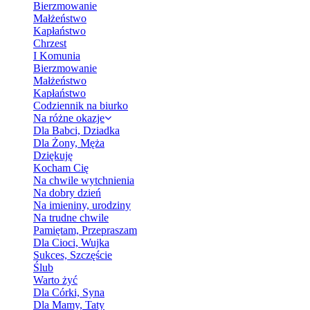
Bierzmowanie
Małżeństwo
Kapłaństwo
Chrzest
I Komunia
Bierzmowanie
Małżeństwo
Kapłaństwo
Codziennik na biurko
Na różne okazje
Dla Babci, Dziadka
Dla Żony, Męża
Dziękuję
Kocham Cię
Na chwile wytchnienia
Na dobry dzień
Na imieniny, urodziny
Na trudne chwile
Pamiętam, Przepraszam
Dla Cioci, Wujka
Sukces, Szczęście
Ślub
Warto żyć
Dla Córki, Syna
Dla Mamy, Taty