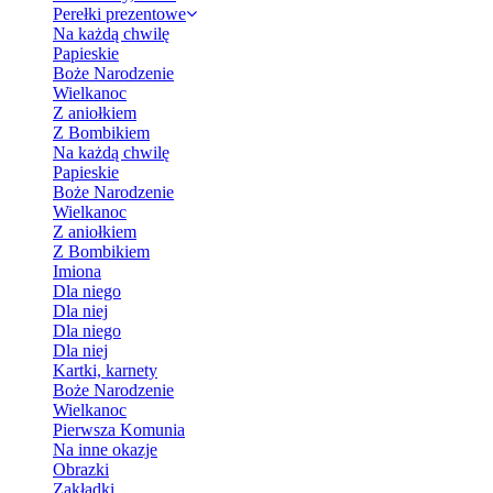
Perełki prezentowe
Na każdą chwilę
Papieskie
Boże Narodzenie
Wielkanoc
Z aniołkiem
Z Bombikiem
Na każdą chwilę
Papieskie
Boże Narodzenie
Wielkanoc
Z aniołkiem
Z Bombikiem
Imiona
Dla niego
Dla niej
Dla niego
Dla niej
Kartki, karnety
Boże Narodzenie
Wielkanoc
Pierwsza Komunia
Na inne okazje
Obrazki
Zakładki