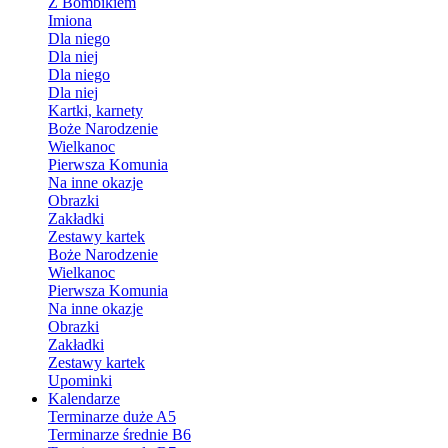
Z Bombikiem
Imiona
Dla niego
Dla niej
Dla niego
Dla niej
Kartki, karnety
Boże Narodzenie
Wielkanoc
Pierwsza Komunia
Na inne okazje
Obrazki
Zakładki
Zestawy kartek
Boże Narodzenie
Wielkanoc
Pierwsza Komunia
Na inne okazje
Obrazki
Zakładki
Zestawy kartek
Upominki
Kalendarze
Terminarze duże A5
Terminarze średnie B6