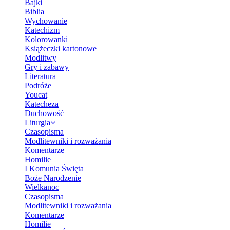
Bajki
Biblia
Wychowanie
Katechizm
Kolorowanki
Książeczki kartonowe
Modlitwy
Gry i zabawy
Literatura
Podróże
Youcat
Katecheza
Duchowość
Liturgia
Czasopisma
Modlitewniki i rozważania
Komentarze
Homilie
I Komunia Święta
Boże Narodzenie
Wielkanoc
Czasopisma
Modlitewniki i rozważania
Komentarze
Homilie