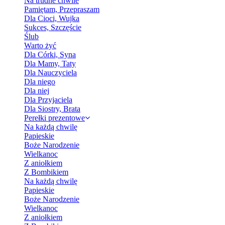
Na trudne chwile
Pamiętam, Przepraszam
Dla Cioci, Wujka
Sukces, Szczęście
Ślub
Warto żyć
Dla Córki, Syna
Dla Mamy, Taty
Dla Nauczyciela
Dla niego
Dla niej
Dla Przyjaciela
Dla Siostry, Brata
Perełki prezentowe
Na każdą chwilę
Papieskie
Boże Narodzenie
Wielkanoc
Z aniołkiem
Z Bombikiem
Na każdą chwilę
Papieskie
Boże Narodzenie
Wielkanoc
Z aniołkiem