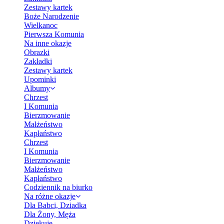
Zestawy kartek
Boże Narodzenie
Wielkanoc
Pierwsza Komunia
Na inne okazje
Obrazki
Zakładki
Zestawy kartek
Upominki
Albumy
Chrzest
I Komunia
Bierzmowanie
Małżeństwo
Kapłaństwo
Chrzest
I Komunia
Bierzmowanie
Małżeństwo
Kapłaństwo
Codziennik na biurko
Na różne okazje
Dla Babci, Dziadka
Dla Żony, Męża
Dziękuję