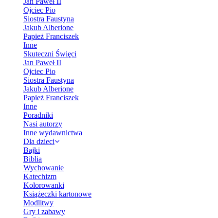
Jan Paweł II
Ojciec Pio
Siostra Faustyna
Jakub Alberione
Papież Franciszek
Inne
Skuteczni Święci
Jan Paweł II
Ojciec Pio
Siostra Faustyna
Jakub Alberione
Papież Franciszek
Inne
Poradniki
Nasi autorzy
Inne wydawnictwa
Dla dzieci
Bajki
Biblia
Wychowanie
Katechizm
Kolorowanki
Książeczki kartonowe
Modlitwy
Gry i zabawy