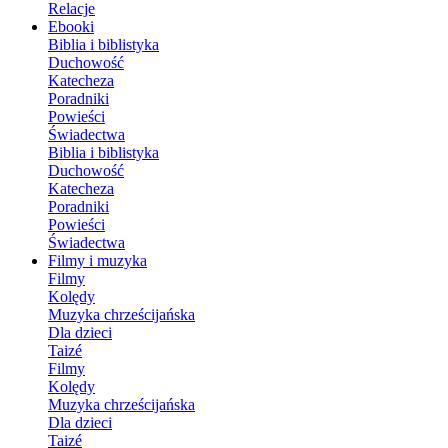
Relacje
Ebooki
Biblia i biblistyka
Duchowość
Katecheza
Poradniki
Powieści
Świadectwa
Biblia i biblistyka
Duchowość
Katecheza
Poradniki
Powieści
Świadectwa
Filmy i muzyka
Filmy
Kolędy
Muzyka chrześcijańska
Dla dzieci
Taizé
Filmy
Kolędy
Muzyka chrześcijańska
Dla dzieci
Taizé