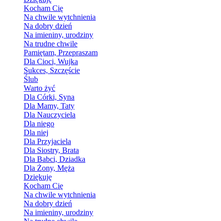
Kocham Cię
Na chwile wytchnienia
Na dobry dzień
Na imieniny, urodziny
Na trudne chwile
Pamiętam, Przepraszam
Dla Cioci, Wujka
Sukces, Szczęście
Ślub
Warto żyć
Dla Córki, Syna
Dla Mamy, Taty
Dla Nauczyciela
Dla niego
Dla niej
Dla Przyjaciela
Dla Siostry, Brata
Dla Babci, Dziadka
Dla Żony, Męża
Dziękuję
Kocham Cię
Na chwile wytchnienia
Na dobry dzień
Na imieniny, urodziny