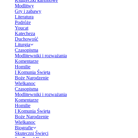
Książeczki kartonowe
Modlitwy
Gry i zabawy
Literatura
Podróże
Youcat
Katecheza
Duchowość
Liturgia
Czasopisma
Modlitewniki i rozważania
Komentarze
Homilie
I Komunia Święta
Boże Narodzenie
Wielkanoc
Czasopisma
Modlitewniki i rozważania
Komentarze
Homilie
I Komunia Święta
Boże Narodzenie
Wielkanoc
Biografie
Skuteczni Święci