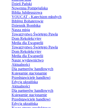
Dzień Pański
Nowenna Pompejańska
Biblia Jubileuszowa
YOUCAT - Katechizm młodych
Biblijni Bohaterowie
Dziennik Bombika
Nasza misja
Towarzystwo Świętego Pawła
Dom Rekolekcyjny
Media dla Ewangelii
Towarzystwo Świętego Pawła
Dom Rekolekcyjny
Media dla Ewangelii
Nasze wydawnictwo
Aktualności
Dla partnerów handlowych
Księgarnie stacjonarnie
Przedstawiciele handlowi
Edycja ukraińska
Aktualności
Dla partnerów handlowych
Księgarnie stacjonarnie
Przedstawiciele handlowi
Edycja ukraińska
Nasze strony produktowe