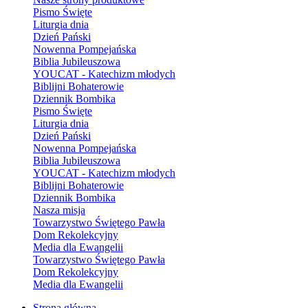
Pismo Święte
Liturgia dnia
Dzień Pański
Nowenna Pompejańska
Biblia Jubileuszowa
YOUCAT - Katechizm młodych
Biblijni Bohaterowie
Dziennik Bombika
Pismo Święte
Liturgia dnia
Dzień Pański
Nowenna Pompejańska
Biblia Jubileuszowa
YOUCAT - Katechizm młodych
Biblijni Bohaterowie
Dziennik Bombika
Nasza misja
Towarzystwo Świętego Pawła
Dom Rekolekcyjny
Media dla Ewangelii
Towarzystwo Świętego Pawła
Dom Rekolekcyjny
Media dla Ewangelii
Strona główna