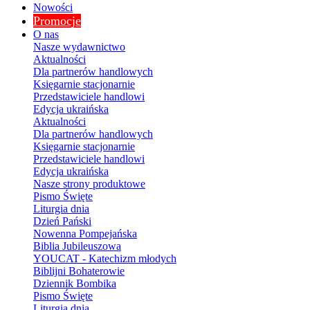
Nowości
Promocje
O nas
Nasze wydawnictwo
Aktualności
Dla partnerów handlowych
Księgarnie stacjonarnie
Przedstawiciele handlowi
Edycja ukraińska
Aktualności
Dla partnerów handlowych
Księgarnie stacjonarnie
Przedstawiciele handlowi
Edycja ukraińska
Nasze strony produktowe
Pismo Święte
Liturgia dnia
Dzień Pański
Nowenna Pompejańska
Biblia Jubileuszowa
YOUCAT - Katechizm młodych
Biblijni Bohaterowie
Dziennik Bombika
Pismo Święte
Liturgia dnia