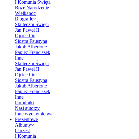
I Komunia Święta
Boże Narodzenie
Wielkanoc
Biografie
Skuteczni Święci
Jan Paweł II
Ojciec Pio
Siostra Faustyna
Jakub Alberione
Papież Franciszek
Inne
Skuteczni Święci
Jan Paweł II
Ojciec Pio
Siostra Faustyna
Jakub Alberione
Papież Franciszek
Inne
Poradniki
Nasi autorzy
Inne wydawnictwa
Prezentowe
Albumy
Chrzest
I Komunia