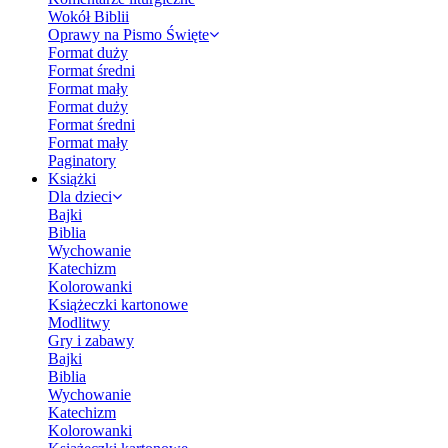
Wokół Biblii
Oprawy na Pismo Święte
Format duży
Format średni
Format mały
Format duży
Format średni
Format mały
Paginatory
Książki
Dla dzieci
Bajki
Biblia
Wychowanie
Katechizm
Kolorowanki
Książeczki kartonowe
Modlitwy
Gry i zabawy
Bajki
Biblia
Wychowanie
Katechizm
Kolorowanki