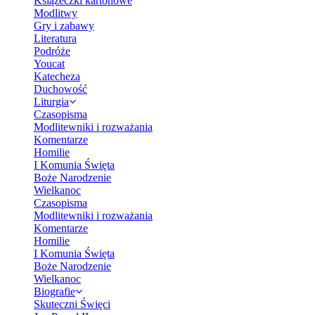
Książeczki kartonowe
Modlitwy
Gry i zabawy
Literatura
Podróże
Youcat
Katecheza
Duchowość
Liturgia
Czasopisma
Modlitewniki i rozważania
Komentarze
Homilie
I Komunia Święta
Boże Narodzenie
Wielkanoc
Czasopisma
Modlitewniki i rozważania
Komentarze
Homilie
I Komunia Święta
Boże Narodzenie
Wielkanoc
Biografie
Skuteczni Święci