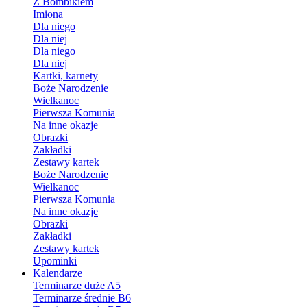
Z Bombikiem
Imiona
Dla niego
Dla niej
Dla niego
Dla niej
Kartki, karnety
Boże Narodzenie
Wielkanoc
Pierwsza Komunia
Na inne okazje
Obrazki
Zakładki
Zestawy kartek
Boże Narodzenie
Wielkanoc
Pierwsza Komunia
Na inne okazje
Obrazki
Zakładki
Zestawy kartek
Upominki
Kalendarze
Terminarze duże A5
Terminarze średnie B6