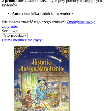
2 produktów
zostało znalezionych przy pomocy następujących
kryteriów
Autor:
dominika stadnicka-strzembosz
Nie możesz znaleźć tego czego szukasz?
Zmodyfikuj swoje
zapytanie.
Sortuj wg:
Ustaw kierunek malejący