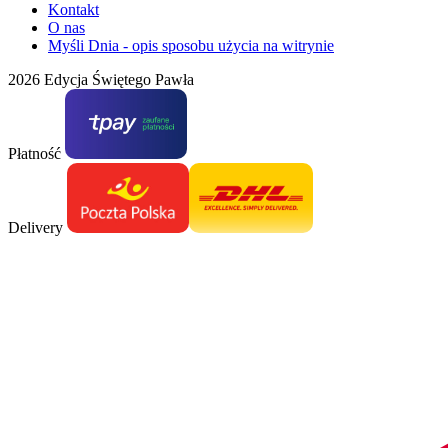
Kontakt
O nas
Myśli Dnia - opis sposobu użycia na witrynie
2026 Edycja Świętego Pawła
Płatność
Delivery