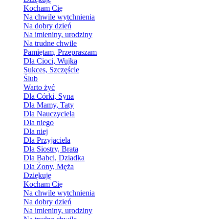
Kocham Cię
Na chwile wytchnienia
Na dobry dzień
Na imieniny, urodziny
Na trudne chwile
Pamiętam, Przepraszam
Dla Cioci, Wujka
Sukces, Szczęście
Ślub
Warto żyć
Dla Córki, Syna
Dla Mamy, Taty
Dla Nauczyciela
Dla niego
Dla niej
Dla Przyjaciela
Dla Siostry, Brata
Dla Babci, Dziadka
Dla Żony, Męża
Dziękuję
Kocham Cię
Na chwile wytchnienia
Na dobry dzień
Na imieniny, urodziny