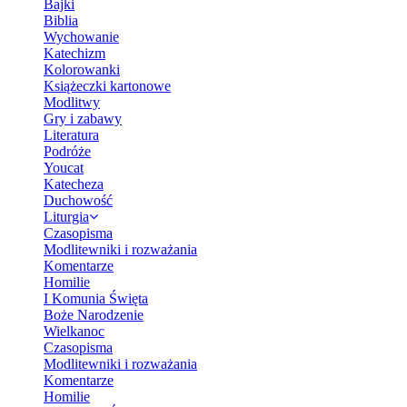
Bajki
Biblia
Wychowanie
Katechizm
Kolorowanki
Książeczki kartonowe
Modlitwy
Gry i zabawy
Literatura
Podróże
Youcat
Katecheza
Duchowość
Liturgia
Czasopisma
Modlitewniki i rozważania
Komentarze
Homilie
I Komunia Święta
Boże Narodzenie
Wielkanoc
Czasopisma
Modlitewniki i rozważania
Komentarze
Homilie