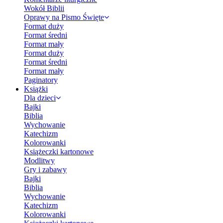
Wokół Biblii
Oprawy na Pismo Święte
Format duży
Format średni
Format mały
Format duży
Format średni
Format mały
Paginatory
Książki
Dla dzieci
Bajki
Biblia
Wychowanie
Katechizm
Kolorowanki
Książeczki kartonowe
Modlitwy
Gry i zabawy
Bajki
Biblia
Wychowanie
Katechizm
Kolorowanki