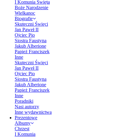
I Komunia Święta
Boże Narodzenie
Wielkanoc
Biografie
Skuteczni Święci
Jan Paweł II
Ojciec Pio
Siostra Faustyna
Jakub Alberione
Papież Franciszek
Inne
Skuteczni Święci
Jan Paweł II
Ojciec Pio
Siostra Faustyna
Jakub Alberione
Papież Franciszek
Inne
Poradniki
Nasi autorzy
Inne wydawnictwa
Prezentowe
Albumy
Chrzest
I Komunia