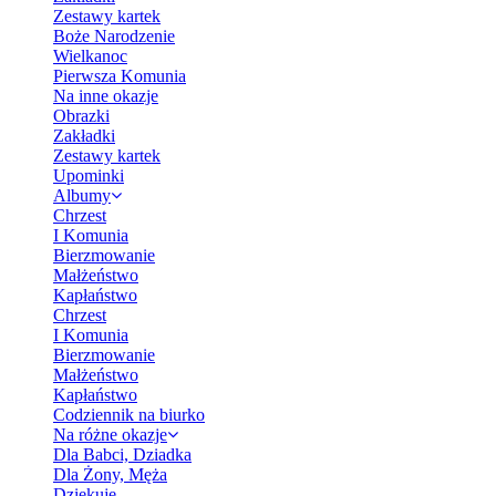
Zestawy kartek
Boże Narodzenie
Wielkanoc
Pierwsza Komunia
Na inne okazje
Obrazki
Zakładki
Zestawy kartek
Upominki
Albumy
Chrzest
I Komunia
Bierzmowanie
Małżeństwo
Kapłaństwo
Chrzest
I Komunia
Bierzmowanie
Małżeństwo
Kapłaństwo
Codziennik na biurko
Na różne okazje
Dla Babci, Dziadka
Dla Żony, Męża
Dziękuję