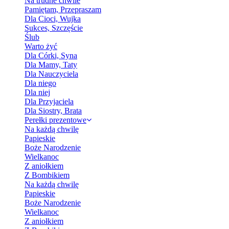
Na trudne chwile
Pamiętam, Przepraszam
Dla Cioci, Wujka
Sukces, Szczęście
Ślub
Warto żyć
Dla Córki, Syna
Dla Mamy, Taty
Dla Nauczyciela
Dla niego
Dla niej
Dla Przyjaciela
Dla Siostry, Brata
Perełki prezentowe
Na każdą chwilę
Papieskie
Boże Narodzenie
Wielkanoc
Z aniołkiem
Z Bombikiem
Na każdą chwilę
Papieskie
Boże Narodzenie
Wielkanoc
Z aniołkiem