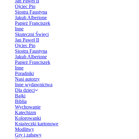
Jan Paweł II
Ojciec Pio
Siostra Faustyna
Jakub Alberione
Papież Franciszek
Inne
Skuteczni Święci
Jan Paweł II
Ojciec Pio
Siostra Faustyna
Jakub Alberione
Papież Franciszek
Inne
Poradniki
Nasi autorzy
Inne wydawnictwa
Dla dzieci
Bajki
Biblia
Wychowanie
Katechizm
Kolorowanki
Książeczki kartonowe
Modlitwy
Gry i zabawy