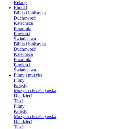
Relacje
Ebooki
Biblia i biblistyka
Duchowość
Katecheza
Poradniki
Powieści
Świadectwa
Biblia i biblistyka
Duchowość
Katecheza
Poradniki
Powieści
Świadectwa
Filmy i muzyka
Filmy
Kolędy
Muzyka chrześcijańska
Dla dzieci
Taizé
Filmy
Kolędy
Muzyka chrześcijańska
Dla dzieci
Taizé