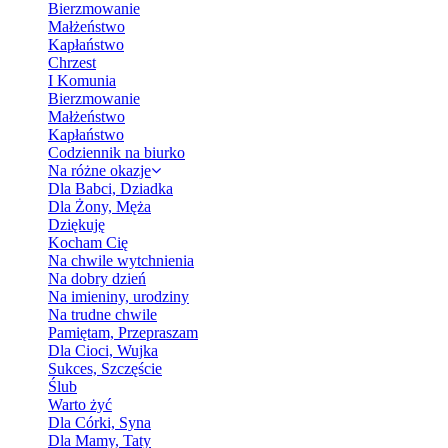
Bierzmowanie
Małżeństwo
Kapłaństwo
Chrzest
I Komunia
Bierzmowanie
Małżeństwo
Kapłaństwo
Codziennik na biurko
Na różne okazje
Dla Babci, Dziadka
Dla Żony, Męża
Dziękuję
Kocham Cię
Na chwile wytchnienia
Na dobry dzień
Na imieniny, urodziny
Na trudne chwile
Pamiętam, Przepraszam
Dla Cioci, Wujka
Sukces, Szczęście
Ślub
Warto żyć
Dla Córki, Syna
Dla Mamy, Taty