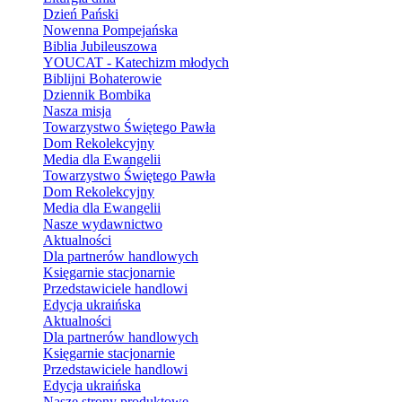
Dzień Pański
Nowenna Pompejańska
Biblia Jubileuszowa
YOUCAT - Katechizm młodych
Biblijni Bohaterowie
Dziennik Bombika
Nasza misja
Towarzystwo Świętego Pawła
Dom Rekolekcyjny
Media dla Ewangelii
Towarzystwo Świętego Pawła
Dom Rekolekcyjny
Media dla Ewangelii
Nasze wydawnictwo
Aktualności
Dla partnerów handlowych
Księgarnie stacjonarnie
Przedstawiciele handlowi
Edycja ukraińska
Aktualności
Dla partnerów handlowych
Księgarnie stacjonarnie
Przedstawiciele handlowi
Edycja ukraińska
Nasze strony produktowe