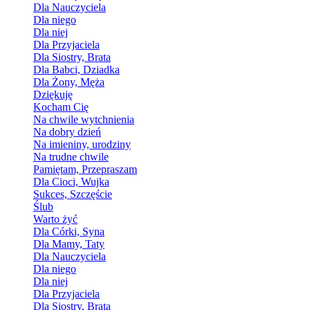
Dla Nauczyciela
Dla niego
Dla niej
Dla Przyjaciela
Dla Siostry, Brata
Dla Babci, Dziadka
Dla Żony, Męża
Dziękuję
Kocham Cię
Na chwile wytchnienia
Na dobry dzień
Na imieniny, urodziny
Na trudne chwile
Pamiętam, Przepraszam
Dla Cioci, Wujka
Sukces, Szczęście
Ślub
Warto żyć
Dla Córki, Syna
Dla Mamy, Taty
Dla Nauczyciela
Dla niego
Dla niej
Dla Przyjaciela
Dla Siostry, Brata