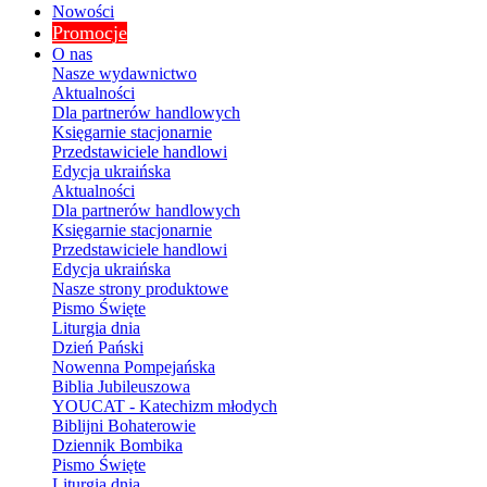
Nowości
Promocje
O nas
Nasze wydawnictwo
Aktualności
Dla partnerów handlowych
Księgarnie stacjonarnie
Przedstawiciele handlowi
Edycja ukraińska
Aktualności
Dla partnerów handlowych
Księgarnie stacjonarnie
Przedstawiciele handlowi
Edycja ukraińska
Nasze strony produktowe
Pismo Święte
Liturgia dnia
Dzień Pański
Nowenna Pompejańska
Biblia Jubileuszowa
YOUCAT - Katechizm młodych
Biblijni Bohaterowie
Dziennik Bombika
Pismo Święte
Liturgia dnia