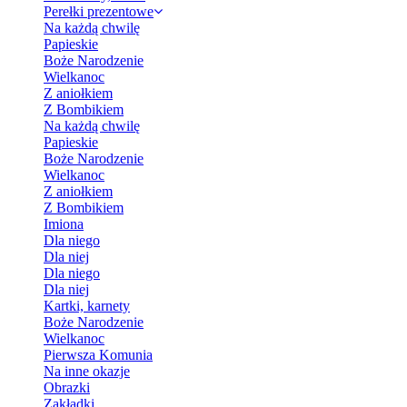
Perełki prezentowe
Na każdą chwilę
Papieskie
Boże Narodzenie
Wielkanoc
Z aniołkiem
Z Bombikiem
Na każdą chwilę
Papieskie
Boże Narodzenie
Wielkanoc
Z aniołkiem
Z Bombikiem
Imiona
Dla niego
Dla niej
Dla niego
Dla niej
Kartki, karnety
Boże Narodzenie
Wielkanoc
Pierwsza Komunia
Na inne okazje
Obrazki
Zakładki