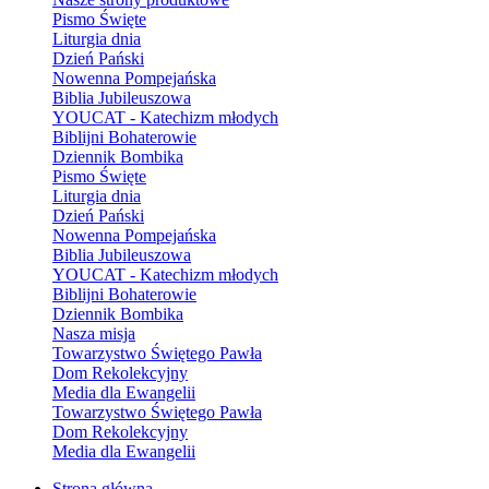
Pismo Święte
Liturgia dnia
Dzień Pański
Nowenna Pompejańska
Biblia Jubileuszowa
YOUCAT - Katechizm młodych
Biblijni Bohaterowie
Dziennik Bombika
Pismo Święte
Liturgia dnia
Dzień Pański
Nowenna Pompejańska
Biblia Jubileuszowa
YOUCAT - Katechizm młodych
Biblijni Bohaterowie
Dziennik Bombika
Nasza misja
Towarzystwo Świętego Pawła
Dom Rekolekcyjny
Media dla Ewangelii
Towarzystwo Świętego Pawła
Dom Rekolekcyjny
Media dla Ewangelii
Strona główna