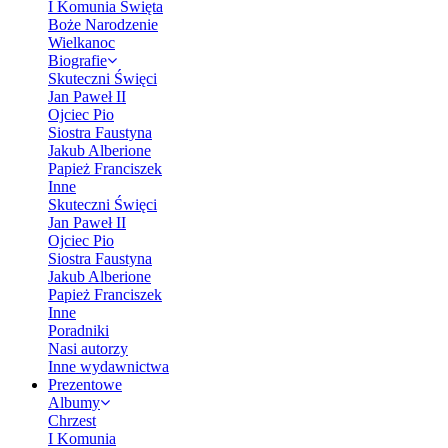
I Komunia Święta
Boże Narodzenie
Wielkanoc
Biografie
Skuteczni Święci
Jan Paweł II
Ojciec Pio
Siostra Faustyna
Jakub Alberione
Papież Franciszek
Inne
Skuteczni Święci
Jan Paweł II
Ojciec Pio
Siostra Faustyna
Jakub Alberione
Papież Franciszek
Inne
Poradniki
Nasi autorzy
Inne wydawnictwa
Prezentowe
Albumy
Chrzest
I Komunia