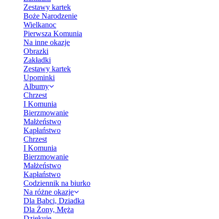
Zestawy kartek
Boże Narodzenie
Wielkanoc
Pierwsza Komunia
Na inne okazje
Obrazki
Zakładki
Zestawy kartek
Upominki
Albumy
Chrzest
I Komunia
Bierzmowanie
Małżeństwo
Kapłaństwo
Chrzest
I Komunia
Bierzmowanie
Małżeństwo
Kapłaństwo
Codziennik na biurko
Na różne okazje
Dla Babci, Dziadka
Dla Żony, Męża
Dziękuję