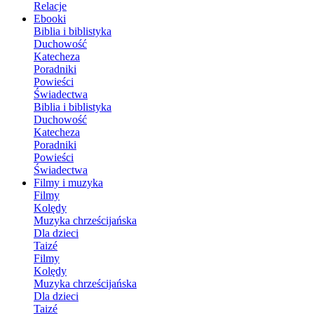
Relacje
Ebooki
Biblia i biblistyka
Duchowość
Katecheza
Poradniki
Powieści
Świadectwa
Biblia i biblistyka
Duchowość
Katecheza
Poradniki
Powieści
Świadectwa
Filmy i muzyka
Filmy
Kolędy
Muzyka chrześcijańska
Dla dzieci
Taizé
Filmy
Kolędy
Muzyka chrześcijańska
Dla dzieci
Taizé