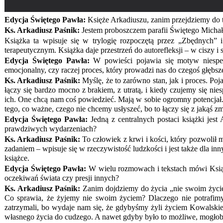
Edycja Świętego Pawła:
Księże Arkadiuszu, zanim przejdziemy do t
Ks. Arkadiusz Paśnik:
Jestem proboszczem parafii Świętego Michała
Książka ta wpisuje się w trylogię rozpoczętą przez „Zbędnych” 
terapeutycznym. Książka daje przestrzeń do autorefleksji – w ciszy i 
Edycja Świętego Pawła:
W powieści pojawia się motyw niespełn
emocjonalny, czy raczej proces, który prowadzi nas do czegoś głębs
Ks. Arkadiusz Paśnik:
Myślę, że to zarówno stan, jak i proces. Poj
łączy się bardzo mocno z brakiem, z utratą, i kiedy czujemy się nie
ich. One chcą nam coś powiedzieć. Mają w sobie ogromny potencjał.
tego, co ważne, czego nie chcemy usłyszeć, bo to łączy się z jakąś 
Edycja Świętego Pawła:
Jedną z centralnych postaci książki jest 
prawdziwych wydarzeniach?
Ks. Arkadiusz Paśnik:
To człowiek z krwi i kości, który pozwolił m
zadaniem – wpisuje się w rzeczywistość ludzkości i jest także dla inn
książce.
Edycja Świętego Pawła:
W wielu rozmowach i tekstach mówi Ksiądz
oczekiwań świata czy presji innych?
Ks. Arkadiusz Paśnik:
Zanim dojdziemy do życia „nie swoim życiem”
Co sprawia, że żyjemy nie swoim życiem? Dlaczego nie potrafimy b
zatrzymali, bo wydaje nam się, że gdybyśmy żyli życiem Kowalskieg
własnego życia do cudzego. A nawet gdyby było to możliwe, mogłoby 