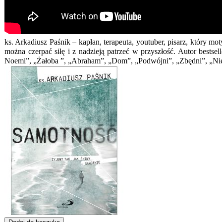
ks. Arkadiusz Paśnik – kapłan, terapeuta, youtuber, pisarz, który 
można czerpać siłę i z nadzieją patrzeć w przyszłość. Autor bestse
Noemi”, „Żałoba ”, „Abraham”, „Dom”, „Podwójni”, „Zbędni”, „Nie