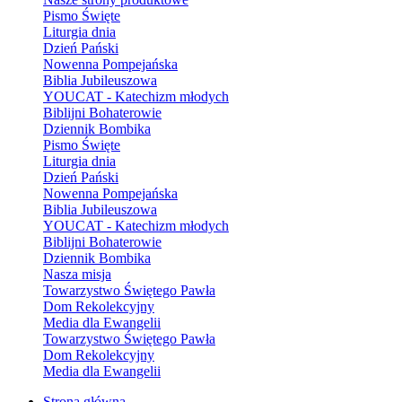
Pismo Święte
Liturgia dnia
Dzień Pański
Nowenna Pompejańska
Biblia Jubileuszowa
YOUCAT - Katechizm młodych
Biblijni Bohaterowie
Dziennik Bombika
Pismo Święte
Liturgia dnia
Dzień Pański
Nowenna Pompejańska
Biblia Jubileuszowa
YOUCAT - Katechizm młodych
Biblijni Bohaterowie
Dziennik Bombika
Nasza misja
Towarzystwo Świętego Pawła
Dom Rekolekcyjny
Media dla Ewangelii
Towarzystwo Świętego Pawła
Dom Rekolekcyjny
Media dla Ewangelii
Strona główna