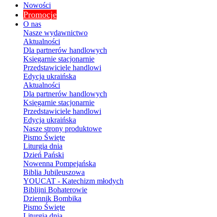
Nowości
Promocje
O nas
Nasze wydawnictwo
Aktualności
Dla partnerów handlowych
Księgarnie stacjonarnie
Przedstawiciele handlowi
Edycja ukraińska
Aktualności
Dla partnerów handlowych
Księgarnie stacjonarnie
Przedstawiciele handlowi
Edycja ukraińska
Nasze strony produktowe
Pismo Święte
Liturgia dnia
Dzień Pański
Nowenna Pompejańska
Biblia Jubileuszowa
YOUCAT - Katechizm młodych
Biblijni Bohaterowie
Dziennik Bombika
Pismo Święte
Liturgia dnia