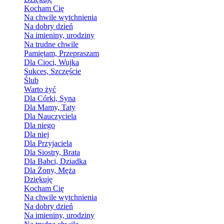
Kocham Cię
Na chwile wytchnienia
Na dobry dzień
Na imieniny, urodziny
Na trudne chwile
Pamiętam, Przepraszam
Dla Cioci, Wujka
Sukces, Szczęście
Ślub
Warto żyć
Dla Córki, Syna
Dla Mamy, Taty
Dla Nauczyciela
Dla niego
Dla niej
Dla Przyjaciela
Dla Siostry, Brata
Dla Babci, Dziadka
Dla Żony, Męża
Dziękuję
Kocham Cię
Na chwile wytchnienia
Na dobry dzień
Na imieniny, urodziny