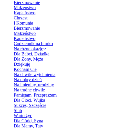
Bierzmowanie
Małżeństwo
Kapłaństwo
Chrzest
I Komunia
Bierzmowanie
Małżeństwo
Kapłaństwo
Codziennik na biurko
Na różne okazje
Dla Babci, Dziadka
Dla Żony, Męża
Dziękuję
Kocham Cię
Na chwile wytchnienia
Na dobry dzień
Na imieniny, urodziny
Na trudne chwile
Pamiętam, Przepraszam
Dla Cioci, Wujka
Sukces, Szczęście
Ślub
Warto żyć
Dla Córki, Syna
Dla Mamy, Taty