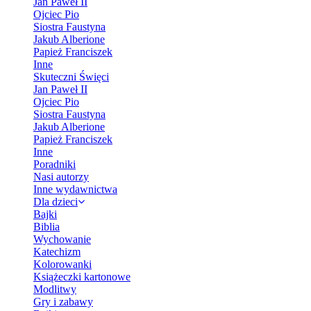
Jan Paweł II
Ojciec Pio
Siostra Faustyna
Jakub Alberione
Papież Franciszek
Inne
Skuteczni Święci
Jan Paweł II
Ojciec Pio
Siostra Faustyna
Jakub Alberione
Papież Franciszek
Inne
Poradniki
Nasi autorzy
Inne wydawnictwa
Dla dzieci
Bajki
Biblia
Wychowanie
Katechizm
Kolorowanki
Książeczki kartonowe
Modlitwy
Gry i zabawy