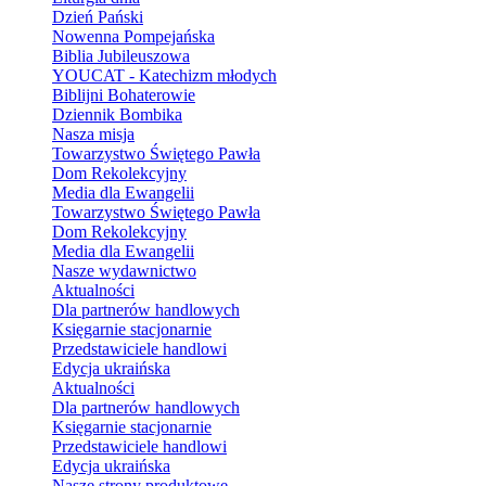
Dzień Pański
Nowenna Pompejańska
Biblia Jubileuszowa
YOUCAT - Katechizm młodych
Biblijni Bohaterowie
Dziennik Bombika
Nasza misja
Towarzystwo Świętego Pawła
Dom Rekolekcyjny
Media dla Ewangelii
Towarzystwo Świętego Pawła
Dom Rekolekcyjny
Media dla Ewangelii
Nasze wydawnictwo
Aktualności
Dla partnerów handlowych
Księgarnie stacjonarnie
Przedstawiciele handlowi
Edycja ukraińska
Aktualności
Dla partnerów handlowych
Księgarnie stacjonarnie
Przedstawiciele handlowi
Edycja ukraińska
Nasze strony produktowe