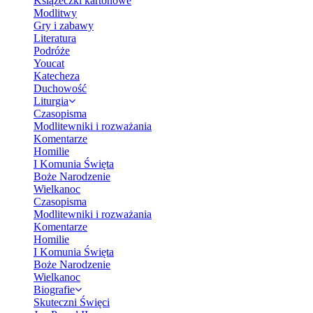
Książeczki kartonowe
Modlitwy
Gry i zabawy
Literatura
Podróże
Youcat
Katecheza
Duchowość
Liturgia
Czasopisma
Modlitewniki i rozważania
Komentarze
Homilie
I Komunia Święta
Boże Narodzenie
Wielkanoc
Czasopisma
Modlitewniki i rozważania
Komentarze
Homilie
I Komunia Święta
Boże Narodzenie
Wielkanoc
Biografie
Skuteczni Święci