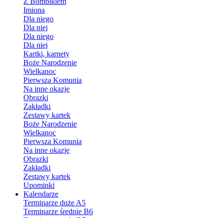
Z Bombikiem
Imiona
Dla niego
Dla niej
Dla niego
Dla niej
Kartki, karnety
Boże Narodzenie
Wielkanoc
Pierwsza Komunia
Na inne okazje
Obrazki
Zakładki
Zestawy kartek
Boże Narodzenie
Wielkanoc
Pierwsza Komunia
Na inne okazje
Obrazki
Zakładki
Zestawy kartek
Upominki
Kalendarze
Terminarze duże A5
Terminarze średnie B6