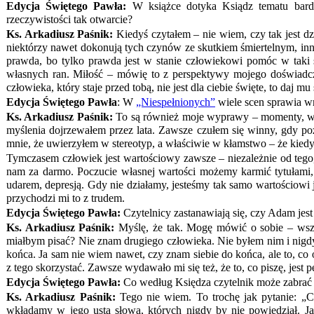
Edycja Świętego Pawła:
W książce dotyka Ksiądz tematu bardz
rzeczywistości tak otwarcie?
Ks. Arkadiusz Paśnik:
Kiedyś czytałem – nie wiem, czy tak jest dz
niektórzy nawet dokonują tych czynów ze skutkiem śmiertelnym, inni 
prawda, bo tylko prawda jest w stanie człowiekowi pomóc w taki spo
własnych ran. Miłość – mówię to z perspektywy mojego doświadczen
człowieka, który staje przed tobą, nie jest dla ciebie święte, to daj m
Edycja Świętego Pawła
: W
„Niespełnionych”
wiele scen sprawia wr
Ks. Arkadiusz Paśnik:
To są również moje wyprawy – momenty, w któ
myślenia dojrzewałem przez lata. Zawsze czułem się winny, gdy poz
mnie, że uwierzyłem w stereotyp, a właściwie w kłamstwo – że kiedy 
Tymczasem człowiek jest wartościowy zawsze – niezależnie od tego,
nam za darmo. Poczucie własnej wartości możemy karmić tytułami, p
udarem, depresją. Gdy nie działamy, jesteśmy tak samo wartościowi
przychodzi mi to z trudem.
Edycja Świętego Pawła:
Czytelnicy zastanawiają się, czy Adam jest
Ks. Arkadiusz Paśnik:
Myślę, że tak. Mogę mówić o sobie – wszyst
miałbym pisać? Nie znam drugiego człowieka. Nie byłem nim i nigdy 
końca. Ja sam nie wiem nawet, czy znam siebie do końca, ale to, co
z tego skorzystać. Zawsze wydawało mi się też, że to, co piszę, jes
Edycja Świętego Pawła:
Co według Księdza czytelnik może zabrać d
Ks. Arkadiusz Paśnik:
Tego nie wiem. To trochę jak pytanie: „Co
wkładamy w jego usta słowa, których nigdy by nie powiedział. J