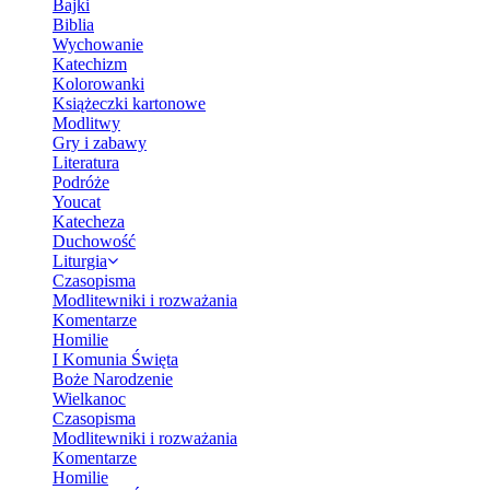
Bajki
Biblia
Wychowanie
Katechizm
Kolorowanki
Książeczki kartonowe
Modlitwy
Gry i zabawy
Literatura
Podróże
Youcat
Katecheza
Duchowość
Liturgia
Czasopisma
Modlitewniki i rozważania
Komentarze
Homilie
I Komunia Święta
Boże Narodzenie
Wielkanoc
Czasopisma
Modlitewniki i rozważania
Komentarze
Homilie