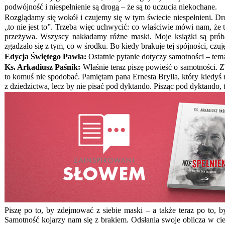
podwójność i niespełnienie są drogą – że są to uczucia niekochane.
Rozglądamy się wokół i czujemy się w tym świecie niespełnieni. Dró
„to nie jest to”. Trzeba więc uchwycić: co właściwie mówi nam, że 
przeżywa. Wszyscy nakładamy różne maski. Moje książki są prób
zgadzało się z tym, co w środku. Bo kiedy brakuje tej spójności, czuję
Edycja Świętego Pawła:
Ostatnie pytanie dotyczy samotności – temat
Ks. Arkadiusz Paśnik:
Właśnie teraz piszę powieść o samotności. Zbi
to komuś nie spodobać. Pamiętam pana Ernesta Brylla, który kiedyś mn
z dziedzictwa, lecz by nie pisać pod dyktando. Pisząc pod dyktando,
Piszę po to, by zdejmować z siebie maski – a także teraz po to, b
Samotność kojarzy nam się z brakiem. Odsłania swoje oblicza w cier