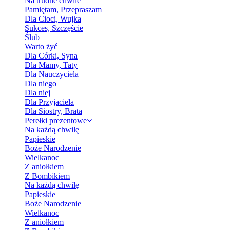
Na trudne chwile
Pamiętam, Przepraszam
Dla Cioci, Wujka
Sukces, Szczęście
Ślub
Warto żyć
Dla Córki, Syna
Dla Mamy, Taty
Dla Nauczyciela
Dla niego
Dla niej
Dla Przyjaciela
Dla Siostry, Brata
Perełki prezentowe
Na każdą chwilę
Papieskie
Boże Narodzenie
Wielkanoc
Z aniołkiem
Z Bombikiem
Na każdą chwilę
Papieskie
Boże Narodzenie
Wielkanoc
Z aniołkiem