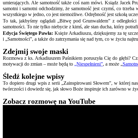
umierających. Ale samotność także coś nam mówi. Ksiądz Jacek Pru
samotni i samotni odchodzimy, że samotność jest czymś, co trzeba 
wszystkiego w jedno, co jest niemożliwe. Odrębność jest szkołą ucze
To tak, jakbyśmy oglądali „Bitwę pod Grunwaldem” z odległości p
samotności. To nie tylko niebycie z kimś, ale stan ducha, który potraf
Edycja Świętego Pawła:
Księże Arkadiuszu, dziękujemy za tę szcz
i „Samotności”, a także do zatrzymania się nad tym, co w życiu najtr
Zdejmij swoje maski
Rozmowa z ks. Arkadiuszem Paśnikiem poruszyła Cię do głębi? Czas 
motywacji do zmian – może będą to
„Niespełnieni”
, a może „
Samotn
Śledź kolejne wpisy
To dopiero drugi wpis z serii „Zainspirowani Słowem”, w której nasi 
twórczości i dowiedz się, jak słowo Boże inspiruje ich zarówno w życ
Zobacz rozmowę na YouTube