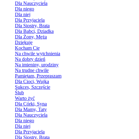
Dla Nauczyciela
Dla niego
Dla niej
Dla Przyjaciela
Dla Siostry, Brata
Dla Babci, Dziadka
Dla Żony, Męża
Dziękuję
Kocham Cię
Na chwile wytchnienia
Na dobry dzień
Na imieniny, urodziny
Na trudne chwile
Pamiętam, Przepraszam
Dla Cioci, Wujka
Sukces, Szczęście
Ślub
Warto żyć
Dla Córki, Syna
Dla Mamy, Taty
Dla Nauczyciela
Dla niego
Dla niej
Dla Przyjaciela
Dla Siostry, Brata