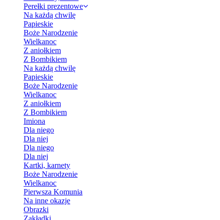
Perełki prezentowe
Na każdą chwilę
Papieskie
Boże Narodzenie
Wielkanoc
Z aniołkiem
Z Bombikiem
Na każdą chwilę
Papieskie
Boże Narodzenie
Wielkanoc
Z aniołkiem
Z Bombikiem
Imiona
Dla niego
Dla niej
Dla niego
Dla niej
Kartki, karnety
Boże Narodzenie
Wielkanoc
Pierwsza Komunia
Na inne okazje
Obrazki
Zakładki