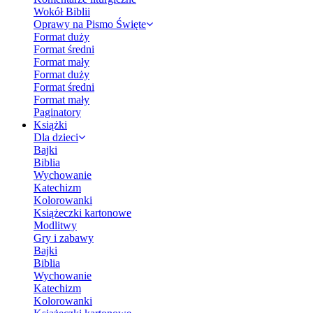
Wokół Biblii
Oprawy na Pismo Święte
Format duży
Format średni
Format mały
Format duży
Format średni
Format mały
Paginatory
Książki
Dla dzieci
Bajki
Biblia
Wychowanie
Katechizm
Kolorowanki
Książeczki kartonowe
Modlitwy
Gry i zabawy
Bajki
Biblia
Wychowanie
Katechizm
Kolorowanki