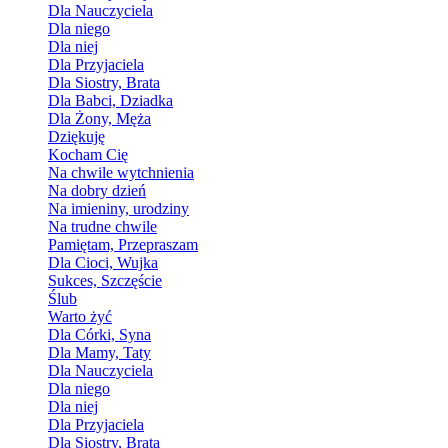
Dla Nauczyciela
Dla niego
Dla niej
Dla Przyjaciela
Dla Siostry, Brata
Dla Babci, Dziadka
Dla Żony, Męża
Dziękuję
Kocham Cię
Na chwile wytchnienia
Na dobry dzień
Na imieniny, urodziny
Na trudne chwile
Pamiętam, Przepraszam
Dla Cioci, Wujka
Sukces, Szczęście
Ślub
Warto żyć
Dla Córki, Syna
Dla Mamy, Taty
Dla Nauczyciela
Dla niego
Dla niej
Dla Przyjaciela
Dla Siostry, Brata