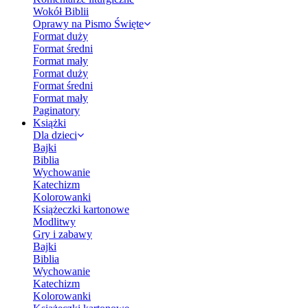
Wokół Biblii
Oprawy na Pismo Święte
Format duży
Format średni
Format mały
Format duży
Format średni
Format mały
Paginatory
Książki
Dla dzieci
Bajki
Biblia
Wychowanie
Katechizm
Kolorowanki
Książeczki kartonowe
Modlitwy
Gry i zabawy
Bajki
Biblia
Wychowanie
Katechizm
Kolorowanki