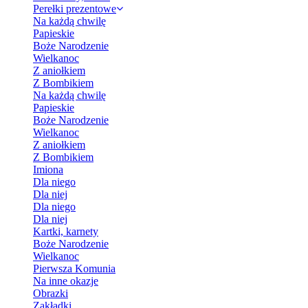
Perełki prezentowe
Na każdą chwilę
Papieskie
Boże Narodzenie
Wielkanoc
Z aniołkiem
Z Bombikiem
Na każdą chwilę
Papieskie
Boże Narodzenie
Wielkanoc
Z aniołkiem
Z Bombikiem
Imiona
Dla niego
Dla niej
Dla niego
Dla niej
Kartki, karnety
Boże Narodzenie
Wielkanoc
Pierwsza Komunia
Na inne okazje
Obrazki
Zakładki