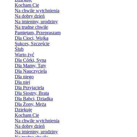
Kocham Cię
Na chwile wytchnienia
Na dobry dzień
Na imieniny, urodziny
Na trudne chwile
Pamiętam, Przepraszam
Dla Cioci, Wujka
Sukces, Szczęście
Ślub
Warto żyć
Dla Córki, Syna
Dla Mamy, Taty
Dla Nauczyciela
Dla niego
Dla niej
Dla Przyjaciela
Dla Siostry, Brata
Dla Babci, Dziadka
Dla Żony, Męża
Dziękuję
Kocham Cię
Na chwile wytchnienia
Na dobry dzień
Na imieniny, urodziny