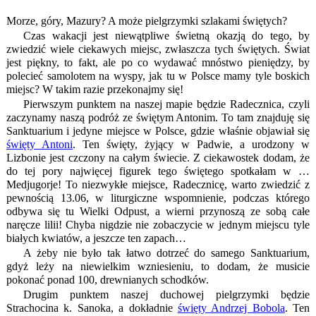
Morze, góry, Mazury? A może pielgrzymki szlakami świętych?
Czas wakacji jest niewątpliwe świetną okazją do tego, by
zwiedzić wiele ciekawych miejsc, zwłaszcza tych świętych. Świat
jest piękny, to fakt, ale po co wydawać mnóstwo pieniędzy, by
polecieć samolotem na wyspy, jak tu w Polsce mamy tyle boskich
miejsc? W takim razie przekonajmy się!
Pierwszym punktem na naszej mapie będzie Radecznica, czyli
zaczynamy naszą podróż ze świętym Antonim. To tam znajduję się
Sanktuarium i jedyne miejsce w Polsce, gdzie właśnie objawiał się
święty Antoni
. Ten święty, żyjący w Padwie, a urodzony w
Lizbonie jest czczony na całym świecie. Z ciekawostek dodam, że
do tej pory najwięcej figurek tego świętego spotkałam w …
Medjugorje! To niezwykłe miejsce, Radecznicę, warto zwiedzić z
pewnością 13.06, w liturgiczne wspomnienie, podczas którego
odbywa się tu Wielki Odpust, a wierni przynoszą ze sobą całe
naręcze lilii! Chyba nigdzie nie zobaczycie w jednym miejscu tyle
białych kwiatów, a jeszcze ten zapach…
A żeby nie było tak łatwo dotrzeć do samego Sanktuarium,
gdyż leży na niewielkim wzniesieniu, to dodam, że musicie
pokonać ponad 100, drewnianych schodków.
Drugim punktem naszej duchowej pielgrzymki będzie
Strachocina k. Sanoka, a dokładnie
święty Andrzej Bobola
. Ten