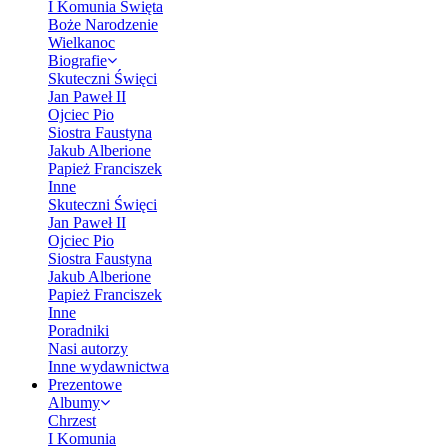
I Komunia Święta
Boże Narodzenie
Wielkanoc
Biografie
Skuteczni Święci
Jan Paweł II
Ojciec Pio
Siostra Faustyna
Jakub Alberione
Papież Franciszek
Inne
Skuteczni Święci
Jan Paweł II
Ojciec Pio
Siostra Faustyna
Jakub Alberione
Papież Franciszek
Inne
Poradniki
Nasi autorzy
Inne wydawnictwa
Prezentowe
Albumy
Chrzest
I Komunia