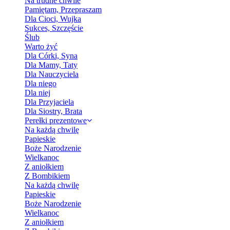
Na trudne chwile
Pamiętam, Przepraszam
Dla Cioci, Wujka
Sukces, Szczęście
Ślub
Warto żyć
Dla Córki, Syna
Dla Mamy, Taty
Dla Nauczyciela
Dla niego
Dla niej
Dla Przyjaciela
Dla Siostry, Brata
Perełki prezentowe
Na każdą chwilę
Papieskie
Boże Narodzenie
Wielkanoc
Z aniołkiem
Z Bombikiem
Na każdą chwilę
Papieskie
Boże Narodzenie
Wielkanoc
Z aniołkiem