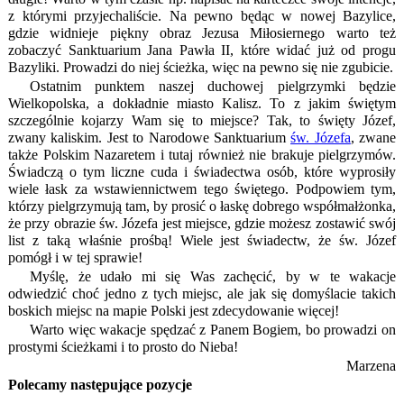
z którymi przyjechaliście. Na pewno będąc w nowej Bazylice,
gdzie widnieje piękny obraz Jezusa Miłosiernego warto też
zobaczyć Sanktuarium Jana Pawła II, które widać już od progu
Bazyliki. Prowadzi do niej ścieżka, więc na pewno się nie zgubicie.
Ostatnim punktem naszej duchowej pielgrzymki będzie
Wielkopolska, a dokładnie miasto Kalisz. To z jakim świętym
szczególnie kojarzy Wam się to miejsce? Tak, to święty Józef,
zwany kaliskim. Jest to Narodowe Sanktuarium
św. Józefa
, zwane
także Polskim Nazaretem i tutaj również nie brakuje pielgrzymów.
Świadczą o tym liczne cuda i świadectwa osób, które wyprosiły
wiele łask za wstawiennictwem tego świętego. Podpowiem tym,
którzy pielgrzymują tam, by prosić o łaskę dobrego współmałżonka,
że przy obrazie św. Józefa jest miejsce, gdzie możesz zostawić swój
list z taką właśnie prośbą! Wiele jest świadectw, że św. Józef
pomógł i w tej sprawie!
Myślę, że udało mi się Was zachęcić, by w te wakacje
odwiedzić choć jedno z tych miejsc, ale jak się domyślacie takich
boskich miejsc na mapie Polski jest zdecydowanie więcej!
Warto więc wakacje spędzać z Panem Bogiem, bo prowadzi on
prostymi ścieżkami i to prosto do Nieba!
Marzena
Polecamy następujące pozycje