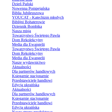
Dzień Pański
Nowenna Pompejańska
Biblia Jubileuszowa
YOUCAT - Katechizm młodych
Biblijni Bohaterowie
Dziennik Bombika
Nasza misja
Towarzystwo Świętego Pawła
Dom Rekolekcyjny
Media dla Ewangelii
Towarzystwo Świętego Pawła
Dom Rekolekcyjny
Media dla Ewangelii
Nasze wydawnictwo
Aktualności
Dla partnerów handlowych
Księgarnie stacjonarnie
Przedstawiciele handlowi
Edycja ukraińska
Aktualności
Dla partnerów handlowych
Księgarnie stacjonarnie
Przedstawiciele handlowi
Edycja ukraińska
Nasze strony produktowe