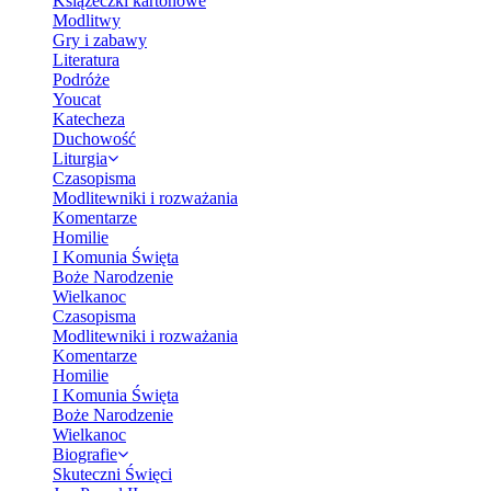
Książeczki kartonowe
Modlitwy
Gry i zabawy
Literatura
Podróże
Youcat
Katecheza
Duchowość
Liturgia
Czasopisma
Modlitewniki i rozważania
Komentarze
Homilie
I Komunia Święta
Boże Narodzenie
Wielkanoc
Czasopisma
Modlitewniki i rozważania
Komentarze
Homilie
I Komunia Święta
Boże Narodzenie
Wielkanoc
Biografie
Skuteczni Święci