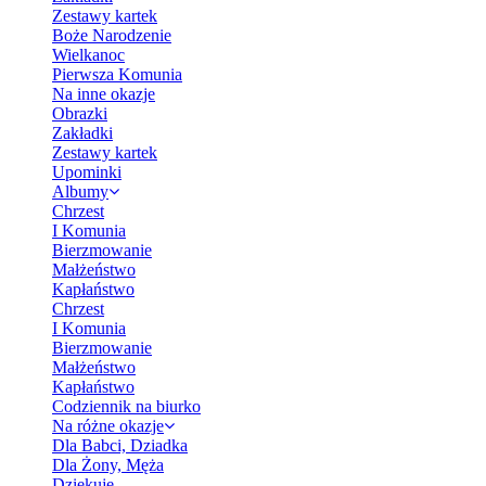
Zestawy kartek
Boże Narodzenie
Wielkanoc
Pierwsza Komunia
Na inne okazje
Obrazki
Zakładki
Zestawy kartek
Upominki
Albumy
Chrzest
I Komunia
Bierzmowanie
Małżeństwo
Kapłaństwo
Chrzest
I Komunia
Bierzmowanie
Małżeństwo
Kapłaństwo
Codziennik na biurko
Na różne okazje
Dla Babci, Dziadka
Dla Żony, Męża
Dziękuję