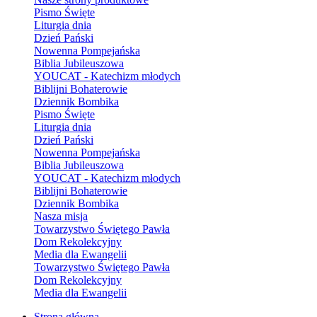
Pismo Święte
Liturgia dnia
Dzień Pański
Nowenna Pompejańska
Biblia Jubileuszowa
YOUCAT - Katechizm młodych
Biblijni Bohaterowie
Dziennik Bombika
Pismo Święte
Liturgia dnia
Dzień Pański
Nowenna Pompejańska
Biblia Jubileuszowa
YOUCAT - Katechizm młodych
Biblijni Bohaterowie
Dziennik Bombika
Nasza misja
Towarzystwo Świętego Pawła
Dom Rekolekcyjny
Media dla Ewangelii
Towarzystwo Świętego Pawła
Dom Rekolekcyjny
Media dla Ewangelii
Strona główna