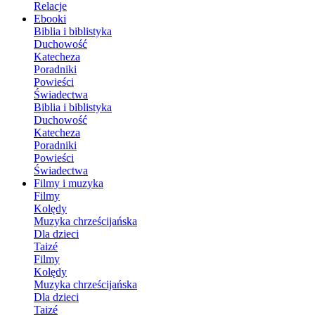
Relacje
Ebooki
Biblia i biblistyka
Duchowość
Katecheza
Poradniki
Powieści
Świadectwa
Biblia i biblistyka
Duchowość
Katecheza
Poradniki
Powieści
Świadectwa
Filmy i muzyka
Filmy
Kolędy
Muzyka chrześcijańska
Dla dzieci
Taizé
Filmy
Kolędy
Muzyka chrześcijańska
Dla dzieci
Taizé