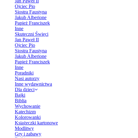
Jan Paweł II
Ojciec Pio
Siostra Faustyna
Jakub Alberione
Papież Franciszek
Inne
Skuteczni Święci
Jan Paweł II
Ojciec Pio
Siostra Faustyna
Jakub Alberione
Papież Franciszek
Inne
Poradniki
Nasi autorzy
Inne wydawnictwa
Dla dzieci
Bajki
Biblia
Wychowanie
Katechizm
Kolorowanki
Książeczki kartonowe
Modlitwy
Gry i zabawy