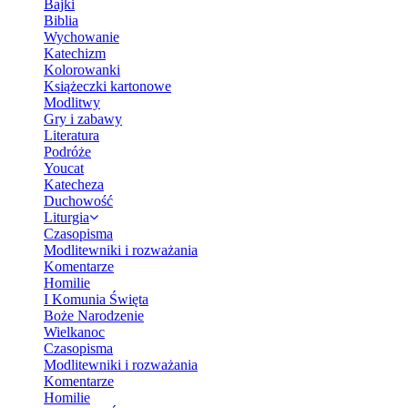
Bajki
Biblia
Wychowanie
Katechizm
Kolorowanki
Książeczki kartonowe
Modlitwy
Gry i zabawy
Literatura
Podróże
Youcat
Katecheza
Duchowość
Liturgia
Czasopisma
Modlitewniki i rozważania
Komentarze
Homilie
I Komunia Święta
Boże Narodzenie
Wielkanoc
Czasopisma
Modlitewniki i rozważania
Komentarze
Homilie