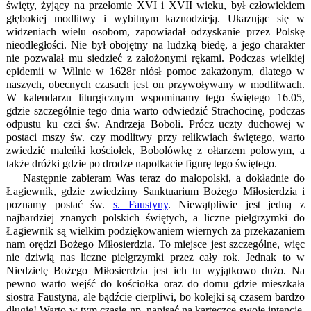
święty, żyjący na przełomie XVI i XVII wieku, był człowiekiem
głębokiej modlitwy i wybitnym kaznodzieją. Ukazując się w
widzeniach wielu osobom, zapowiadał odzyskanie przez Polskę
nieodległości. Nie był obojętny na ludzką biedę, a jego charakter
nie pozwalał mu siedzieć z założonymi rękami. Podczas wielkiej
epidemii w Wilnie w 1628r niósł pomoc zakażonym, dlatego w
naszych, obecnych czasach jest on przywoływany w modlitwach.
W kalendarzu liturgicznym wspominamy tego świętego 16.05,
gdzie szczególnie tego dnia warto odwiedzić Strachocinę, podczas
odpustu ku czci św. Andrzeja Boboli. Prócz uczty duchowej w
postaci mszy św. czy modlitwy przy relikwiach świętego, warto
zwiedzić maleńki kościołek, Bobolówkę z ołtarzem polowym, a
także dróżki gdzie po drodze napotkacie figurę tego świętego.
Następnie zabieram Was teraz do małopolski, a dokładnie do
Łagiewnik, gdzie zwiedzimy Sanktuarium Bożego Miłosierdzia i
poznamy postać św.
s. Faustyny
. Niewątpliwie jest jedną z
najbardziej znanych polskich świętych, a liczne pielgrzymki do
Łagiewnik są wielkim podziękowaniem wiernych za przekazaniem
nam orędzi Bożego Miłosierdzia. To miejsce jest szczególne, więc
nie dziwią nas liczne pielgrzymki przez cały rok. Jednak to w
Niedzielę Bożego Miłosierdzia jest ich tu wyjątkowo dużo. Na
pewno warto wejść do kościołka oraz do domu gdzie mieszkała
siostra Faustyna, ale bądźcie cierpliwi, bo kolejki są czasem bardzo
długie! Warto w tym czasie np. napisać na karteczce swoje intencje,