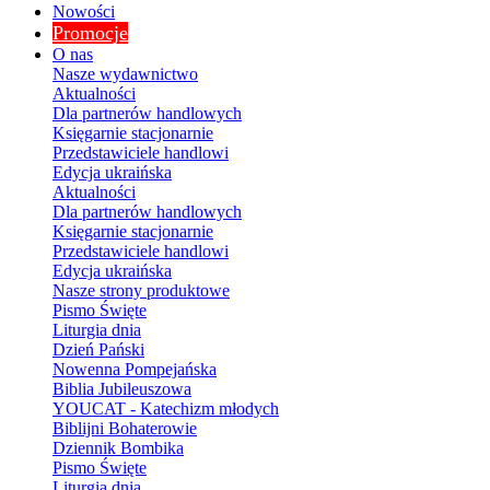
Nowości
Promocje
O nas
Nasze wydawnictwo
Aktualności
Dla partnerów handlowych
Księgarnie stacjonarnie
Przedstawiciele handlowi
Edycja ukraińska
Aktualności
Dla partnerów handlowych
Księgarnie stacjonarnie
Przedstawiciele handlowi
Edycja ukraińska
Nasze strony produktowe
Pismo Święte
Liturgia dnia
Dzień Pański
Nowenna Pompejańska
Biblia Jubileuszowa
YOUCAT - Katechizm młodych
Biblijni Bohaterowie
Dziennik Bombika
Pismo Święte
Liturgia dnia