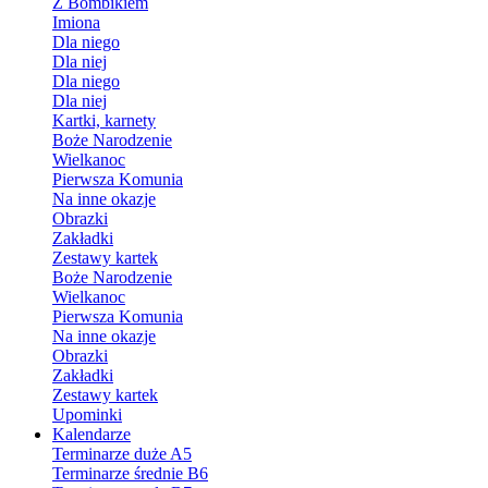
Z Bombikiem
Imiona
Dla niego
Dla niej
Dla niego
Dla niej
Kartki, karnety
Boże Narodzenie
Wielkanoc
Pierwsza Komunia
Na inne okazje
Obrazki
Zakładki
Zestawy kartek
Boże Narodzenie
Wielkanoc
Pierwsza Komunia
Na inne okazje
Obrazki
Zakładki
Zestawy kartek
Upominki
Kalendarze
Terminarze duże A5
Terminarze średnie B6