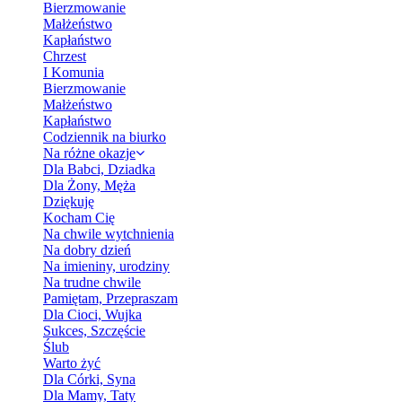
Bierzmowanie
Małżeństwo
Kapłaństwo
Chrzest
I Komunia
Bierzmowanie
Małżeństwo
Kapłaństwo
Codziennik na biurko
Na różne okazje
Dla Babci, Dziadka
Dla Żony, Męża
Dziękuję
Kocham Cię
Na chwile wytchnienia
Na dobry dzień
Na imieniny, urodziny
Na trudne chwile
Pamiętam, Przepraszam
Dla Cioci, Wujka
Sukces, Szczęście
Ślub
Warto żyć
Dla Córki, Syna
Dla Mamy, Taty