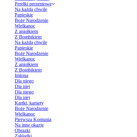
Perełki prezentowe
Na każdą chwilę
Papieskie
Boże Narodzenie
Wielkanoc
Z aniołkiem
Z Bombikiem
Na każdą chwilę
Papieskie
Boże Narodzenie
Wielkanoc
Z aniołkiem
Z Bombikiem
Imiona
Dla niego
Dla niej
Dla niego
Dla niej
Kartki, karnety
Boże Narodzenie
Wielkanoc
Pierwsza Komunia
Na inne okazje
Obrazki
Zakładki