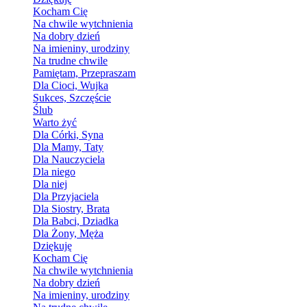
Kocham Cię
Na chwile wytchnienia
Na dobry dzień
Na imieniny, urodziny
Na trudne chwile
Pamiętam, Przepraszam
Dla Cioci, Wujka
Sukces, Szczęście
Ślub
Warto żyć
Dla Córki, Syna
Dla Mamy, Taty
Dla Nauczyciela
Dla niego
Dla niej
Dla Przyjaciela
Dla Siostry, Brata
Dla Babci, Dziadka
Dla Żony, Męża
Dziękuję
Kocham Cię
Na chwile wytchnienia
Na dobry dzień
Na imieniny, urodziny