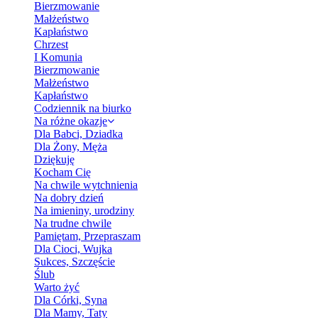
Bierzmowanie
Małżeństwo
Kapłaństwo
Chrzest
I Komunia
Bierzmowanie
Małżeństwo
Kapłaństwo
Codziennik na biurko
Na różne okazje
Dla Babci, Dziadka
Dla Żony, Męża
Dziękuję
Kocham Cię
Na chwile wytchnienia
Na dobry dzień
Na imieniny, urodziny
Na trudne chwile
Pamiętam, Przepraszam
Dla Cioci, Wujka
Sukces, Szczęście
Ślub
Warto żyć
Dla Córki, Syna
Dla Mamy, Taty