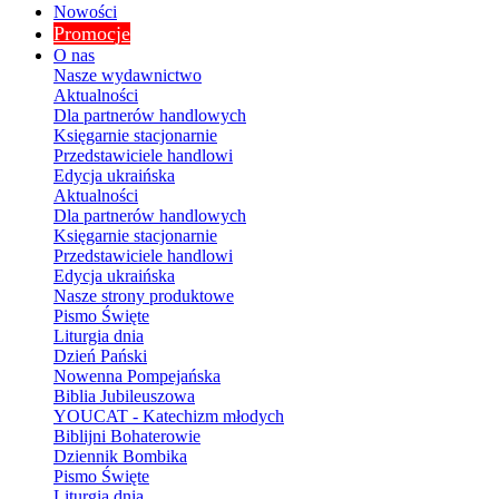
Nowości
Promocje
O nas
Nasze wydawnictwo
Aktualności
Dla partnerów handlowych
Księgarnie stacjonarnie
Przedstawiciele handlowi
Edycja ukraińska
Aktualności
Dla partnerów handlowych
Księgarnie stacjonarnie
Przedstawiciele handlowi
Edycja ukraińska
Nasze strony produktowe
Pismo Święte
Liturgia dnia
Dzień Pański
Nowenna Pompejańska
Biblia Jubileuszowa
YOUCAT - Katechizm młodych
Biblijni Bohaterowie
Dziennik Bombika
Pismo Święte
Liturgia dnia