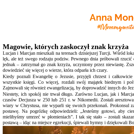
Magowie, których zaskoczył znak krzyża
Lucjan i Marcjan mieszkali na terenach dzisiejszej Turcji. Wśród lok
lęk, ale też swego rodzaju podziw. Pewnego dnia próbowali rzucić c
jednak – zatrzymał go znak krzyża, uczyniony przez niewiastę. Zs
dowiedzieć się więcej o wierze, która odparła ich czary.
Kiedy poznali Ewangelię o Jezusie, przyjęli chrzest i całkowici
wszystkie księgi. Co więcej, rozdali swój majątek biednym i po
Zajmowali się również ewangelizacją, by doprowadzić innych do Jez
Niestety, ich spokój nie trwał długo. Zarówno Lucjan, jak i Marcj
czasów Decjusza w 250 lub 251 r. w Nikomedii. Zostali aresztowa
wiary w Chrystusa, nie wyparli się swoich przekonań. Prokonsul z
postawę. Na pogróżkę odpowiedzieli: „Jesteśmy gotowi, aby cie
mielibyśmy umrzeć w płomieniach”. I tak się stało – zostali ska
postawą – idąc na miejsce egzekucji, śpiewali hymny i dziękowali Bo