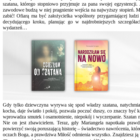
szatana, którego stopniowo przyjmuje za pana swojej egzystencji. 
zawodowe budzą w niej pragnienie wejścia na najwyższy stopień. Ma 
zabić! Ofiarą ma być założycielka wspólnoty przygarniającej lud
decydującego kroku, planując go w najdrobniejszych szczegółac
wydarzeń…
Gdy tylko dziewczyna wyrywa się spod władzy szatana, natychmias
kocha, daje światło i pokój, pozwala poczuć duszy, co znaczy być 
wprowadza smutek i osamotnienie, niepokój i wyczerpanie. Szatan 
Nie on jest zbawicielem. Teraz, gdy Mariangela napotkała prawd
powierzyć swoją poruszającą historię – świadectwo nawrócenia, któ
oczach Boga, a prawdziwa Miłość odmienia wszystko. Znajdziesz ją