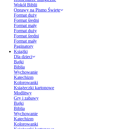
Wokół Biblii
Oprawy na Pismo Święte
Format duży
Format średni
Format mały
Format duży
Format średni
Format mały
Paginatory
Książki
Dla dzieci
Bajki
Biblia
Wychowanie
Katechizm
Kolorowanki
Książeczki kartonowe
Modlitwy
Gry i zabawy
Bajki
Biblia
Wychowanie
Katechizm
Kolorowanki