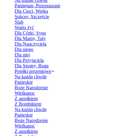
Na trudne chwile
Pamiętam, Przepraszam
Dla Cioci, Wujka
Sukces, Szczęście
Ślub
Warto żyć
Dla Córki, Syna
Dla Mamy, Taty
Dla Nauczyciela
Dla niego
Dla niej
Dla Przyjaciela
Dla Siostry, Brata
Perełki prezentowe
Na każdą chwilę
Papieskie
Boże Narodzenie
Wielkanoc
Z aniołkiem
Z Bombikiem
Na każdą chwilę
Papieskie
Boże Narodzenie
Wielkanoc
Z aniołkiem