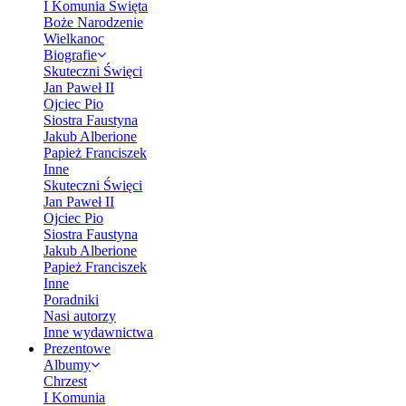
I Komunia Święta
Boże Narodzenie
Wielkanoc
Biografie
Skuteczni Święci
Jan Paweł II
Ojciec Pio
Siostra Faustyna
Jakub Alberione
Papież Franciszek
Inne
Skuteczni Święci
Jan Paweł II
Ojciec Pio
Siostra Faustyna
Jakub Alberione
Papież Franciszek
Inne
Poradniki
Nasi autorzy
Inne wydawnictwa
Prezentowe
Albumy
Chrzest
I Komunia