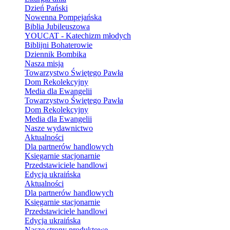
Dzień Pański
Nowenna Pompejańska
Biblia Jubileuszowa
YOUCAT - Katechizm młodych
Biblijni Bohaterowie
Dziennik Bombika
Nasza misja
Towarzystwo Świętego Pawła
Dom Rekolekcyjny
Media dla Ewangelii
Towarzystwo Świętego Pawła
Dom Rekolekcyjny
Media dla Ewangelii
Nasze wydawnictwo
Aktualności
Dla partnerów handlowych
Księgarnie stacjonarnie
Przedstawiciele handlowi
Edycja ukraińska
Aktualności
Dla partnerów handlowych
Księgarnie stacjonarnie
Przedstawiciele handlowi
Edycja ukraińska
Nasze strony produktowe