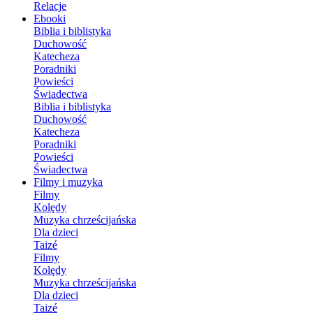
Relacje
Ebooki
Biblia i biblistyka
Duchowość
Katecheza
Poradniki
Powieści
Świadectwa
Biblia i biblistyka
Duchowość
Katecheza
Poradniki
Powieści
Świadectwa
Filmy i muzyka
Filmy
Kolędy
Muzyka chrześcijańska
Dla dzieci
Taizé
Filmy
Kolędy
Muzyka chrześcijańska
Dla dzieci
Taizé