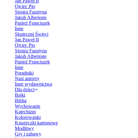
Jan Paweł II
Ojciec Pio
Siostra Faustyna
Jakub Alberione
Papież Franciszek
Inne
Skuteczni Święci
Jan Paweł II
Ojciec Pio
Siostra Faustyna
Jakub Alberione
Papież Franciszek
Inne
Poradniki
Nasi autorzy
Inne wydawnictwa
Dla dzieci
Bajki
Biblia
Wychowanie
Katechizm
Kolorowanki
Książeczki kartonowe
Modlitwy
Gry i zabawy