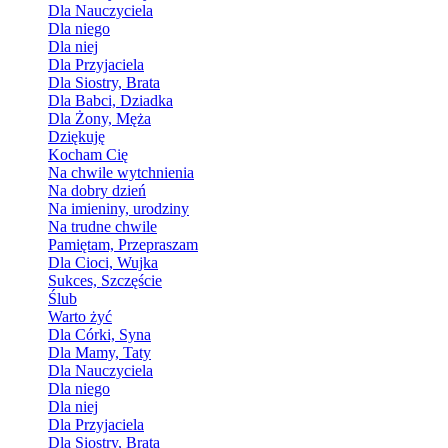
Dla Nauczyciela
Dla niego
Dla niej
Dla Przyjaciela
Dla Siostry, Brata
Dla Babci, Dziadka
Dla Żony, Męża
Dziękuję
Kocham Cię
Na chwile wytchnienia
Na dobry dzień
Na imieniny, urodziny
Na trudne chwile
Pamiętam, Przepraszam
Dla Cioci, Wujka
Sukces, Szczęście
Ślub
Warto żyć
Dla Córki, Syna
Dla Mamy, Taty
Dla Nauczyciela
Dla niego
Dla niej
Dla Przyjaciela
Dla Siostry, Brata