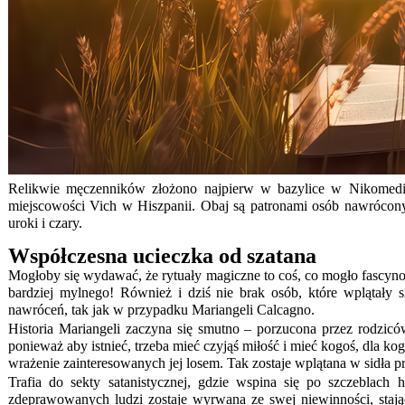
Relikwie męczenników złożono najpierw w bazylice w Nikomedii,
miejscowości Vich w Hiszpanii. Obaj są patronami osób nawrócony
uroki i czary.
Współczesna ucieczka od szatana
Mogłoby się wydawać, że rytuały magiczne to coś, co mogło fascyn
bardziej mylnego! Również i dziś nie brak osób, które wplątały s
nawróceń, tak jak w przypadku Mariangeli Calcagno.
Historia Mariangeli zaczyna się smutno – porzucona przez rodzic
ponieważ aby istnieć, trzeba mieć czyjąś miłość i mieć kogoś, dla kog
wrażenie zainteresowanych jej losem. Tak zostaje wplątana w sidła 
Trafia do sekty satanistycznej, gdzie wspina się po szczeblach h
zdeprawowanych ludzi zostaje wyrwana ze swej niewinności, stają