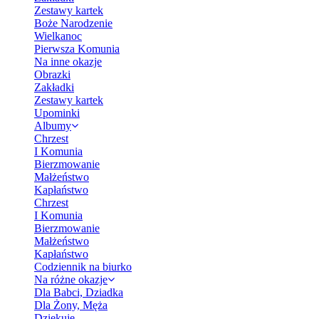
Zestawy kartek
Boże Narodzenie
Wielkanoc
Pierwsza Komunia
Na inne okazje
Obrazki
Zakładki
Zestawy kartek
Upominki
Albumy
Chrzest
I Komunia
Bierzmowanie
Małżeństwo
Kapłaństwo
Chrzest
I Komunia
Bierzmowanie
Małżeństwo
Kapłaństwo
Codziennik na biurko
Na różne okazje
Dla Babci, Dziadka
Dla Żony, Męża
Dziękuję