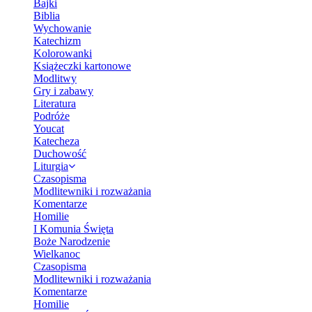
Bajki
Biblia
Wychowanie
Katechizm
Kolorowanki
Książeczki kartonowe
Modlitwy
Gry i zabawy
Literatura
Podróże
Youcat
Katecheza
Duchowość
Liturgia
Czasopisma
Modlitewniki i rozważania
Komentarze
Homilie
I Komunia Święta
Boże Narodzenie
Wielkanoc
Czasopisma
Modlitewniki i rozważania
Komentarze
Homilie