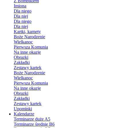
Z Bombikiem
Imiona
Dla niego
Dla niej
Dla niego
Dla niej
Kartki, karnety
Boże Narodzenie
Wielkanoc
Pierwsza Komunia
Na inne okazje
Obrazki
Zakładki
Zestawy kartek
Boże Narodzenie
Wielkanoc
Pierwsza Komunia
Na inne okazje
Obrazki
Zakładki
Zestawy kartek
Upominki
Kalendarze
Terminarze duże A5
Terminarze średnie B6