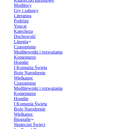
Książeczki kartonowe
Modlitwy
Gry i zabawy
Literatura
Podróże
Youcat
Katecheza
Duchowość
Liturgia
Czasopisma
Modlitewniki i rozważania
Komentarze
Homilie
I Komunia Święta
Boże Narodzenie
Wielkanoc
Czasopisma
Modlitewniki i rozważania
Komentarze
Homilie
I Komunia Święta
Boże Narodzenie
Wielkanoc
Biografie
Skuteczni Święci