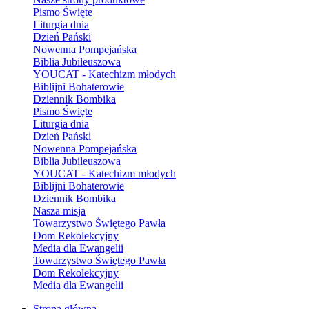
Pismo Święte
Liturgia dnia
Dzień Pański
Nowenna Pompejańska
Biblia Jubileuszowa
YOUCAT - Katechizm młodych
Biblijni Bohaterowie
Dziennik Bombika
Pismo Święte
Liturgia dnia
Dzień Pański
Nowenna Pompejańska
Biblia Jubileuszowa
YOUCAT - Katechizm młodych
Biblijni Bohaterowie
Dziennik Bombika
Nasza misja
Towarzystwo Świętego Pawła
Dom Rekolekcyjny
Media dla Ewangelii
Towarzystwo Świętego Pawła
Dom Rekolekcyjny
Media dla Ewangelii
Strona główna