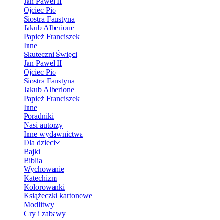
Jan Paweł II
Ojciec Pio
Siostra Faustyna
Jakub Alberione
Papież Franciszek
Inne
Skuteczni Święci
Jan Paweł II
Ojciec Pio
Siostra Faustyna
Jakub Alberione
Papież Franciszek
Inne
Poradniki
Nasi autorzy
Inne wydawnictwa
Dla dzieci
Bajki
Biblia
Wychowanie
Katechizm
Kolorowanki
Książeczki kartonowe
Modlitwy
Gry i zabawy