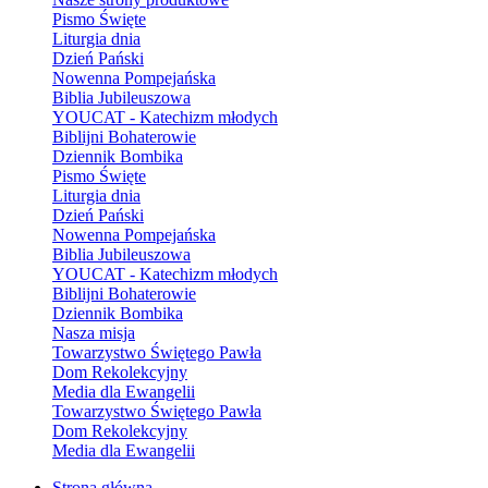
Pismo Święte
Liturgia dnia
Dzień Pański
Nowenna Pompejańska
Biblia Jubileuszowa
YOUCAT - Katechizm młodych
Biblijni Bohaterowie
Dziennik Bombika
Pismo Święte
Liturgia dnia
Dzień Pański
Nowenna Pompejańska
Biblia Jubileuszowa
YOUCAT - Katechizm młodych
Biblijni Bohaterowie
Dziennik Bombika
Nasza misja
Towarzystwo Świętego Pawła
Dom Rekolekcyjny
Media dla Ewangelii
Towarzystwo Świętego Pawła
Dom Rekolekcyjny
Media dla Ewangelii
Strona główna