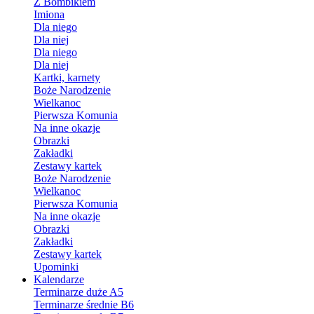
Z Bombikiem
Imiona
Dla niego
Dla niej
Dla niego
Dla niej
Kartki, karnety
Boże Narodzenie
Wielkanoc
Pierwsza Komunia
Na inne okazje
Obrazki
Zakładki
Zestawy kartek
Boże Narodzenie
Wielkanoc
Pierwsza Komunia
Na inne okazje
Obrazki
Zakładki
Zestawy kartek
Upominki
Kalendarze
Terminarze duże A5
Terminarze średnie B6