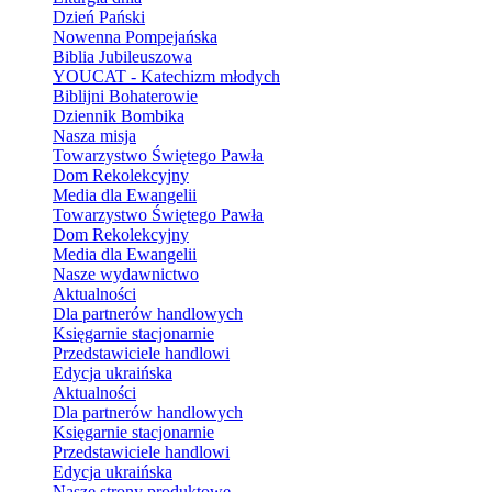
Dzień Pański
Nowenna Pompejańska
Biblia Jubileuszowa
YOUCAT - Katechizm młodych
Biblijni Bohaterowie
Dziennik Bombika
Nasza misja
Towarzystwo Świętego Pawła
Dom Rekolekcyjny
Media dla Ewangelii
Towarzystwo Świętego Pawła
Dom Rekolekcyjny
Media dla Ewangelii
Nasze wydawnictwo
Aktualności
Dla partnerów handlowych
Księgarnie stacjonarnie
Przedstawiciele handlowi
Edycja ukraińska
Aktualności
Dla partnerów handlowych
Księgarnie stacjonarnie
Przedstawiciele handlowi
Edycja ukraińska
Nasze strony produktowe