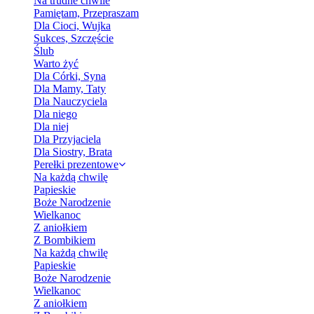
Na trudne chwile
Pamiętam, Przepraszam
Dla Cioci, Wujka
Sukces, Szczęście
Ślub
Warto żyć
Dla Córki, Syna
Dla Mamy, Taty
Dla Nauczyciela
Dla niego
Dla niej
Dla Przyjaciela
Dla Siostry, Brata
Perełki prezentowe
Na każdą chwilę
Papieskie
Boże Narodzenie
Wielkanoc
Z aniołkiem
Z Bombikiem
Na każdą chwilę
Papieskie
Boże Narodzenie
Wielkanoc
Z aniołkiem