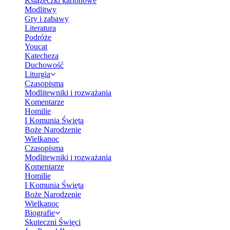
Książeczki kartonowe
Modlitwy
Gry i zabawy
Literatura
Podróże
Youcat
Katecheza
Duchowość
Liturgia
Czasopisma
Modlitewniki i rozważania
Komentarze
Homilie
I Komunia Święta
Boże Narodzenie
Wielkanoc
Czasopisma
Modlitewniki i rozważania
Komentarze
Homilie
I Komunia Święta
Boże Narodzenie
Wielkanoc
Biografie
Skuteczni Święci