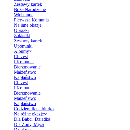
Zestawy kartek
Boże Narodzenie
Wielkanoc
Pierwsza Komunia
Na inne okazje
Obrazki
Zakładki
Zestawy kartek
Upominki
Albumy
Chrzest
I Komunia
Bierzmowanie
Małżeństwo
Kapłaństwo
Chrzest
I Komunia
Bierzmowanie
Małżeństwo
Kapłaństwo
Codziennik na biurko
Na różne okazje
Dla Babci, Dziadka
Dla Żony, Męża
Dziękuję