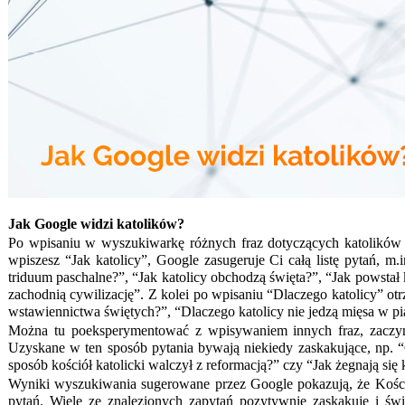
Jak Google widzi katolików?
Po wpisaniu w wyszukiwarkę różnych fraz dotyczących katolików 
wpiszesz “Jak katolicy”, Google zasugeruje Ci całą listę pytań, m.
triduum paschalne?”, “Jak katolicy obchodzą święta?”, “Jak powstał 
zachodnią cywilizację”. Z kolei po wpisaniu “Dlaczego katolicy” ot
wstawiennictwa świętych?”, “Dlaczego katolicy nie jedzą mięsa w pi
Można tu poeksperymentować z wpisywaniem innych fraz, zaczyn
Uzyskane w ten sposób pytania bywają niekiedy zaskakujące, np. “
sposób kościół katolicki walczył z reformacją?” czy “Jak żegnają się 
Wyniki wyszukiwania sugerowane przez Google pokazują, że Kościół 
pytań. Wiele ze znalezionych zapytań pozytywnie zaskakuje i św