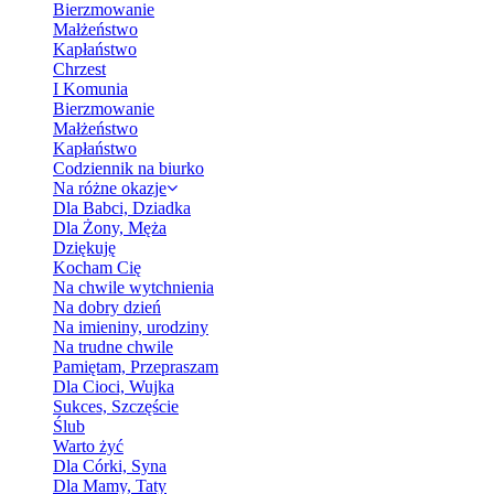
Bierzmowanie
Małżeństwo
Kapłaństwo
Chrzest
I Komunia
Bierzmowanie
Małżeństwo
Kapłaństwo
Codziennik na biurko
Na różne okazje
Dla Babci, Dziadka
Dla Żony, Męża
Dziękuję
Kocham Cię
Na chwile wytchnienia
Na dobry dzień
Na imieniny, urodziny
Na trudne chwile
Pamiętam, Przepraszam
Dla Cioci, Wujka
Sukces, Szczęście
Ślub
Warto żyć
Dla Córki, Syna
Dla Mamy, Taty