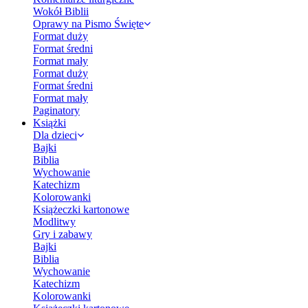
Wokół Biblii
Oprawy na Pismo Święte
Format duży
Format średni
Format mały
Format duży
Format średni
Format mały
Paginatory
Książki
Dla dzieci
Bajki
Biblia
Wychowanie
Katechizm
Kolorowanki
Książeczki kartonowe
Modlitwy
Gry i zabawy
Bajki
Biblia
Wychowanie
Katechizm
Kolorowanki