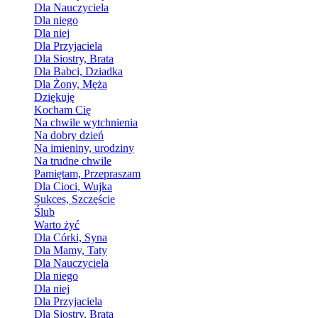
Dla Nauczyciela
Dla niego
Dla niej
Dla Przyjaciela
Dla Siostry, Brata
Dla Babci, Dziadka
Dla Żony, Męża
Dziękuję
Kocham Cię
Na chwile wytchnienia
Na dobry dzień
Na imieniny, urodziny
Na trudne chwile
Pamiętam, Przepraszam
Dla Cioci, Wujka
Sukces, Szczęście
Ślub
Warto żyć
Dla Córki, Syna
Dla Mamy, Taty
Dla Nauczyciela
Dla niego
Dla niej
Dla Przyjaciela
Dla Siostry, Brata