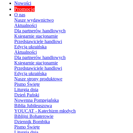
Nowości
Promocje
O nas
Nasze wydawnictwo
Aktualności
Dla partnerów handlowych
Księgarnie stacjonarnie
Przedstawiciele handlowi
Edycja ukraińska
Aktualności
Dla partnerów handlowych
Księgarnie stacjonarnie
Przedstawiciele handlowi
Edycja ukraińska
Nasze strony produktowe
Pismo Święte
Liturgia dnia
Dzień Pański
Nowenna Pompejańska
Biblia Jubileuszowa
YOUCAT - Katechizm młodych
Biblijni Bohaterowie
Dziennik Bombika
Pismo Święte
Liturgia dnia