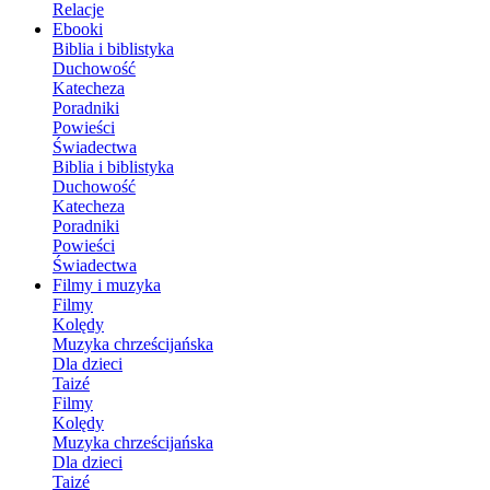
Relacje
Ebooki
Biblia i biblistyka
Duchowość
Katecheza
Poradniki
Powieści
Świadectwa
Biblia i biblistyka
Duchowość
Katecheza
Poradniki
Powieści
Świadectwa
Filmy i muzyka
Filmy
Kolędy
Muzyka chrześcijańska
Dla dzieci
Taizé
Filmy
Kolędy
Muzyka chrześcijańska
Dla dzieci
Taizé