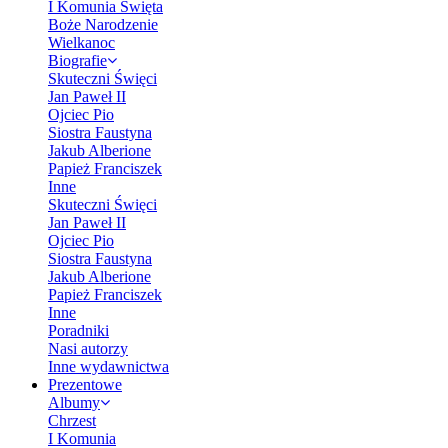
I Komunia Święta
Boże Narodzenie
Wielkanoc
Biografie
Skuteczni Święci
Jan Paweł II
Ojciec Pio
Siostra Faustyna
Jakub Alberione
Papież Franciszek
Inne
Skuteczni Święci
Jan Paweł II
Ojciec Pio
Siostra Faustyna
Jakub Alberione
Papież Franciszek
Inne
Poradniki
Nasi autorzy
Inne wydawnictwa
Prezentowe
Albumy
Chrzest
I Komunia