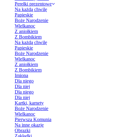
Perełki prezentowe
Na każdą chwilę
Papieskie
Boże Narodzenie
Wielkanoc
Z aniołkiem
Z Bombikiem
Na każdą chwilę
Papieskie
Boże Narodzenie
Wielkanoc
Z aniołkiem
Z Bombikiem
Imiona
Dla niego
Dla niej
Dla niego
Dla niej
Kartki, karnety
Boże Narodzenie
Wielkanoc
Pierwsza Komunia
Na inne okazje
Obrazki
Zakładki