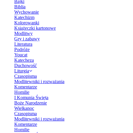
Bajki
Biblia
Wychowanie
Katechizm
Kolorowanki
Książeczki kartonowe
Modlitwy
Gry i zabawy
Literatura
Podróże
Youcat
Katecheza
Duchowość
Liturgia
Czasopisma
Modlitewniki i rozważania
Komentarze
Homilie
I Komunia Święta
Boże Narodzenie
Wielkanoc
Czasopisma
Modlitewniki i rozważania
Komentarze
Homilie