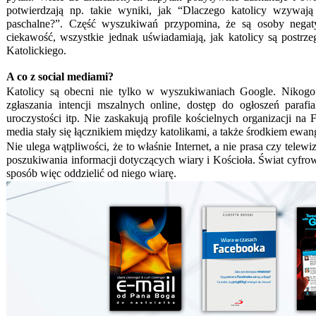
potwierdzają np. takie wyniki, jak “Dlaczego katolicy wzywaj
paschalne?”. Część wyszukiwań przypomina, że są osoby negaty
ciekawość, wszystkie jednak uświadamiają, jak katolicy są postr
Katolickiego.
A co z social mediami?
Katolicy są obecni nie tylko w wyszukiwaniach Google. Nikogo j
zgłaszania intencji mszalnych online, dostęp do ogłoszeń parafi
uroczystości itp. Nie zaskakują profile kościelnych organizacji n
media stały się łącznikiem między katolikami, a także środkiem ewang
Nie ulega wątpliwości, że to właśnie Internet, a nie prasa czy tel
poszukiwania informacji dotyczących wiary i Kościoła. Świat cyfrow
sposób więc oddzielić od niego wiarę.