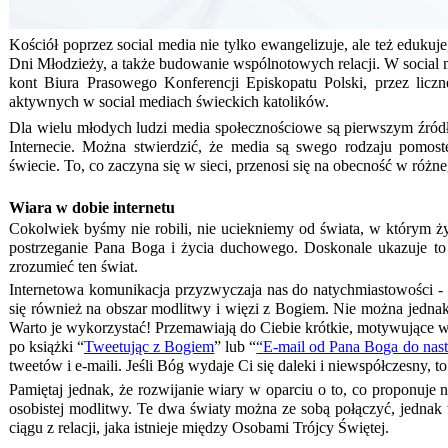
Kościół poprzez social media nie tylko ewangelizuje, ale też eduk
Dni Młodzieży, a także budowanie wspólnotowych relacji. W social m
kont Biura Prasowego Konferencji Episkopatu Polski, przez lic
aktywnych w social mediach świeckich katolików.
Dla wielu młodych ludzi media społecznościowe są pierwszym źród
Internecie. Można stwierdzić, że media są swego rodzaju pom
świecie. To, co zaczyna się w sieci, przenosi się na obecność w róż
Wiara w dobie internetu
Cokolwiek byśmy nie robili, nie uciekniemy od świata, w którym ż
postrzeganie Pana Boga i życia duchowego. Doskonale ukazuje to
zrozumieć ten świat.
Internetowa komunikacja przyzwyczaja nas do natychmiastowości - 
się również na obszar modlitwy i więzi z Bogiem. Nie można jednak
Warto je wykorzystać! Przemawiają do Ciebie krótkie, motywujące wp
po książki “
Tweetując z Bogiem
” lub “
“
E-mail od Pana Boga do nast
tweetów i e-maili. Jeśli Bóg wydaje Ci się daleki i niewspółczesny, 
Pamiętaj jednak, że rozwijanie wiary w oparciu o to, co proponuje na
osobistej modlitwy. Te dwa światy można ze sobą połączyć, jedna
ciągu z relacji, jaka istnieje między Osobami Trójcy Świętej.