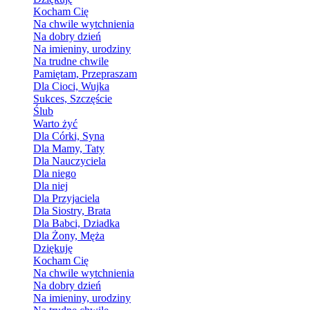
Kocham Cię
Na chwile wytchnienia
Na dobry dzień
Na imieniny, urodziny
Na trudne chwile
Pamiętam, Przepraszam
Dla Cioci, Wujka
Sukces, Szczęście
Ślub
Warto żyć
Dla Córki, Syna
Dla Mamy, Taty
Dla Nauczyciela
Dla niego
Dla niej
Dla Przyjaciela
Dla Siostry, Brata
Dla Babci, Dziadka
Dla Żony, Męża
Dziękuję
Kocham Cię
Na chwile wytchnienia
Na dobry dzień
Na imieniny, urodziny