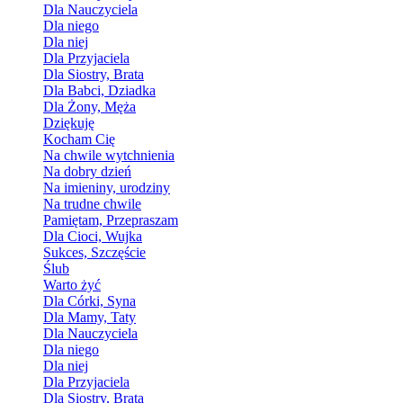
Dla Nauczyciela
Dla niego
Dla niej
Dla Przyjaciela
Dla Siostry, Brata
Dla Babci, Dziadka
Dla Żony, Męża
Dziękuję
Kocham Cię
Na chwile wytchnienia
Na dobry dzień
Na imieniny, urodziny
Na trudne chwile
Pamiętam, Przepraszam
Dla Cioci, Wujka
Sukces, Szczęście
Ślub
Warto żyć
Dla Córki, Syna
Dla Mamy, Taty
Dla Nauczyciela
Dla niego
Dla niej
Dla Przyjaciela
Dla Siostry, Brata