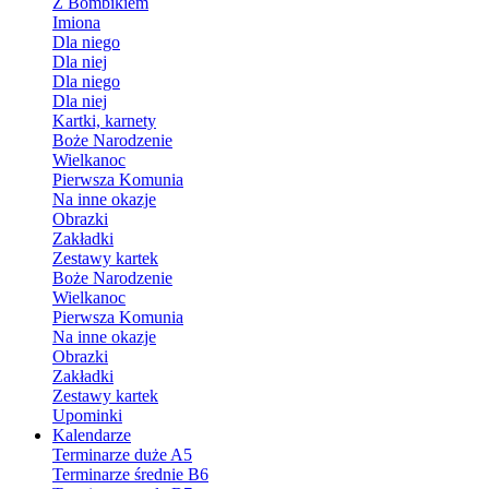
Z Bombikiem
Imiona
Dla niego
Dla niej
Dla niego
Dla niej
Kartki, karnety
Boże Narodzenie
Wielkanoc
Pierwsza Komunia
Na inne okazje
Obrazki
Zakładki
Zestawy kartek
Boże Narodzenie
Wielkanoc
Pierwsza Komunia
Na inne okazje
Obrazki
Zakładki
Zestawy kartek
Upominki
Kalendarze
Terminarze duże A5
Terminarze średnie B6