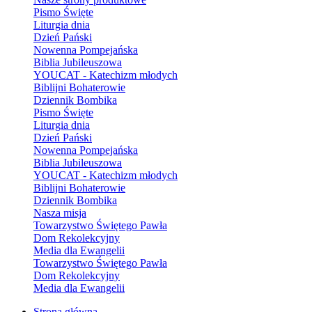
Pismo Święte
Liturgia dnia
Dzień Pański
Nowenna Pompejańska
Biblia Jubileuszowa
YOUCAT - Katechizm młodych
Biblijni Bohaterowie
Dziennik Bombika
Pismo Święte
Liturgia dnia
Dzień Pański
Nowenna Pompejańska
Biblia Jubileuszowa
YOUCAT - Katechizm młodych
Biblijni Bohaterowie
Dziennik Bombika
Nasza misja
Towarzystwo Świętego Pawła
Dom Rekolekcyjny
Media dla Ewangelii
Towarzystwo Świętego Pawła
Dom Rekolekcyjny
Media dla Ewangelii
Strona główna