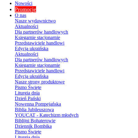
Nowości
Promocje
O nas
Nasze wydawnictwo
Aktualności
Dla partnerów handlowych
Księgarnie stacjonarnie
Przedstawiciele handlowi
Edycja ukraińska
Aktualności
Dla partnerów handlowych
Księgarnie stacjonarnie
Przedstawiciele handlowi
Edycja ukraińska
Nasze strony produktowe
Pismo Święte
Liturgia dnia
Dzień Pański
Nowenna Pompejańska
Biblia Jubileuszowa
YOUCAT - Katechizm młodych
Biblijni Bohaterowie
Dziennik Bombika
Pismo Święte
Liturgia dnia