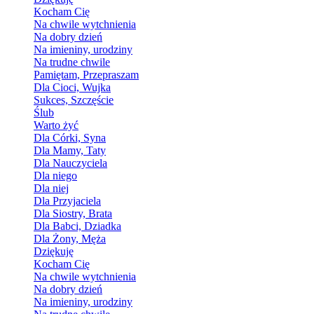
Kocham Cię
Na chwile wytchnienia
Na dobry dzień
Na imieniny, urodziny
Na trudne chwile
Pamiętam, Przepraszam
Dla Cioci, Wujka
Sukces, Szczęście
Ślub
Warto żyć
Dla Córki, Syna
Dla Mamy, Taty
Dla Nauczyciela
Dla niego
Dla niej
Dla Przyjaciela
Dla Siostry, Brata
Dla Babci, Dziadka
Dla Żony, Męża
Dziękuję
Kocham Cię
Na chwile wytchnienia
Na dobry dzień
Na imieniny, urodziny