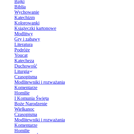
Bajki
Biblia
Wychowanie
Katechizm
Kolorowanki
Książeczki kartonowe
Modlitwy
Gry i zabawy
Literatura
Podróże
Youcat
Katecheza
Duchowość
Liturgia
Czasopisma
Modlitewniki i rozważania
Komentarze
Homilie
I Komunia Święta
Boże Narodzenie
Wielkanoc
Czasopisma
Modlitewniki i rozważania
Komentarze
Homilie