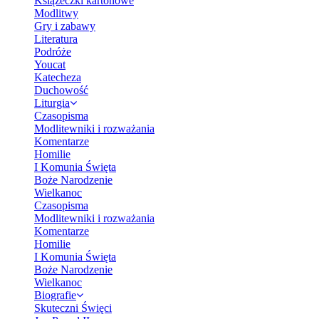
Książeczki kartonowe
Modlitwy
Gry i zabawy
Literatura
Podróże
Youcat
Katecheza
Duchowość
Liturgia
Czasopisma
Modlitewniki i rozważania
Komentarze
Homilie
I Komunia Święta
Boże Narodzenie
Wielkanoc
Czasopisma
Modlitewniki i rozważania
Komentarze
Homilie
I Komunia Święta
Boże Narodzenie
Wielkanoc
Biografie
Skuteczni Święci