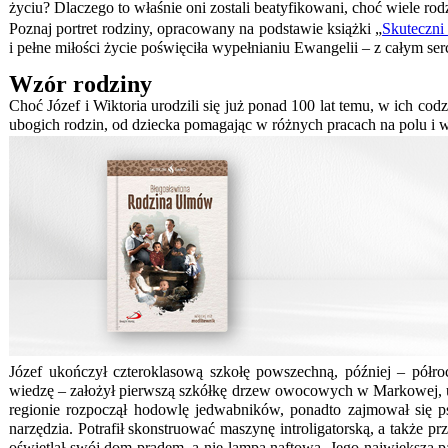
życiu? Dlaczego to właśnie oni zostali beatyfikowani, choć wiele r
Poznaj portret rodziny, opracowany na podstawie książki „
Skuteczni
i pełne miłości życie poświęciła wypełnianiu Ewangelii – z całym s
Wzór rodziny
Choć Józef i Wiktoria urodzili się już ponad 100 lat temu, w ich cod
ubogich rodzin, od dziecka pomagając w różnych pracach na polu i 
Józef ukończył czteroklasową szkołę powszechną, później – półr
wiedzę – założył pierwszą szkółkę drzew owocowych w Markowej,
regionie rozpoczął hodowlę jedwabników, ponadto zajmował się ps
narzędzia. Potrafił skonstruować maszynę introligatorską, a także
oświetlał swój dom prądem, a nie lampą naftową. Jego największą pa