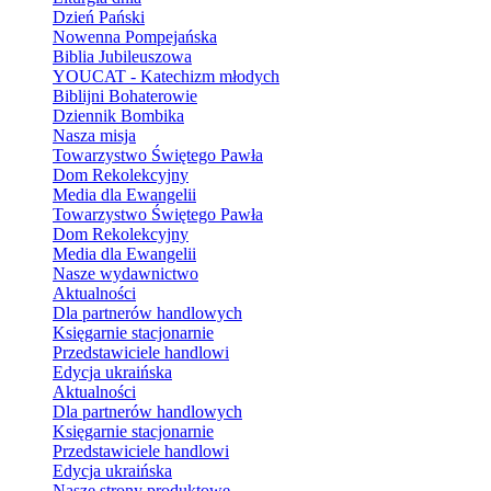
Dzień Pański
Nowenna Pompejańska
Biblia Jubileuszowa
YOUCAT - Katechizm młodych
Biblijni Bohaterowie
Dziennik Bombika
Nasza misja
Towarzystwo Świętego Pawła
Dom Rekolekcyjny
Media dla Ewangelii
Towarzystwo Świętego Pawła
Dom Rekolekcyjny
Media dla Ewangelii
Nasze wydawnictwo
Aktualności
Dla partnerów handlowych
Księgarnie stacjonarnie
Przedstawiciele handlowi
Edycja ukraińska
Aktualności
Dla partnerów handlowych
Księgarnie stacjonarnie
Przedstawiciele handlowi
Edycja ukraińska
Nasze strony produktowe