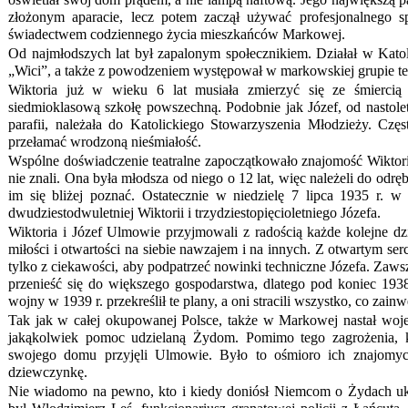
złożonym aparacie, lecz potem zaczął używać profesjonalnego s
świadectwem codziennego życia mieszkańców Markowej.
Od najmłodszych lat był zapalonym społecznikiem. Działał w Kat
„Wici”, a także z powodzeniem występował w markowskiej grupie teat
Wiktoria już w wieku 6 lat musiała zmierzyć się ze śmiercią
siedmioklasową szkołę powszechną. Podobnie jak Józef, od nastolet
parafii, należała do Katolickiego Stowarzyszenia Młodzieży. Cz
przełamać wrodzoną nieśmiałość.
Wspólne doświadczenie teatralne zapoczątkowało znajomość Wiktorii i
nie znali. Ona była młodsza od niego o 12 lat, więc należeli do od
im się bliżej poznać. Ostatecznie w niedzielę 7 lipca 1935 r. 
dwudziestodwuletniej Wiktorii i trzydziestopięcioletniego Józefa.
Wiktoria i Józef Ulmowie przyjmowali z radością każde kolejne dzi
miłości i otwartości na siebie nawzajem i na innych. Z otwartym se
tylko z ciekawości, aby podpatrzeć nowinki techniczne Józefa. Zawsz
przenieść się do większego gospodarstwa, dlatego pod koniec 1938
wojny w 1939 r. przekreślił te plany, a oni stracili wszystko, co za
Tak jak w całej okupowanej Polsce, także w Markowej nastał wojen
jakąkolwiek pomoc udzielaną Żydom. Pomimo tego zagrożenia,
swojego domu przyjęli Ulmowie. Było to ośmioro ich znajomych 
dziewczynkę.
Nie wiadomo na pewno, kto i kiedy doniósł Niemcom o Żydach u