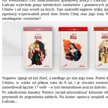
był Włodzimierz Leś, funkcjonariusz granatowej policji z Łańcuta
Łańcuta wyjechała grupa niemieckich żandarmów i granatowych p
Ulmów i od razu weszli na strych. Tam zastrzelili najpierw trójkę 
egzekucji wyprowadzili przed dom Józefa Ulmę oraz jego żonę Wi
nieubłaganie: rozstrzelać!
Najpierw zginął od kul Józef, a niedługo po nim jego żona. Potem
Ulmów, w wieku od półtora roku do 8 lat, i je również rozstr
zamordowali łącznie 17 osób – w tym nienarodzone jeszcze dziecko.
Po zakończeniu masakry Niemcy zaczęli przeszukiwać kieszenie o
przymusili do pogrzebania zabitych. Na koniec oprawcy urządzili s
Łańcuta…