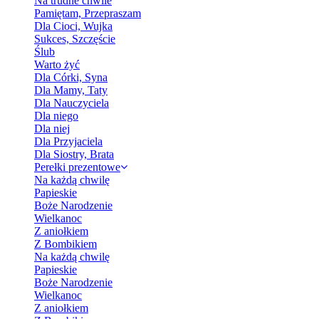
Na trudne chwile
Pamiętam, Przepraszam
Dla Cioci, Wujka
Sukces, Szczęście
Ślub
Warto żyć
Dla Córki, Syna
Dla Mamy, Taty
Dla Nauczyciela
Dla niego
Dla niej
Dla Przyjaciela
Dla Siostry, Brata
Perełki prezentowe
Na każdą chwilę
Papieskie
Boże Narodzenie
Wielkanoc
Z aniołkiem
Z Bombikiem
Na każdą chwilę
Papieskie
Boże Narodzenie
Wielkanoc
Z aniołkiem