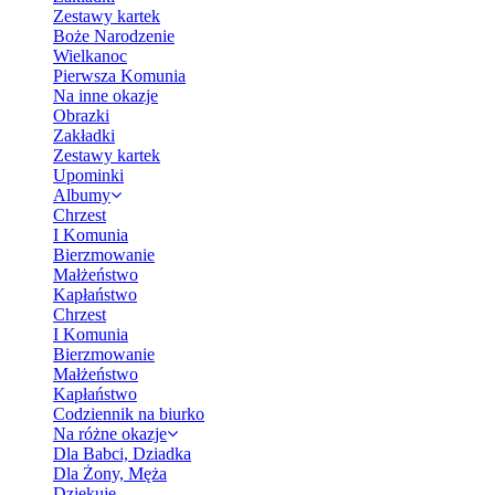
Zestawy kartek
Boże Narodzenie
Wielkanoc
Pierwsza Komunia
Na inne okazje
Obrazki
Zakładki
Zestawy kartek
Upominki
Albumy
Chrzest
I Komunia
Bierzmowanie
Małżeństwo
Kapłaństwo
Chrzest
I Komunia
Bierzmowanie
Małżeństwo
Kapłaństwo
Codziennik na biurko
Na różne okazje
Dla Babci, Dziadka
Dla Żony, Męża
Dziękuję