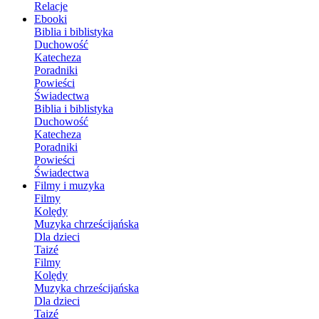
Relacje
Ebooki
Biblia i biblistyka
Duchowość
Katecheza
Poradniki
Powieści
Świadectwa
Biblia i biblistyka
Duchowość
Katecheza
Poradniki
Powieści
Świadectwa
Filmy i muzyka
Filmy
Kolędy
Muzyka chrześcijańska
Dla dzieci
Taizé
Filmy
Kolędy
Muzyka chrześcijańska
Dla dzieci
Taizé