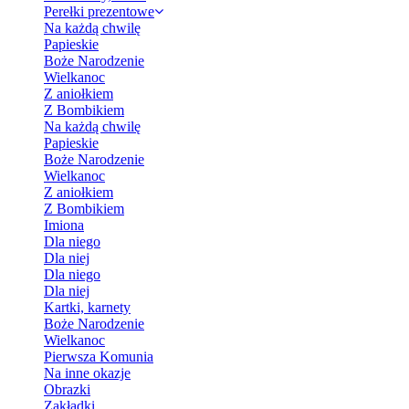
Perełki prezentowe
Na każdą chwilę
Papieskie
Boże Narodzenie
Wielkanoc
Z aniołkiem
Z Bombikiem
Na każdą chwilę
Papieskie
Boże Narodzenie
Wielkanoc
Z aniołkiem
Z Bombikiem
Imiona
Dla niego
Dla niej
Dla niego
Dla niej
Kartki, karnety
Boże Narodzenie
Wielkanoc
Pierwsza Komunia
Na inne okazje
Obrazki
Zakładki