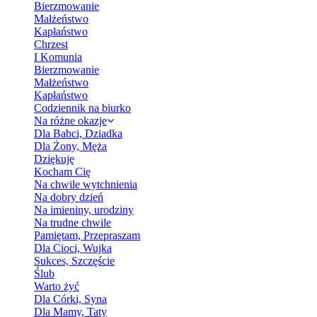
Bierzmowanie
Małżeństwo
Kapłaństwo
Chrzest
I Komunia
Bierzmowanie
Małżeństwo
Kapłaństwo
Codziennik na biurko
Na różne okazje
Dla Babci, Dziadka
Dla Żony, Męża
Dziękuję
Kocham Cię
Na chwile wytchnienia
Na dobry dzień
Na imieniny, urodziny
Na trudne chwile
Pamiętam, Przepraszam
Dla Cioci, Wujka
Sukces, Szczęście
Ślub
Warto żyć
Dla Córki, Syna
Dla Mamy, Taty