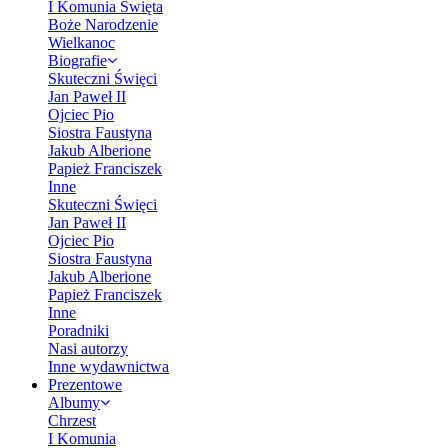
I Komunia Święta
Boże Narodzenie
Wielkanoc
Biografie
Skuteczni Święci
Jan Paweł II
Ojciec Pio
Siostra Faustyna
Jakub Alberione
Papież Franciszek
Inne
Skuteczni Święci
Jan Paweł II
Ojciec Pio
Siostra Faustyna
Jakub Alberione
Papież Franciszek
Inne
Poradniki
Nasi autorzy
Inne wydawnictwa
Prezentowe
Albumy
Chrzest
I Komunia