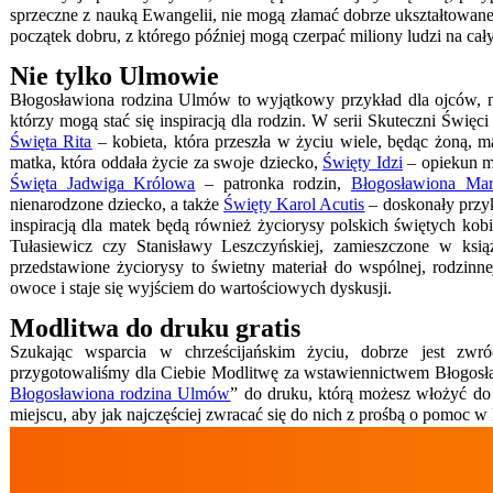
sprzeczne z nauką Ewangelii, nie mogą złamać dobrze ukształtowane
początek dobru, z którego później mogą czerpać miliony ludzi na cał
Nie tylko Ulmowie
Błogosławiona rodzina Ulmów to wyjątkowy przykład dla ojców, ma
którzy mogą stać się inspiracją dla rodzin. W serii Skuteczni Święci
Święta Rita
– kobieta, która przeszła w życiu wiele, będąc żoną, 
matka, która oddała życie za swoje dziecko,
Święty Idzi
– opiekun 
Święta Jadwiga Królowa
– patronka rodzin,
Błogosławiona Mar
nienarodzone dziecko, a także
Święty Karol Acutis
– doskonały przyk
inspiracją dla matek będą również życiorysy polskich świętych kobi
Tułasiewicz czy Stanisławy Leszczyńskiej, zamieszczone w ksią
przedstawione życiorysy to świetny materiał do wspólnej, rodzin
owoce i staje się wyjściem do wartościowych dyskusji.
Modlitwa do druku gratis
Szukając wsparcia w chrześcijańskim życiu, dobrze jest zwr
przygotowaliśmy dla Ciebie Modlitwę za wstawiennictwem Błogosł
Błogosławiona rodzina Ulmów
” do druku, którą możesz włożyć d
miejscu, aby jak najczęściej zwracać się do nich z prośbą o pomoc w