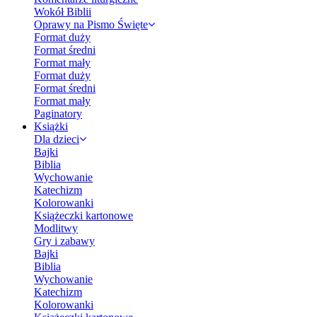
Wokół Biblii
Oprawy na Pismo Święte
Format duży
Format średni
Format mały
Format duży
Format średni
Format mały
Paginatory
Książki
Dla dzieci
Bajki
Biblia
Wychowanie
Katechizm
Kolorowanki
Książeczki kartonowe
Modlitwy
Gry i zabawy
Bajki
Biblia
Wychowanie
Katechizm
Kolorowanki