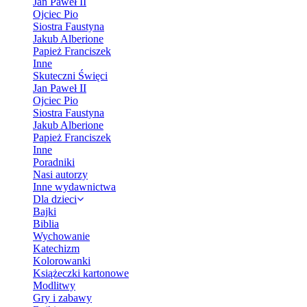
Jan Paweł II
Ojciec Pio
Siostra Faustyna
Jakub Alberione
Papież Franciszek
Inne
Skuteczni Święci
Jan Paweł II
Ojciec Pio
Siostra Faustyna
Jakub Alberione
Papież Franciszek
Inne
Poradniki
Nasi autorzy
Inne wydawnictwa
Dla dzieci
Bajki
Biblia
Wychowanie
Katechizm
Kolorowanki
Książeczki kartonowe
Modlitwy
Gry i zabawy