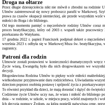
Droga na ołtarze
Przez długie dziesięciolecia nikt nie mówił o zbrodni na rodzinie
Ulmów zainteresował się nowy proboszcz parafii w Markowej. Szybk
prawa za czasów okupacji niemieckiej, ale przede wszystkim wzór
miłości do Boga i do bliźniego.
Od tego momentu pamięć o męczeństwie rodziny Ulmów coraz mocni
proces beatyfikacyjny, który od 2003 r. wsparli także pracownicy
przekazana do Watykanu.
17 grudnia 2022 r. papież Franciszek podpisał dekret o męczeństw
września 2023 r. odbyła się w Markowej Msza św. beatyfikacyjna, w 
zagranicy.
Patroni dla rodzin
Ulmowie zostali postawieni w konieczności dramatycznych wręcz 
Życie wiarą, Ewangelią było dla nich drogowskazem we wszystki
decyzji.
Błogosławiona Rodzina Ulmów to piękny wzór miłości małżeńskiej, 
wielkoduszne przyjmowanie daru rodzicielstwa. Uświadamia wszys
dzieciom poprzez osobistą postawę i spójność życia z przekazywany
To również przykład dla dzieci, że mają dorastać i dążyć do świętoś
Codzienne życie Ulmów uczy nas, że wiara i miłość do bliźniego
dnia – w rodzinie, w szkole, w miejscu pracy, wśród znajomych i w
Ich decyzja pomocy Żydom, za którą ponieśli najwyższą cenę, przyp