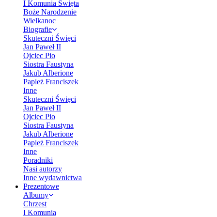
I Komunia Święta
Boże Narodzenie
Wielkanoc
Biografie
Skuteczni Święci
Jan Paweł II
Ojciec Pio
Siostra Faustyna
Jakub Alberione
Papież Franciszek
Inne
Skuteczni Święci
Jan Paweł II
Ojciec Pio
Siostra Faustyna
Jakub Alberione
Papież Franciszek
Inne
Poradniki
Nasi autorzy
Inne wydawnictwa
Prezentowe
Albumy
Chrzest
I Komunia