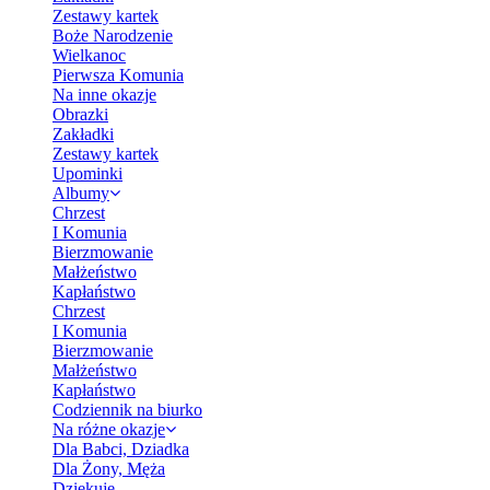
Zestawy kartek
Boże Narodzenie
Wielkanoc
Pierwsza Komunia
Na inne okazje
Obrazki
Zakładki
Zestawy kartek
Upominki
Albumy
Chrzest
I Komunia
Bierzmowanie
Małżeństwo
Kapłaństwo
Chrzest
I Komunia
Bierzmowanie
Małżeństwo
Kapłaństwo
Codziennik na biurko
Na różne okazje
Dla Babci, Dziadka
Dla Żony, Męża
Dziękuję