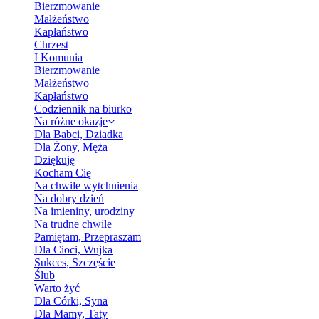
Bierzmowanie
Małżeństwo
Kapłaństwo
Chrzest
I Komunia
Bierzmowanie
Małżeństwo
Kapłaństwo
Codziennik na biurko
Na różne okazje
Dla Babci, Dziadka
Dla Żony, Męża
Dziękuję
Kocham Cię
Na chwile wytchnienia
Na dobry dzień
Na imieniny, urodziny
Na trudne chwile
Pamiętam, Przepraszam
Dla Cioci, Wujka
Sukces, Szczęście
Ślub
Warto żyć
Dla Córki, Syna
Dla Mamy, Taty