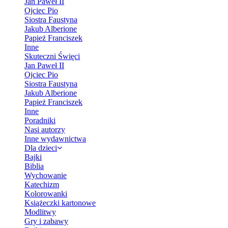
Jan Paweł II
Ojciec Pio
Siostra Faustyna
Jakub Alberione
Papież Franciszek
Inne
Skuteczni Święci
Jan Paweł II
Ojciec Pio
Siostra Faustyna
Jakub Alberione
Papież Franciszek
Inne
Poradniki
Nasi autorzy
Inne wydawnictwa
Dla dzieci
Bajki
Biblia
Wychowanie
Katechizm
Kolorowanki
Książeczki kartonowe
Modlitwy
Gry i zabawy