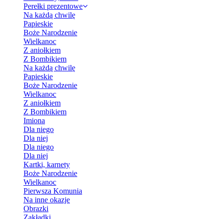
Perełki prezentowe
Na każdą chwilę
Papieskie
Boże Narodzenie
Wielkanoc
Z aniołkiem
Z Bombikiem
Na każdą chwilę
Papieskie
Boże Narodzenie
Wielkanoc
Z aniołkiem
Z Bombikiem
Imiona
Dla niego
Dla niej
Dla niego
Dla niej
Kartki, karnety
Boże Narodzenie
Wielkanoc
Pierwsza Komunia
Na inne okazje
Obrazki
Zakładki