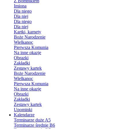
Z Bombikiem
Imiona
Dla niego
Dla niej
Dla niego
Dla niej
Kartki, karnety
Boże Narodzenie
Wielkanoc
Pierwsza Komunia
Na inne okazje
Obrazki
Zakładki
Zestawy kartek
Boże Narodzenie
Wielkanoc
Pierwsza Komunia
Na inne okazje
Obrazki
Zakładki
Zestawy kartek
Upominki
Kalendarze
Terminarze duże A5
Terminarze średnie B6