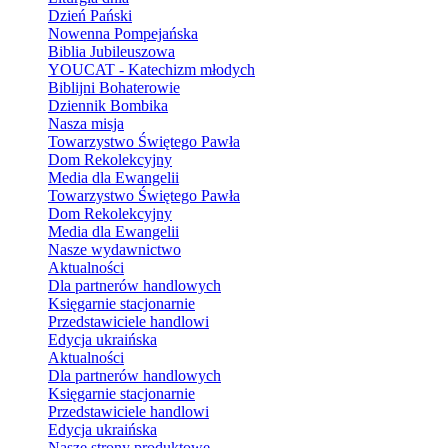
Dzień Pański
Nowenna Pompejańska
Biblia Jubileuszowa
YOUCAT - Katechizm młodych
Biblijni Bohaterowie
Dziennik Bombika
Nasza misja
Towarzystwo Świętego Pawła
Dom Rekolekcyjny
Media dla Ewangelii
Towarzystwo Świętego Pawła
Dom Rekolekcyjny
Media dla Ewangelii
Nasze wydawnictwo
Aktualności
Dla partnerów handlowych
Księgarnie stacjonarnie
Przedstawiciele handlowi
Edycja ukraińska
Aktualności
Dla partnerów handlowych
Księgarnie stacjonarnie
Przedstawiciele handlowi
Edycja ukraińska
Nasze strony produktowe