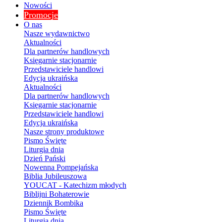
Nowości
Promocje
O nas
Nasze wydawnictwo
Aktualności
Dla partnerów handlowych
Księgarnie stacjonarnie
Przedstawiciele handlowi
Edycja ukraińska
Aktualności
Dla partnerów handlowych
Księgarnie stacjonarnie
Przedstawiciele handlowi
Edycja ukraińska
Nasze strony produktowe
Pismo Święte
Liturgia dnia
Dzień Pański
Nowenna Pompejańska
Biblia Jubileuszowa
YOUCAT - Katechizm młodych
Biblijni Bohaterowie
Dziennik Bombika
Pismo Święte
Liturgia dnia