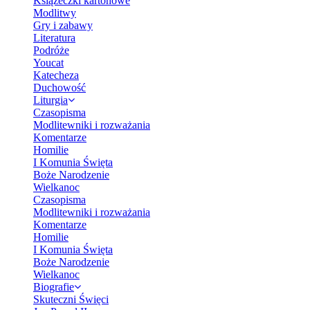
Książeczki kartonowe
Modlitwy
Gry i zabawy
Literatura
Podróże
Youcat
Katecheza
Duchowość
Liturgia
Czasopisma
Modlitewniki i rozważania
Komentarze
Homilie
I Komunia Święta
Boże Narodzenie
Wielkanoc
Czasopisma
Modlitewniki i rozważania
Komentarze
Homilie
I Komunia Święta
Boże Narodzenie
Wielkanoc
Biografie
Skuteczni Święci