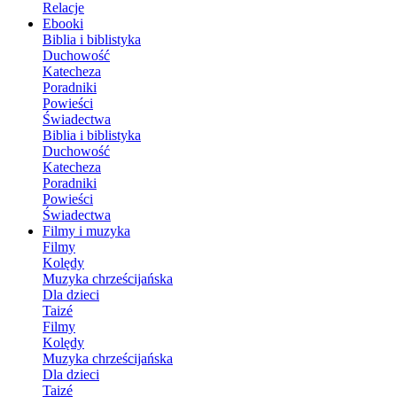
Relacje
Ebooki
Biblia i biblistyka
Duchowość
Katecheza
Poradniki
Powieści
Świadectwa
Biblia i biblistyka
Duchowość
Katecheza
Poradniki
Powieści
Świadectwa
Filmy i muzyka
Filmy
Kolędy
Muzyka chrześcijańska
Dla dzieci
Taizé
Filmy
Kolędy
Muzyka chrześcijańska
Dla dzieci
Taizé