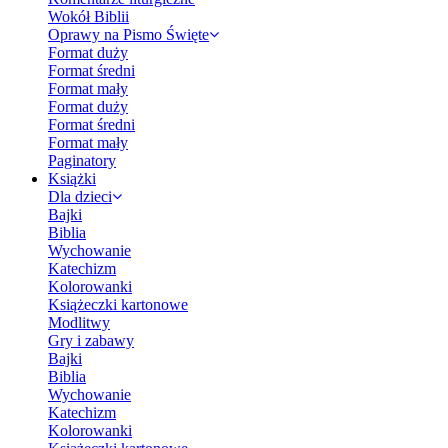
Wokół Biblii
Oprawy na Pismo Święte
Format duży
Format średni
Format mały
Format duży
Format średni
Format mały
Paginatory
Książki
Dla dzieci
Bajki
Biblia
Wychowanie
Katechizm
Kolorowanki
Książeczki kartonowe
Modlitwy
Gry i zabawy
Bajki
Biblia
Wychowanie
Katechizm
Kolorowanki