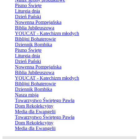
Pismo Święte
Liturgia dnia
Dzień Pański
Nowenna Pompejańska
Biblia Jubileuszowa
YOUCAT - Katechizm młodych
Biblijni Bohaterowie
Dziennik Bombika
Pismo Święte
Liturgia dnia
Dzień Pański
Nowenna Pompejańska
Biblia Jubileuszowa
YOUCAT - Katechizm młodych
Biblijni Bohaterowie
Dziennik Bombika
Nasza misja
Towarzystwo Świętego Pawła
Dom Rekolekcyjny
Media dla Ewangelii
Towarzystwo Świętego Pawła
Dom Rekolekcyjny
Media dla Ewangelii