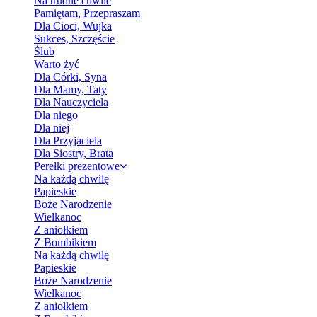
Na trudne chwile
Pamiętam, Przepraszam
Dla Cioci, Wujka
Sukces, Szczęście
Ślub
Warto żyć
Dla Córki, Syna
Dla Mamy, Taty
Dla Nauczyciela
Dla niego
Dla niej
Dla Przyjaciela
Dla Siostry, Brata
Perełki prezentowe
Na każdą chwilę
Papieskie
Boże Narodzenie
Wielkanoc
Z aniołkiem
Z Bombikiem
Na każdą chwilę
Papieskie
Boże Narodzenie
Wielkanoc
Z aniołkiem