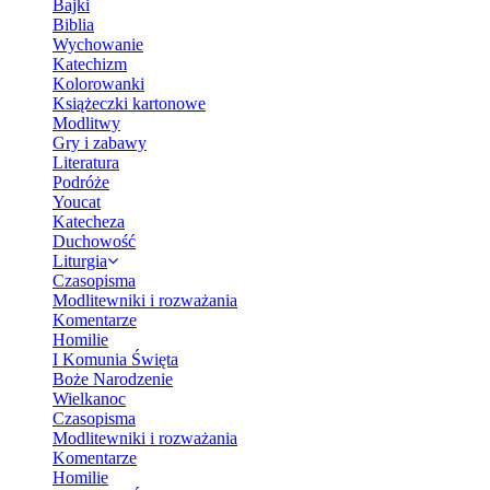
Bajki
Biblia
Wychowanie
Katechizm
Kolorowanki
Książeczki kartonowe
Modlitwy
Gry i zabawy
Literatura
Podróże
Youcat
Katecheza
Duchowość
Liturgia
Czasopisma
Modlitewniki i rozważania
Komentarze
Homilie
I Komunia Święta
Boże Narodzenie
Wielkanoc
Czasopisma
Modlitewniki i rozważania
Komentarze
Homilie