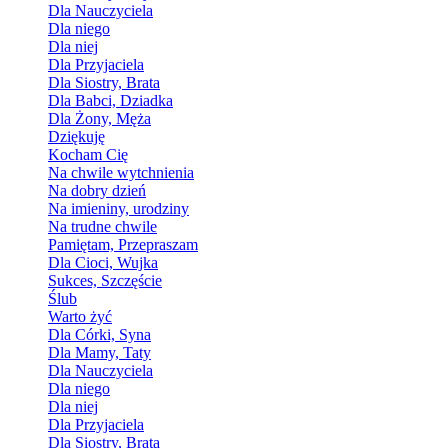
Dla Nauczyciela
Dla niego
Dla niej
Dla Przyjaciela
Dla Siostry, Brata
Dla Babci, Dziadka
Dla Żony, Męża
Dziękuję
Kocham Cię
Na chwile wytchnienia
Na dobry dzień
Na imieniny, urodziny
Na trudne chwile
Pamiętam, Przepraszam
Dla Cioci, Wujka
Sukces, Szczęście
Ślub
Warto żyć
Dla Córki, Syna
Dla Mamy, Taty
Dla Nauczyciela
Dla niego
Dla niej
Dla Przyjaciela
Dla Siostry, Brata