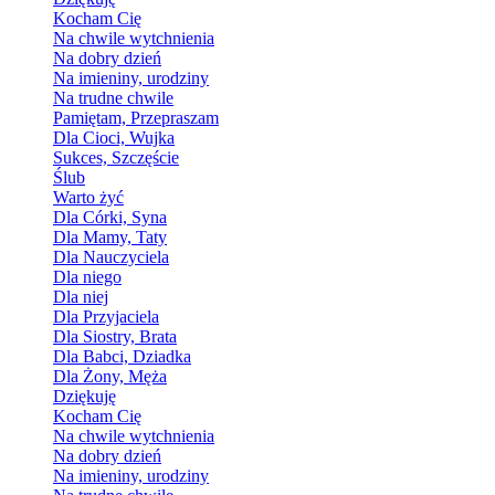
Kocham Cię
Na chwile wytchnienia
Na dobry dzień
Na imieniny, urodziny
Na trudne chwile
Pamiętam, Przepraszam
Dla Cioci, Wujka
Sukces, Szczęście
Ślub
Warto żyć
Dla Córki, Syna
Dla Mamy, Taty
Dla Nauczyciela
Dla niego
Dla niej
Dla Przyjaciela
Dla Siostry, Brata
Dla Babci, Dziadka
Dla Żony, Męża
Dziękuję
Kocham Cię
Na chwile wytchnienia
Na dobry dzień
Na imieniny, urodziny