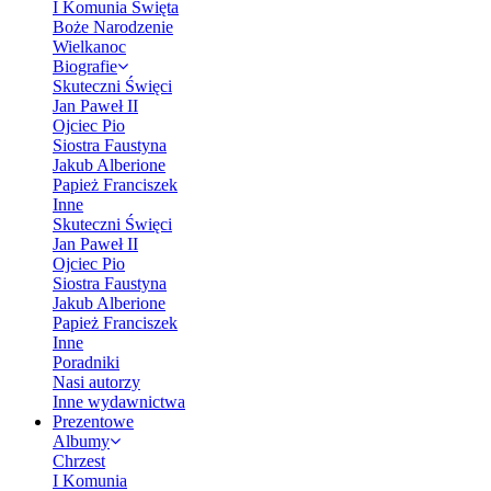
I Komunia Święta
Boże Narodzenie
Wielkanoc
Biografie
Skuteczni Święci
Jan Paweł II
Ojciec Pio
Siostra Faustyna
Jakub Alberione
Papież Franciszek
Inne
Skuteczni Święci
Jan Paweł II
Ojciec Pio
Siostra Faustyna
Jakub Alberione
Papież Franciszek
Inne
Poradniki
Nasi autorzy
Inne wydawnictwa
Prezentowe
Albumy
Chrzest
I Komunia