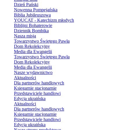
Dzień Pański
Nowenna Pompejańska
Biblia Jubileuszowa
YOUCAT - Katechizm młodych
Biblijni Bohaterowie
Dziennik Bombika
Nasza misja
Towarzystwo Świętego Pawła
Dom Rekolekcyjny
Media dla Ewangelii
Towarzystwo Świętego Pawła
Dom Rekolekcyjny
Media dla Ewangelii
Nasze wydawnictwo
Aktualności
Dla partnerów handlowych
Księgarnie stacjonarnie
Przedstawiciele handlowi
Edycja ukraińska
Aktualności
Dla partnerów handlowych
Księgarnie stacjonarnie
Przedstawiciele handlowi
Edycja ukraińska
Nasze strony produktowe