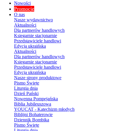
Nowości
Promocje
O nas
Nasze wydawnictwo
Aktualności
Dla partnerów handlowych
Księgarnie stacjonarnie
Przedstawiciele handlowi
Edycja ukraińska
Aktualności
Dla partnerów handlowych
Księgarnie stacjonarnie
Przedstawiciele handlowi
Edycja ukraińska
Nasze strony produktowe
Pismo Święte
Liturgia dnia
Dzień Pański
Nowenna Pompejańska
Biblia Jubileuszowa
YOUCAT - Katechizm młodych
Biblijni Bohaterowie
Dziennik Bombika
Pismo Święte
Liturgia dnia