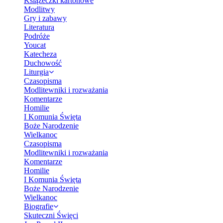
Książeczki kartonowe
Modlitwy
Gry i zabawy
Literatura
Podróże
Youcat
Katecheza
Duchowość
Liturgia
Czasopisma
Modlitewniki i rozważania
Komentarze
Homilie
I Komunia Święta
Boże Narodzenie
Wielkanoc
Czasopisma
Modlitewniki i rozważania
Komentarze
Homilie
I Komunia Święta
Boże Narodzenie
Wielkanoc
Biografie
Skuteczni Święci