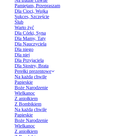
Na trudne chwile
Pamiętam, Przepraszam
Dla Cioci, Wujka
Sukces, Szczęście
Ślub
Warto żyć
Dla Córki, Syna
Dla Mamy, Taty
Dla Nauczyciela
Dla niego
Dla niej
Dla Przyjaciela
Dla Siostry, Brata
Perełki prezentowe
Na każdą chwilę
Papieskie
Boże Narodzenie
Wielkanoc
Z aniołkiem
Z Bombikiem
Na każdą chwilę
Papieskie
Boże Narodzenie
Wielkanoc
Z aniołkiem