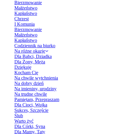
Bierzmowanie
Małżeństwo
Kapłaństwo
Chrzest
I Komunia
Bierzmowanie
Małżeństwo
Kapłaństwo
Codziennik na biurko
Na różne okazje
Dla Babci, Dziadka
Dla Żony, Męża
Dziękuję
Kocham Cię
Na chwile wytchnienia
Na dobry dzień
Na imieniny, urodziny
Na trudne chwile
Pamiętam, Przepraszam
Dla Cioci, Wujka
Sukces, Szczęście
Ślub
Warto żyć
Dla Córki, Syna
Dla Mamy, Taty