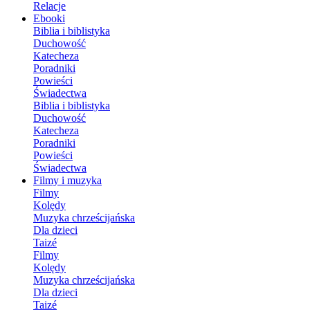
Relacje
Ebooki
Biblia i biblistyka
Duchowość
Katecheza
Poradniki
Powieści
Świadectwa
Biblia i biblistyka
Duchowość
Katecheza
Poradniki
Powieści
Świadectwa
Filmy i muzyka
Filmy
Kolędy
Muzyka chrześcijańska
Dla dzieci
Taizé
Filmy
Kolędy
Muzyka chrześcijańska
Dla dzieci
Taizé