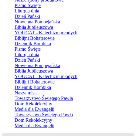
Pismo Święte
Liturgia dnia
Dzień Pański
Nowenna Pompejańska
Biblia Jubileuszowa
YOUCAT - Katechizm młodych
Biblijni Bohaterowie
Dziennik Bombika
Pismo Święte
Liturgia dnia
Dzień Pański
Nowenna Pompejańska
Biblia Jubileuszowa
YOUCAT - Katechizm młodych
Biblijni Bohaterowie
Dziennik Bombika
Nasza misja
Towarzystwo Świętego Pawła
Dom Rekolekcyjny
Media dla Ewangelii
Towarzystwo Świętego Pawła
Dom Rekolekcyjny
Media dla Ewangelii