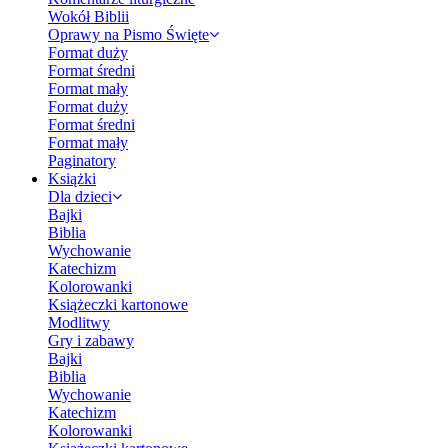
Wokół Biblii
Oprawy na Pismo Święte
Format duży
Format średni
Format mały
Format duży
Format średni
Format mały
Paginatory
Książki
Dla dzieci
Bajki
Biblia
Wychowanie
Katechizm
Kolorowanki
Książeczki kartonowe
Modlitwy
Gry i zabawy
Bajki
Biblia
Wychowanie
Katechizm
Kolorowanki