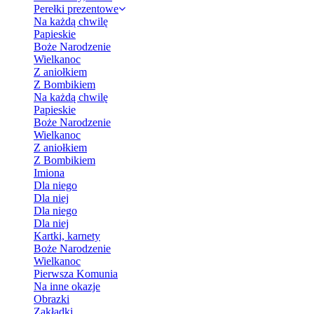
Perełki prezentowe
Na każdą chwilę
Papieskie
Boże Narodzenie
Wielkanoc
Z aniołkiem
Z Bombikiem
Na każdą chwilę
Papieskie
Boże Narodzenie
Wielkanoc
Z aniołkiem
Z Bombikiem
Imiona
Dla niego
Dla niej
Dla niego
Dla niej
Kartki, karnety
Boże Narodzenie
Wielkanoc
Pierwsza Komunia
Na inne okazje
Obrazki
Zakładki