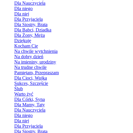
Dla Nauczyciela
Dla niego
Dla niej
Dla Przyjaciela
Dla Siostry, Brata
Dla Babci, Dziadka
Dla Żony, Męża
Dziękuję
Kocham Cię
Na chwile wytchnienia
Na dobry dzień
Na imieniny, urodziny
Na trudne chwile
Pamiętam, Przepraszam
Dla Cioci, Wujka
Sukces, Szczęście
Ślub
Warto żyć
Dla Córki, Syna
Dla Mamy, Taty
Dla Nauczyciela
Dla niego
Dla niej
Dla Przyjaciela
Dla Siostry, Brata