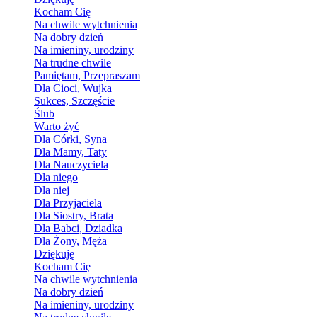
Kocham Cię
Na chwile wytchnienia
Na dobry dzień
Na imieniny, urodziny
Na trudne chwile
Pamiętam, Przepraszam
Dla Cioci, Wujka
Sukces, Szczęście
Ślub
Warto żyć
Dla Córki, Syna
Dla Mamy, Taty
Dla Nauczyciela
Dla niego
Dla niej
Dla Przyjaciela
Dla Siostry, Brata
Dla Babci, Dziadka
Dla Żony, Męża
Dziękuję
Kocham Cię
Na chwile wytchnienia
Na dobry dzień
Na imieniny, urodziny