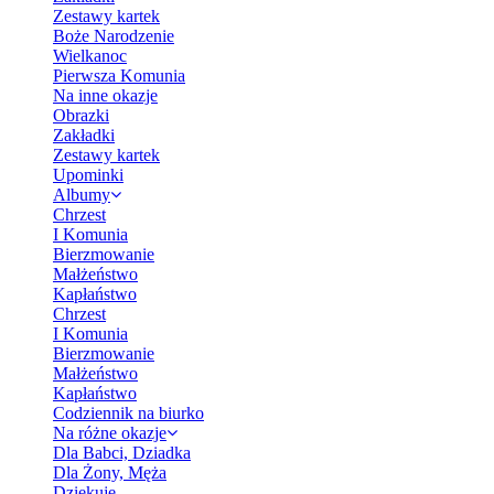
Zestawy kartek
Boże Narodzenie
Wielkanoc
Pierwsza Komunia
Na inne okazje
Obrazki
Zakładki
Zestawy kartek
Upominki
Albumy
Chrzest
I Komunia
Bierzmowanie
Małżeństwo
Kapłaństwo
Chrzest
I Komunia
Bierzmowanie
Małżeństwo
Kapłaństwo
Codziennik na biurko
Na różne okazje
Dla Babci, Dziadka
Dla Żony, Męża
Dziękuję