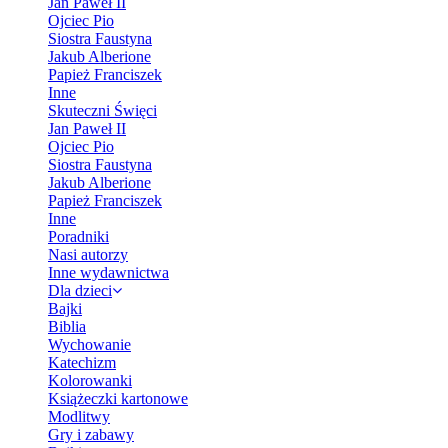
Jan Paweł II
Ojciec Pio
Siostra Faustyna
Jakub Alberione
Papież Franciszek
Inne
Skuteczni Święci
Jan Paweł II
Ojciec Pio
Siostra Faustyna
Jakub Alberione
Papież Franciszek
Inne
Poradniki
Nasi autorzy
Inne wydawnictwa
Dla dzieci
Bajki
Biblia
Wychowanie
Katechizm
Kolorowanki
Książeczki kartonowe
Modlitwy
Gry i zabawy