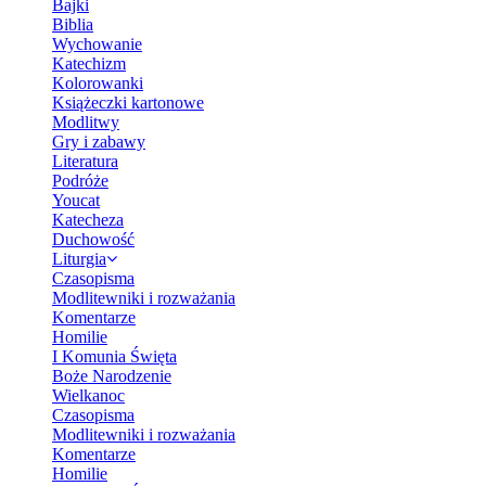
Bajki
Biblia
Wychowanie
Katechizm
Kolorowanki
Książeczki kartonowe
Modlitwy
Gry i zabawy
Literatura
Podróże
Youcat
Katecheza
Duchowość
Liturgia
Czasopisma
Modlitewniki i rozważania
Komentarze
Homilie
I Komunia Święta
Boże Narodzenie
Wielkanoc
Czasopisma
Modlitewniki i rozważania
Komentarze
Homilie