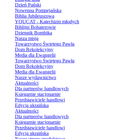
Dzień Pański
Nowenna Pompejańska
Biblia Jubileuszowa
YOUCAT - Katechizm młodych
Biblijni Bohaterowie
Dziennik Bombika
Nasza misja
Towarzystwo Świętego Pawła
Dom Rekolekcyjny
Media dla Ewangelii
Towarzystwo Świętego Pawła
Dom Rekolekcyjny
Media dla Ewangelii
Nasze wydawnictwo
Aktualności
Dla partnerów handlowych
Księgarnie stacjonarnie
Przedstawiciele handlowi
Edycja ukraińska
Aktualności
Dla partnerów handlowych
Księgarnie stacjonarnie
Przedstawiciele handlowi
Edycja ukraińska
Nasze strony produktowe