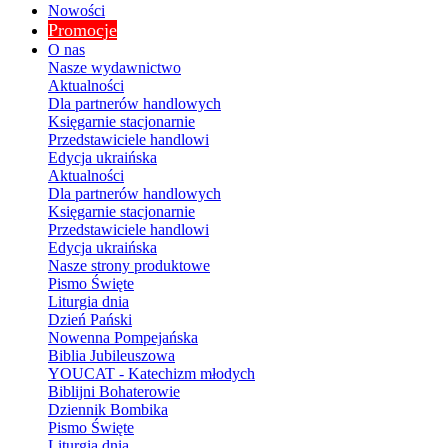
Nowości
Promocje
O nas
Nasze wydawnictwo
Aktualności
Dla partnerów handlowych
Księgarnie stacjonarnie
Przedstawiciele handlowi
Edycja ukraińska
Aktualności
Dla partnerów handlowych
Księgarnie stacjonarnie
Przedstawiciele handlowi
Edycja ukraińska
Nasze strony produktowe
Pismo Święte
Liturgia dnia
Dzień Pański
Nowenna Pompejańska
Biblia Jubileuszowa
YOUCAT - Katechizm młodych
Biblijni Bohaterowie
Dziennik Bombika
Pismo Święte
Liturgia dnia