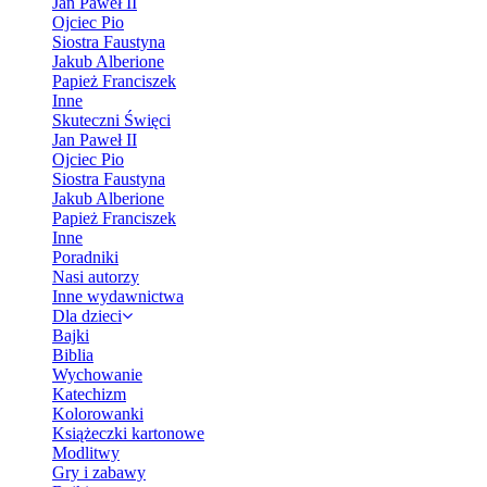
Jan Paweł II
Ojciec Pio
Siostra Faustyna
Jakub Alberione
Papież Franciszek
Inne
Skuteczni Święci
Jan Paweł II
Ojciec Pio
Siostra Faustyna
Jakub Alberione
Papież Franciszek
Inne
Poradniki
Nasi autorzy
Inne wydawnictwa
Dla dzieci
Bajki
Biblia
Wychowanie
Katechizm
Kolorowanki
Książeczki kartonowe
Modlitwy
Gry i zabawy