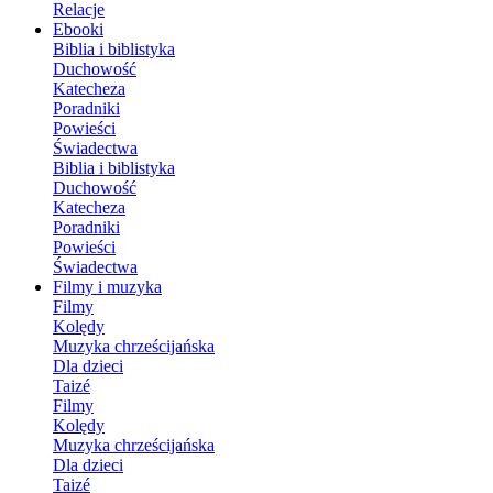
Relacje
Ebooki
Biblia i biblistyka
Duchowość
Katecheza
Poradniki
Powieści
Świadectwa
Biblia i biblistyka
Duchowość
Katecheza
Poradniki
Powieści
Świadectwa
Filmy i muzyka
Filmy
Kolędy
Muzyka chrześcijańska
Dla dzieci
Taizé
Filmy
Kolędy
Muzyka chrześcijańska
Dla dzieci
Taizé