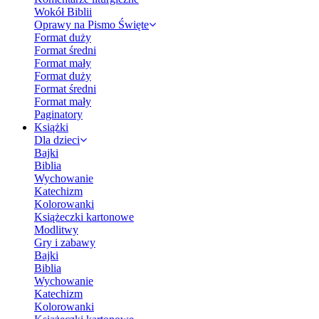
Wokół Biblii
Oprawy na Pismo Święte
Format duży
Format średni
Format mały
Format duży
Format średni
Format mały
Paginatory
Książki
Dla dzieci
Bajki
Biblia
Wychowanie
Katechizm
Kolorowanki
Książeczki kartonowe
Modlitwy
Gry i zabawy
Bajki
Biblia
Wychowanie
Katechizm
Kolorowanki