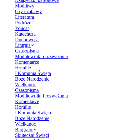
Książeczki kartonowe
Modlitwy
Gry i zabawy
Literatura
Podróże
Youcat
Katecheza
Duchowość
Liturgia
Czasopisma
Modlitewniki i rozważania
Komentarze
Homilie
I Komunia Święta
Boże Narodzenie
Wielkanoc
Czasopisma
Modlitewniki i rozważania
Komentarze
Homilie
I Komunia Święta
Boże Narodzenie
Wielkanoc
Biografie
Skuteczni Święci