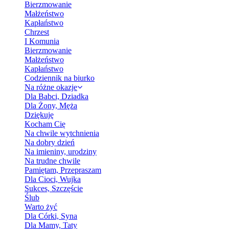
Bierzmowanie
Małżeństwo
Kapłaństwo
Chrzest
I Komunia
Bierzmowanie
Małżeństwo
Kapłaństwo
Codziennik na biurko
Na różne okazje
Dla Babci, Dziadka
Dla Żony, Męża
Dziękuję
Kocham Cię
Na chwile wytchnienia
Na dobry dzień
Na imieniny, urodziny
Na trudne chwile
Pamiętam, Przepraszam
Dla Cioci, Wujka
Sukces, Szczęście
Ślub
Warto żyć
Dla Córki, Syna
Dla Mamy, Taty