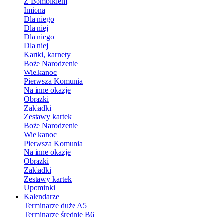
Z Bombikiem
Imiona
Dla niego
Dla niej
Dla niego
Dla niej
Kartki, karnety
Boże Narodzenie
Wielkanoc
Pierwsza Komunia
Na inne okazje
Obrazki
Zakładki
Zestawy kartek
Boże Narodzenie
Wielkanoc
Pierwsza Komunia
Na inne okazje
Obrazki
Zakładki
Zestawy kartek
Upominki
Kalendarze
Terminarze duże A5
Terminarze średnie B6