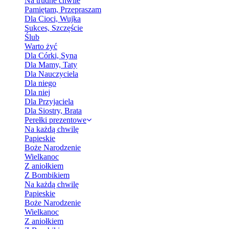
Na trudne chwile
Pamiętam, Przepraszam
Dla Cioci, Wujka
Sukces, Szczęście
Ślub
Warto żyć
Dla Córki, Syna
Dla Mamy, Taty
Dla Nauczyciela
Dla niego
Dla niej
Dla Przyjaciela
Dla Siostry, Brata
Perełki prezentowe
Na każdą chwilę
Papieskie
Boże Narodzenie
Wielkanoc
Z aniołkiem
Z Bombikiem
Na każdą chwilę
Papieskie
Boże Narodzenie
Wielkanoc
Z aniołkiem