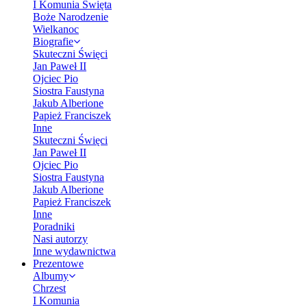
I Komunia Święta
Boże Narodzenie
Wielkanoc
Biografie
Skuteczni Święci
Jan Paweł II
Ojciec Pio
Siostra Faustyna
Jakub Alberione
Papież Franciszek
Inne
Skuteczni Święci
Jan Paweł II
Ojciec Pio
Siostra Faustyna
Jakub Alberione
Papież Franciszek
Inne
Poradniki
Nasi autorzy
Inne wydawnictwa
Prezentowe
Albumy
Chrzest
I Komunia