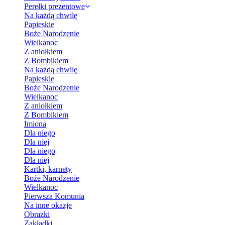
Perełki prezentowe
Na każdą chwilę
Papieskie
Boże Narodzenie
Wielkanoc
Z aniołkiem
Z Bombikiem
Na każdą chwilę
Papieskie
Boże Narodzenie
Wielkanoc
Z aniołkiem
Z Bombikiem
Imiona
Dla niego
Dla niej
Dla niego
Dla niej
Kartki, karnety
Boże Narodzenie
Wielkanoc
Pierwsza Komunia
Na inne okazje
Obrazki
Zakładki