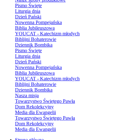
Pismo Święte
Liturgia dnia
Dzień Pański
Nowenna Pompejańska
Biblia Jubileuszowa
YOUCAT - Katechizm młodych
Biblijni Bohaterowie
Dziennik Bombika
Pismo Święte
Liturgia dnia
Dzień Pański
Nowenna Pompejańska
Biblia Jubileuszowa
YOUCAT - Katechizm młodych
Biblijni Bohaterowie
Dziennik Bombika
Nasza misja
Towarzystwo Świętego Pawła
Dom Rekolekcyjny
Media dla Ewangelii
Towarzystwo Świętego Pawła
Dom Rekolekcyjny
Media dla Ewangelii
Strona główna