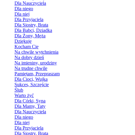
Dla Nauczyciela
Dla niego
Dla niej
Dla Przyjaciela
Dla Siostry, Brata
Dla Babci, Dziadka
Dla Żony, Męża
Dziękuję
Kocham Cię
Na chwile wytchnienia
Na dobry dzień
Na imieniny, urodziny
Na trudne chwile
Pamiętam, Przepraszam
Dla Cioci, Wujka
Sukces, Szczęście
Ślub
Warto żyć
Dla Córki, Syna
Dla Mamy, Taty
Dla Nauczyciela
Dla niego
Dla niej
Dla Przyjaciela
Dla Siostry, Brata