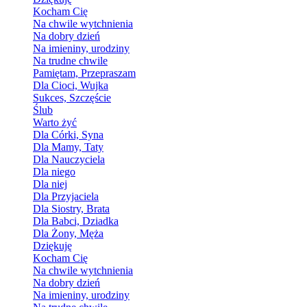
Kocham Cię
Na chwile wytchnienia
Na dobry dzień
Na imieniny, urodziny
Na trudne chwile
Pamiętam, Przepraszam
Dla Cioci, Wujka
Sukces, Szczęście
Ślub
Warto żyć
Dla Córki, Syna
Dla Mamy, Taty
Dla Nauczyciela
Dla niego
Dla niej
Dla Przyjaciela
Dla Siostry, Brata
Dla Babci, Dziadka
Dla Żony, Męża
Dziękuję
Kocham Cię
Na chwile wytchnienia
Na dobry dzień
Na imieniny, urodziny