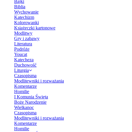
Bajki
Biblia
Wychowanie
Katechizm
Kolorowanki
Książeczki kartonowe
Modlitwy
Gry i zabawy
Literatura
Podróże
Youcat
Katecheza
Duchowość
Liturgia
Czasopisma
Modlitewniki i rozważania
Komentarze
Homilie
I Komunia Święta
Boże Narodzenie
Wielkanoc
Czasopisma
Modlitewniki i rozważania
Komentarze
Homilie