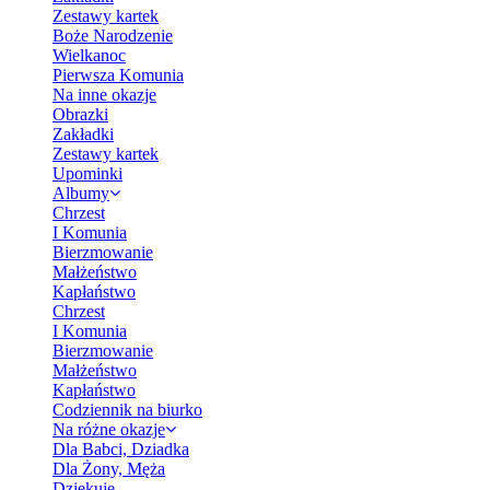
Zestawy kartek
Boże Narodzenie
Wielkanoc
Pierwsza Komunia
Na inne okazje
Obrazki
Zakładki
Zestawy kartek
Upominki
Albumy
Chrzest
I Komunia
Bierzmowanie
Małżeństwo
Kapłaństwo
Chrzest
I Komunia
Bierzmowanie
Małżeństwo
Kapłaństwo
Codziennik na biurko
Na różne okazje
Dla Babci, Dziadka
Dla Żony, Męża
Dziękuję