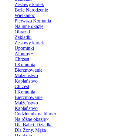
Zestawy kartek
Boże Narodzenie
Wielkanoc
Pierwsza Komunia
Na inne okazje
Obrazki
Zakładki
Zestawy kartek
Upominki
Albumy
Chrzest
I Komunia
Bierzmowanie
Małżeństwo
Kapłaństwo
Chrzest
I Komunia
Bierzmowanie
Małżeństwo
Kapłaństwo
Codziennik na biurko
Na różne okazje
Dla Babci, Dziadka
Dla Żony, Męża
Dziękuję