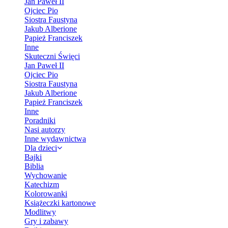
Jan Paweł II
Ojciec Pio
Siostra Faustyna
Jakub Alberione
Papież Franciszek
Inne
Skuteczni Święci
Jan Paweł II
Ojciec Pio
Siostra Faustyna
Jakub Alberione
Papież Franciszek
Inne
Poradniki
Nasi autorzy
Inne wydawnictwa
Dla dzieci
Bajki
Biblia
Wychowanie
Katechizm
Kolorowanki
Książeczki kartonowe
Modlitwy
Gry i zabawy