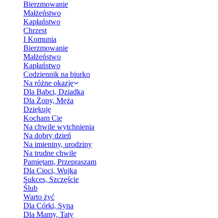
Bierzmowanie
Małżeństwo
Kapłaństwo
Chrzest
I Komunia
Bierzmowanie
Małżeństwo
Kapłaństwo
Codziennik na biurko
Na różne okazje
Dla Babci, Dziadka
Dla Żony, Męża
Dziękuję
Kocham Cię
Na chwile wytchnienia
Na dobry dzień
Na imieniny, urodziny
Na trudne chwile
Pamiętam, Przepraszam
Dla Cioci, Wujka
Sukces, Szczęście
Ślub
Warto żyć
Dla Córki, Syna
Dla Mamy, Taty