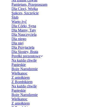
Na trudne chwile
Pamiętam, Przepraszam
Dla Cioci, Wujka
Sukces, Szczęście
Ślub
Warto żyć
Dla Córki, Syna
Dla Mamy, Taty
Dla Nauczyciela
Dla niego
Dla niej
Dla Przyjaciela
Dla Siostry, Brata
Perełki prezentowe
Na każdą chwilę
Papieskie
Boże Narodzenie
Wielkanoc
Z aniołkiem
Z Bombikiem
Na każdą chwilę
Papieskie
Boże Narodzenie
Wielkanoc
Z aniołkiem