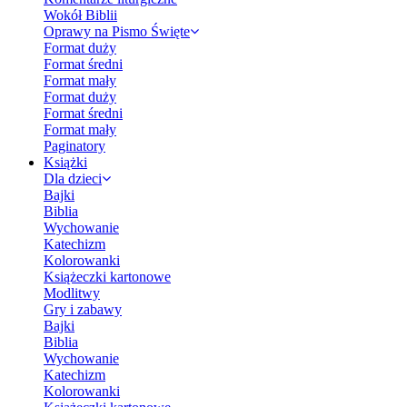
Wokół Biblii
Oprawy na Pismo Święte
Format duży
Format średni
Format mały
Format duży
Format średni
Format mały
Paginatory
Książki
Dla dzieci
Bajki
Biblia
Wychowanie
Katechizm
Kolorowanki
Książeczki kartonowe
Modlitwy
Gry i zabawy
Bajki
Biblia
Wychowanie
Katechizm
Kolorowanki