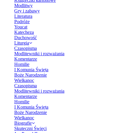
Książeczki kartonowe
Modlitwy
Gry i zabawy
Literatura
Podróże
Youcat
Katecheza
Duchowość
Liturgia
Czasopisma
Modlitewniki i rozważania
Komentarze
Homilie
I Komunia Święta
Boże Narodzenie
Wielkanoc
Czasopisma
Modlitewniki i rozważania
Komentarze
Homilie
I Komunia Święta
Boże Narodzenie
Wielkanoc
Biografie
Skuteczni Święci