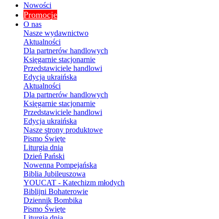
Nowości
Promocje
O nas
Nasze wydawnictwo
Aktualności
Dla partnerów handlowych
Księgarnie stacjonarnie
Przedstawiciele handlowi
Edycja ukraińska
Aktualności
Dla partnerów handlowych
Księgarnie stacjonarnie
Przedstawiciele handlowi
Edycja ukraińska
Nasze strony produktowe
Pismo Święte
Liturgia dnia
Dzień Pański
Nowenna Pompejańska
Biblia Jubileuszowa
YOUCAT - Katechizm młodych
Biblijni Bohaterowie
Dziennik Bombika
Pismo Święte
Liturgia dnia