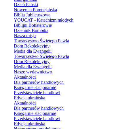
Dzień Pański
Nowenna Pompejańska
Biblia Jubileuszowa
YOUCAT - Katechizm młodych
Biblijni Bohaterowie
Dziennik Bombika
Nasza misja
Towarzystwo Świętego Pawła
Dom Rekolekcyjny
Media dla Ewangelii
Towarzystwo Świętego Pawła
Dom Rekolekcyjny
Media dla Ewangelii
Nasze wydawnictwo
Aktualności
Dla partnerów handlowych
Księgarnie stacjonarnie
Przedstawiciele handlowi
Edycja ukraińska
Aktualności
Dla partnerów handlowych
Księgarnie stacjonarnie
Przedstawiciele handlowi
Edycja ukraińska
Nasze strony produktowe