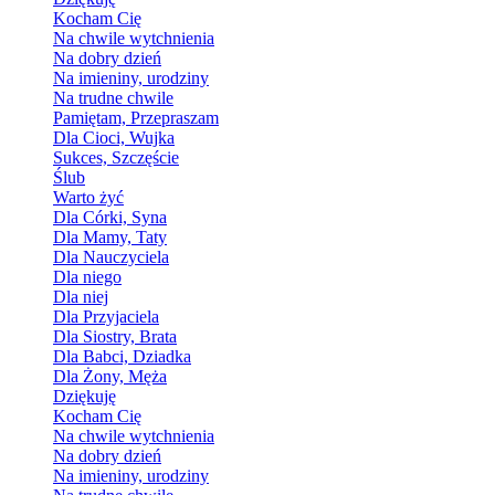
Kocham Cię
Na chwile wytchnienia
Na dobry dzień
Na imieniny, urodziny
Na trudne chwile
Pamiętam, Przepraszam
Dla Cioci, Wujka
Sukces, Szczęście
Ślub
Warto żyć
Dla Córki, Syna
Dla Mamy, Taty
Dla Nauczyciela
Dla niego
Dla niej
Dla Przyjaciela
Dla Siostry, Brata
Dla Babci, Dziadka
Dla Żony, Męża
Dziękuję
Kocham Cię
Na chwile wytchnienia
Na dobry dzień
Na imieniny, urodziny