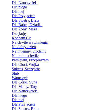
Dla Nauczyciela
Dla niego
Dla niej
Dla Przyjaciela
Dla Siostry, Brata
Dla Babci, Dziadka
Dla Żony, Męża
Dziękuję
Kocham Cię
Na chwile wytchnienia
Na dobry dzień
Na imieniny, urodziny
Na trudne chwile
Pamiętam, Przepraszam
Dla Cioci, Wujka
Sukces, Szczęście
Ślub
Warto żyć
Dla Córki, Syna
Dla Mamy, Taty
Dla Nauczyciela
Dla niego
Dla niej
Dla Przyjaciela
Dla Siostry, Brata