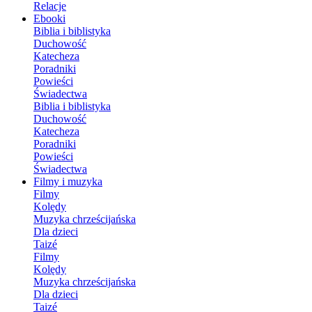
Relacje
Ebooki
Biblia i biblistyka
Duchowość
Katecheza
Poradniki
Powieści
Świadectwa
Biblia i biblistyka
Duchowość
Katecheza
Poradniki
Powieści
Świadectwa
Filmy i muzyka
Filmy
Kolędy
Muzyka chrześcijańska
Dla dzieci
Taizé
Filmy
Kolędy
Muzyka chrześcijańska
Dla dzieci
Taizé