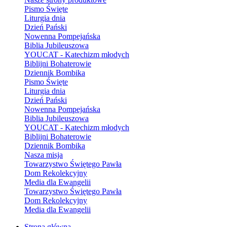
Pismo Święte
Liturgia dnia
Dzień Pański
Nowenna Pompejańska
Biblia Jubileuszowa
YOUCAT - Katechizm młodych
Biblijni Bohaterowie
Dziennik Bombika
Pismo Święte
Liturgia dnia
Dzień Pański
Nowenna Pompejańska
Biblia Jubileuszowa
YOUCAT - Katechizm młodych
Biblijni Bohaterowie
Dziennik Bombika
Nasza misja
Towarzystwo Świętego Pawła
Dom Rekolekcyjny
Media dla Ewangelii
Towarzystwo Świętego Pawła
Dom Rekolekcyjny
Media dla Ewangelii
Strona główna