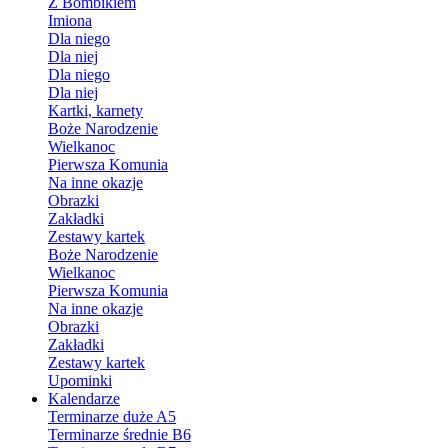
Z Bombikiem
Imiona
Dla niego
Dla niej
Dla niego
Dla niej
Kartki, karnety
Boże Narodzenie
Wielkanoc
Pierwsza Komunia
Na inne okazje
Obrazki
Zakładki
Zestawy kartek
Boże Narodzenie
Wielkanoc
Pierwsza Komunia
Na inne okazje
Obrazki
Zakładki
Zestawy kartek
Upominki
Kalendarze
Terminarze duże A5
Terminarze średnie B6