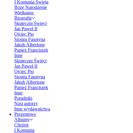
I Komunia Święta
Boże Narodzenie
Wielkanoc
Biografie
Skuteczni Święci
Jan Paweł II
Ojciec Pio
Siostra Faustyna
Jakub Alberione
Papież Franciszek
Inne
Skuteczni Święci
Jan Paweł II
Ojciec Pio
Siostra Faustyna
Jakub Alberione
Papież Franciszek
Inne
Poradniki
Nasi autorzy
Inne wydawnictwa
Prezentowe
Albumy
Chrzest
I Komunia