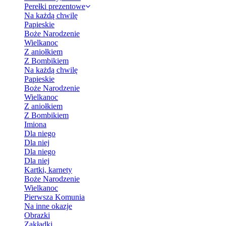
Perełki prezentowe
Na każdą chwilę
Papieskie
Boże Narodzenie
Wielkanoc
Z aniołkiem
Z Bombikiem
Na każdą chwilę
Papieskie
Boże Narodzenie
Wielkanoc
Z aniołkiem
Z Bombikiem
Imiona
Dla niego
Dla niej
Dla niego
Dla niej
Kartki, karnety
Boże Narodzenie
Wielkanoc
Pierwsza Komunia
Na inne okazje
Obrazki
Zakładki