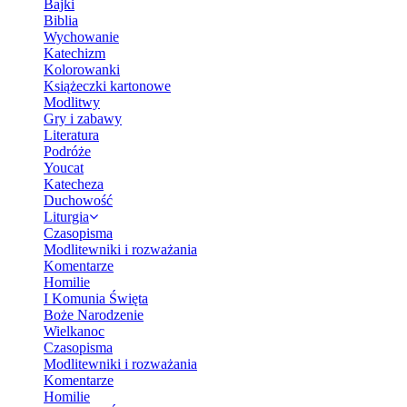
Bajki
Biblia
Wychowanie
Katechizm
Kolorowanki
Książeczki kartonowe
Modlitwy
Gry i zabawy
Literatura
Podróże
Youcat
Katecheza
Duchowość
Liturgia
Czasopisma
Modlitewniki i rozważania
Komentarze
Homilie
I Komunia Święta
Boże Narodzenie
Wielkanoc
Czasopisma
Modlitewniki i rozważania
Komentarze
Homilie