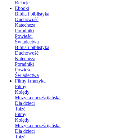
Relacje
Ebooki
Biblia i biblistyka
Duchowość
Katecheza
Poradniki
Powieści
Świadectwa
Biblia i biblistyka
Duchowość
Katecheza
Poradniki
Powieści
Świadectwa
Filmy i muzyka
Filmy
Kolędy
Muzyka chrześcijańska
Dla dzieci
Taizé
Filmy
Kolędy
Muzyka chrześcijańska
Dla dzieci
Taizé