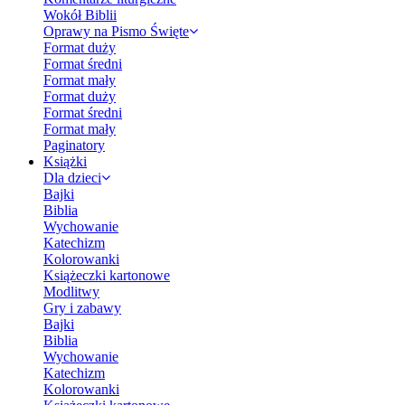
Wokół Biblii
Oprawy na Pismo Święte
Format duży
Format średni
Format mały
Format duży
Format średni
Format mały
Paginatory
Książki
Dla dzieci
Bajki
Biblia
Wychowanie
Katechizm
Kolorowanki
Książeczki kartonowe
Modlitwy
Gry i zabawy
Bajki
Biblia
Wychowanie
Katechizm
Kolorowanki