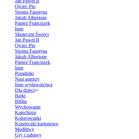
Jan Paweł II
Ojciec Pio
Siostra Faustyna
Jakub Alberione
Papież Franciszek
Inne
Skuteczni Święci
Jan Paweł II
Ojciec Pio
Siostra Faustyna
Jakub Alberione
Papież Franciszek
Inne
Poradniki
Nasi autorzy
Inne wydawnictwa
Dla dzieci
Bajki
Biblia
Wychowanie
Katechizm
Kolorowanki
Książeczki kartonowe
Modlitwy
Gry i zabawy