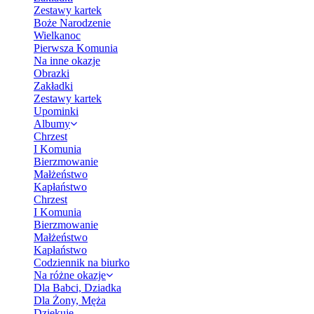
Zestawy kartek
Boże Narodzenie
Wielkanoc
Pierwsza Komunia
Na inne okazje
Obrazki
Zakładki
Zestawy kartek
Upominki
Albumy
Chrzest
I Komunia
Bierzmowanie
Małżeństwo
Kapłaństwo
Chrzest
I Komunia
Bierzmowanie
Małżeństwo
Kapłaństwo
Codziennik na biurko
Na różne okazje
Dla Babci, Dziadka
Dla Żony, Męża
Dziękuję