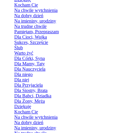
Kocham Cię
Na chwile wytchnienia
Na dobry dzień
Na imieniny, urodziny
Na trudne chwile
Pamiętam, Przepraszam
Dla Cioci, Wujka
Sukces, Szczęście
Ślub
Warto żyć
Dla Córki, Syna
Dla Mamy, Taty
Dla Nauczyciela
Dla niego
Dla niej
Dla Przyjaciela
Dla Siostry, Brata
Dla Babci, Dziadka
Dla Żony, Męża
Dziękuję
Kocham Cię
Na chwile wytchnienia
Na dobry dzień
Na imieniny, urodziny