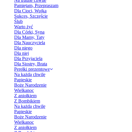
Na trudne chwile
Pamiętam, Przepraszam
Dla Cioci, Wujka
Sukces, Szczęście
Ślub
Warto żyć
Dla Córki, Syna
Dla Mamy, Taty
Dla Nauczyciela
Dla niego
Dla niej
Dla Przyjaciela
Dla Siostry, Brata
Perełki prezentowe
Na każdą chwilę
Papieskie
Boże Narodzenie
Wielkanoc
Z aniołkiem
Z Bombikiem
Na każdą chwilę
Papieskie
Boże Narodzenie
Wielkanoc
Z aniołkiem