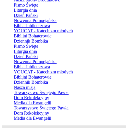
Pismo Święte
Liturgia dnia
Dzień Pański
Nowenna Pompejańska
Biblia Jubileuszowa
YOUCAT - Katechizm młodych
Biblijni Bohaterowie
Dziennik Bombika
Pismo Święte
Liturgia dnia
Dzień Pański
Nowenna Pompejańska
Biblia Jubileuszowa
YOUCAT - Katechizm młodych
Biblijni Bohaterowie
Dziennik Bombika
Nasza misja
Towarzystwo Świętego Pawła
Dom Rekolekcyjny
Media dla Ewangelii
Towarzystwo Świętego Pawła
Dom Rekolekcyjny
Media dla Ewangelii