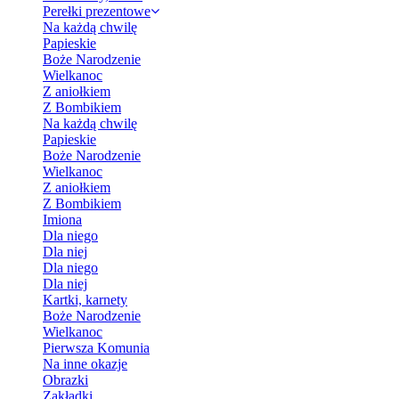
Perełki prezentowe
Na każdą chwilę
Papieskie
Boże Narodzenie
Wielkanoc
Z aniołkiem
Z Bombikiem
Na każdą chwilę
Papieskie
Boże Narodzenie
Wielkanoc
Z aniołkiem
Z Bombikiem
Imiona
Dla niego
Dla niej
Dla niego
Dla niej
Kartki, karnety
Boże Narodzenie
Wielkanoc
Pierwsza Komunia
Na inne okazje
Obrazki
Zakładki