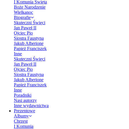
I Komunia Święta
Boże Narodzenie
Wielkanoc
Biografie
Skuteczni Święci
Jan Paweł II
Ojciec Pio
Siostra Faustyna
Jakub Alberione
Papież Franciszek
Inne
Skuteczni Święci
Jan Paweł II
Ojciec Pio
Siostra Faustyna
Jakub Alberione
Papież Franciszek
Inne
Poradniki
Nasi autorzy
Inne wydawnictwa
Prezentowe
Albumy
Chrzest
I Komunia