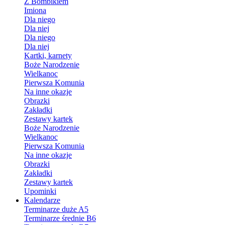
Z Bombikiem
Imiona
Dla niego
Dla niej
Dla niego
Dla niej
Kartki, karnety
Boże Narodzenie
Wielkanoc
Pierwsza Komunia
Na inne okazje
Obrazki
Zakładki
Zestawy kartek
Boże Narodzenie
Wielkanoc
Pierwsza Komunia
Na inne okazje
Obrazki
Zakładki
Zestawy kartek
Upominki
Kalendarze
Terminarze duże A5
Terminarze średnie B6