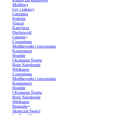
Książeczki kartonowe
Modlitwy
Gry i zabawy
Literatura
Podróże
Youcat
Katecheza
Duchowość
Liturgia
Czasopisma
Modlitewniki i rozważania
Komentarze
Homilie
I Komunia Święta
Boże Narodzenie
Wielkanoc
Czasopisma
Modlitewniki i rozważania
Komentarze
Homilie
I Komunia Święta
Boże Narodzenie
Wielkanoc
Biografie
Skuteczni Święci