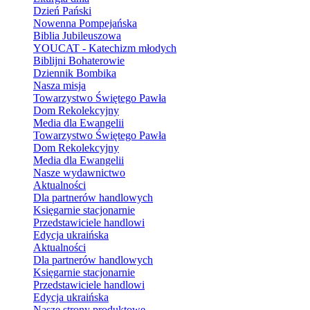
Dzień Pański
Nowenna Pompejańska
Biblia Jubileuszowa
YOUCAT - Katechizm młodych
Biblijni Bohaterowie
Dziennik Bombika
Nasza misja
Towarzystwo Świętego Pawła
Dom Rekolekcyjny
Media dla Ewangelii
Towarzystwo Świętego Pawła
Dom Rekolekcyjny
Media dla Ewangelii
Nasze wydawnictwo
Aktualności
Dla partnerów handlowych
Księgarnie stacjonarnie
Przedstawiciele handlowi
Edycja ukraińska
Aktualności
Dla partnerów handlowych
Księgarnie stacjonarnie
Przedstawiciele handlowi
Edycja ukraińska
Nasze strony produktowe