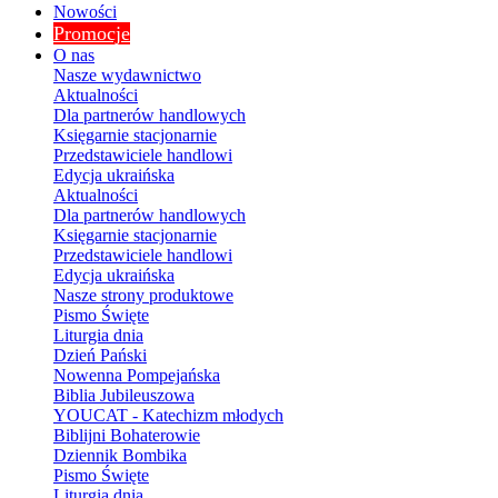
Nowości
Promocje
O nas
Nasze wydawnictwo
Aktualności
Dla partnerów handlowych
Księgarnie stacjonarnie
Przedstawiciele handlowi
Edycja ukraińska
Aktualności
Dla partnerów handlowych
Księgarnie stacjonarnie
Przedstawiciele handlowi
Edycja ukraińska
Nasze strony produktowe
Pismo Święte
Liturgia dnia
Dzień Pański
Nowenna Pompejańska
Biblia Jubileuszowa
YOUCAT - Katechizm młodych
Biblijni Bohaterowie
Dziennik Bombika
Pismo Święte
Liturgia dnia