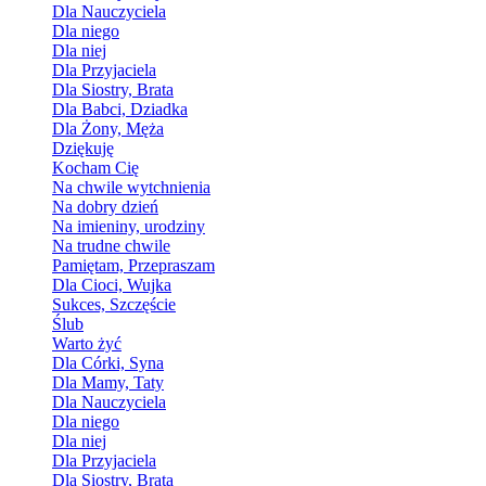
Dla Nauczyciela
Dla niego
Dla niej
Dla Przyjaciela
Dla Siostry, Brata
Dla Babci, Dziadka
Dla Żony, Męża
Dziękuję
Kocham Cię
Na chwile wytchnienia
Na dobry dzień
Na imieniny, urodziny
Na trudne chwile
Pamiętam, Przepraszam
Dla Cioci, Wujka
Sukces, Szczęście
Ślub
Warto żyć
Dla Córki, Syna
Dla Mamy, Taty
Dla Nauczyciela
Dla niego
Dla niej
Dla Przyjaciela
Dla Siostry, Brata