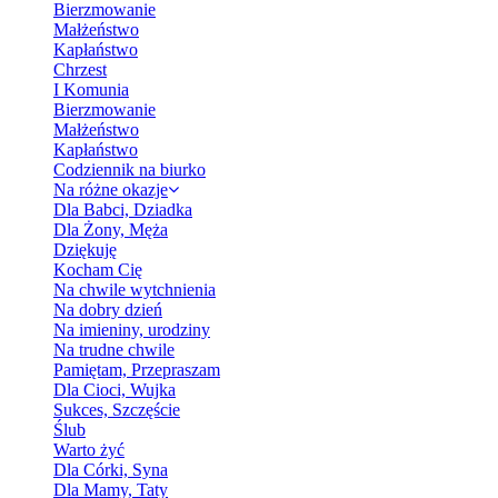
Bierzmowanie
Małżeństwo
Kapłaństwo
Chrzest
I Komunia
Bierzmowanie
Małżeństwo
Kapłaństwo
Codziennik na biurko
Na różne okazje
Dla Babci, Dziadka
Dla Żony, Męża
Dziękuję
Kocham Cię
Na chwile wytchnienia
Na dobry dzień
Na imieniny, urodziny
Na trudne chwile
Pamiętam, Przepraszam
Dla Cioci, Wujka
Sukces, Szczęście
Ślub
Warto żyć
Dla Córki, Syna
Dla Mamy, Taty