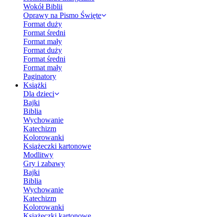
Wokół Biblii
Oprawy na Pismo Święte
Format duży
Format średni
Format mały
Format duży
Format średni
Format mały
Paginatory
Książki
Dla dzieci
Bajki
Biblia
Wychowanie
Katechizm
Kolorowanki
Książeczki kartonowe
Modlitwy
Gry i zabawy
Bajki
Biblia
Wychowanie
Katechizm
Kolorowanki
Książeczki kartonowe