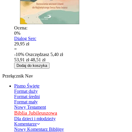
Ocena:
0%
Dialog Serc
29,95 zł
=
-10%
Oszczędzasz
5,40 zł
53,91 zł
48,51 zł
Dodaj do koszyka
Przełącznik Nav
Pismo Święte
Format duży
Format średni
Format mały
Nowy Testament
Biblia Jubileuszowa
Dla dzieci i młodzieży
Komentarze
Nowy Komentarz Biblijny