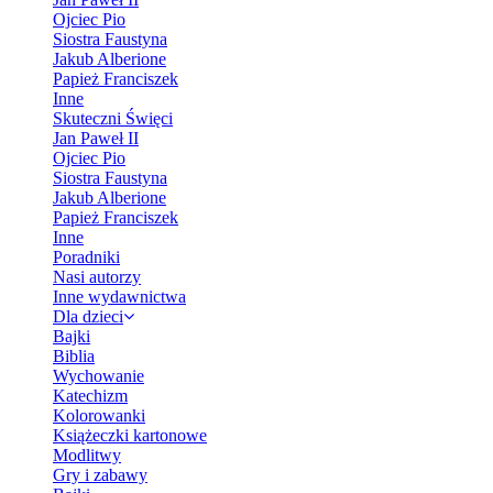
Ojciec Pio
Siostra Faustyna
Jakub Alberione
Papież Franciszek
Inne
Skuteczni Święci
Jan Paweł II
Ojciec Pio
Siostra Faustyna
Jakub Alberione
Papież Franciszek
Inne
Poradniki
Nasi autorzy
Inne wydawnictwa
Dla dzieci
Bajki
Biblia
Wychowanie
Katechizm
Kolorowanki
Książeczki kartonowe
Modlitwy
Gry i zabawy