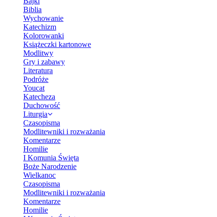
Bajki
Biblia
Wychowanie
Katechizm
Kolorowanki
Książeczki kartonowe
Modlitwy
Gry i zabawy
Literatura
Podróże
Youcat
Katecheza
Duchowość
Liturgia
Czasopisma
Modlitewniki i rozważania
Komentarze
Homilie
I Komunia Święta
Boże Narodzenie
Wielkanoc
Czasopisma
Modlitewniki i rozważania
Komentarze
Homilie