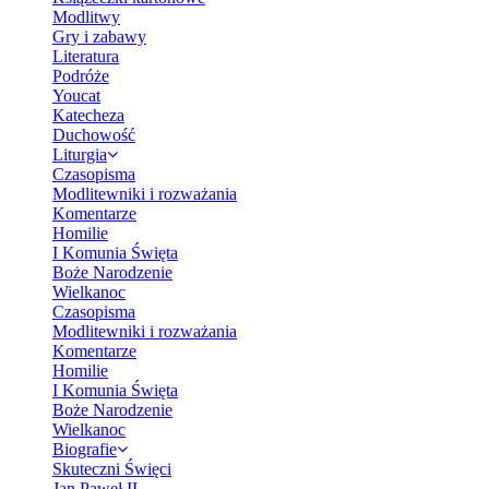
Modlitwy
Gry i zabawy
Literatura
Podróże
Youcat
Katecheza
Duchowość
Liturgia
Czasopisma
Modlitewniki i rozważania
Komentarze
Homilie
I Komunia Święta
Boże Narodzenie
Wielkanoc
Czasopisma
Modlitewniki i rozważania
Komentarze
Homilie
I Komunia Święta
Boże Narodzenie
Wielkanoc
Biografie
Skuteczni Święci
Jan Paweł II